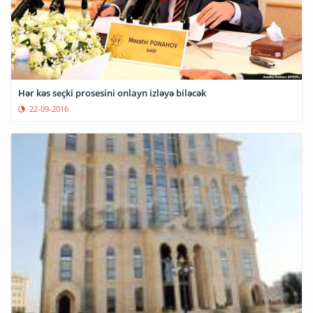
Hər kəs seçki prosesini onlayn izləyə biləcək
22-09-2016