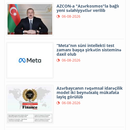
AZCON-a "Azərkosmos"la bağlı
yeni səlahiyyətlər verilib
06-08-2026
“Meta”nın süni intellekti test
zamanı başqa şirkətin sisteminə
daxil olub
06-08-2026
Azərbaycanın rəqəmsal idarəçilik
model iki beynəlxalq mükafata
layiq görülüb
06-08-2026