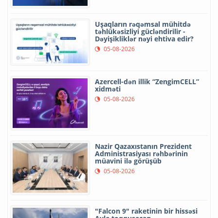
Uşaqların rəqəmsal mühitdə
təhlükəsizliyi gücləndirilir -
Dəyişikliklər nəyi ehtiva edir?
05-08-2026
Azercell-dən illik “ZengimCELL”
xidməti
05-08-2026
Nazir Qazaxıstanın Prezident
Administrasiyası rəhbərinin
müavini ilə görüşüb
05-08-2026
"Falcon 9" raketinin bir hissəsi