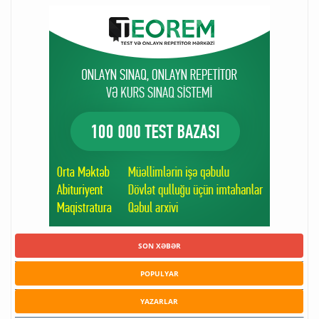
SON XƏBƏR
POPULYAR
YAZARLAR