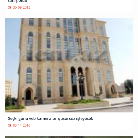
tanış olub
30-09-2013
Seçki günü veb kameralar qüsursuz işləyəcək
03-11-2010