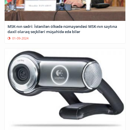
MSK-nın sədri: İstənilən ölkədə nümayəndəsi MSK-nın saytına
daxil olaraq seçkiləri müşahidə edə bilər
01-09-2024