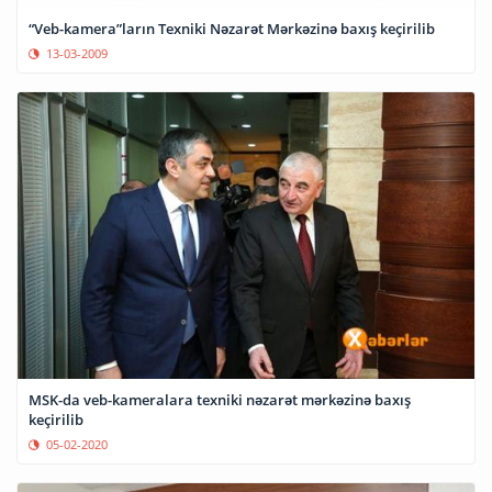
“Veb-kamera”ların Texniki Nəzarət Mərkəzinə baxış keçirilib
13-03-2009
MSK-da veb-kameralara texniki nəzarət mərkəzinə baxış
keçirilib
05-02-2020