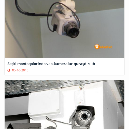
Seçki məntəqələrində veb-kameralar quraşdırılıb
05-10-2015