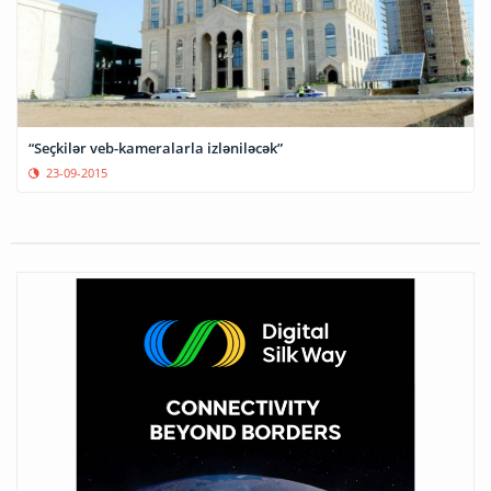
“Seçkilər veb-kameralarla izləniləcək”
23-09-2015