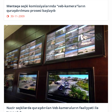
Məntəqə seçki komissiyalarında “veb-kamera”ların
quraşdırılması prosesi başlayıb
30-11-2009
Nazir seçkilərdə quraşdırılan Veb-kameraların fəaliyyəti ilə