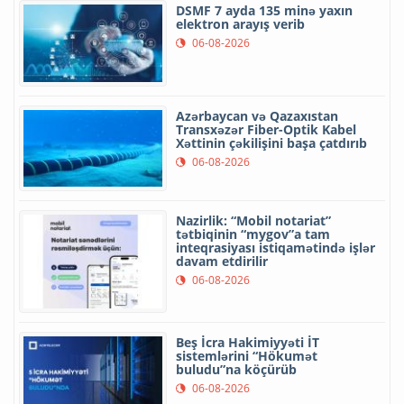
DSMF 7 ayda 135 minə yaxın
elektron arayış verib
06-08-2026
Azərbaycan və Qazaxıstan
Transxəzər Fiber-Optik Kabel
Xəttinin çəkilişini başa çatdırıb
06-08-2026
Nazirlik: “Mobil notariat”
tətbiqinin “mygov”a tam
inteqrasiyası istiqamətində işlər
davam etdirilir
06-08-2026
Beş İcra Hakimiyyəti İT
sistemlərini “Hökumət
buludu”na köçürüb
06-08-2026