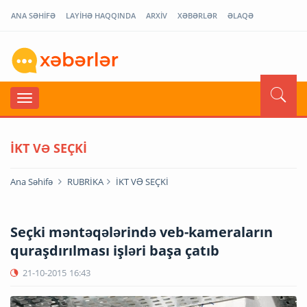
ANA SƏHİFƏ
LAYİHƏ HAQQINDA
ARXİV
XƏBƏRLƏR
ƏLAQƏ
İKT VƏ SEÇKİ
Ana Səhifə
RUBRİKA
İKT VƏ SEÇKİ
Seçki məntəqələrində veb-kameraların
quraşdırılması işləri başa çatıb
21-10-2015
16:43