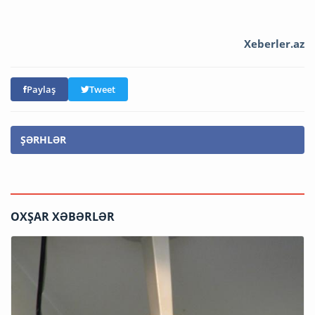
Xeberler.az
Paylaş
Tweet
ŞƏRHLƏR
OXŞAR XƏBƏRLƏR