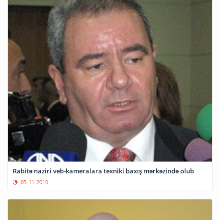
Rabitə naziri veb-kameralara texniki baxış mərkəzində olub
05-11-2010