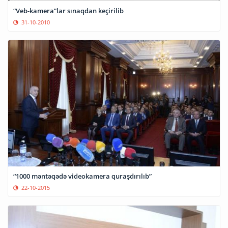
“Veb-kamera”lar sınaqdan keçirilib
31-10-2010
“1000 məntəqədə videokamera quraşdırılıb”
22-10-2015