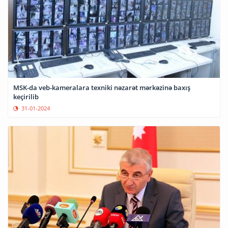
MSK-da veb-kameralara texniki nəzarət mərkəzinə baxış
keçirilib
31-01-2024