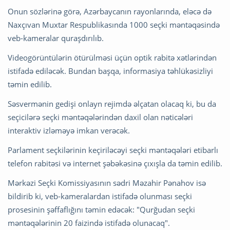
Onun sözlərinə görə, Azərbaycanın rayonlarında, eləcə də
Naxçıvan Muxtar Respublikasında 1000 seçki məntəqəsində
veb-kameralar quraşdırılıb.
Videogörüntülərin ötürülməsi üçün optik rabitə xətlərindən
istifadə ediləcək. Bundan başqa, informasiya təhlükəsizliyi
təmin edilib.
Səsvermənin gedişi onlayn rejimdə əlçatan olacaq ki, bu da
seçicilərə seçki məntəqələrindən daxil olan nəticələri
interaktiv izləməyə imkan verəcək.
Parlament seçkilərinin keçiriləcəyi seçki məntəqələri etibarlı
telefon rabitəsi və internet şəbəkəsinə çıxışla da təmin edilib.
Mərkəzi Seçki Komissiyasının sədri Məzahir Pənahov isə
bildirib ki, veb-kameralardan istifadə olunması seçki
prosesinin şəffaflığını təmin edəcək: "Qurğudan seçki
məntəqələrinin 20 faizində istifadə olunacaq".