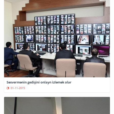
Səsvermənin gedişini onlayn izləmək olar
01-11-2015