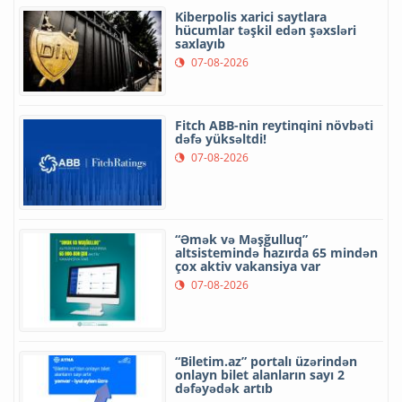
Kiberpolis xarici saytlara
hücumlar təşkil edən şəxsləri
saxlayıb
07-08-2026
Fitch ABB-nin reytinqini növbəti
dəfə yüksəltdi!
07-08-2026
“Əmək və Məşğulluq”
altsistemində hazırda 65 mindən
çox aktiv vakansiya var
07-08-2026
“Biletim.az” portalı üzərindən
onlayn bilet alanların sayı 2
dəfəyədək artıb