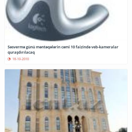
Səsvermə günü məntəqələrin cəmi 10 faizində veb-kameralar
quraşdırılacaq
18-10-2010