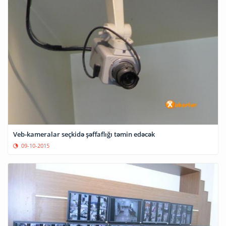
Veb-kameralar seçkidə şəffaflığı təmin edəcək
09-10-2015