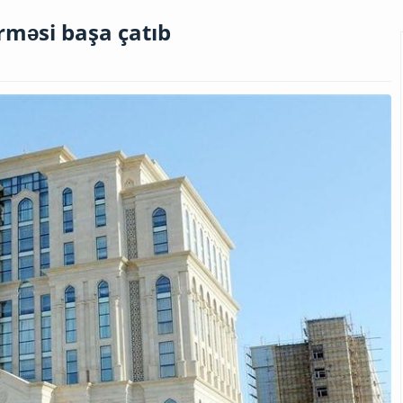
rməsi başa çatıb