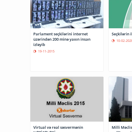
Seçkilərin i
Parlament seçkilərini internet
üzərindən 200 minə yaxın insan
10-02-202
izləyib
19-11-2015
Virtual və real səsvermənin
Milli Məclis