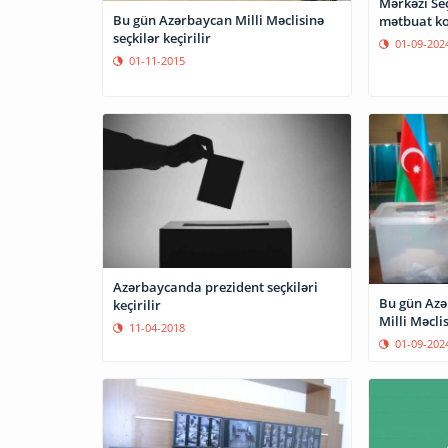
Mərkəzi Se
Bu gün Azərbaycan Milli Məclisinə
mətbuat kon
seçkilər keçirilir
01-09-202
01-11-2015
Azərbaycanda prezident seçkiləri
Bu gün Azə
keçirilir
Milli Məclis
11-04-2018
01-09-202