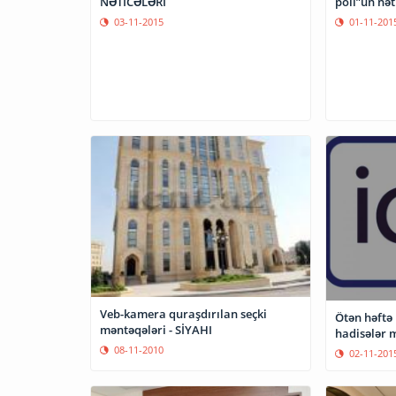
NƏTİCƏLƏRİ
poll”un nəti
03-11-2015
01-11-201
Veb-kamera quraşdırılan seçki
Ötən həftə 
məntəqələri - SİYAHI
hadisələr 
08-11-2010
02-11-201