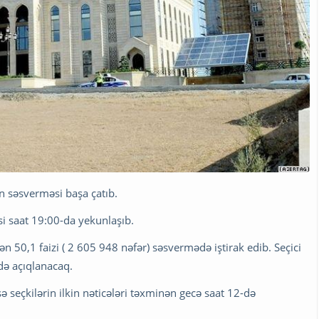
in səsverməsi başa çatıb.
i saat 19:00-da yekunlaşıb.
 50,1 faizi ( 2 605 948 nəfər) səsvermədə iştirak edib. Seçici
rdə açıqlanacaq.
ə seçkilərin ilkin nəticələri təxminən gecə saat 12-də