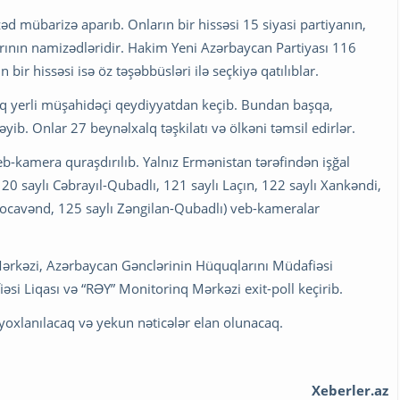
d mübarizə aparıb. Onların bir hissəsi 15 siyasi partiyanın,
rının namizədləridir. Hakim Yeni Azərbaycan Partiyası 116
bir hissəsi isə öz təşəbbüsləri ilə seçkiyə qatılıblar.
ıq yerli müşahidəçi qeydiyyatdan keçib. Bundan başqa,
ib. Onlar 27 beynəlxalq təşkilatı və ölkəni təmsil edirlər.
b-kamera quraşdırılıb. Yalnız Ermənistan tərəfindən işğal
120 saylı Cəbrayıl-Qubadlı, 121 saylı Laçın, 122 saylı Xankəndi,
Xocavənd, 125 saylı Zəngilan-Qubadlı) veb-kameralar
 Mərkəzi, Azərbaycan Gənclərinin Hüquqlarını Müdafiəsi
i Liqası və “RƏY” Monitorinq Mərkəzi exit-poll keçirib.
yoxlanılacaq və yekun nəticələr elan olunacaq.
Xeberler.az