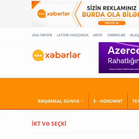
ANA SƏHİFƏ
LAYİHƏ HAQQINDA
ARXİV
XƏBƏRLƏR
ƏLA
RƏQƏMSAL DÜNYA
E - HÖKUMƏT
TE
İKT VƏ SEÇKİ