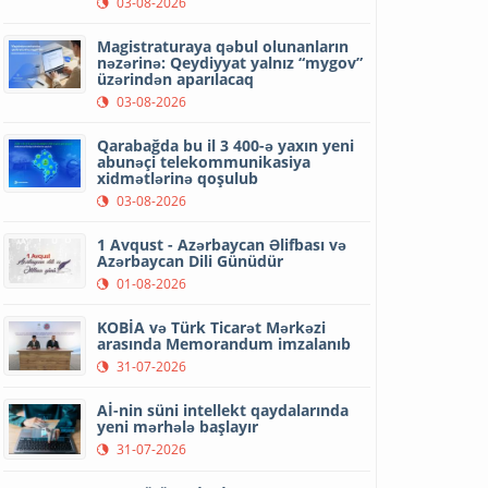
03-08-2026
Magistraturaya qəbul olunanların
nəzərinə: Qeydiyyat yalnız “mygov”
üzərindən aparılacaq
03-08-2026
Qarabağda bu il 3 400-ə yaxın yeni
abunəçi telekommunikasiya
xidmətlərinə qoşulub
03-08-2026
1 Avqust - Azərbaycan Əlifbası və
Azərbaycan Dili Günüdür
01-08-2026
KOBİA və Türk Ticarət Mərkəzi
arasında Memorandum imzalanıb
31-07-2026
Aİ-nin süni intellekt qaydalarında
yeni mərhələ başlayır
31-07-2026