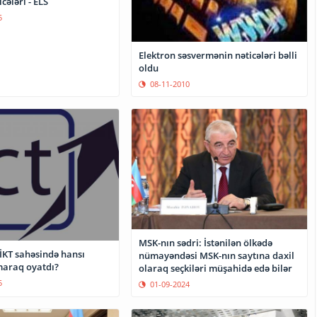
cələri - ELS
5
Elektron səsvermənin nəticələri bəlli
oldu
08-11-2010
MSK-nın sədri: İstənilən ölkədə
İKT sahəsində hansı
nümayəndəsi MSK-nın saytına daxil
maraq oyatdı?
olaraq seçkiləri müşahidə edə bilər
5
01-09-2024