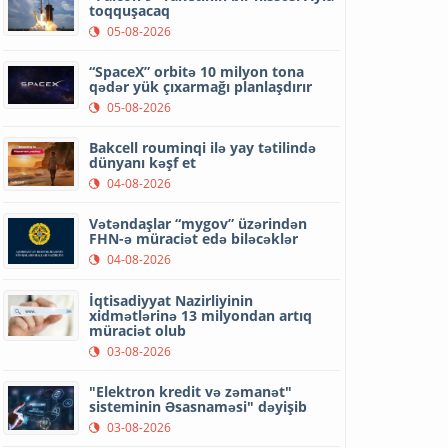
toqquşacaq
05-08-2026
“SpaceX” orbitə 10 milyon tona
qədər yük çıxarmağı planlaşdırır
05-08-2026
Bakcell rouminqi ilə yay tətilində
dünyanı kəşf et
04-08-2026
Vətəndaşlar “mygov” üzərindən
FHN-ə müraciət edə biləcəklər
04-08-2026
İqtisadiyyat Nazirliyinin
xidmətlərinə 13 milyondan artıq
müraciət olub
03-08-2026
"Elektron kredit və zəmanət"
sisteminin Əsasnaməsi" dəyişib
03-08-2026