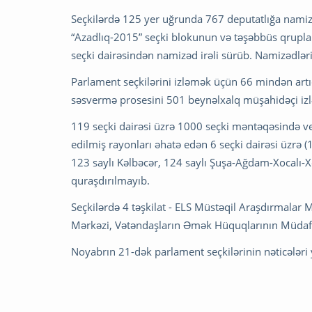
Seçkilərdə 125 yer uğrunda 767 deputatlığa namizə
“Azadlıq-2015” seçki blokunun və təşəbbüs qrupla
seçki dairəsindən namizəd irəli sürüb. Namizədlərin 
Parlament seçkilərini izləmək üçün 66 mindən art
səsvermə prosesini 501 beynəlxalq müşahidəçi izləy
119 seçki dairəsi üzrə 1000 seçki məntəqəsində ve
edilmiş rayonları əhatə edən 6 seçki dairəsi üzrə (
123 saylı Kəlbəcər, 124 saylı Şuşa-Ağdam-Xocalı-
quraşdırılmayıb.
Seçkilərdə 4 təşkilat - ELS Müstəqil Araşdırmalar
Mərkəzi, Vətəndaşların Əmək Hüquqlarının Müdafiəs
Noyabrın 21-dək parlament seçkilərinin nəticələri 