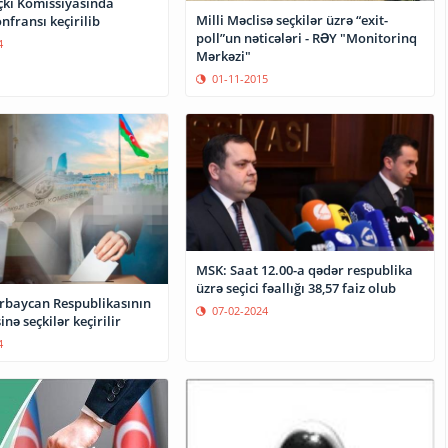
çki Komissiyasında
Milli Məclisə seçkilər üzrə “exit-
fransı keçirilib
poll”un nəticələri - RƏY "Monitorinq
4
Mərkəzi"
01-11-2015
MSK: Saat 12.00-a qədər respublika
üzrə seçici fəallığı 38,57 faiz olub
rbaycan Respublikasının
07-02-2024
inə seçkilər keçirilir
4