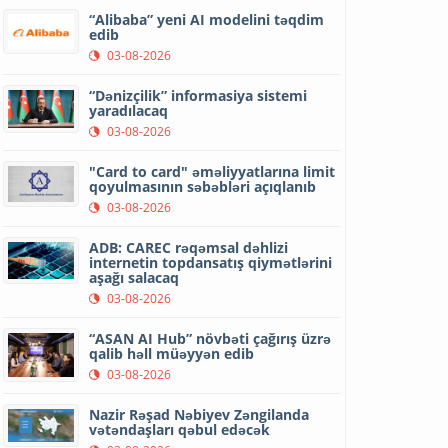
“Alibaba” yeni AI modelini təqdim
edib
03-08-2026
“Dənizçilik” informasiya sistemi
yaradılacaq
03-08-2026
"Card to card" əməliyyatlarına limit
qoyulmasının səbəbləri açıqlanıb
03-08-2026
ADB: CAREC rəqəmsal dəhlizi
internetin topdansatış qiymətlərini
aşağı salacaq
03-08-2026
“ASAN AI Hub” növbəti çağırış üzrə
qalib həll müəyyən edib
03-08-2026
Nazir Rəşad Nəbiyev Zəngilanda
vətəndaşları qəbul edəcək