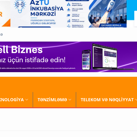
QƏ
XNOLOGİYA
TƏNZİMLƏMƏ
TELEKOM VƏ NƏQLİYYAT