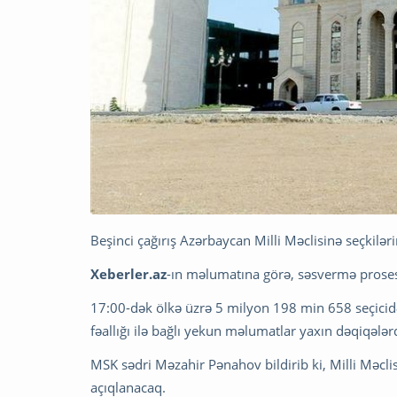
Beşinci çağırış Azərbaycan Milli Məclisinə seçkilər
Xeberler.az
-ın məlumatına görə, səsvermə proses
17:00-dək ölkə üzrə 5 milyon 198 min 658 seçicidən
fəallığı ilə bağlı yekun məlumatlar yaxın dəqiqələ
MSK sədri Məzahir Pənahov bildirib ki, Milli Məclis
açıqlanacaq.