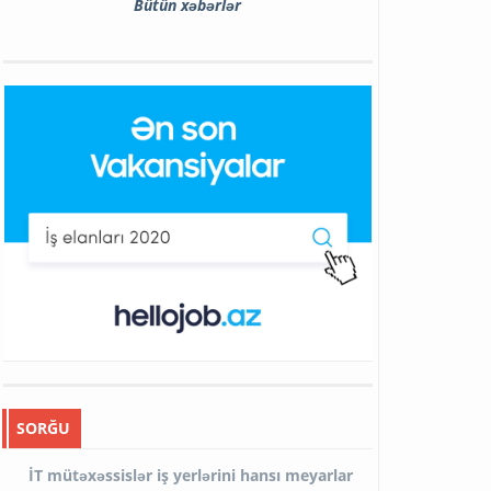
Bütün xəbərlər
SORĞU
İT mütəxəssislər iş yerlərini hansı meyarlar