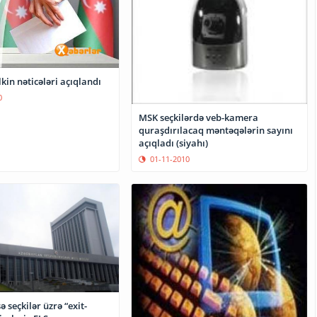
lkin nəticələri açıqlandı
0
MSK seçkilərdə veb-kamera
quraşdırılacaq məntəqələrin sayını
açıqladı (siyahı)
01-11-2010
ə seçkilər üzrə “exit-