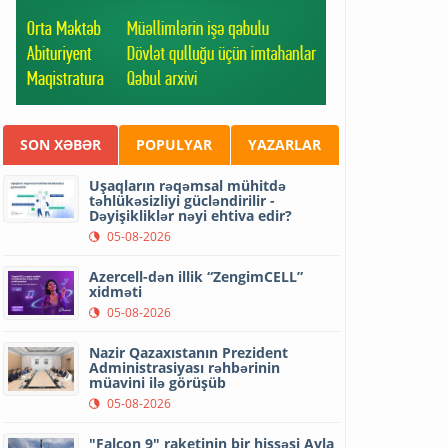
SON XƏBƏR
POPULYAR
YAZARLAR
Uşaqların rəqəmsal mühitdə
təhlükəsizliyi gücləndirilir -
Dəyişikliklər nəyi ehtiva edir?
05-08-2026
Azercell-dən illik “ZengimCELL”
xidməti
05-08-2026
Nazir Qazaxıstanın Prezident
Administrasiyası rəhbərinin
müavini ilə görüşüb
05-08-2026
"Falcon 9" raketinin bir hissəsi Ayla