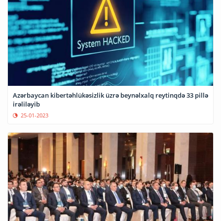
Azərbaycan kibertəhlükəsizlik üzrə beynəlxalq reytinqdə 33 pillə
irəliləyib
25-01-2023