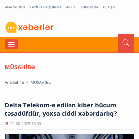
ANA SƏHİFƏ
LAYİHƏ HAQQINDA
ARXİV
XƏBƏRLƏR
ƏLAQƏ
MÜSAHİBƏ
Ana Səhifə
MÜSAHİBƏ
Delta Telekom-a edilən kiber hücum
təsadüfdür, yoxsa ciddi xəbərdarlıq?
22-08-2025
18:03