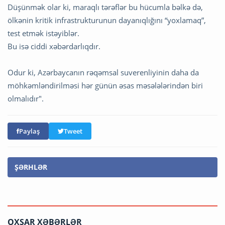
Düşünmək olar ki, maraqlı tərəflər bu hücumla bəlkə də,
ölkənin kritik infrastrukturunun dayanıqlığını “yoxlamaq”,
test etmək istəyiblər.
Bu isə ciddi xəbərdarlıqdır.
Odur ki, Azərbaycanın rəqəmsal suverenliyinin daha da
möhkəmləndirilməsi hər günün əsas məsələlərindən biri
olmalıdır".
Paylaş
Tweet
ŞƏRHLƏR
OXŞAR XƏBƏRLƏR