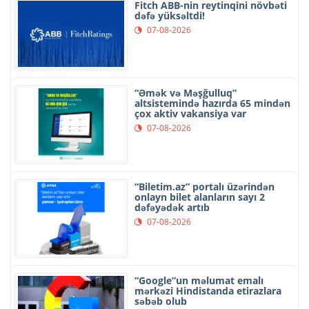
Fitch ABB-nin reytinqini növbəti
dəfə yüksəltdi!
07-08-2026
“Əmək və Məşğulluq”
altsistemində hazırda 65 mindən
çox aktiv vakansiya var
07-08-2026
“Biletim.az” portalı üzərindən
onlayn bilet alanların sayı 2
dəfəyədək artıb
07-08-2026
“Google”un məlumat emalı
mərkəzi Hindistanda etirazlara
səbəb olub