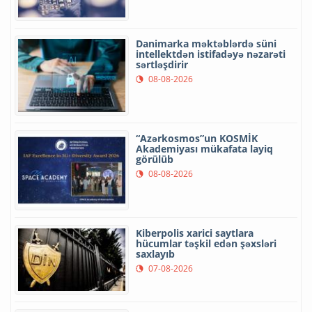
Danimarka məktəblərdə süni
intellektdən istifadəyə nəzarəti
sərtləşdirir
08-08-2026
“Azərkosmos”un KOSMİK
Akademiyası mükafata layiq
görülüb
08-08-2026
Kiberpolis xarici saytlara
hücumlar təşkil edən şəxsləri
saxlayıb
07-08-2026