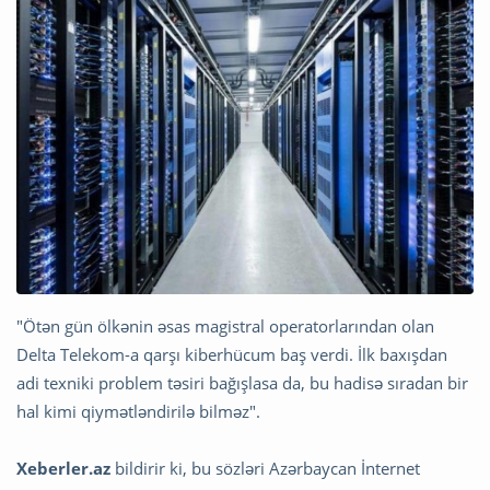
"Ötən gün ölkənin əsas magistral operatorlarından olan
Delta Telekom-a qarşı kiberhücum baş verdi. İlk baxışdan
adi texniki problem təsiri bağışlasa da, bu hadisə sıradan bir
hal kimi qiymətləndirilə bilməz".
Xeberler.az
bildirir ki, bu sözləri Azərbaycan İnternet