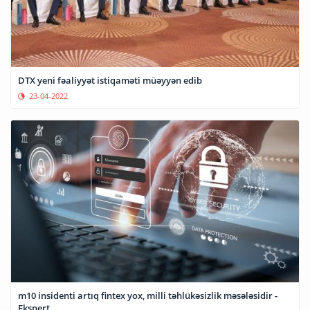
DTX yeni fəaliyyət istiqaməti müəyyən edib
23-04-2022
m10 insidenti artıq fintex yox, milli təhlükəsizlik məsələsidir -
Ekspert