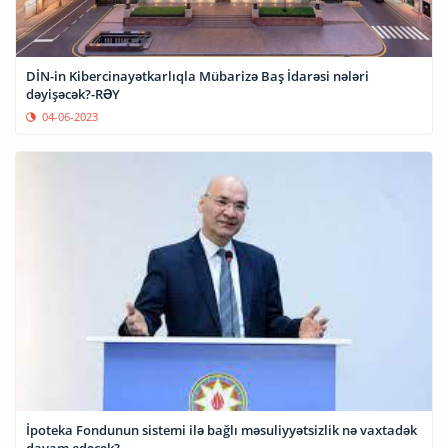
DİN-in Kibercinayətkarlıqla Mübarizə Baş İdarəsi nələri
dəyişəcək?-RƏY
04-06-2023
İpoteka Fondunun sistemi ilə bağlı məsuliyyətsizlik nə vaxtadək