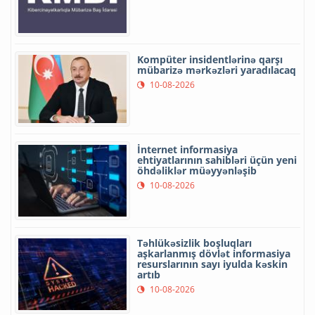
Kompüter insidentlərinə qarşı
mübarizə mərkəzləri yaradılacaq
10-08-2026
İnternet informasiya
ehtiyatlarının sahibləri üçün yeni
öhdəliklər müəyyənləşib
10-08-2026
Təhlükəsizlik boşluqları
aşkarlanmış dövlət informasiya
resurslarının sayı iyulda kəskin
artıb
10-08-2026