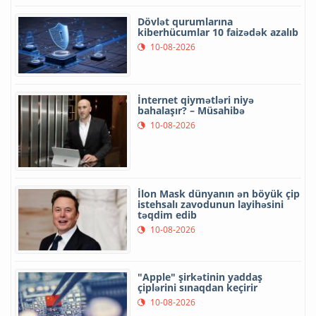
Dövlət qurumlarına
kiberhücumlar 10 faizədək azalıb
10-08-2026
İnternet qiymətləri niyə
bahalaşır? – Müsahibə
10-08-2026
İlon Mask dünyanın ən böyük çip
istehsalı zavodunun layihəsini
təqdim edib
10-08-2026
"Apple" şirkətinin yaddaş
çiplərini sınaqdan keçirir
10-08-2026