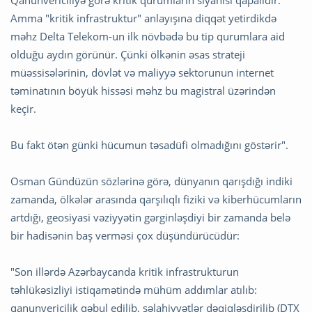
Amma "kritik infrastruktur" anlayışına diqqət yetirdikdə
məhz Delta Telekom-un ilk növbədə bu tip qurumlara aid
olduğu aydın görünür. Çünki ölkənin əsas strateji
müəssisələrinin, dövlət və maliyyə sektorunun internet
təminatının böyük hissəsi məhz bu magistral üzərindən
keçir.
Bu fakt ötən günki hücumun təsadüfi olmadığını göstərir".
Osman Gündüzün sözlərinə görə, dünyanın qarışdığı indiki
zamanda, ölkələr arasında qarşılıqlı fiziki və kiberhücumların
artdığı, geosiyasi vəziyyətin gərginləşdiyi bir zamanda belə
bir hadisənin baş verməsi çox düşündürücüdür:
"Son illərdə Azərbaycanda kritik infrastrukturun
təhlükəsizliyi istiqamətində mühüm addımlar atılıb:
qanunvericilik qəbul edilib, səlahiyyətlər dəqiqləşdirilib (DTX