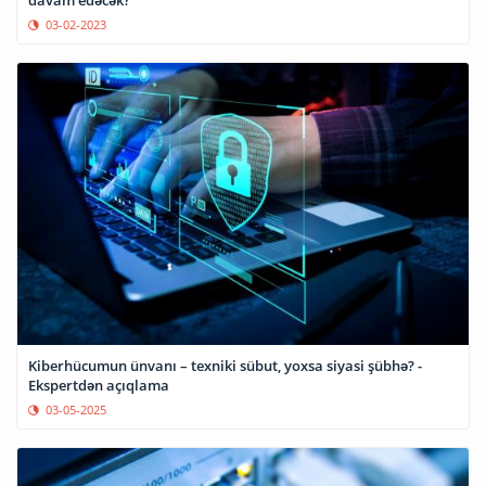
davam edəcək?
03-02-2023
Kiberhücumun ünvanı – texniki sübut, yoxsa siyasi şübhə? -
Ekspertdən açıqlama
03-05-2025