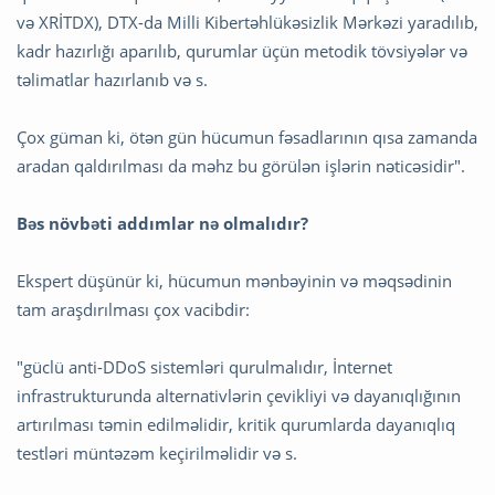
və XRİTDX), DTX-da Milli Kibertəhlükəsizlik Mərkəzi yaradılıb,
kadr hazırlığı aparılıb, qurumlar üçün metodik tövsiyələr və
təlimatlar hazırlanıb və s.
Çox güman ki, ötən gün hücumun fəsadlarının qısa zamanda
aradan qaldırılması da məhz bu görülən işlərin nəticəsidir".
Bəs növbəti addımlar nə olmalıdır?
Ekspert düşünür ki, hücumun mənbəyinin və məqsədinin
tam araşdırılması çox vacibdir:
"güclü anti-DDoS sistemləri qurulmalıdır, İnternet
infrastrukturunda alternativlərin çevikliyi və dayanıqlığının
artırılması təmin edilməlidir, kritik qurumlarda dayanıqlıq
testləri müntəzəm keçirilməlidir və s.