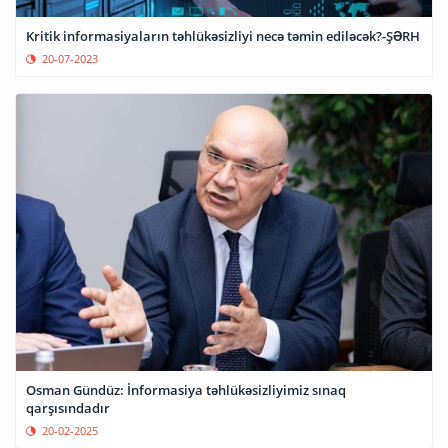
Kritik informasiyaların təhlükəsizliyi necə təmin ediləcək?-ŞƏRH
20-07-2023
Osman Gündüz: İnformasiya təhlükəsizliyimiz sınaq
qarşısındadır
20-02-2025