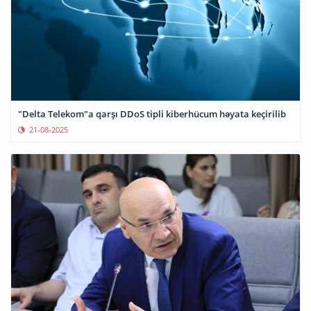
"Delta Telekom"a qarşı DDoS tipli kiberhücum həyata keçirilib
21-08-2025