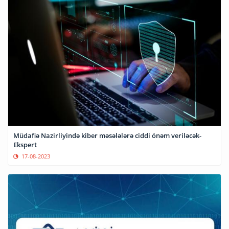
Müdafiə Nazirliyində kiber məsələlərə ciddi önəm veriləcək-
Ekspert
17-08-2023