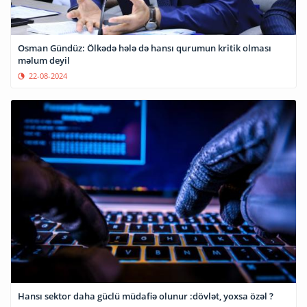
Osman Gündüz: Ölkədə hələ də hansı qurumun kritik olması
məlum deyil
22-08-2024
Hansı sektor daha güclü müdafiə olunur :dövlət, yoxsa özəl ?