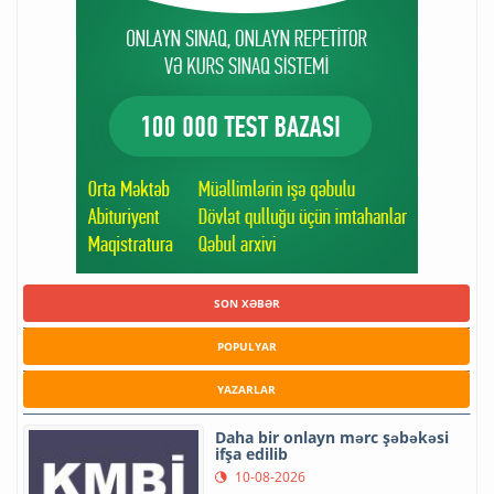
SON XƏBƏR
POPULYAR
YAZARLAR
Daha bir onlayn mərc şəbəkəsi
ifşa edilib
10-08-2026