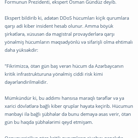
Formunun Prezidenti, ekspert Osman Gündüz deyib.
Ekspert bildirib ki, adətən DDoS hücumları kiçik qurumlara
qarşı adi kiber insident hesab olunur. Amma böyük
şirkətlərə, xüsusən də magistral provayderlərə qarşı
yönəlmiş hücumların məqsədyönlü və sifarişli olma ehtimalı
daha yüksəkdir:
"Fikrimizcə, ötən gün baş verən hücum da Azərbaycanın
kritik infrastrukturuna yönəlmiş ciddi risk kimi
dəyərləndirilməlidir.
Mümkündür ki, bu addımı hansısa maraqlı tərəflər və ya
xarici dövlətlərə bağlı kiber qruplar həyata keçirib. Hücumun
mənbəyi ilə bağlı şübhələr də bunu deməyə əsas verir, ötən
gün bu haqda şübhələrimi qeyd etmişəm.
Qanunvericiliyə görə kritik qurumların siyahısı qapalıdır.