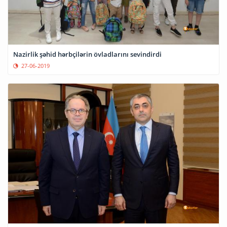
Nazirlik şəhid hərbçilərin övladlarını sevindirdi
27-06-2019