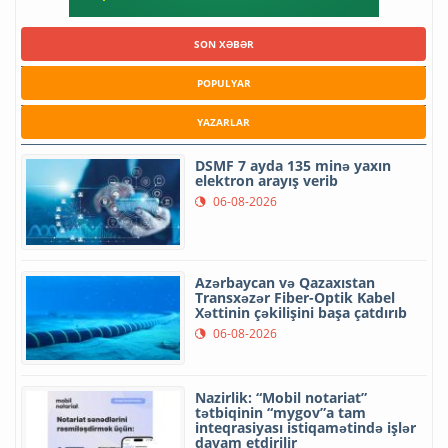
SON XƏBƏR
POPULYAR
YAZARLAR
DSMF 7 ayda 135 minə yaxın
elektron arayış verib
06-08-2026
Azərbaycan və Qazaxıstan
Transxəzər Fiber-Optik Kabel
Xəttinin çəkilişini başa çatdırıb
06-08-2026
Nazirlik: “Mobil notariat”
tətbiqinin “mygov”a tam
inteqrasiyası istiqamətində işlər
davam etdirilir