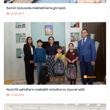
Ramin Quluzadə məktəblilərlə görüşüb
22-08-2017
Nazirlik şəhidlərin məktəbli övladlarını ziyarət edib
11-09-2019