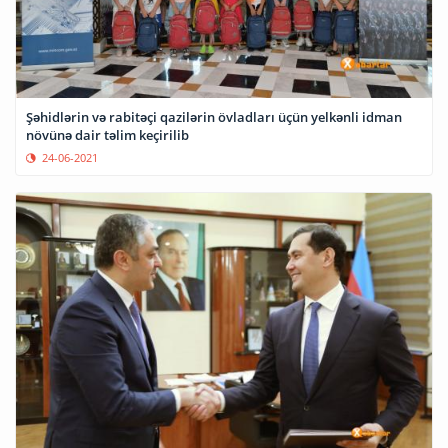
Şəhidlərin və rabitəçi qazilərin övladları üçün yelkənli idman
növünə dair təlim keçirilib
24-06-2021