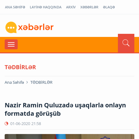
ANA SƏHİFƏ
LAYİHƏ HAQQINDA
ARXİV
XƏBƏRLƏR
ƏLAQƏ
TƏDBİRLƏR
Ana Səhifə
TƏDBİRLƏR
Nazir Ramin Quluzadə uşaqlarla onlayn
formatda görüşüb
01-06-2020
21:58