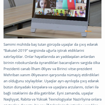
Səmimi mühitdə baş tutan görüşdə uşaqlar da çıxış edərək
“Bakutel-2019” sərgisində uğurla iştirak etdiklərini
xatırlayıblar. Onlar həyatlarında ən yaddaqalan anlardan
birinin robokurslarda öyrəndikləri bacarıqlarını sərgidə ölkə
Prezidenti cənab İlham Əliyev və Birinci vitse-prezident
Mehriban xanım Əliyevanın qarşısında nümayiş etdirdikləri
an olduğunu söyləyiblər. Uşaqlar ayrı-ayrılıqda çıxış edərək
bütün dünyadakı körpələrə və uşaqlara arzularını, özləri ilə
bağlı istəklərini də dilə gətiriblər. Eyni zamanda, uşaqlar
Nəqliyyat, Rabitə və Yüksək Texnologiyalar Nazirliyinə onlara