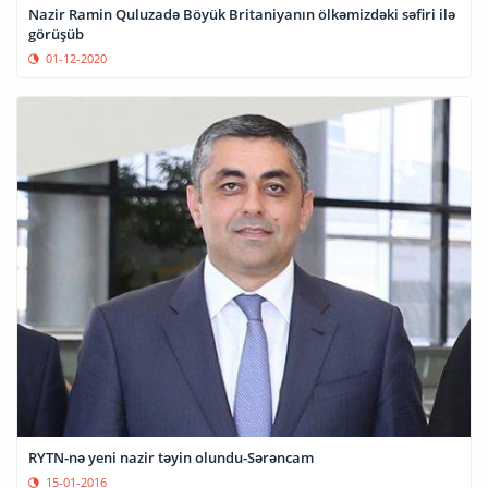
Nazir Ramin Quluzadə Böyük Britaniyanın ölkəmizdəki səfiri ilə
görüşüb
01-12-2020
RYTN-nə yeni nazir təyin olundu-Sərəncam
15-01-2016