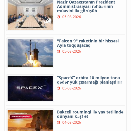
Nazir Qazaxıstanın Prezident
Administrasiyası rəhbərinin
müavini ilə görüşüb
05-08-2026
"Falcon 9" raketinin bir hissəsi
Ayla toqquşacaq
05-08-2026
“SpaceX” orbitə 10 milyon tona
qədər yük çıxarmağı planlaşdırır
05-08-2026
Bakcell rouminqi ilə yay tətilində
dünyanı kəşf et
04-08-2026