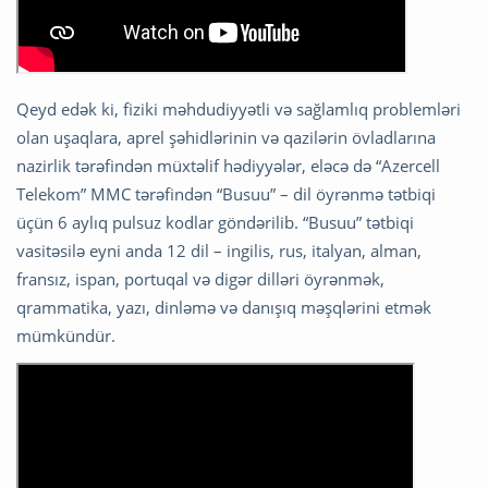
Qeyd edək ki, fiziki məhdudiyyətli və sağlamlıq problemləri
olan uşaqlara, aprel şəhidlərinin və qazilərin övladlarına
nazirlik tərəfindən müxtəlif hədiyyələr, eləcə də “Azercell
Telekom” MMC tərəfindən “Busuu” – dil öyrənmə tətbiqi
üçün 6 aylıq pulsuz kodlar göndərilib. “Busuu” tətbiqi
vasitəsilə eyni anda 12 dil – ingilis, rus, italyan, alman,
fransız, ispan, portuqal və digər dilləri öyrənmək,
qrammatika, yazı, dinləmə və danışıq məşqlərini etmək
mümkündür.