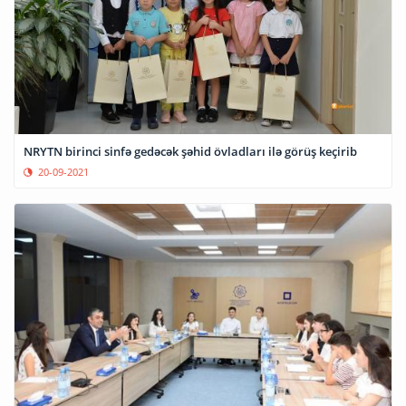
NRYTN birinci sinfə gedəcək şəhid övladları ilə görüş keçirib
20-09-2021