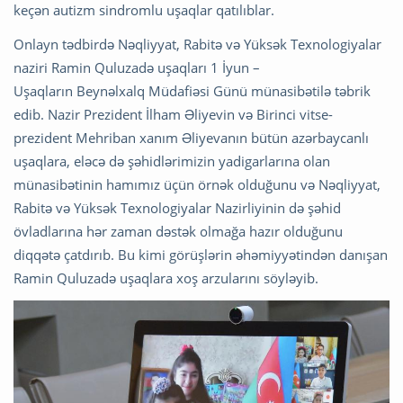
keçən autizm sindromlu uşaqlar qatılıblar.
Onlayn tədbirdə Nəqliyyat, Rabitə və Yüksək Texnologiyalar
naziri Ramin Quluzadə uşaqları 1 İyun –
Uşaqların Beynəlxalq Müdafiəsi Günü münasibətilə təbrik
edib. Nazir Prezident İlham Əliyevin və Birinci vitse-
prezident Mehriban xanım Əliyevanın bütün azərbaycanlı
uşaqlara, eləcə də şəhidlərimizin yadigarlarına olan
münasibətinin hamımız üçün örnək olduğunu və Nəqliyyat,
Rabitə və Yüksək Texnologiyalar Nazirliyinin də şəhid
övladlarına hər zaman dəstək olmağa hazır olduğunu
diqqətə çatdırıb. Bu kimi görüşlərin əhəmiyyətindən danışan
Ramin Quluzadə uşaqlara xoş arzularını söyləyib.