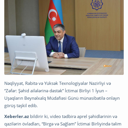
Nəqliyyat, Rabitə və Yüksək Texnologiyalar Nazirliyi və
“Zəfər: Şəhid ailələrinə dəstək” İctimai Birliyi 1 İyun –
Uşaqların Beynəlxalq Müdafiəsi Günü münasibətilə onlayn
görüş təşkil edib.
Xeberler.az
bildirir ki, video tədbirə aprel şəhidlərinin və
qazilərin övladları, “Birgə və Sağlam” İctimai Birliyində təlim