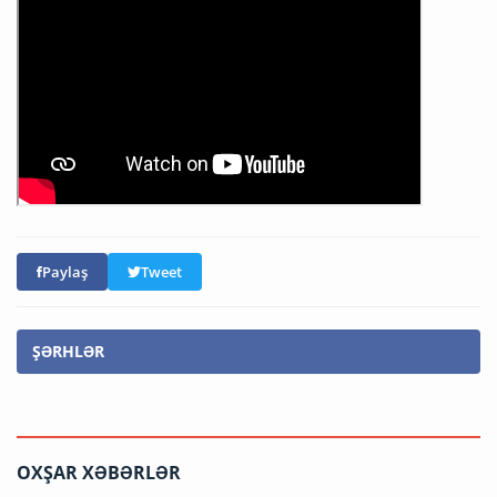
Paylaş
Tweet
ŞƏRHLƏR
OXŞAR XƏBƏRLƏR