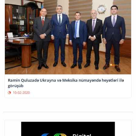
Ramin Quluzadə Ukrayna və Meksika nümayəndə heyətləri ilə
görüşüb
10-02-2020