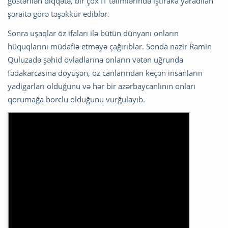
göstərilən diqqətə, bir çox İT təlimlərində iştiraka yaradılan
şəraitə görə təşəkkür ediblər.
Sonra uşaqlar öz ifaları ilə bütün dünyanı onların
hüquqlarını müdafiə etməyə çağırıblar. Sonda nazir Ramin
Quluzadə şəhid övladlarına onların vətən uğrunda
fədakarcasına döyüşən, öz canlarından keçən insanların
yadigarları olduğunu və hər bir azərbaycanlının onları
qorumağa borclu olduğunu vurğulayıb.