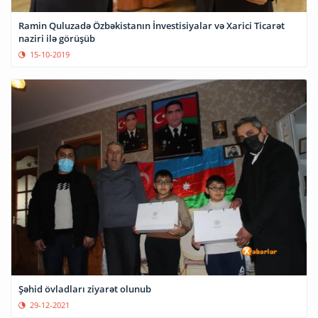
Ramin Quluzadə Özbəkistanın İnvestisiyalar və Xarici Ticarət
naziri ilə görüşüb
15-10-2019
Şəhid övladları ziyarət olunub
29-12-2021