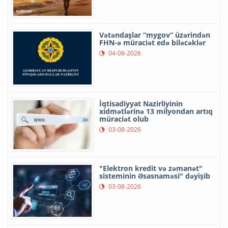
Vətəndaşlar “mygov” üzərindən
FHN-ə müraciət edə biləcəklər
04-08-2026
İqtisadiyyat Nazirliyinin
xidmətlərinə 13 milyondan artıq
müraciət olub
03-08-2026
"Elektron kredit və zəmanət"
sisteminin Əsasnaməsi" dəyişib
03-08-2026