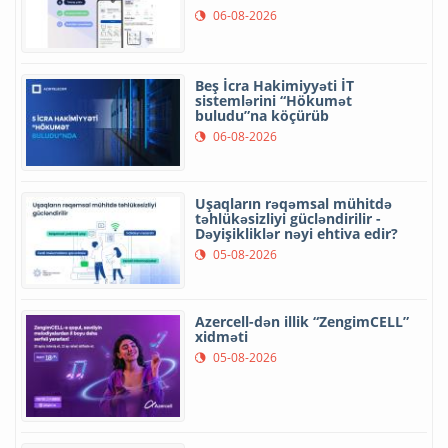
06-08-2026
Beş İcra Hakimiyyəti İT
sistemlərini “Hökumət
buludu”na köçürüb
06-08-2026
Uşaqların rəqəmsal mühitdə
təhlükəsizliyi gücləndirilir -
Dəyişikliklər nəyi ehtiva edir?
05-08-2026
Azercell-dən illik “ZengimCELL”
xidməti
05-08-2026