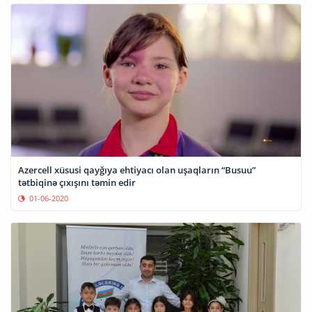
Azercell xüsusi qayğıya ehtiyacı olan uşaqların “Busuu”
tətbiqinə çıxışını təmin edir
01-06-2020