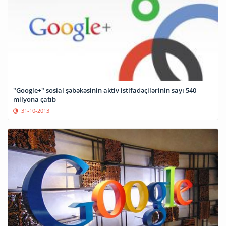
"Google+" sosial şəbəkəsinin aktiv istifadəçilərinin sayı 540
milyona çatıb
31-10-2013