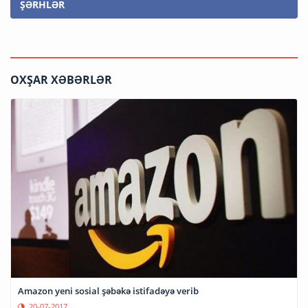
ŞƏRHLƏR
OXŞAR XƏBƏRLƏR
Amazon yeni sosial şəbəkə istifadəyə verib
20-07-2017