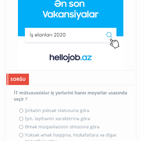
SORĞU
İT mütəxəssislər iş yerlərini hansı meyarlar əsasında
seçir ?
Şirkətin yüksək statusuna görə
İşin, layihənin xarakterinə görə
Əmək müqaviləsinin olmasına görə
Yüksək əmək haqqına, mükafatlara və digər