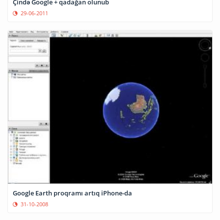
Çində Google + qadağan olunub
29-06-2011
Google Earth proqramı artıq iPhone-da
31-10-2008