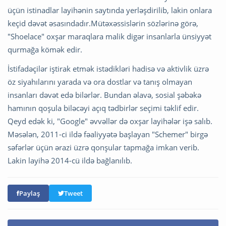
üçün istinadlar layihənin saytında yerləşdirilib, lakin onlara
keçid dəvət əsasındadır.Mütəxəssislərin sözlərinə görə,
"Shoelace" oxşar maraqlara malik digər insanlarla ünsiyyət
qurmağa kömək edir.
İstifadəçilər iştirak etmək istədikləri hadisə və aktivlik üzrə
öz siyahılarını yarada və ora dostlar və tanış olmayan
insanları dəvət edə bilərlər. Bundan əlavə, sosial şəbəkə
hamının qoşula biləcəyi açıq tədbirlər seçimi təklif edir.
Qeyd edək ki, "Google" əvvəllər də oxşar layihələr işə salıb.
Məsələn, 2011-ci ildə fəaliyyətə başlayan "Schemer" birgə
səfərlər üçün ərazi üzrə qonşular tapmağa imkan verib.
Lakin layihə 2014-cü ildə bağlanılıb.
Paylaş
Tweet