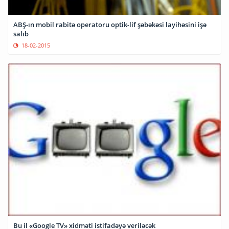
ABŞ-ın mobil rabitə operatoru optik-lif şəbəkəsi layihəsini işə
salıb
18-02-2015
Bu il «Google TV» xidməti istifadəyə veriləcək