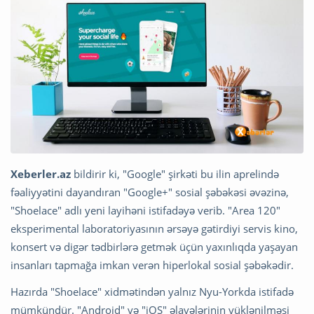
Xeberler.az
bildirir ki, "Google" şirkəti bu ilin aprelində
fəaliyyətini dayandıran "Google+" sosial şəbəkəsi əvəzinə,
"Shoelace" adlı yeni layihəni istifadəyə verib. "Area 120"
eksperimental laboratoriyasının ərsəyə gətirdiyi servis kino,
konsert və digər tədbirlərə getmək üçün yaxınlıqda yaşayan
insanları tapmağa imkan verən hiperlokal sosial şəbəkədir.
Hazırda "Shoelace" xidmətindən yalnız Nyu-Yorkda istifadə
mümkündür. "Android" və "iOS" əlavələrinin yüklənilməsi