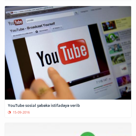
YouTube sosial şəbəkə istifadəyə verib
15-09-2016