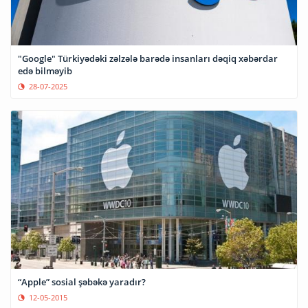
"Google" Türkiyədəki zəlzələ barədə insanları dəqiq xəbərdar
edə bilməyib
28-07-2025
“Apple” sosial şəbəkə yaradır?
12-05-2015