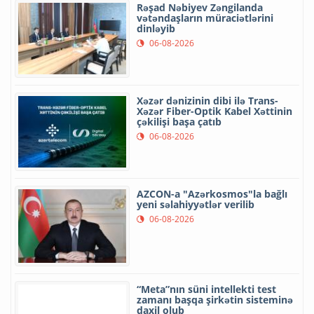
Rəşad Nəbiyev Zəngilanda
vətəndaşların müraciətlərini
dinləyib
06-08-2026
Xəzər dənizinin dibi ilə Trans-
Xəzər Fiber-Optik Kabel Xəttinin
çəkilişi başa çatıb
06-08-2026
AZCON-a "Azərkosmos"la bağlı
yeni səlahiyyətlər verilib
06-08-2026
“Meta”nın süni intellekti test
zamanı başqa şirkətin sisteminə
daxil olub