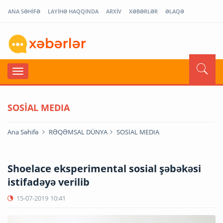
ANA SƏHİFƏ
LAYİHƏ HAQQINDA
ARXİV
XƏBƏRLƏR
ƏLAQƏ
SOSİAL MEDIA
Ana Səhifə
RƏQƏMSAL DÜNYA
SOSİAL MEDIA
Shoelace eksperimental sosial şəbəkəsi
istifadəyə verilib
15-07-2019
10:41