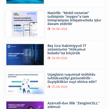
Nazirlik: “Mobil notariat”
tətbiqinin “mygov”a tam
inteqrasiyası istiqamətində işlər
davam etdirilir
06-08-2026
Beş İcra Hakimiyyəti İT
sistemlərini “Hökumət
buludu”na köçürüb
06-08-2026
Uşaqların rəqəmsal mühitdə
təhlükəsizliyi gücləndirilir -
Dəyişikliklər nəyi ehtiva edir?
05-08-2026
Azercell-dən illik “ZengimCELL”
xidməti