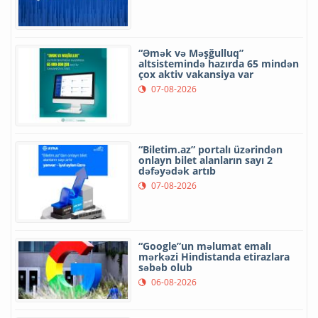
“Əmək və Məşğulluq”
altsistemində hazırda 65 mindən
çox aktiv vakansiya var
07-08-2026
“Biletim.az” portalı üzərindən
onlayn bilet alanların sayı 2
dəfəyədək artıb
07-08-2026
“Google”un məlumat emalı
mərkəzi Hindistanda etirazlara
səbəb olub
06-08-2026