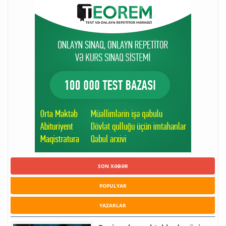
SON XƏBƏR
POPULYAR
YAZARLAR