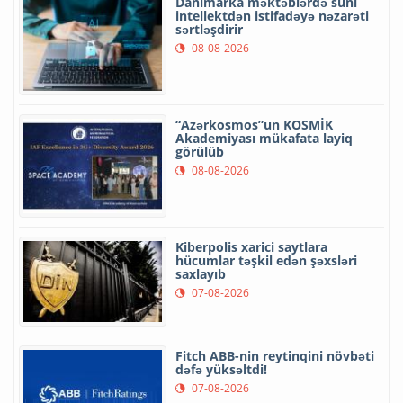
Danimarka məktəblərdə süni
intellektdən istifadəyə nəzarəti
sərtləşdirir
08-08-2026
“Azərkosmos”un KOSMİK
Akademiyası mükafata layiq
görülüb
08-08-2026
Kiberpolis xarici saytlara
hücumlar təşkil edən şəxsləri
saxlayıb
07-08-2026
Fitch ABB-nin reytinqini növbəti
dəfə yüksəltdi!
07-08-2026