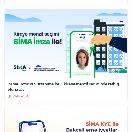
“SİMA İmza”nın üztanıma həlli kirayə mənzil seçimində tətbiq
olunacaq
29-07-2026