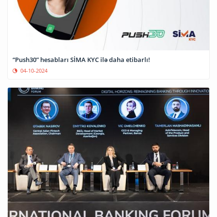
“Push30” hesabları SİMA KYC ilə daha etibarlı!
04-10-2024