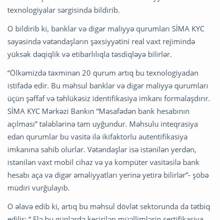
texnologiyalar sərgisində bildirib.
O bildirib ki, banklar və digər maliyyə qurumları SİMA KYC
sayəsində vətəndaşların şəxsiyyətini real vaxt rejimində
yüksək dəqiqlik və etibarlılıqla təsdiqləyə bilirlər.
“Ölkəmizdə təxminən 20 qurum artıq bu texnologiyadan
istifadə edir. Bu məhsul banklar və digər maliyyə qurumları
üçün şəffaf və təhlükəsiz identifikasiya imkanı formalaşdırır.
SİMA KYC Mərkəzi Bankın “Məsafədən bank hesabının
açılması” tələblərinə tam uyğundur. Məhsulu inteqrasiya
edən qurumlar bu vasitə ilə ikifaktorlu autentifikasiya
imkanına sahib olurlar. Vətəndaşlar isə istənilən yerdən,
istənilən vaxt mobil cihaz və ya kompüter vasitəsilə bank
hesabı aça və digər əməliyyatları yerinə yetirə bilirlər”- şöbə
müdiri vurğulayıb.
O əlavə edib ki, artıq bu məhsul dövlət sektorunda da tətbiq
edilir: “ Elə bu günlərdə keçirilən müəllimlərin sertifikasiya