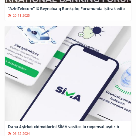
“AzInTelecom” IX Beynəlxalq Bankçılıq Forumunda iştirak edib
20-11-2025
Daha 4 şirkət xidmətlərini SİMA vasitəsilə rəqəmsallaşdırıb
06-12-2024