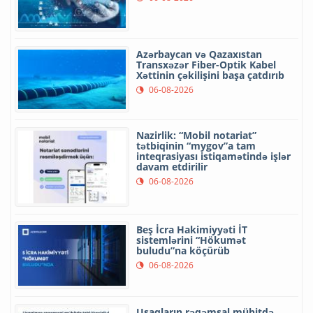
Azərbaycan və Qazaxıstan
Transxəzər Fiber-Optik Kabel
Xəttinin çəkilişini başa çatdırıb
06-08-2026
Nazirlik: “Mobil notariat”
tətbiqinin “mygov”a tam
inteqrasiyası istiqamətində işlər
davam etdirilir
06-08-2026
Beş İcra Hakimiyyəti İT
sistemlərini “Hökumət
buludu”na köçürüb
06-08-2026
Uşaqların rəqəmsal mühitdə