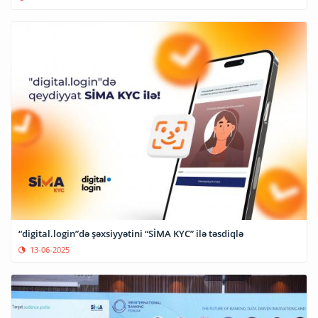
“digital.login”də şəxsiyyətini “SİMA KYC” ilə təsdiqlə
13-06-2025