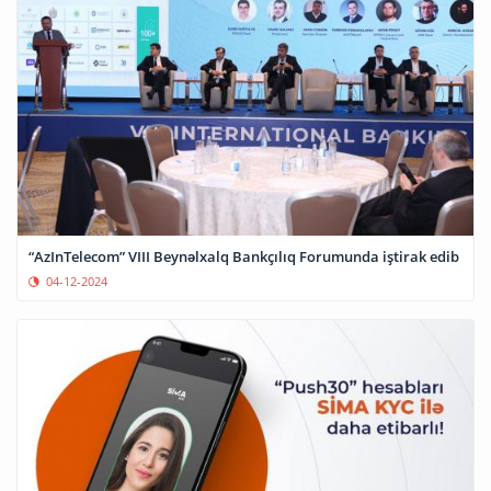
“AzInTelecom” VIII Beynəlxalq Bankçılıq Forumunda iştirak edib
04-12-2024