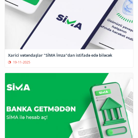
Xarici vətəndaşlar "SİMA İmza"dan istifadə edə biləcək
19-11-2025