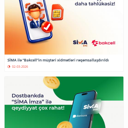
SİMA ilə “Bakcell”in müştəri xidmətləri rəqəmsallaşdırıldı
02-03-2026