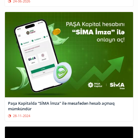
24-06-2026
Paşa Kapitalda “SİMA İmza” ilə məsafədən hesab açmaq
mümkündür
28-11-2024