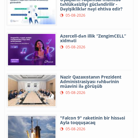
təhlükəsizliyi gücləndirilir -
Dəyişikliklər nəyi ehtiva edir?
05-08-2026
Azercell-dən illik “ZengimCELL”
xidməti
05-08-2026
Nazir Qazaxıstanın Prezident
Administrasiyası rəhbərinin
müavini ilə görüşüb
05-08-2026
"Falcon 9" raketinin bir hissəsi
Ayla toqquşacaq
05-08-2026