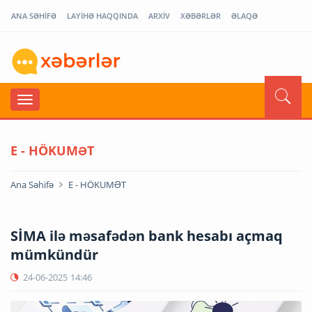
ANA SƏHİFƏ
LAYİHƏ HAQQINDA
ARXİV
XƏBƏRLƏR
ƏLAQƏ
E - HÖKUMƏT
Ana Səhifə
E - HÖKUMƏT
SİMA ilə məsafədən bank hesabı açmaq
mümkündür
24-06-2025
14:46