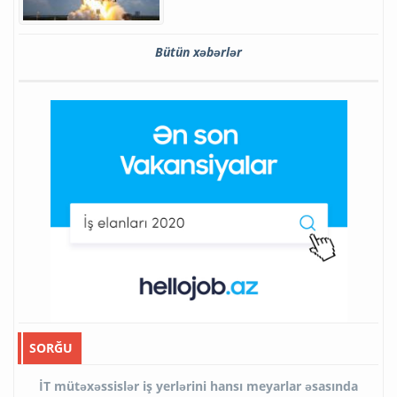
Bütün xəbərlər
SORĞU
İT mütəxəssislər iş yerlərini hansı meyarlar əsasında