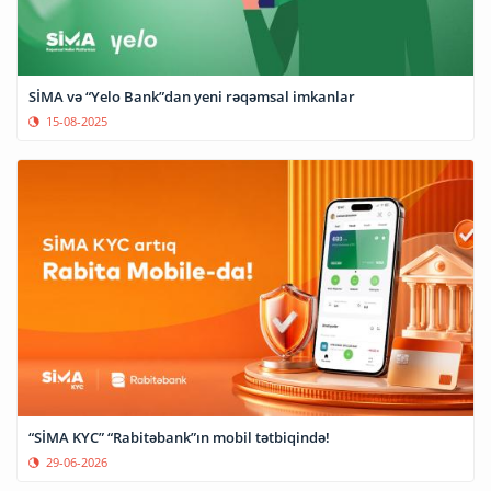
SİMA və “Yelo Bank”dan yeni rəqəmsal imkanlar
15-08-2025
“SİMA KYC” “Rabitəbank”ın mobil tətbiqində!
29-06-2026