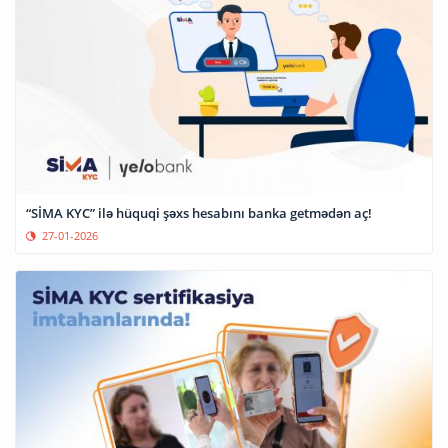
“SİMA KYC” ilə hüquqi şəxs hesabını banka getmədən aç!
27-01-2026