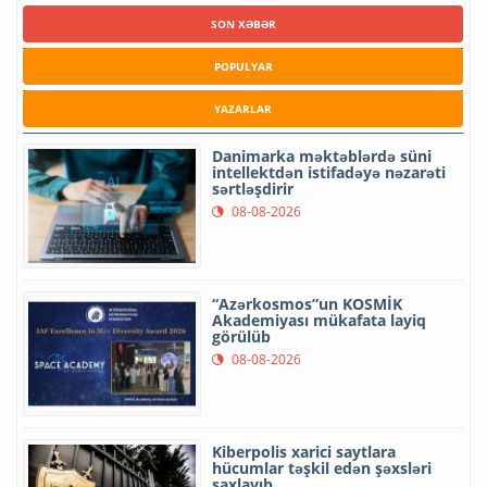
SON XƏBƏR
POPULYAR
YAZARLAR
Danimarka məktəblərdə süni
intellektdən istifadəyə nəzarəti
sərtləşdirir
08-08-2026
“Azərkosmos”un KOSMİK
Akademiyası mükafata layiq
görülüb
08-08-2026
Kiberpolis xarici saytlara
hücumlar təşkil edən şəxsləri
saxlayıb