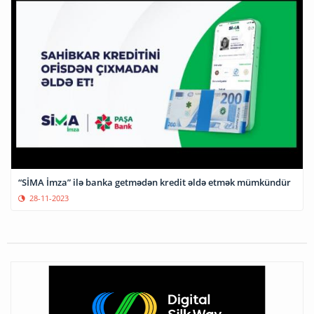
“SİMA İmza” ilə banka getmədən kredit əldə etmək mümkündür
28-11-2023