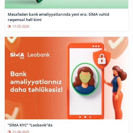
Məsafədən bank əməliyyatlarında yeni era: SİMA vahid
rəqəmsal həll kimi
17-03-2026
“SİMA KYC” “Leobank”da
21-08-2025