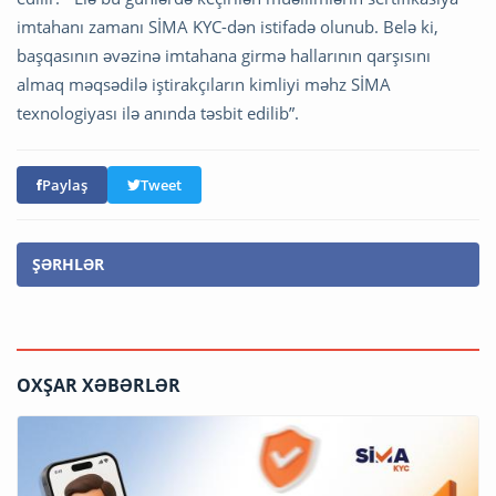
imtahanı zamanı SİMA KYC-dən istifadə olunub. Belə ki,
başqasının əvəzinə imtahana girmə hallarının qarşısını
almaq məqsədilə iştirakçıların kimliyi məhz SİMA
texnologiyası ilə anında təsbit edilib”.
Paylaş
Tweet
ŞƏRHLƏR
OXŞAR XƏBƏRLƏR