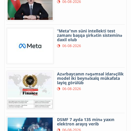
06-08-2026
“Meta”nın süni intellekti test
zamanı başqa şirkətin sisteminə
daxil olub
06-08-2026
Azərbaycanın rəqəmsal idarəçilik
model iki beynəlxalq mükafata
layiq görülüb
06-08-2026
DSMF 7 ayda 135 minə yaxın
elektron arayış verib
06-08-2026