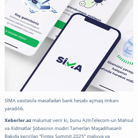
SİMA vasitəsilə məsafədən bank hesabı açmaq imkanı
yaradılıb.
Xeberler.az
məlumat verir ki, bunu AzInTelecom-un Məhsul
və Xidmətlər Şöbəsinin müdiri Tamerlan Məşədihəsənli
Bakıda keçirilən “Fintex Summit 2025” maliyyə və