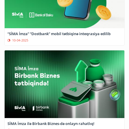
“SİMA İmza” “Dostbank” mobil tətbiqinə inteqrasiya edilib
10-04-2025
SİMA İmza ilə Birbank Biznes-də onlayn rahatlıq!