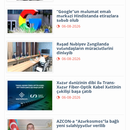
“Google”un məlumat emalı
mərkəzi Hindistanda etirazlara
səbəb olub
06-08-2026
Rəşad Nəbiyev Zəngilanda
vətəndaşların müraciətlərini
dinləyib
06-08-2026
Xəzər dənizinin dibi ilə Trans-
Xəzər Fiber-Optik Kabel Xəttinin
çəkilişi başa çatıb
06-08-2026
AZCON-a "Azərkosmos"la bağlı
yeni səlahiyyətlər verilib