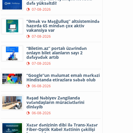
dəfə yüksəltdi!
07-08-2026
“Əmək və Məşğulluq” altsistemində
hazırda 65 mindən çox aktiv
vakansiya var
07-08-2026
“Biletim.az” portalı üzərindən
onlayn bilet alanların sayı 2
dəfəyədək artıb
07-08-2026
“Google”un məlumat emalı mərkəzi
Hindistanda etirazlara səbəb olub
06-08-2026
Rəşad Nəbiyev Zəngilanda
vətəndaşların müraciətlərini
dinləyib
06-08-2026
Xəzər dənizinin dibi ilə Trans-Xəzər
Fiber-Optik Kabel Xəttinin çəkilişi