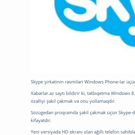
Skype şirkətinin rəsmiləri Windows Phone-lar üçün
Xəbərlər.az saytı bildirir ki, tətbiqetmə Windows
özəlliyi şəkil çəkmək və onu yollamaqdır.
Sözügedən proqramda şəkil çəkmək üçün Skype-da
kifayətdir.
Yeni versiyada HD ekranı olan ağıllı telefon sahibl