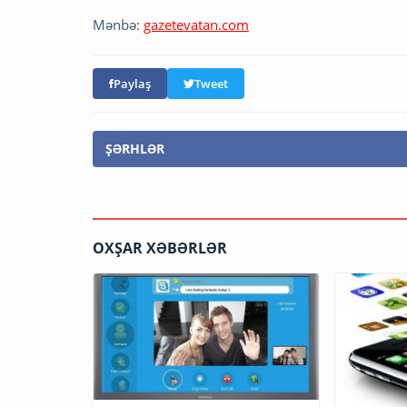
Mənbə:
gazetevatan.com
Paylaş
Tweet
ŞƏRHLƏR
OXŞAR XƏBƏRLƏR