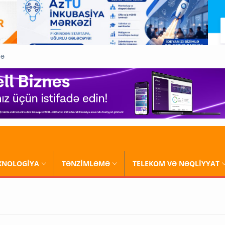
QƏ
XNOLOGİYA
TƏNZİMLƏMƏ
TELEKOM VƏ NƏQLİYYAT