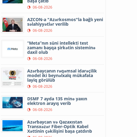
başa çatıb
06-08-2026
AZCON-a "Azərkosmos"la bağlı yeni
səlahiyyətlər verilib
06-08-2026
“Meta”nın süni intellekti test
zamanı başqa şirkətin sisteminə
daxil olub
06-08-2026
Azərbaycanın rəqəmsal idarəçilik
model iki beynəlxalq mükafata
layiq görülüb
06-08-2026
DSMF 7 ayda 135 minə yaxın
elektron arayış verib
06-08-2026
Azərbaycan və Qazaxıstan
Transxəzər Fiber-Optik Kabel
Xəttinin çəkilişini başa çatdırıb