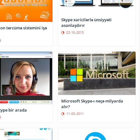
Skype xaricilərlə ünsiyyəti
asanlaşdırır
on tərcümə sistemini işə
02-10-2015
4
Microsoft Skype-ı neçə milyarda
alır?
kype bir arada
11-05-2011
9