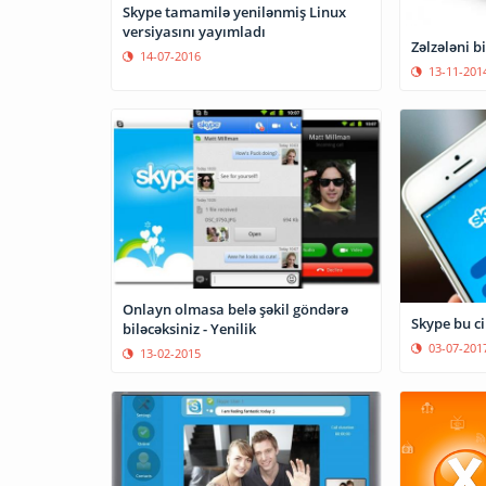
Skype tamamilə yenilənmiş Linux
versiyasını yayımladı
Zəlzələni b
14-07-2016
13-11-201
Onlayn olmasa belə şəkil göndərə
Skype bu c
biləcəksiniz - Yenilik
03-07-201
13-02-2015