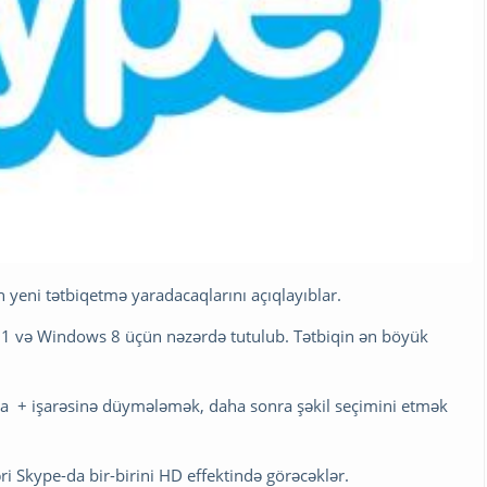
 yeni tətbiqetmə yaradacaqlarını açıqlayıblar.
 8.1 və Windows 8 üçün nəzərdə tutulub. Tətbiqin ən böyük
 + işarəsinə düymələmək, daha sonra şəkil seçimini etmək
əri Skype-da bir-birini HD effektində görəcəklər.