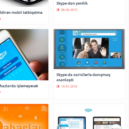
Skype-dan yenilik
08-06-2015
ildirən mobil tətbiqetmə
4
Skype-da xaricilərlə danışmaq
asanlaşdı
ihazlarda işləməyəcək
14-01-2016
7