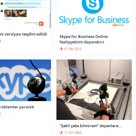
ni versiyası təqdim edildi
Skype for Business Online
4
fəaliyyətinin dayandırır
01-08-2019
roblemlər yaranıb
5
“Şəkil çəkə bilmirəm” deyənlərə...
11-07-2009