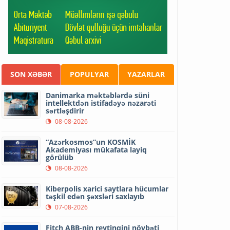
SON XƏBƏR
POPULYAR
YAZARLAR
Danimarka məktəblərdə süni
intellektdən istifadəyə nəzarəti
sərtləşdirir
08-08-2026
“Azərkosmos”un KOSMİK
Akademiyası mükafata layiq
görülüb
08-08-2026
Kiberpolis xarici saytlara hücumlar
təşkil edən şəxsləri saxlayıb
07-08-2026
Fitch ABB-nin reytinqini növbəti