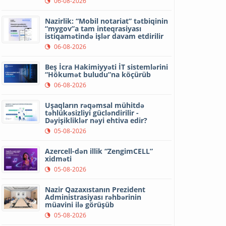
06-08-2026
Nazirlik: “Mobil notariat” tətbiqinin
“mygov”a tam inteqrasiyası
istiqamətində işlər davam etdirilir
06-08-2026
Beş İcra Hakimiyyəti İT sistemlərini
“Hökumət buludu”na köçürüb
06-08-2026
Uşaqların rəqəmsal mühitdə
təhlükəsizliyi gücləndirilir -
Dəyişikliklər nəyi ehtiva edir?
05-08-2026
Azercell-dən illik “ZengimCELL”
xidməti
05-08-2026
Nazir Qazaxıstanın Prezident
Administrasiyası rəhbərinin
müavini ilə görüşüb
05-08-2026