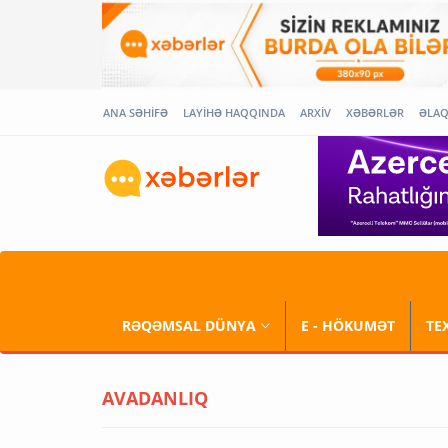
ANA SƏHİFƏ
LAYİHƏ HAQQINDA
ARXİV
XƏBƏRLƏR
ƏLA
RƏQƏMSAL DÜNYA
E - HÖKUMƏT
TE
AVADANLIQ