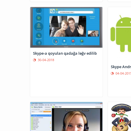
Skype-a qoyulan qadağa ləğv edilib
30-04-2018
Skype Andr
04-04-201