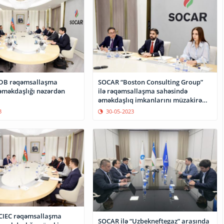
SOCAR “Boston Consulting Group”
əməkdaşlığı nəzərdən
ilə rəqəmsallaşma sahəsində
əməkdaşlıq imkanlarını müzakirə
edib
3
30-05-2023
CIEC rəqəmsallaşma
SOCAR ilə “Uzbekneftegaz” arasında