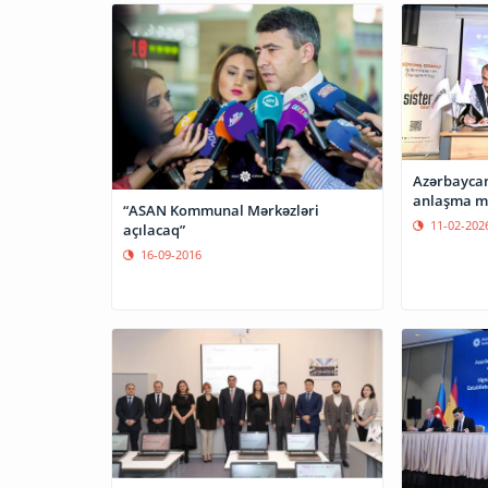
Azərbaycan
anlaşma m
“ASAN Kommunal Mərkəzləri
11-02-202
açılacaq”
16-09-2016