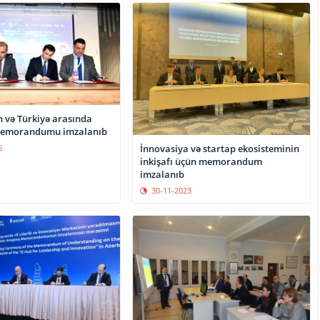
 və Türkiyə arasında
emorandumu imzalanıb
6
İnnovasiya və startap ekosisteminin
inkişafı üçün memorandum
imzalanıb
30-11-2023