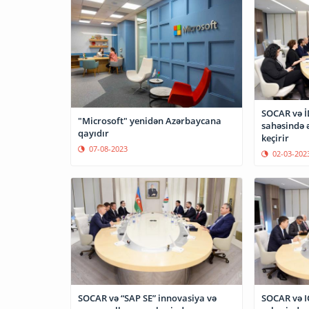
SOCAR və İDB rəqəmsallaşma
"Microsoft" yenidən Azərbaycana
sahəsində 
qayıdır
keçirir
07-08-2023
02-03-202
SOCAR və “SAP SE” innovasiya və
SOCAR və I