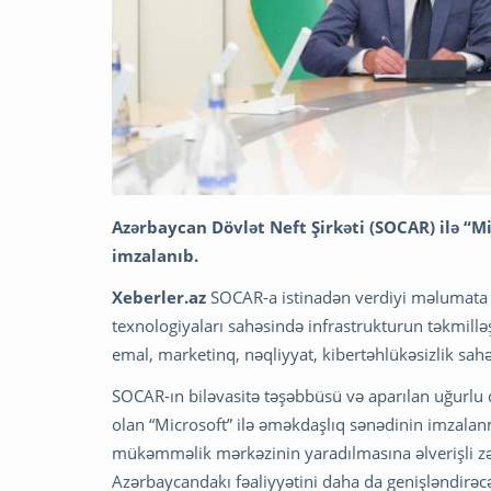
Azərbaycan Dövlət Neft Şirkəti (SOCAR) ilə 
imzalanıb.
Xeberler.az
SOCAR-a istinadən verdiyi məlumata
texnologiyaları sahəsində infrastrukturun təkmilləşd
emal, marketinq, nəqliyyat, kibertəhlükəsizlik sah
SOCAR-ın biləvasitə təşəbbüsü və aparılan uğurlu d
olan “Microsoft” ilə əməkdaşlıq sənədinin imzala
mükəmməlik mərkəzinin yaradılmasına əlverişli zə
Azərbaycandakı fəaliyyətini daha da genişləndirəc