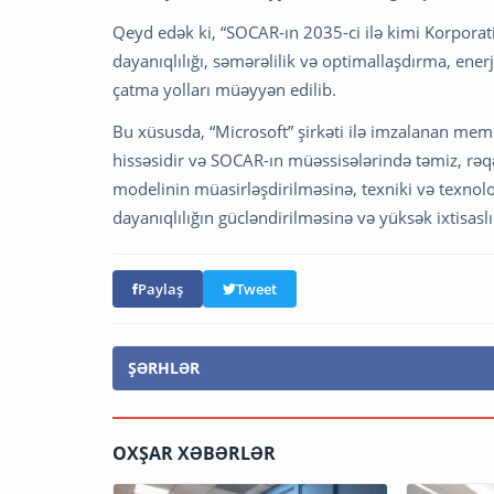
Qeyd edək ki, “SOCAR-ın 2035-ci ilə kimi Korporati
dayanıqlılığı, səmərəlilik və optimallaşdırma, ener
çatma yolları müəyyən edilib.
Bu xüsusda, “Microsoft” şirkəti ilə imzalanan mem
hissəsidir və SOCAR-ın müəssisələrində təmiz, rəqə
modelinin müasirləşdirilməsinə, texniki və texnolo
dayanıqlılığın gücləndirilməsinə və yüksək ixtisaslı
Paylaş
Tweet
ŞƏRHLƏR
OXŞAR XƏBƏRLƏR