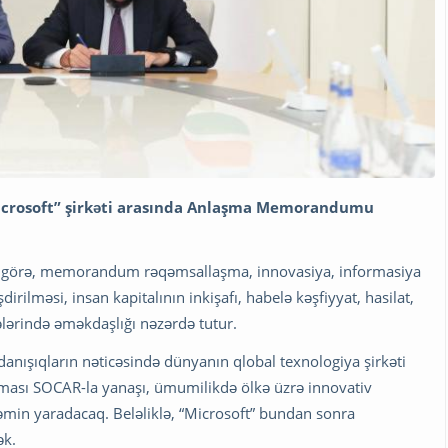
“Microsoft” şirkəti arasında Anlaşma Memorandumu
 görə, memorandum rəqəmsallaşma, innovasiya, informasiya
irilməsi, insan kapitalının inkişafı, habelə kəşfiyyat, hasilat,
ələrində əməkdaşlığı nəzərdə tutur.
anışıqların nəticəsində dünyanın qlobal texnologiya şirkəti
nması SOCAR-la yanaşı, ümumilikdə ölkə üzrə innovativ
min yaradacaq. Beləliklə, “Microsoft” bundan sonra
ək.