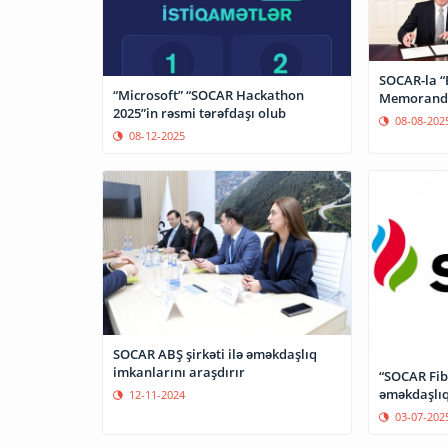
SOCAR-la “
“Microsoft” “SOCAR Hackathon
Memorandu
2025”in rəsmi tərəfdaşı olub
08-08-202
08-12-2025
SOCAR ABŞ şirkəti ilə əməkdaşlıq
imkanlarını araşdırır
“SOCAR Fib
əməkdaşlıq
12-11-2024
03-07-202