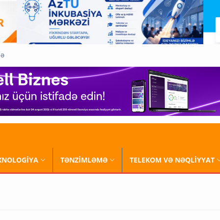
QƏ
XNOLOGİYA
TƏNZİMLƏMƏ
TELEKOM VƏ NƏQLİYYAT