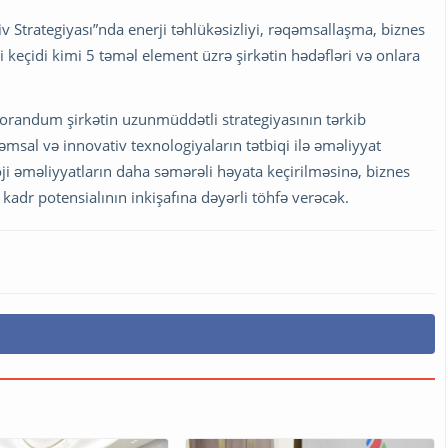
v Strategiyası”nda enerji təhlükəsizliyi, rəqəmsallaşma, biznes
ji keçidi kimi 5 təməl element üzrə şirkətin hədəfləri və onlara
orandum şirkətin uzunmüddətli strategiyasının tərkib
msal və innovativ texnologiyaların tətbiqi ilə əməliyyat
ji əməliyyatların daha səmərəli həyata keçirilməsinə, biznes
 kadr potensialının inkişafına dəyərli töhfə verəcək.