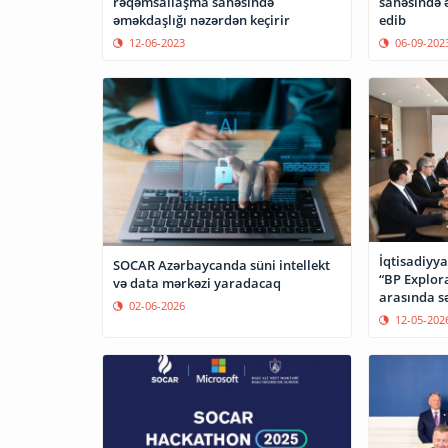
rəqəmsallaşma sahəsində
sahəsində 
əməkdaşlığı nəzərdən keçirir
edib
12-06-2023
06-09-202
İqtisadiyya
SOCAR Azərbaycanda süni intellekt
“BP Explora
və data mərkəzi yaradacaq
arasında s
02-06-2026
12-05-202