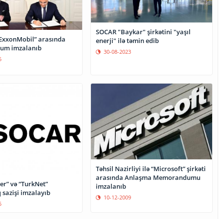
SOCAR "Baykar" şirkətini "yaşıl
ExxonMobil” arasında
enerji" ilə təmin edib
m imzalanıb
30-08-2023
5
Təhsil Nazirliyi ilə “Microsoft” şirkəti
arasında Anlaşma Memorandumu
er” və “TurkNet”
imzalanıb
 sazişi imzalayıb
10-12-2009
5