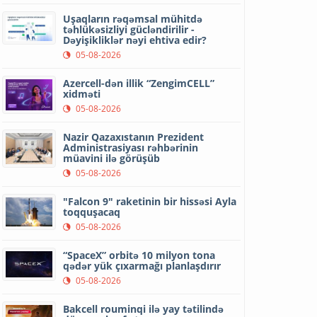
Uşaqların rəqəmsal mühitdə
təhlükəsizliyi gücləndirilir -
Dəyişikliklər nəyi ehtiva edir?
05-08-2026
Azercell-dən illik “ZengimCELL”
xidməti
05-08-2026
Nazir Qazaxıstanın Prezident
Administrasiyası rəhbərinin
müavini ilə görüşüb
05-08-2026
"Falcon 9" raketinin bir hissəsi Ayla
toqquşacaq
05-08-2026
“SpaceX” orbitə 10 milyon tona
qədər yük çıxarmağı planlaşdırır
05-08-2026
Bakcell rouminqi ilə yay tətilində