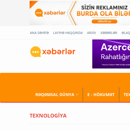
ANA SƏHİFƏ
LAYİHƏ HAQQINDA
ARXİV
XƏBƏRLƏR
ƏLA
RƏQƏMSAL DÜNYA
E - HÖKUMƏT
TE
TEXNOLOGİYA