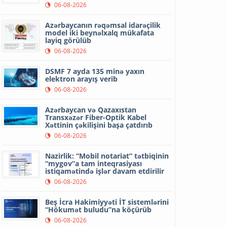
06-08-2026
Azərbaycanın rəqəmsal idarəçilik
model iki beynəlxalq mükafata
layiq görülüb
06-08-2026
DSMF 7 ayda 135 minə yaxın
elektron arayış verib
06-08-2026
Azərbaycan və Qazaxıstan
Transxəzər Fiber-Optik Kabel
Xəttinin çəkilişini başa çatdırıb
06-08-2026
Nazirlik: “Mobil notariat” tətbiqinin
“mygov”a tam inteqrasiyası
istiqamətində işlər davam etdirilir
06-08-2026
Beş İcra Hakimiyyəti İT sistemlərini
“Hökumət buludu”na köçürüb
06-08-2026