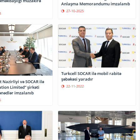
əməkdaşlığı müzakirə
Anlaşma Memorandumu imzalanıb
27-10-2025
3
Turkcell SOCAR ilə mobil rabitə
şəbəkəsi yaradır
t Nazirliyi və SOCAR ilə
22-11-2022
tion Limited” şirkəti
ənədlər imzalanıb
6