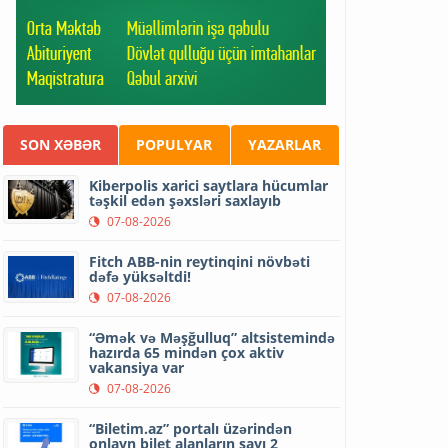
SON XƏBƏR
POPULYAR
YAZARLAR
Kiberpolis xarici saytlara hücumlar
təşkil edən şəxsləri saxlayıb
07-08-2026
Fitch ABB-nin reytinqini növbəti
dəfə yüksəltdi!
07-08-2026
“Əmək və Məşğulluq” altsistemində
hazırda 65 mindən çox aktiv
vakansiya var
07-08-2026
“Biletim.az” portalı üzərindən
onlayn bilet alanların sayı 2