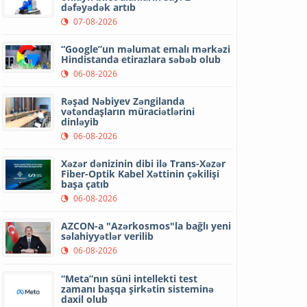
dəfəyədək artıb
07-08-2026
“Google”un məlumat emalı mərkəzi
Hindistanda etirazlara səbəb olub
06-08-2026
Rəşad Nəbiyev Zəngilanda
vətəndaşların müraciətlərini
dinləyib
06-08-2026
Xəzər dənizinin dibi ilə Trans-Xəzər
Fiber-Optik Kabel Xəttinin çəkilişi
başa çatıb
06-08-2026
AZCON-a "Azərkosmos"la bağlı yeni
səlahiyyətlər verilib
06-08-2026
“Meta”nın süni intellekti test
zamanı başqa şirkətin sisteminə
daxil olub