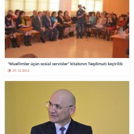
“Müəllimlər üçün sosial servislər” kitabının Təqdimatı keçirilib
07-12-2012