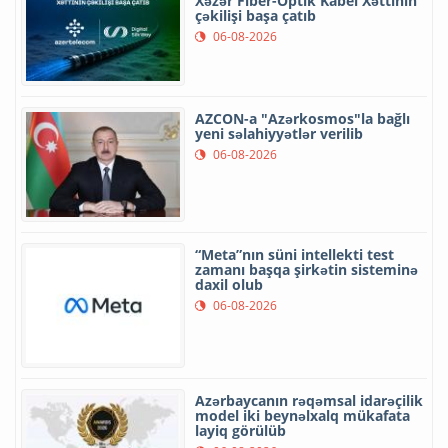
Xəzər Fiber-Optik Kabel Xəttinin
çəkilişi başa çatıb
06-08-2026
AZCON-a "Azərkosmos"la bağlı
yeni səlahiyyətlər verilib
06-08-2026
“Meta”nın süni intellekti test
zamanı başqa şirkətin sisteminə
daxil olub
06-08-2026
Azərbaycanın rəqəmsal idarəçilik
model iki beynəlxalq mükafata
layiq görülüb