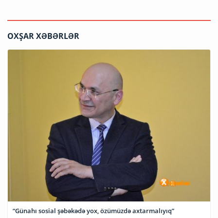
OXŞAR XƏBƏRLƏR
“Günahı sosial şəbəkədə yox, özümüzdə axtarmalıyıq”