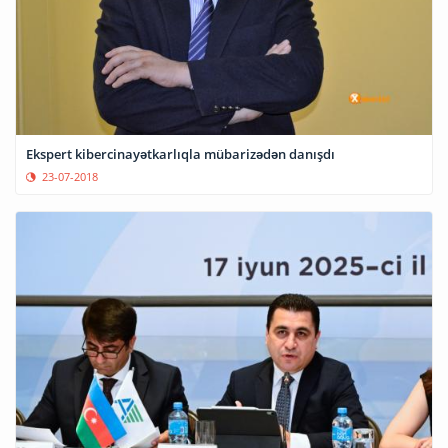
Ekspert kibercinayətkarlıqla mübarizədən danışdı
23-07-2018