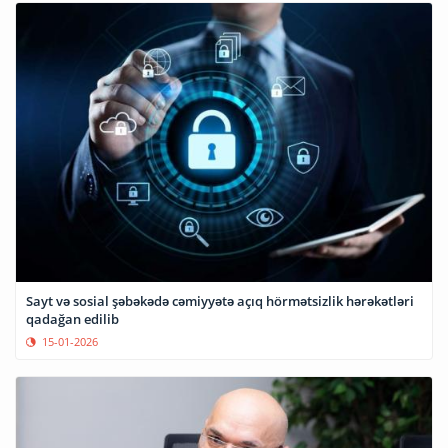
Sayt və sosial şəbəkədə cəmiyyətə açıq hörmətsizlik hərəkətləri
qadağan edilib
15-01-2026