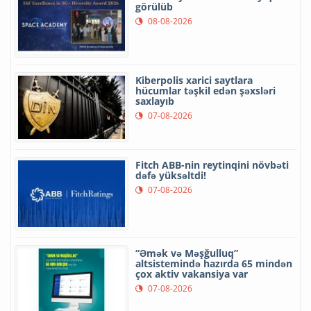
görülüb
08-08-2026
Kiberpolis xarici saytlara
hücumlar təşkil edən şəxsləri
saxlayıb
07-08-2026
Fitch ABB-nin reytinqini növbəti
dəfə yüksəltdi!
07-08-2026
“Əmək və Məşğulluq”
altsistemində hazırda 65 mindən
çox aktiv vakansiya var
07-08-2026