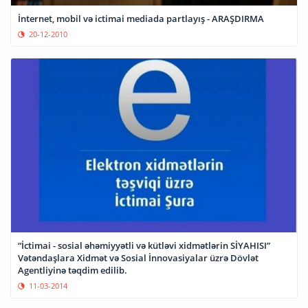
İnternet, mobil və ictimai mediada partlayış - ARAŞDIRMA
20-12-2010
“İctimai - sosial əhəmiyyətli və kütləvi xidmətlərin SİYAHISI”
Vətəndaşlara Xidmət və Sosial İnnovasiyalar üzrə Dövlət
Agentliyinə təqdim edilib.
11-03-2014