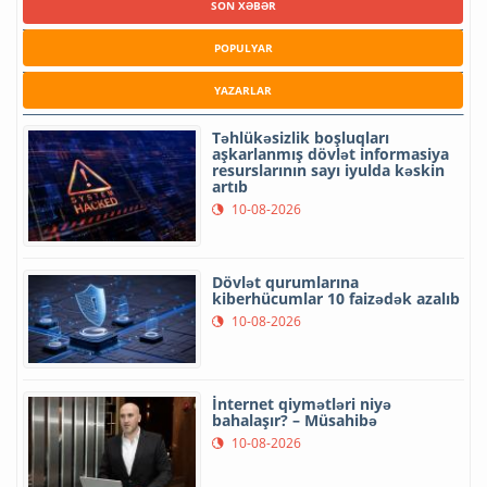
SON XƏBƏR
POPULYAR
YAZARLAR
Təhlükəsizlik boşluqları
aşkarlanmış dövlət informasiya
resurslarının sayı iyulda kəskin
artıb
10-08-2026
Dövlət qurumlarına
kiberhücumlar 10 faizədək azalıb
10-08-2026
İnternet qiymətləri niyə
bahalaşır? – Müsahibə
10-08-2026