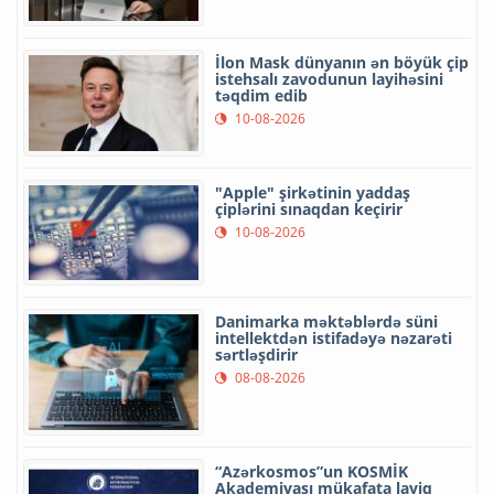
İlon Mask dünyanın ən böyük çip
istehsalı zavodunun layihəsini
təqdim edib
10-08-2026
"Apple" şirkətinin yaddaş
çiplərini sınaqdan keçirir
10-08-2026
Danimarka məktəblərdə süni
intellektdən istifadəyə nəzarəti
sərtləşdirir
08-08-2026
“Azərkosmos”un KOSMİK
Akademiyası mükafata layiq