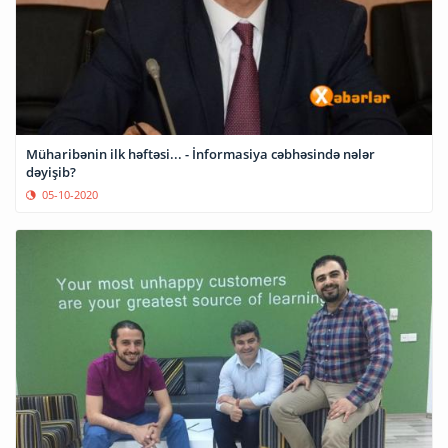
Müharibənin ilk həftəsi... - İnformasiya cəbhəsində nələr
dəyişib?
05-10-2020