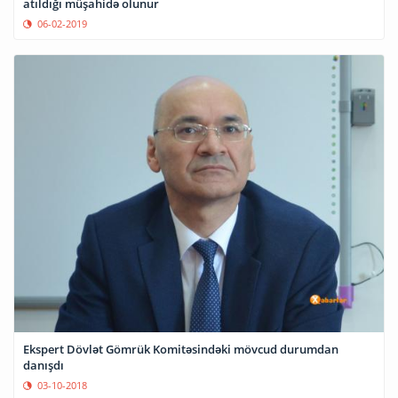
atıldığı müşahidə olunur
06-02-2019
Ekspert Dövlət Gömrük Komitəsindəki mövcud durumdan
danışdı
03-10-2018