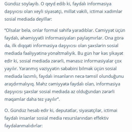
Gündüz söyləyib. O qeyd edib ki, faydalı informasiya
daşıyıcısı olan xeyli siyasətçi, millət vəkili, ictimai xadimlər
sosial mediada deyillər:
“Olsalar belə, onlar formal səhifə yaradıblar. Cəmiyyət üçün
faydalı, əhəmiyyətli informasiyaları paylaşmırlar. Ona görə
də, ilk diqqəti informasiya daşıyıcısı olan şəxslərin sosial
mediada fəaliyyətinə yönəltməliyik. Bu gün hər kəs şikayət
edir ki, sosial mediada zərərli, mənasız informasiyalar çox
yayılır. Yaranmış vəziyyətin səbəbini bilmək üçün sosial
mediada lazımlı, faydalı insanların necə təmsil olunduğunu
araşdırmalıyıq. Məhz cəmiyyətə faydalı olan, informasiya
daşıyıcısı şəxslər sosial mediada az olduğundan zərərli
məqamlar daha tez yayılır”.
O. Gündüz hesab edir ki, deputatlar, siyasətçilər, ictimai
faydalı insanlar sosial media resurslarından effektiv
faydalanmalıdırlar: