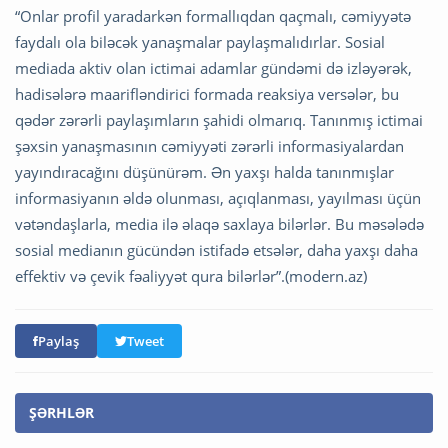
“Onlar profil yaradarkən formallıqdan qaçmalı, cəmiyyətə
faydalı ola biləcək yanaşmalar paylaşmalıdırlar. Sosial
mediada aktiv olan ictimai adamlar gündəmi də izləyərək,
hadisələrə maarifləndirici formada reaksiya versələr, bu
qədər zərərli paylaşımların şahidi olmarıq. Tanınmış ictimai
şəxsin yanaşmasının cəmiyyəti zərərli informasiyalardan
yayındıracağını düşünürəm. Ən yaxşı halda tanınmışlar
informasiyanın əldə olunması, açıqlanması, yayılması üçün
vətəndaşlarla, media ilə əlaqə saxlaya bilərlər. Bu məsələdə
sosial medianın gücündən istifadə etsələr, daha yaxşı daha
effektiv və çevik fəaliyyət qura bilərlər”.(modern.az)
Paylaş
Tweet
ŞƏRHLƏR