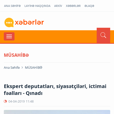
ANA SƏHİFƏ
LAYİHƏ HAQQINDA
ARXİV
XƏBƏRLƏR
ƏLAQƏ
MÜSAHİBƏ
Ana Səhifə
MÜSAHİBƏ
Ekspert deputatları, siyasətçiləri, ictimai
fəalları - Qınadı
04-04-2019
11:48