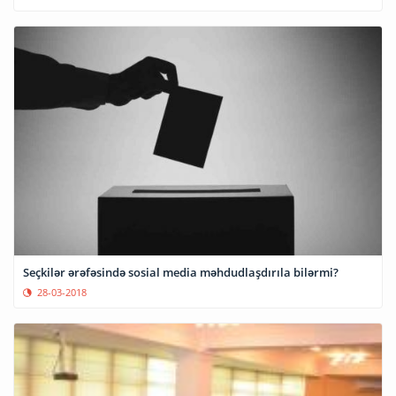
Seçkilər ərəfəsində sosial media məhdudlaşdırıla bilərmi?
28-03-2018