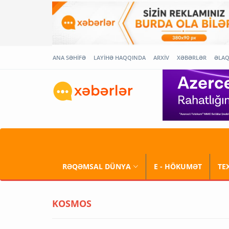
ANA SƏHİFƏ
LAYİHƏ HAQQINDA
ARXİV
XƏBƏRLƏR
ƏLA
RƏQƏMSAL DÜNYA
E - HÖKUMƏT
TE
KOSMOS