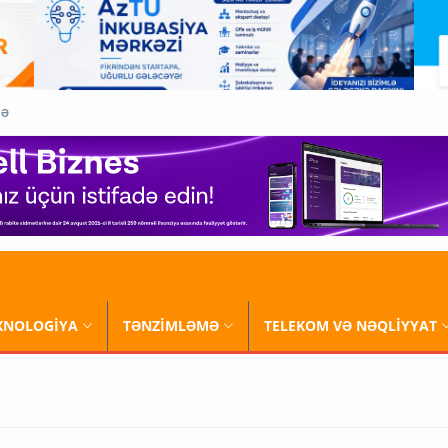
QƏ
XNOLOGİYA
TƏNZİMLƏMƏ
TELEKOM VƏ NƏQLİYYAT