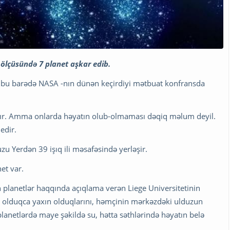
 ölçüsündə 7 planet aşkar edib.
 ki, bu barədə NASA -nın dünən keçirdiyi mətbuat konfransda
ayır. Amma onlarda həyatın olub-olmaması dəqiq məlum deyil.
edir.
u Yerdən 39 işıq ili məsafəsində yerləşir.
et var.
 planetlər haqqında açıqlama verən Liege Universitetinin
inə olduqca yaxın olduqlarını, həmçinin mərkəzdəki ulduzun
anetlərdə maye şəkildə su, hətta səthlərində həyatın belə