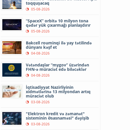
toqquşacaq
05-08-2026
“SpaceX” orbitə 10 milyon tona
qədər yük çıxarmağı planlaşdırır
05-08-2026
Bakcell rouminqi ilə yay tətilində
dünyanı kəşf et
04-08-2026
Vətəndaşlar “mygov” üzərindən
FHN-ə müraciət edə biləcəklər
04-08-2026
İqtisadiyyat Nazirliyinin
xidmətlərinə 13 milyondan artıq
müraciət olub
03-08-2026
"Elektron kredit və zəmanət"
sisteminin Əsasnaməsi" dəyişib
03-08-2026