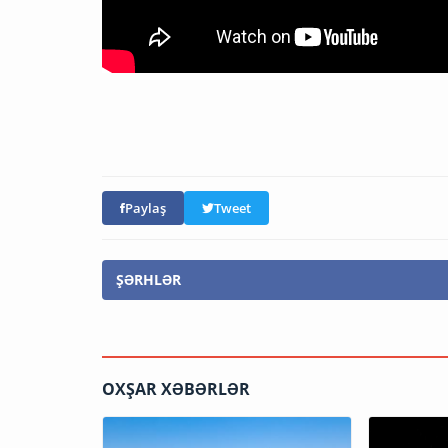
Paylaş
Tweet
ŞƏRHLƏR
OXŞAR XƏBƏRLƏR