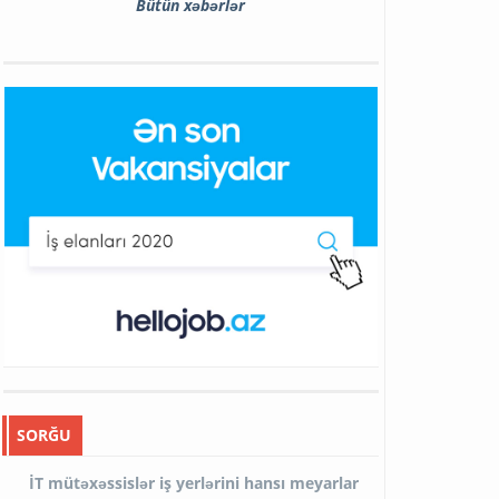
Bütün xəbərlər
SORĞU
İT mütəxəssislər iş yerlərini hansı meyarlar