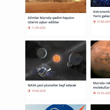
Astronomla
Yerin gələc
Alimlər Marsda qədim həyatın
27-09-202
izlərini aşkar ediblər
11-09-2025
Marsda rek
NASA yeni planetlər kəşf edəcək
molekullar
19-04-2018
25-03-202