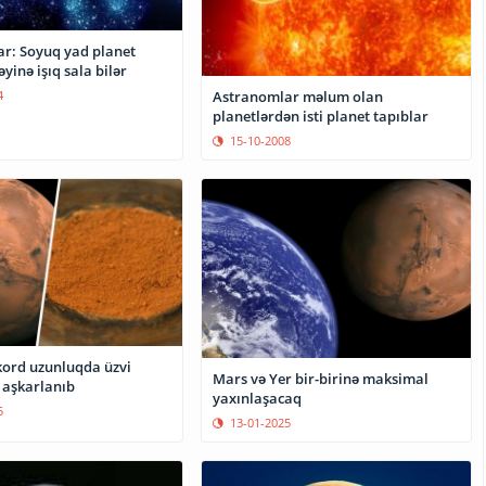
r: Soyuq yad planet
əyinə işıq sala bilər
Astranomlar məlum olan
4
planetlərdən isti planet tapıblar
15-10-2008
ord uzunluqda üzvi
Mars və Yer bir-birinə maksimal
 aşkarlanıb
yaxınlaşacaq
5
13-01-2025