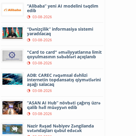
“Alibaba” yeni AI modelini təqdim
edib
03-08-2026
“Dənizçilik” informasiya sistemi
yaradılacaq
03-08-2026
"Card to card" əməliyyatlarına limit
qoyulmasının səbəbləri açıqlanıb
03-08-2026
ADB: CAREC rəqəmsal dəhlizi
internetin topdansatış qiymətlərini
aşağı salacaq
03-08-2026
“ASAN AI Hub” növbəti çağırış üzrə
qalib həll müəyyən edib
03-08-2026
Nazir Rəşad Nəbiyev Zəngilanda
vətəndaşları qəbul edəcək