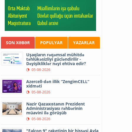
SON XƏBƏR
POPULYAR
YAZARLAR
Uşaqların rəqəmsal mühitdə
təhlükəsizliyi gücləndirilir -
Dəyişikliklər nəyi ehtiva edir?
05-08-2026
Azercell-dən illik “ZengimCELL”
xidməti
05-08-2026
Nazir Qazaxıstanın Prezident
Administrasiyası rəhbərinin
müavini ilə görüşüb
05-08-2026
"Falcon 9" raketinin bir hissəsi Ayla