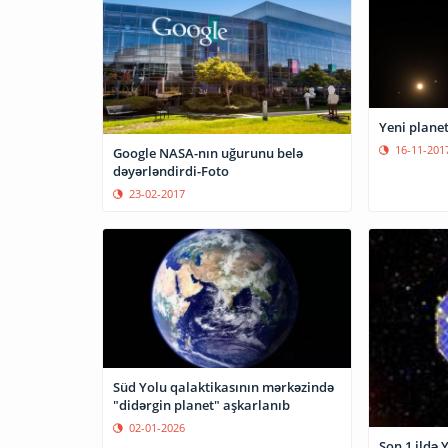
Yeni planet
16-11-201
Google NASA-nın uğurunu belə
dəyərləndirdi-Foto
23-02-2017
Süd Yolu qalaktikasının mərkəzində
"didərgin planet" aşkarlanıb
02-01-2026
Son 1 ildə 