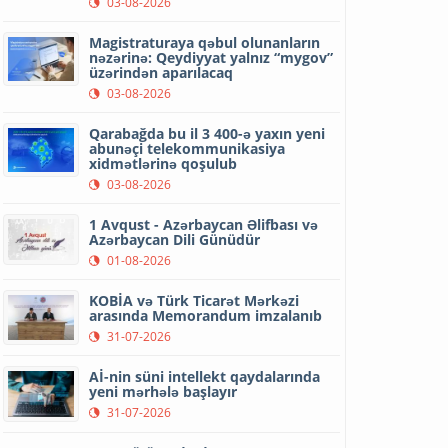
03-08-2026
Magistraturaya qəbul olunanların
nəzərinə: Qeydiyyat yalnız “mygov”
üzərindən aparılacaq
03-08-2026
Qarabağda bu il 3 400-ə yaxın yeni
abunəçi telekommunikasiya
xidmətlərinə qoşulub
03-08-2026
1 Avqust - Azərbaycan Əlifbası və
Azərbaycan Dili Günüdür
01-08-2026
KOBİA və Türk Ticarət Mərkəzi
arasında Memorandum imzalanıb
31-07-2026
Aİ-nin süni intellekt qaydalarında
yeni mərhələ başlayır
31-07-2026