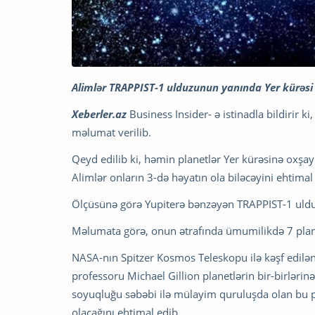
Alimlər TRAPPIST-1 ulduzunun yanında Yer kürəsi
Xeberler.az
Business Insider- ə istinadla bildirir
məlumat verilib.
Qeyd edilib ki, həmin planetlər Yer kürəsinə oxş
Alimlər onların 3-də həyatın ola biləcəyini ehtimal 
Ölçüsünə görə Yupiterə bənzəyən TRAPPIST-1 ulduz
Məlumata görə, onun ətrafında ümumilikdə 7 plan
NASA-nın Spitzer Kosmos Teleskopu ilə kəşf edilən
professoru Michael Gillion planetlərin bir-birlər
soyuqluğu səbəbi ilə mülayim quruluşda olan bu pl
olacağını ehtimal edib.