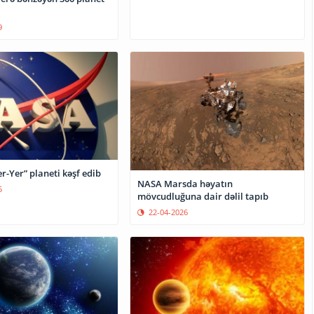
9
-Yer” planeti kəşf edib
NASA Marsda həyatın
5
mövcudluğuna dair dəlil tapıb
22-04-2026