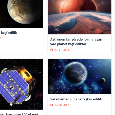
 kəşf edilib
7
Astronomlar sürətlə formalaşan
yad planet kəşf ediblər
23-11-2024
Yerə bənzər 4 planet aşkar edilib
12-08-2017
Yerə bənzəyən 300 planet