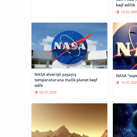
kəşf edilib
18-02-200
NASA əlverişli yaşayış
NASA “super
temperaturuna malik planet kəşf
16-07-202
edib
05-07-2025