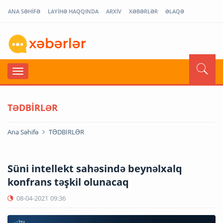
ANA SƏHİFƏ
LAYİHƏ HAQQINDA
ARXİV
XƏBƏRLƏR
ƏLAQƏ
TƏDBİRLƏR
Ana Səhifə
TƏDBİRLƏR
Süni intellekt sahəsində beynəlxalq
konfrans təşkil olunacaq
08-04-2021
09:36