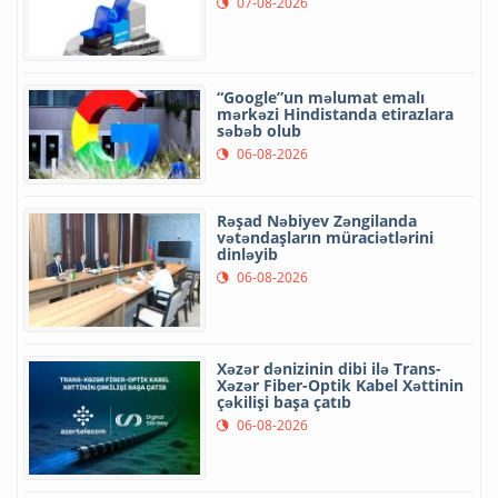
07-08-2026
“Google”un məlumat emalı
mərkəzi Hindistanda etirazlara
səbəb olub
06-08-2026
Rəşad Nəbiyev Zəngilanda
vətəndaşların müraciətlərini
dinləyib
06-08-2026
Xəzər dənizinin dibi ilə Trans-
Xəzər Fiber-Optik Kabel Xəttinin
çəkilişi başa çatıb
06-08-2026