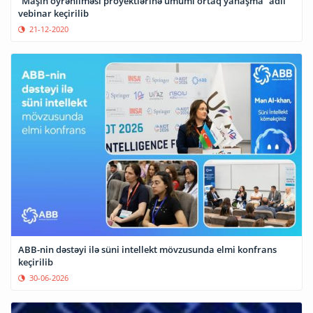
“Maşın öyrənilməsi proyektlərinə ümumi ortaq yanaşma” adlı
vebinar keçirilib
21-12-2020
ABB-nin dəstəyi ilə süni intellekt mövzusunda elmi konfrans
keçirilib
30-06-2026