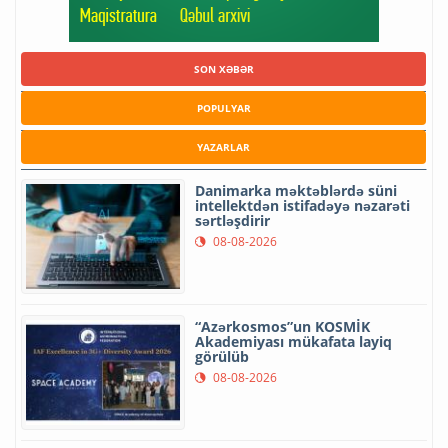
SON XƏBƏR
POPULYAR
YAZARLAR
Danimarka məktəblərdə süni
intellektdən istifadəyə nəzarəti
sərtləşdirir
08-08-2026
“Azərkosmos”un KOSMİK
Akademiyası mükafata layiq
görülüb
08-08-2026