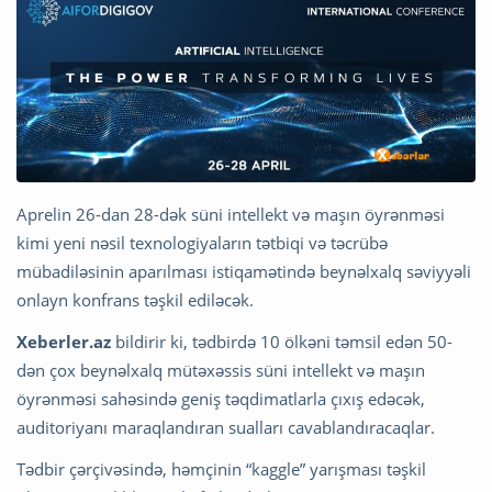
Aprelin 26-dan 28-dək süni intellekt və maşın öyrənməsi
kimi yeni nəsil texnologiyaların tətbiqi və təcrübə
mübadiləsinin aparılması istiqamətində beynəlxalq səviyyəli
onlayn konfrans təşkil ediləcək.
Xeberler.az
bildirir ki, tədbirdə 10 ölkəni təmsil edən 50-
dən çox beynəlxalq mütəxəssis süni intellekt və maşın
öyrənməsi sahəsində geniş təqdimatlarla çıxış edəcək,
auditoriyanı maraqlandıran sualları cavablandıracaqlar.
Tədbir çərçivəsində, həmçinin “kaggle” yarışması təşkil