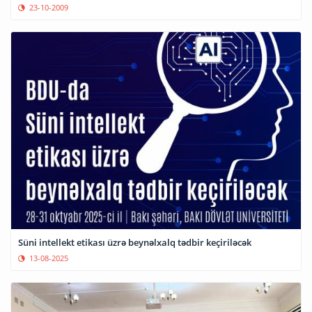
23-10-2009
Süni intellekt etikası üzrə beynəlxalq tədbir keçiriləcək
13-08-2025