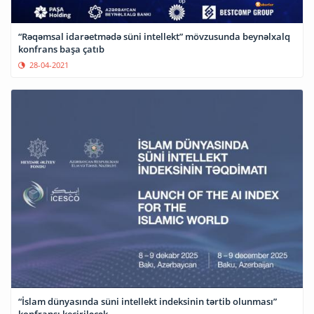
“Rəqəmsal idarəetmədə süni intellekt” mövzusunda beynəlxalq
konfrans başa çatıb
28-04-2021
“İslam dünyasında süni intellekt indeksinin tərtib olunması”