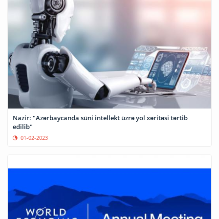
Nazir: "Azərbaycanda süni intellekt üzrə yol xəritəsi tərtib
edilib"
01-02-2023