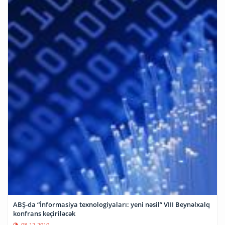
ABŞ-da “İnformasiya texnologiyaları: yeni nəsil” VIII Beynəlxalq
konfrans keçiriləcək
08-12-2010