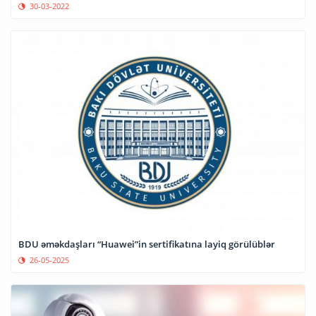
30-03-2022
BDU əməkdaşları “Huawei”in sertifikatına layiq görülüblər
26-05-2025