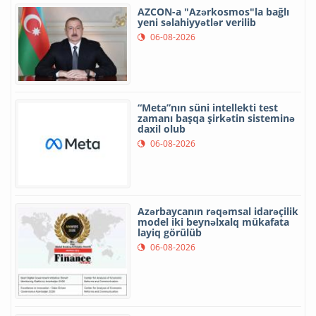
AZCON-a "Azərkosmos"la bağlı
yeni səlahiyyətlər verilib
06-08-2026
“Meta”nın süni intellekti test
zamanı başqa şirkətin sisteminə
daxil olub
06-08-2026
Azərbaycanın rəqəmsal idarəçilik
model iki beynəlxalq mükafata
layiq görülüb
06-08-2026