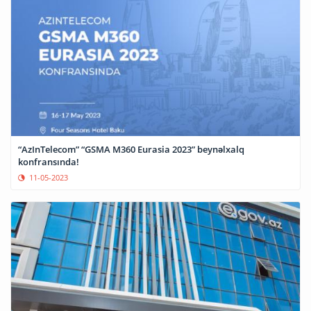
“AzInTelecom” “GSMA M360 Eurasia 2023” beynəlxalq
konfransında!
11-05-2023