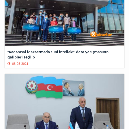
“Rəqəmsal idarəetmədə süni intellekt” data yarışmasının
qalibləri seçilib
03-05-2021