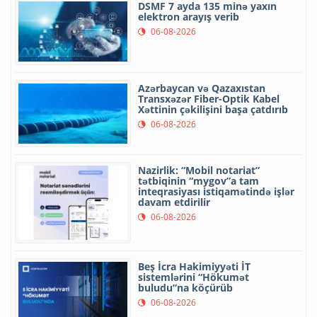
DSMF 7 ayda 135 minə yaxın
elektron arayış verib
06-08-2026
Azərbaycan və Qazaxıstan
Transxəzər Fiber-Optik Kabel
Xəttinin çəkilişini başa çatdırıb
06-08-2026
Nazirlik: “Mobil notariat”
tətbiqinin “mygov”a tam
inteqrasiyası istiqamətində işlər
davam etdirilir
06-08-2026
Beş İcra Hakimiyyəti İT
sistemlərini “Hökumət
buludu”na köçürüb
06-08-2026