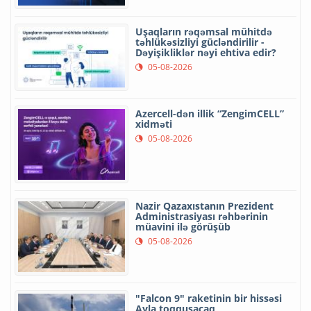
Uşaqların rəqəmsal mühitdə
təhlükəsizliyi gücləndirilir -
Dəyişikliklər nəyi ehtiva edir?
05-08-2026
Azercell-dən illik “ZengimCELL”
xidməti
05-08-2026
Nazir Qazaxıstanın Prezident
Administrasiyası rəhbərinin
müavini ilə görüşüb
05-08-2026
"Falcon 9" raketinin bir hissəsi
Ayla toqquşacaq