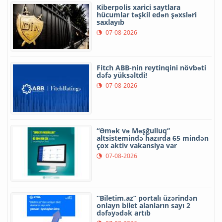
Kiberpolis xarici saytlara
hücumlar təşkil edən şəxsləri
saxlayıb
07-08-2026
Fitch ABB-nin reytinqini növbəti
dəfə yüksəltdi!
07-08-2026
“Əmək və Məşğulluq”
altsistemində hazırda 65 mindən
çox aktiv vakansiya var
07-08-2026
“Biletim.az” portalı üzərindən
onlayn bilet alanların sayı 2
dəfəyədək artıb