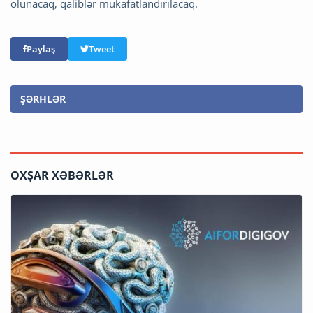
olunacaq, qaliblər mükafatlandırılacaq.
Paylaş
Tweet
ŞƏRHLƏR
OXŞAR XƏBƏRLƏR