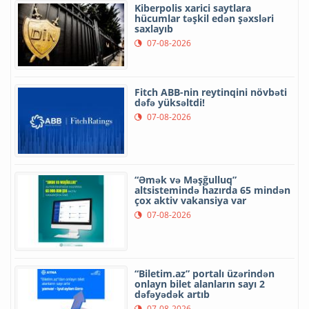
Kiberpolis xarici saytlara
hücumlar təşkil edən şəxsləri
saxlayıb
07-08-2026
Fitch ABB-nin reytinqini növbəti
dəfə yüksəltdi!
07-08-2026
“Əmək və Məşğulluq”
altsistemində hazırda 65 mindən
çox aktiv vakansiya var
07-08-2026
“Biletim.az” portalı üzərindən
onlayn bilet alanların sayı 2
dəfəyədək artıb
07-08-2026