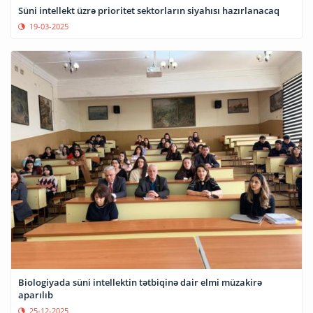
Süni intellekt üzrə prioritet sektorların siyahısı hazırlanacaq
19-03-2025
Biologiyada süni intellektin tətbiqinə dair elmi müzakirə
aparılıb
25-12-2025