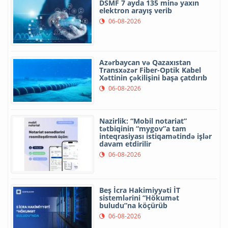
DSMF 7 ayda 135 minə yaxın
elektron arayış verib
06-08-2026
Azərbaycan və Qazaxıstan
Transxəzər Fiber-Optik Kabel
Xəttinin çəkilişini başa çatdırıb
06-08-2026
Nazirlik: “Mobil notariat”
tətbiqinin “mygov”a tam
inteqrasiyası istiqamətində işlər
davam etdirilir
06-08-2026
Beş İcra Hakimiyyəti İT
sistemlərini “Hökumət
buludu”na köçürüb
06-08-2026