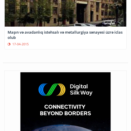
Maşın və avadanlıq istehsalı və metallurgiya sənayesi üzrə iclas
olub
17-04-2015