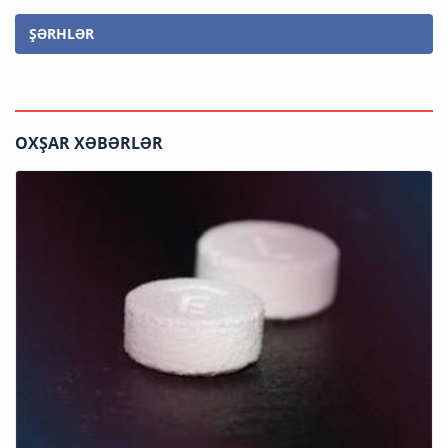
ŞƏRHLƏR
OXŞAR XƏBƏRLƏR