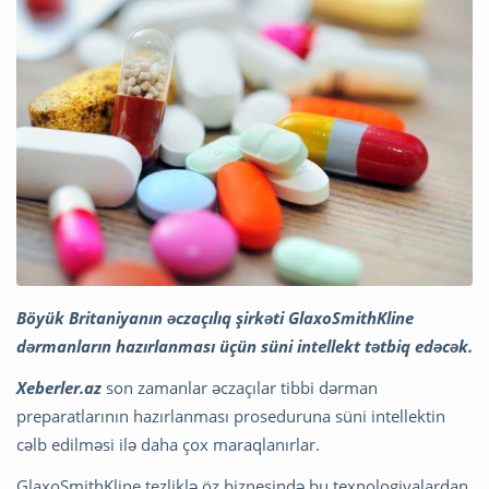
Böyük Britaniyanın əczaçılıq şirkəti GlaxoSmithKline
dərmanların hazırlanması üçün süni intellekt tətbiq edəcək.
Xeberler.az
son zamanlar əczaçılar tibbi dərman
preparatlarının hazırlanması proseduruna süni intellektin
cəlb edilməsi ilə daha çox maraqlanırlar.
GlaxoSmithKline tezliklə öz biznesində bu texnologiyalardan