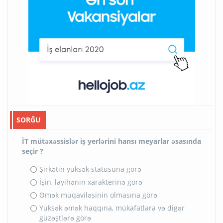
SORĞU
İT mütəxəssislər iş yerlərini hansı meyarlar əsasında
seçir ?
Şirkətin yüksək statusuna görə
İşin, layihənin xarakterinə görə
Əmək müqaviləsinin olmasına görə
Yüksək əmək haqqına, mükafatlara və digər
güzəştlərə görə