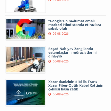
“Google”un məlumat emalı
mərkəzi Hindistanda etirazlara
səbəb olub
06-08-2026
Rəşad Nəbiyev Zəngilanda
vətəndaşların müraciətlərini
dinləyib
06-08-2026
Xəzər dənizinin dibi ilə Trans-
Xəzər Fiber-Optik Kabel Xəttinin
çəkilişi başa çatıb
06-08-2026