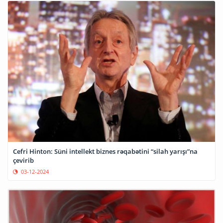
Cefri Hinton: Süni intellekt biznes rəqabətini “silah yarışı”na
çevirib
03-12-2024