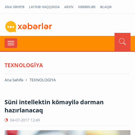
ANA SƏHİFƏ
LAYİHƏ HAQQINDA
ARXİV
XƏBƏRLƏR
ƏLAQƏ
TEXNOLOGİYA
Ana Səhifə
TEXNOLOGİYA
Süni intellektin köməyilə dərman
hazırlanacaq
04-07-2017
12:49