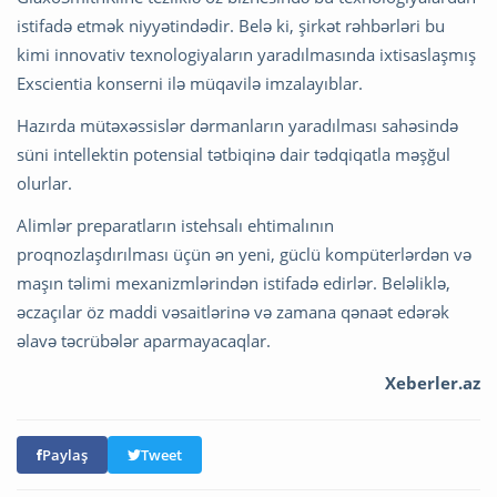
istifadə etmək niyyətindədir. Belə ki, şirkət rəhbərləri bu
kimi innovativ texnologiyaların yaradılmasında ixtisaslaşmış
Exscientia konserni ilə müqavilə imzalayıblar.
Hazırda mütəxəssislər dərmanların yaradılması sahəsində
süni intellektin potensial tətbiqinə dair tədqiqatla məşğul
olurlar.
Alimlər preparatların istehsalı ehtimalının
proqnozlaşdırılması üçün ən yeni, güclü kompüterlərdən və
maşın təlimi mexanizmlərindən istifadə edirlər. Beləliklə,
əczaçılar öz maddi vəsaitlərinə və zamana qənaət edərək
əlavə təcrübələr aparmayacaqlar.
Xeberler.az
Paylaş
Tweet