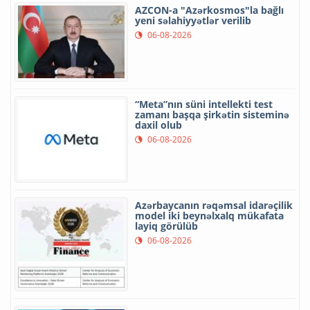
AZCON-a "Azərkosmos"la bağlı
yeni səlahiyyətlər verilib
06-08-2026
“Meta”nın süni intellekti test
zamanı başqa şirkətin sisteminə
daxil olub
06-08-2026
Azərbaycanın rəqəmsal idarəçilik
model iki beynəlxalq mükafata
layiq görülüb
06-08-2026