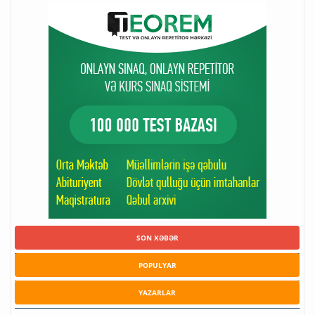
SON XƏBƏR
POPULYAR
YAZARLAR