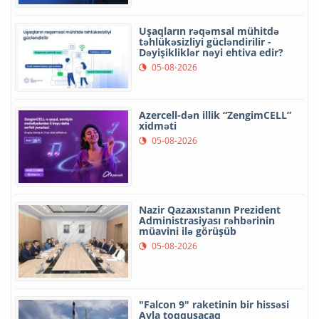
Uşaqların rəqəmsal mühitdə
təhlükəsizliyi gücləndirilir -
Dəyişikliklər nəyi ehtiva edir?
05-08-2026
Azercell-dən illik “ZengimCELL”
xidməti
05-08-2026
Nazir Qazaxıstanın Prezident
Administrasiyası rəhbərinin
müavini ilə görüşüb
05-08-2026
"Falcon 9" raketinin bir hissəsi
Ayla toqquşacaq