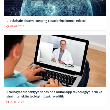
Blockchain sistemi xərçəng xəstələrinə kömək edəcək
09-07-2018
Azərbaycanın səhiyyə sahəsində mütərəqqi texnologiyaların və
süni intellektin tətbiqi müzakirə edilib
22-05-2023