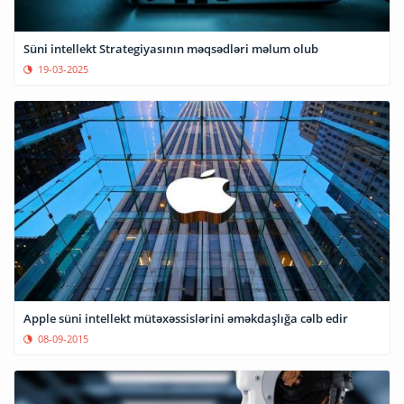
Süni intellekt Strategiyasının məqsədləri məlum olub
19-03-2025
Apple süni intellekt mütəxəssislərini əməkdaşlığa cəlb edir
08-09-2015