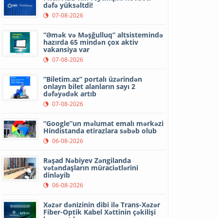
dəfə yüksəltdi!
07-08-2026
“Əmək və Məşğulluq” altsistemində
hazırda 65 mindən çox aktiv
vakansiya var
07-08-2026
“Biletim.az” portalı üzərindən
onlayn bilet alanların sayı 2
dəfəyədək artıb
07-08-2026
“Google”un məlumat emalı mərkəzi
Hindistanda etirazlara səbəb olub
06-08-2026
Rəşad Nəbiyev Zəngilanda
vətəndaşların müraciətlərini
dinləyib
06-08-2026
Xəzər dənizinin dibi ilə Trans-Xəzər
Fiber-Optik Kabel Xəttinin çəkilişi