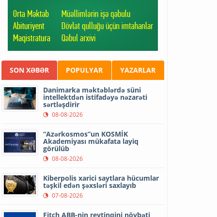
SON XƏBƏR
POPULYAR
YAZARLAR
Danimarka məktəblərdə süni
intellektdən istifadəyə nəzarəti
sərtləşdirir
08-08-2026
“Azərkosmos”un KOSMİK
Akademiyası mükafata layiq
görülüb
08-08-2026
Kiberpolis xarici saytlara hücumlar
təşkil edən şəxsləri saxlayıb
07-08-2026
Fitch ABB-nin reytinqini növbəti