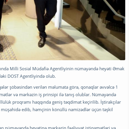
ında Milli Sosial Müdafiə Agentliyinin nümayəndə heyəti Əmək
ndəki DOST Agentliyində olub.
əlaqələr şöbəsindən verilən məlumata görə, qonaqlar əvvəlcə 1
mətlər və mərkəzin iş prinsipi ilə tanış olublar. Nümayəndə
lülük proqramı haqqında geniş təqdimat keçirilib. İştirakçılar
n müşahidə edib, həmçinin könüllü namizədlər üçün təşkil
lan nümayəndə heyətinə mərkəzin fəaliyyət istiqamətləri və