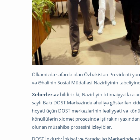
Ölkəmizdə səfərdə olan Özbəkistan Prezidenti yan
və Əhalinin Sosial Müdafiəsi Nazirliyinin tabeliyi
Xeberler.az
bildirir ki, Nazirliyin İctimaiyyətlə 
saylı Bakı DOST Mərkəzində əhaliyə göstərilən xid
heyəti üçün DOST mərkəzlərinin fəaliyyəti və könül
könüllülərin xidmət prosesində iştirakını yaxında
olunan müsahibə prosesini izləyiblər.
DOST İnklüziv İnkişaf və Yaradıcılıq Mərkəzində o