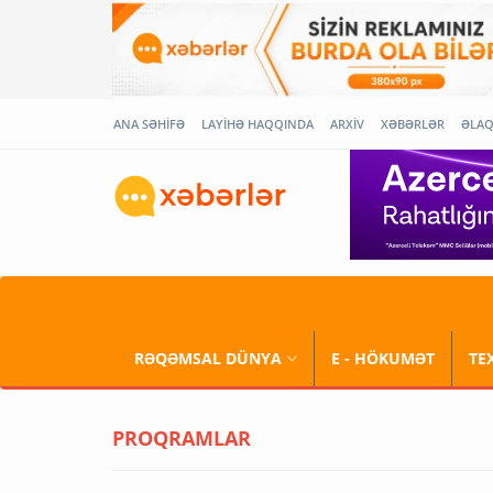
ANA SƏHİFƏ
LAYİHƏ HAQQINDA
ARXİV
XƏBƏRLƏR
ƏLA
RƏQƏMSAL DÜNYA
E - HÖKUMƏT
TE
PROQRAMLAR