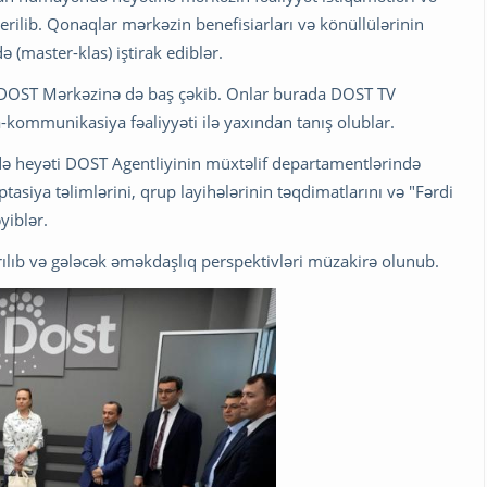
rilib. Qonaqlar mərkəzin benefisiarları və könüllülərinin
də (master-klas) iştirak ediblər.
ı DOST Mərkəzinə də baş çəkib. Onlar burada DOST TV
kommunikasiya fəaliyyəti ilə yaxından tanış olublar.
 heyəti DOST Agentliyinin müxtəlif departamentlərində
tasiya təlimlərini, qrup layihələrinin təqdimatlarını və "Fərdi
yiblər.
rılıb və gələcək əməkdaşlıq perspektivləri müzakirə olunub.