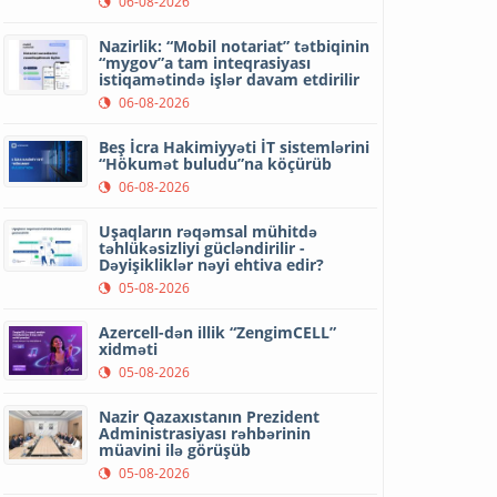
06-08-2026
Nazirlik: “Mobil notariat” tətbiqinin
“mygov”a tam inteqrasiyası
istiqamətində işlər davam etdirilir
06-08-2026
Beş İcra Hakimiyyəti İT sistemlərini
“Hökumət buludu”na köçürüb
06-08-2026
Uşaqların rəqəmsal mühitdə
təhlükəsizliyi gücləndirilir -
Dəyişikliklər nəyi ehtiva edir?
05-08-2026
Azercell-dən illik “ZengimCELL”
xidməti
05-08-2026
Nazir Qazaxıstanın Prezident
Administrasiyası rəhbərinin
müavini ilə görüşüb
05-08-2026