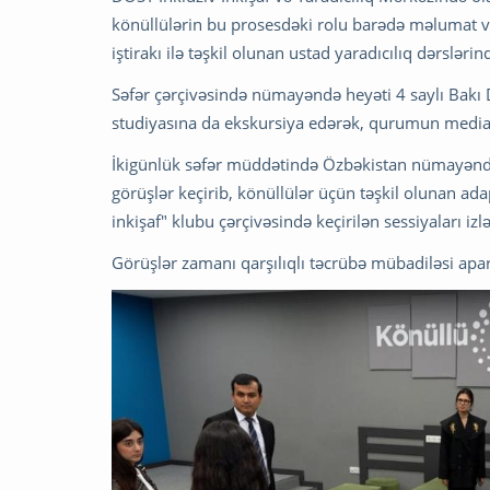
könüllülərin bu prosesdəki rolu barədə məlumat ve
iştirakı ilə təşkil olunan ustad yaradıcılıq dərslərin
Səfər çərçivəsində nümayəndə heyəti 4 saylı Bak
studiyasına da ekskursiya edərək, qurumun media-
İkigünlük səfər müddətində Özbəkistan nümayəndə
görüşlər keçirib, könüllülər üçün təşkil olunan adap
inkişaf" klubu çərçivəsində keçirilən sessiyaları izlə
Görüşlər zamanı qarşılıqlı təcrübə mübadiləsi apa