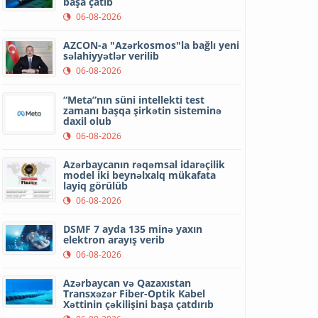
başa çatıb
06-08-2026
AZCON-a "Azərkosmos"la bağlı yeni
səlahiyyətlər verilib
06-08-2026
“Meta”nın süni intellekti test
zamanı başqa şirkətin sisteminə
daxil olub
06-08-2026
Azərbaycanın rəqəmsal idarəçilik
model iki beynəlxalq mükafata
layiq görülüb
06-08-2026
DSMF 7 ayda 135 minə yaxın
elektron arayış verib
06-08-2026
Azərbaycan və Qazaxıstan
Transxəzər Fiber-Optik Kabel
Xəttinin çəkilişini başa çatdırıb