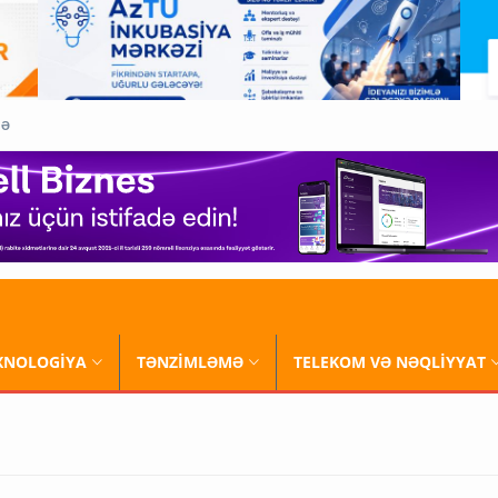
QƏ
XNOLOGİYA
TƏNZİMLƏMƏ
TELEKOM VƏ NƏQLİYYAT