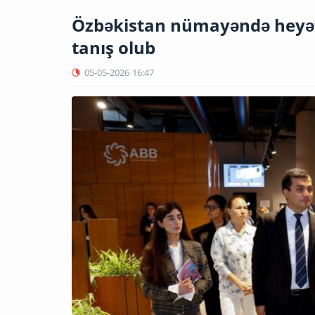
Özbəkistan nümayəndə heyəti 
tanış olub
05-05-2026
16:47