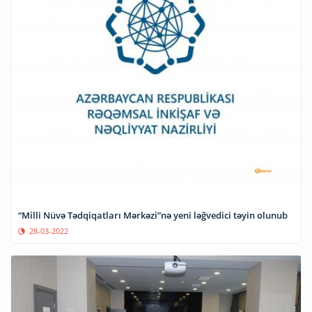
“Milli Nüvə Tədqiqatları Mərkəzi”nə yeni ləğvedici təyin olunub
28-03-2022