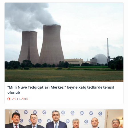
“Milli Nüvə Tədqiqatları Mərkəzi” beynəlxalq tədbirdə təmsil
olunub
23-11-2016