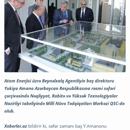
Atom Enerjisi üzrə Beynəlxalq Agentliyin baş direktoru
Yukiya Amano Azərbaycan Respublikasına rəsmi səfəri
çərçivəsində Nəqliyyat, Rabitə və Yüksək Texnologiyalar
Nazirliyi tabeliyində Milli Nüvə Tədqiqatları Mərkəzi QSC-də
olub.
Xeberler.az
bildirir ki, səfər zamanı baş Y.Amanonu