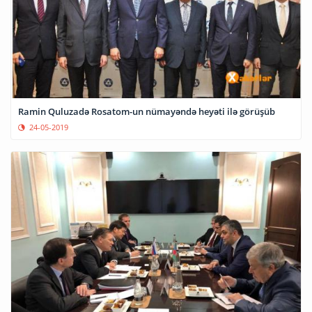
Ramin Quluzadə Rosatom-un nümayəndə heyəti ilə görüşüb
24-05-2019