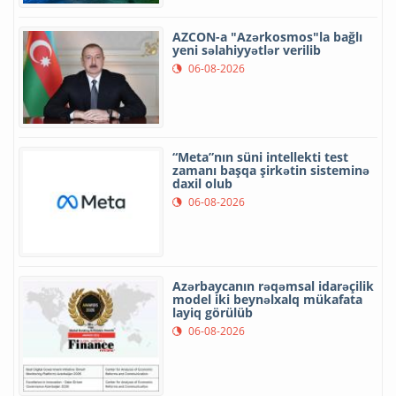
AZCON-a "Azərkosmos"la bağlı
yeni səlahiyyətlər verilib
06-08-2026
“Meta”nın süni intellekti test
zamanı başqa şirkətin sisteminə
daxil olub
06-08-2026
Azərbaycanın rəqəmsal idarəçilik
model iki beynəlxalq mükafata
layiq görülüb
06-08-2026