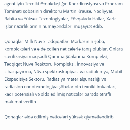
agentliyin Texniki Əməkdaşlığın Koordinasiyası və Proqram
Təminatı şöbəsinin direktoru Martin Krause, Nəqliyyat,
Rabitə və Yüksək Texnologiyalar, Fövqəladə Hallar, Xarici
İşlər nazirliklərinin nümayəndələri müşayiət edib.
Qonaqlar Milli Nüvə Tədqiqatları Mərkəzinin şöbə,
kompleksləri və əldə edilən nəticələrlə tanış olublar. Onlara
sterilizasiya məqsədli Qamma Şüalanma Kompleksi,
Tədqiqat Nüvə Reaktoru Kompleksi, İnnovasiya və
cihazqayırma, Nüvə spektroskopiyası və radiokimya, Mobil
Ekspedisiya Sektoru, Radiasiya materialşünaslığı və
radiasion nanotexnologiya şöbələrinin texniki imkanları,
kadr potensialı və əldə edilmiş nəticələr barədə ətraflı
məlumat verilib.
Qonaqlar əldə edilmiş nəticələri yüksək qiymətləndirib.