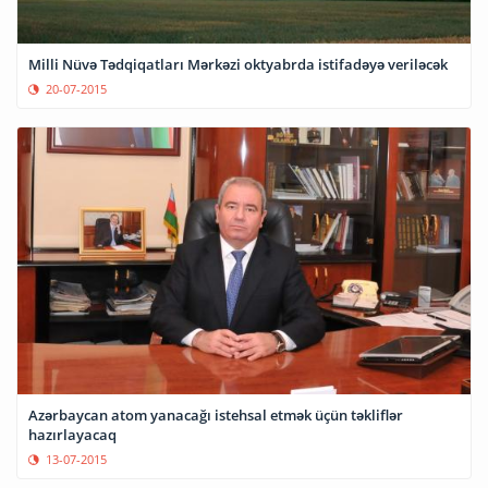
Milli Nüvə Tədqiqatları Mərkəzi oktyabrda istifadəyə veriləcək
20-07-2015
Azərbaycan atom yanacağı istehsal etmək üçün təkliflər
hazırlayacaq
13-07-2015