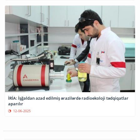
İRİA: İşğaldan azad edilmiş ərazilərdə radioekoloji tədqiqatlar
aparılır
12-06-2025