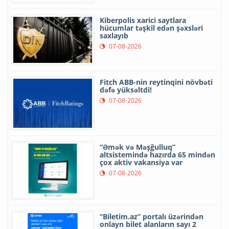
Kiberpolis xarici saytlara
hücumlar təşkil edən şəxsləri
saxlayıb
07-08-2026
Fitch ABB-nin reytinqini növbəti
dəfə yüksəltdi!
07-08-2026
“Əmək və Məşğulluq”
altsistemində hazırda 65 mindən
çox aktiv vakansiya var
07-08-2026
“Biletim.az” portalı üzərindən
onlayn bilet alanların sayı 2