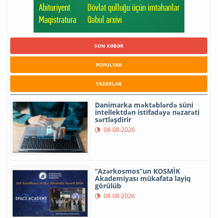
SON XƏBƏR
POPULYAR
YAZARLAR
Danimarka məktəblərdə süni
intellektdən istifadəyə nəzarəti
sərtləşdirir
08-08-2026
“Azərkosmos”un KOSMİK
Akademiyası mükafata layiq
görülüb
08-08-2026