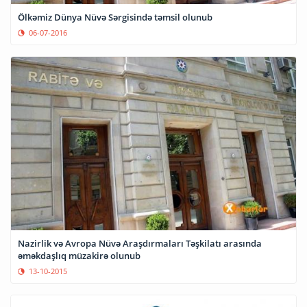
Ölkəmiz Dünya Nüvə Sərgisində təmsil olunub
06-07-2016
Nazirlik və Avropa Nüvə Araşdırmaları Təşkilatı arasında
əməkdaşlıq müzakirə olunub
13-10-2015