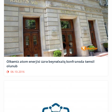
Ölkəmiz atom enerjisi üzrə beynəlxalq konfransda təmsil
olunub
06-10-2016