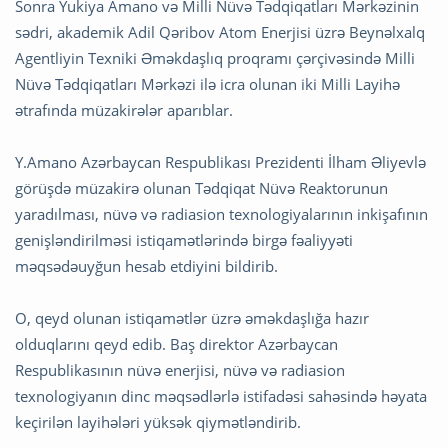
Sonra Yukiya Amano və Milli Nüvə Tədqiqatları Mərkəzinin
sədri, akademik Adil Qəribov Atom Enerjisi üzrə Beynəlxalq
Agentliyin Texniki Əməkdaşlıq proqramı çərçivəsində Milli
Nüvə Tədqiqatları Mərkəzi ilə icra olunan iki Milli Layihə
ətrafında müzakirələr aparıblar.
Y.Amano Azərbaycan Respublikası Prezidenti İlham Əliyevlə
görüşdə müzakirə olunan Tədqiqat Nüvə Reaktorunun
yaradılması, nüvə və radiasion texnologiyalarının inkişafının
genişləndirilməsi istiqamətlərində birgə fəaliyyəti
məqsədəuyğun hesab etdiyini bildirib.
O, qeyd olunan istiqamətlər üzrə əməkdaşlığa hazır
olduqlarını qeyd edib. Baş direktor Azərbaycan
Respublikasının nüvə enerjisi, nüvə və radiasion
texnologiyanın dinc məqsədlərlə istifadəsi sahəsində həyata
keçirilən layihələri yüksək qiymətləndirib.