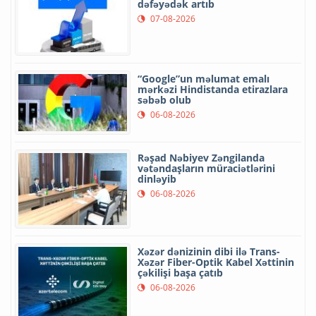
dəfəyədək artıb
07-08-2026
“Google”un məlumat emalı
mərkəzi Hindistanda etirazlara
səbəb olub
06-08-2026
Rəşad Nəbiyev Zəngilanda
vətəndaşların müraciətlərini
dinləyib
06-08-2026
Xəzər dənizinin dibi ilə Trans-
Xəzər Fiber-Optik Kabel Xəttinin
çəkilişi başa çatıb
06-08-2026