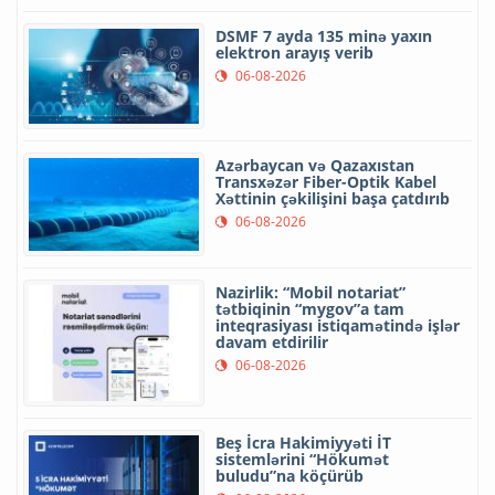
DSMF 7 ayda 135 minə yaxın
elektron arayış verib
06-08-2026
Azərbaycan və Qazaxıstan
Transxəzər Fiber-Optik Kabel
Xəttinin çəkilişini başa çatdırıb
06-08-2026
Nazirlik: “Mobil notariat”
tətbiqinin “mygov”a tam
inteqrasiyası istiqamətində işlər
davam etdirilir
06-08-2026
Beş İcra Hakimiyyəti İT
sistemlərini “Hökumət
buludu”na köçürüb