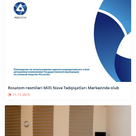
Rosatom rəsmiləri Milli Nüvə Tədqiqatları Mərkəzində olub
11-11-2015