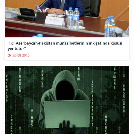
“İKT Azərbaycan-Pakistan münasibətlərinin inkişafında xüsusi
yer tutur”
25-08-2015