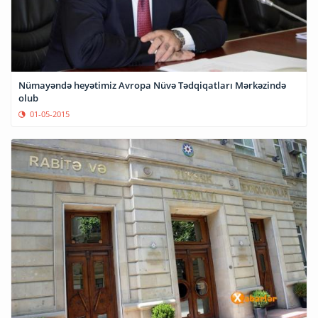
Nümayəndə heyətimiz Avropa Nüvə Tədqiqatları Mərkəzində
olub
01-05-2015