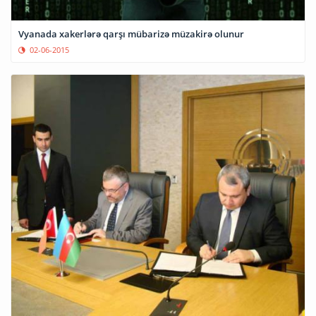
Vyanada xakerlərə qarşı mübarizə müzakirə olunur
02-06-2015