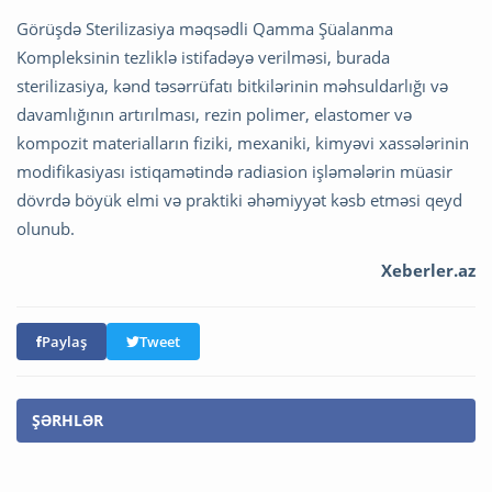
Görüşdə Sterilizasiya məqsədli Qamma Şüalanma
Kompleksinin tezliklə istifadəyə verilməsi, burada
sterilizasiya, kənd təsərrüfatı bitkilərinin məhsuldarlığı və
davamlığının artırılması, rezin polimer, elastomer və
kompozit materialların fiziki, mexaniki, kimyəvi xassələrinin
modifikasiyası istiqamətində radiasion işləmələrin müasir
dövrdə böyük elmi və praktiki əhəmiyyət kəsb etməsi qeyd
olunub.
Xeberler.az
Paylaş
Tweet
ŞƏRHLƏR