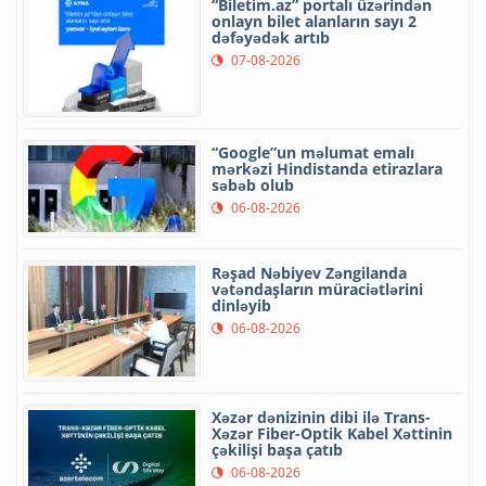
“Biletim.az” portalı üzərindən
onlayn bilet alanların sayı 2
dəfəyədək artıb
07-08-2026
“Google”un məlumat emalı
mərkəzi Hindistanda etirazlara
səbəb olub
06-08-2026
Rəşad Nəbiyev Zəngilanda
vətəndaşların müraciətlərini
dinləyib
06-08-2026
Xəzər dənizinin dibi ilə Trans-
Xəzər Fiber-Optik Kabel Xəttinin
çəkilişi başa çatıb
06-08-2026