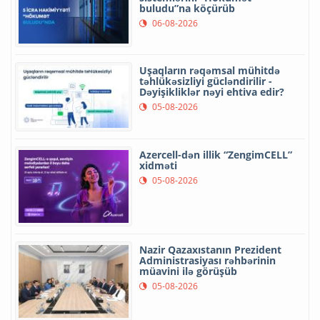
buludu”na köçürüb
06-08-2026
Uşaqların rəqəmsal mühitdə
təhlükəsizliyi gücləndirilir -
Dəyişikliklər nəyi ehtiva edir?
05-08-2026
Azercell-dən illik “ZengimCELL”
xidməti
05-08-2026
Nazir Qazaxıstanın Prezident
Administrasiyası rəhbərinin
müavini ilə görüşüb
05-08-2026