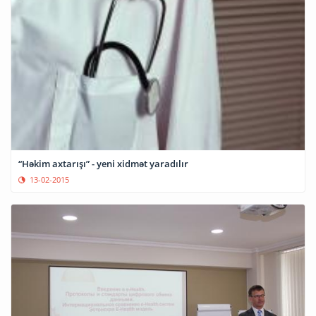
“Həkim axtarışı” - yeni xidmət yaradılır
13-02-2015