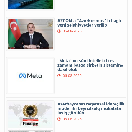
AZCON-a "Azərkosmos"la bağlı
yeni səlahiyyətlər verilib
06-08-2026
“Meta”nın süni intellekti test
zamanı başqa şirkətin sisteminə
daxil olub
06-08-2026
Azərbaycanın rəqəmsal idarəçilik
model iki beynəlxalq mükafata
layiq görülüb
06-08-2026