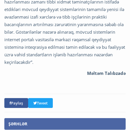
hazırlanması zamanı tibbi xidmət təminatçılarının istifadə
etdikləri mövcud qeydiyyat sistemlərinin tamamilə yenisi ilə
əvəzlənməsi izafi xərclərə və tibb işçilərinin praktiki
bacarıqlarının artırılması zərurətinin yaranmasına səbəb ola
bilər. Göstərilənlər nəzərə alınaraq, mövcud sistemlərin
internet portalı vasitəsilə mərkəzi rəqəmsal qeydiyyat
sisteminə inteqrasiya edilməsi təmin ediləcək və bu fəaliyyət
üzrə vahid standartların işlənib hazırlanması nəzərdən
keçiriləcəkdir”.
Məltəm Talıbzadə
Paylaş
Tweet
ŞƏRHLƏR