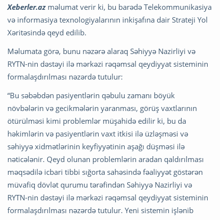
Xeberler.az
məlumat verir ki, bu barədə Telekommunikasiya
və informasiya texnologiyalarının inkişafına dair Strateji Yol
Xəritəsində qeyd edilib.
Məlumata görə, bunu nəzərə alaraq Səhiyyə Nazirliyi və
RYTN-nin dəstəyi ilə mərkəzi rəqəmsal qeydiyyat sisteminin
formalaşdırılması nəzərdə tutulur:
“Bu səbəbdən pasiyentlərin qəbulu zamanı böyük
növbələrin və gecikmələrin yaranması, görüş vaxtlarının
ötürülməsi kimi problemlər müşahidə edilir ki, bu da
həkimlərin və pasiyentlərin vaxt itkisi ilə üzləşməsi və
səhiyyə xidmətlərinin keyfiyyətinin aşağı düşməsi ilə
nəticələnir. Qeyd olunan problemlərin aradan qaldırılması
məqsədilə icbari tibbi sığorta sahəsində fəaliyyət göstərən
müvafiq dövlət qurumu tərəfindən Səhiyyə Nazirliyi və
RYTN-nin dəstəyi ilə mərkəzi rəqəmsal qeydiyyat sisteminin
formalaşdırılması nəzərdə tutulur. Yeni sistemin işlənib