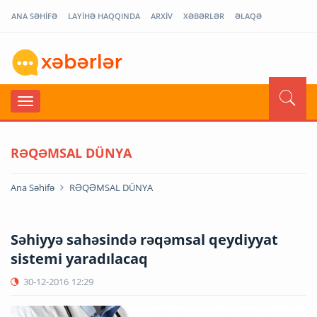
ANA SƏHİFƏ
LAYİHƏ HAQQINDA
ARXİV
XƏBƏRLƏR
ƏLAQƏ
RƏQƏMSAL DÜNYA
Ana Səhifə
RƏQƏMSAL DÜNYA
Səhiyyə sahəsində rəqəmsal qeydiyyat
sistemi yaradılacaq
30-12-2016
12:29