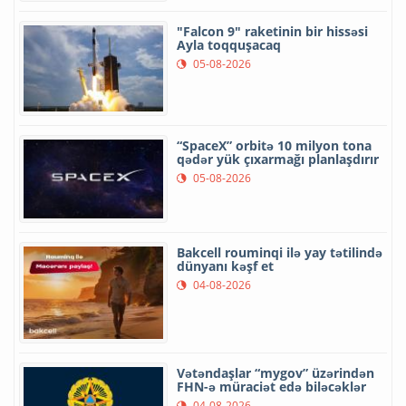
"Falcon 9" raketinin bir hissəsi
Ayla toqquşacaq
05-08-2026
“SpaceX” orbitə 10 milyon tona
qədər yük çıxarmağı planlaşdırır
05-08-2026
Bakcell rouminqi ilə yay tətilində
dünyanı kəşf et
04-08-2026
Vətəndaşlar “mygov” üzərindən
FHN-ə müraciət edə biləcəklər
04-08-2026