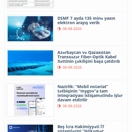
DSMF 7 ayda 135 minə yaxın
elektron arayış verib
06-08-2026
Azərbaycan və Qazaxıstan
Transxəzər Fiber-Optik Kabel
Xəttinin çəkilişini başa çatdırıb
06-08-2026
Nazirlik: “Mobil notariat”
tətbiqinin “mygov”a tam
inteqrasiyası istiqamətində işlər
davam etdirilir
06-08-2026
Beş İcra Hakimiyyəti İT
sistemlərini “Hökumət