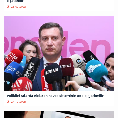
əlçatandır
25-02-2023
Poliklinikalarda elektron növbə sisteminin tətbiqi gözlənilir
27-10-2025