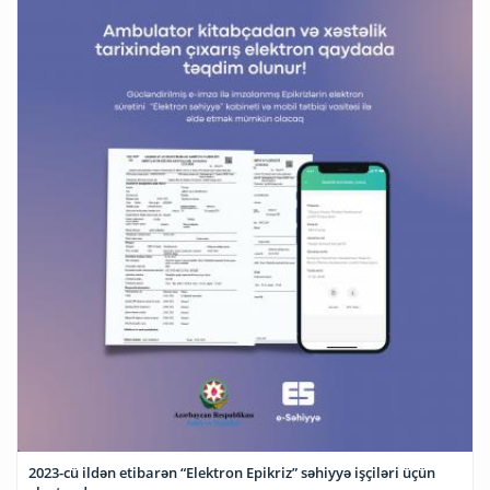
2023-cü ildən etibarən “Elektron Epikriz” səhiyyə işçiləri üçün