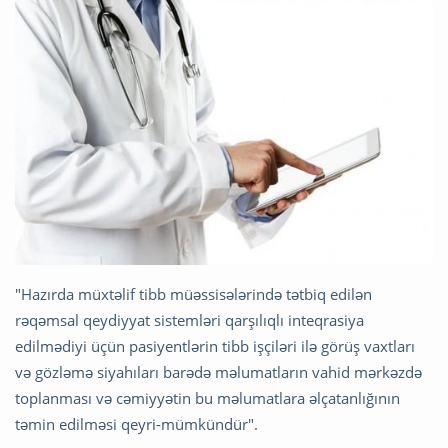
"Hazırda müxtəlif tibb müəssisələrində tətbiq edilən
rəqəmsal qeydiyyat sistemləri qarşılıqlı inteqrasiya
edilmədiyi üçün pasiyentlərin tibb işçiləri ilə görüş vaxtları
və gözləmə siyahıları barədə məlumatların vahid mərkəzdə
toplanması və cəmiyyətin bu məlumatlara əlçatanlığının
təmin edilməsi qeyri-mümkündür".