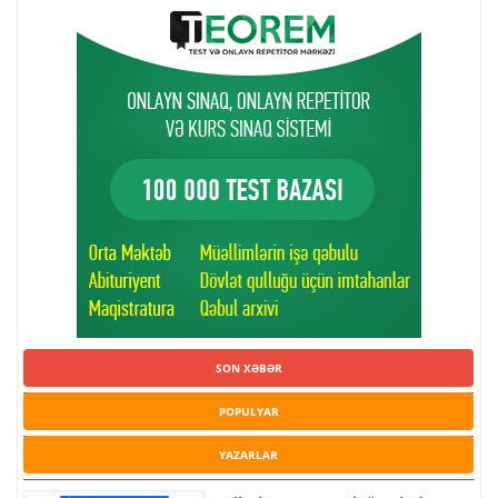
SON XƏBƏR
POPULYAR
YAZARLAR