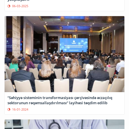
06-03-2025
“Səhiyyə sisteminin transformasiyası çərçivəsində əczaçılıq
sektorunun rəqəmsallaşdırılması” layihəsi təqdim edilib
16-01-2024