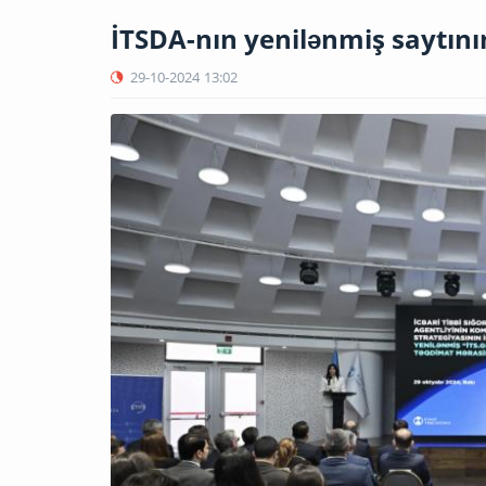
İTSDA-nın yenilənmiş saytını
29-10-2024
13:02