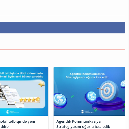
obil tətbiqində yeni
Agentlik Kommunikasiya
dılıb
Strategiyasını uğurla icra edib