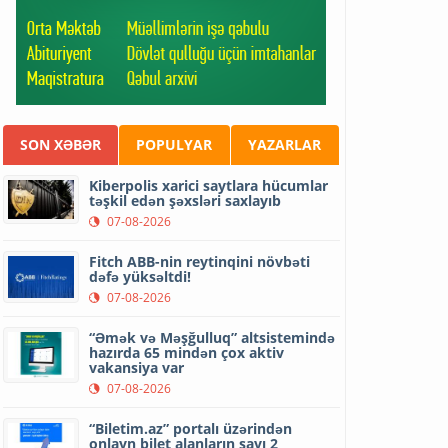
SON XƏBƏR
POPULYAR
YAZARLAR
Kiberpolis xarici saytlara hücumlar
təşkil edən şəxsləri saxlayıb
07-08-2026
Fitch ABB-nin reytinqini növbəti
dəfə yüksəltdi!
07-08-2026
“Əmək və Məşğulluq” altsistemində
hazırda 65 mindən çox aktiv
vakansiya var
07-08-2026
“Biletim.az” portalı üzərindən
onlayn bilet alanların sayı 2