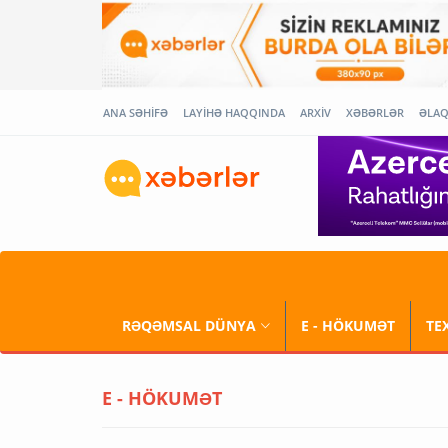
ANA SƏHİFƏ
LAYİHƏ HAQQINDA
ARXİV
XƏBƏRLƏR
ƏLA
RƏQƏMSAL DÜNYA
E - HÖKUMƏT
TE
E - HÖKUMƏT