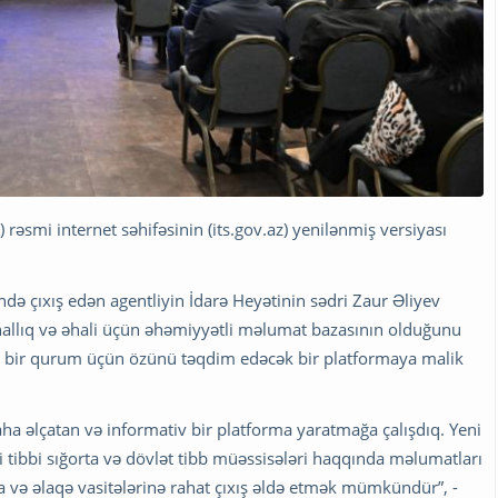
) rəsmi internet səhifəsinin (its.gov.az) yenilənmiş versiyası
ə çıxış edən agentliyin İdarə Heyətinin sədri Zaur Əliyev
allıq və əhali üçün əhəmiyyətli məlumat bazasının olduğunu
 hər bir qurum üçün özünü təqdim edəcək bir platformaya malik
ha əlçatan və informativ bir platforma yaratmağa çalışdıq. Yeni
di tibbi sığorta və dövlət tibb müəssisələri haqqında məlumatları
a və əlaqə vasitələrinə rahat çıxış əldə etmək mümkündür”, -