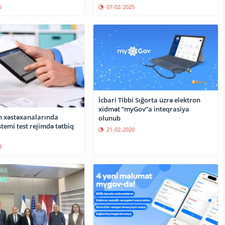
5
07-02-2025
İcbari Tibbi Sığorta üzrə elektron
xidmət “myGov”a inteqrasiya
 xəstəxanalarında
olunub
temi test rejimdə tətbiq
21-02-2020
3