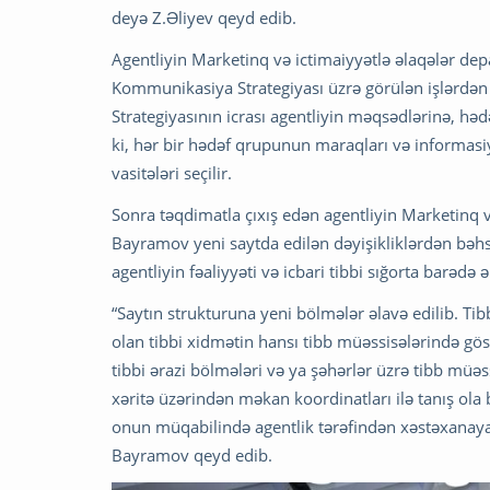
deyə Z.Əliyev qeyd edib.
Agentliyin Marketinq və ictimaiyyətlə əlaqələr 
Kommunikasiya Strategiyası üzrə görülən işlərdə
Strategiyasının icrası agentliyin məqsədlərinə, hədə
ki, hər bir hədəf qrupunun maraqları və informas
vasitələri seçilir.
Sonra təqdimatla çıxış edən agentliyin Marketinq 
Bayramov yeni saytda edilən dəyişikliklərdən bəhs 
agentliyin fəaliyyəti və icbari tibbi sığorta barəd
“Saytın strukturuna yeni bölmələr əlavə edilib. Tib
olan tibbi xidmətin hansı tibb müəssisələrində gös
tibbi ərazi bölmələri və ya şəhərlər üzrə tibb müəs
xəritə üzərindən məkan koordinatları ilə tanış ola b
onun müqabilində agentlik tərəfindən xəstəxanay
Bayramov qeyd edib.