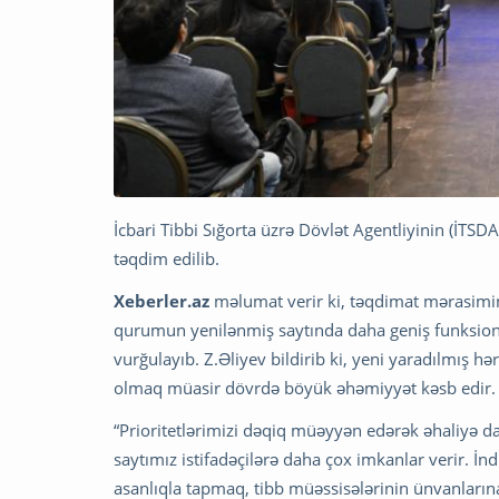
İcbari Tibbi Sığorta üzrə Dövlət Agentliyinin (İTSDA
təqdim edilib.
Xeberler.az
məlumat verir ki, təqdimat mərasimind
qurumun yenilənmiş saytında daha geniş funksion
vurğulayıb. Z.Əliyev bildirib ki, yeni yaradılmış
olmaq müasir dövrdə böyük əhəmiyyət kəsb edir.
“Prioritetlərimizi dəqiq müəyyən edərək əhaliyə da
saytımız istifadəçilərə daha çox imkanlar verir. İn
asanlıqla tapmaq, tibb müəssisələrinin ünvanların