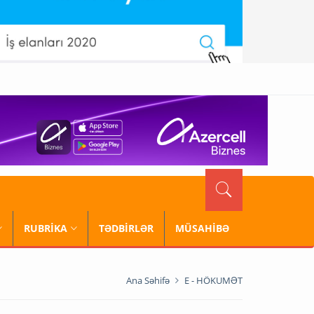
RUBRİKA
TƏDBİRLƏR
MÜSAHİBƏ
Ana Səhifə
E - HÖKUMƏT