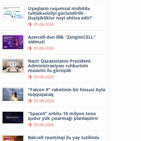
Uşaqların rəqəmsal mühitdə
təhlükəsizliyi gücləndirilir -
Dəyişikliklər nəyi ehtiva edir?
05-08-2026
Azercell-dən illik “ZengimCELL”
xidməti
05-08-2026
Nazir Qazaxıstanın Prezident
Administrasiyası rəhbərinin
müavini ilə görüşüb
05-08-2026
"Falcon 9" raketinin bir hissəsi Ayla
toqquşacaq
05-08-2026
“SpaceX” orbitə 10 milyon tona
qədər yük çıxarmağı planlaşdırır
05-08-2026
Bakcell rouminqi ilə yay tətilində