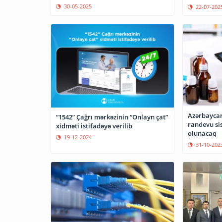
30-05-2025
22-07-202
Azərbaycan
“1542” Çağrı mərkəzinin “Onlayn çat”
randevu sis
xidməti istifadəyə verilib
olunacaq
19-12-2024
31-10-202