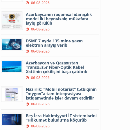
06-08-2026
Azərbaycanın rəqəmsal idarəçilik
model iki beynəlxalq mükafata
layiq görülüb
06-08-2026
DSMF 7 ayda 135 minə yaxın
elektron arayış verib
06-08-2026
Azərbaycan və Qazaxıstan
Transxəzər Fiber-Optik Kabel
Xəttinin çəkilişini başa çatdırıb
06-08-2026
Nazirlik: “Mobil notariat” tətbiqinin
“mygov”a tam inteqrasiyası
istiqamətində işlər davam etdirilir
06-08-2026
Beş İcra Hakimiyyəti İT sistemlərini
“Hökumət buludu”na köçürüb
06-08-2026