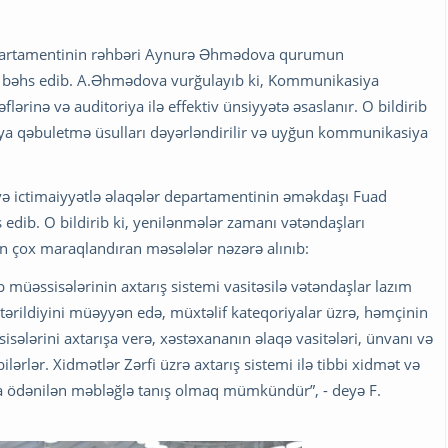
departamentinin rəhbəri Aynurə Əhmədova qurumun
n bəhs edib. A.Əhmədova vurğulayıb ki, Kommunikasiya
flərinə və auditoriya ilə effektiv ünsiyyətə əsaslanır. O bildirib
iya qəbuletmə üsulları dəyərləndirilir və uyğun kommunikasiya
və ictimaiyyətlə əlaqələr departamentinin əməkdaşı Fuad
edib. O bildirib ki, yenilənmələr zamanı vətəndaşları
ə ən çox maraqlandıran məsələlər nəzərə alınıb:
b müəssisələrinin axtarış sistemi vasitəsilə vətəndaşlar lazım
tərildiyini müəyyən edə, müxtəlif kateqoriyalar üzrə, həmçinin
sisələrini axtarışa verə, xəstəxananın əlaqə vasitələri, ünvanı və
ilərlər. Xidmətlər Zərfi üzrə axtarış sistemi ilə tibbi xidmət və
a ödənilən məbləğlə tanış olmaq mümkündür”, - deyə F.