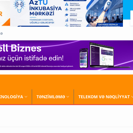
QƏ
XNOLOGİYA
TƏNZİMLƏMƏ
TELEKOM VƏ NƏQLİYYAT