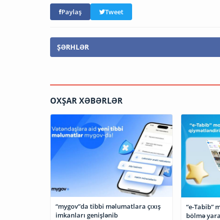
Paylaş
Tweet
ŞƏRHLƏR
OXŞAR XƏBƏRLƏR
“mygov”da tibbi məlumatlara çıxış
“e-Tabib” m
imkanları genişlənib
bölmə yara