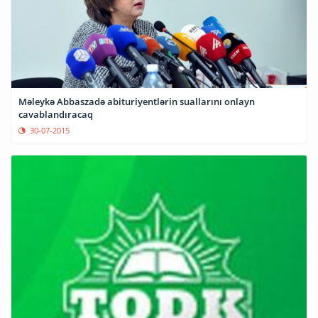
Məleykə Abbaszadə abituriyentlərin suallarını onlayn
cavablandıracaq
30-07-2015