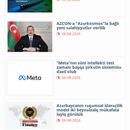
AZCON-a "Azərkosmos"la bağlı
yeni səlahiyyətlər verilib
06-08-2026
“Meta”nın süni intellekti test
zamanı başqa şirkətin sisteminə
daxil olub
06-08-2026
Azərbaycanın rəqəmsal idarəçilik
model iki beynəlxalq mükafata
layiq görülüb
06-08-2026