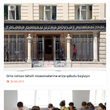
Orta ixtisas təhsili müəssisələrinə ərizə qəbulu başlayır
30-04-2015