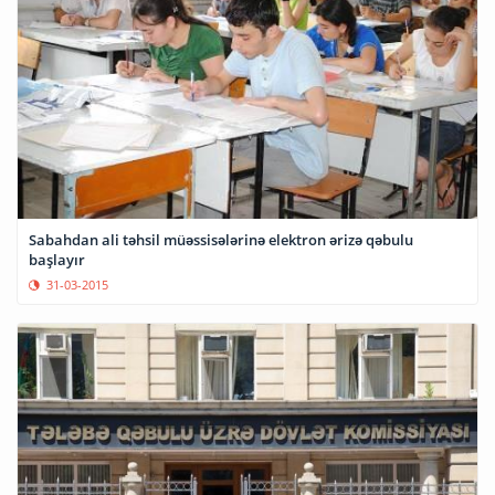
Sabahdan ali təhsil müəssisələrinə elektron ərizə qəbulu
başlayır
31-03-2015