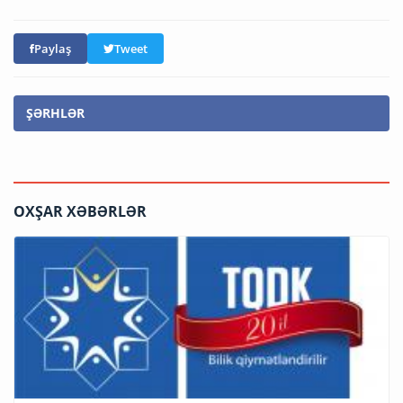
Paylaş
Tweet
ŞƏRHLƏR
OXŞAR XƏBƏRLƏR