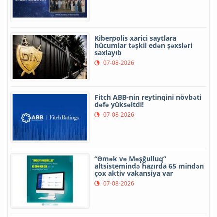
Kiberpolis xarici saytlara
hücumlar təşkil edən şəxsləri
saxlayıb
07-08-2026
Fitch ABB-nin reytinqini növbəti
dəfə yüksəltdi!
07-08-2026
“Əmək və Məşğulluq”
altsistemində hazırda 65 mindən
çox aktiv vakansiya var
07-08-2026