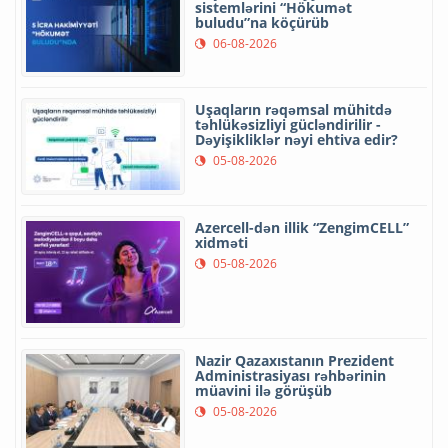
sistemlərini “Hökumət
buludu”na köçürüb
06-08-2026
Uşaqların rəqəmsal mühitdə
təhlükəsizliyi gücləndirilir -
Dəyişikliklər nəyi ehtiva edir?
05-08-2026
Azercell-dən illik “ZengimCELL”
xidməti
05-08-2026
Nazir Qazaxıstanın Prezident
Administrasiyası rəhbərinin
müavini ilə görüşüb
05-08-2026