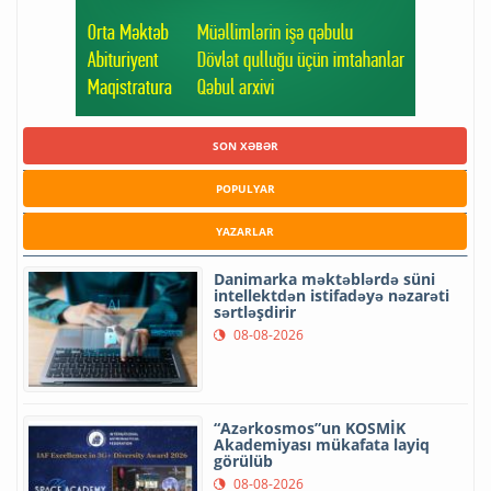
SON XƏBƏR
POPULYAR
YAZARLAR
Danimarka məktəblərdə süni
intellektdən istifadəyə nəzarəti
sərtləşdirir
08-08-2026
“Azərkosmos”un KOSMİK
Akademiyası mükafata layiq
görülüb
08-08-2026