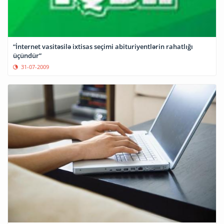
“İnternet vasitəsilə ixtisas seçimi abituriyentlərin rahatlığı
üçündür”
31-07-2009