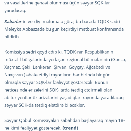
və vəsaitlərinə qənaət olunması üçün səyyar SQK-lar
yaradacaq.
Xəbərlər
-in verdiyi məlumata görə, bu barədə TQDK sədri
Məleykə Abbaszadə bu gün keçirdiyi mətbuat konfransında
bildirib.
Komissiya sədri qeyd edıb kı, TQDK-nın Respublikanın
müxtəlif bölgələrində yerləşən regional bölmələrinin (Gəncə,
Xaçmaz, Şəki, Lənkəran, Şirvan, Göyçay, Ağcabədi və
Naxçıvan ) əhatə etdiyi rayonların hər birində bir gün
olmaqla səyyar SQK-lar fəaliyyət göstərəcək. Bunun
nəticəsində ərizələrini SQK-larda təsdiq etdirməli olan
abituriyentlər öz ərizələrini yaşadıqları rayonda yaradılacaq
səyyar SQK-da təsdiq elətdirə biləcəklər.
Səyyar Qəbul Komissiyaları sabahdan başlayaraq mayın 18-
nə kimi fəaliyyət göstərəcək.
(trend)