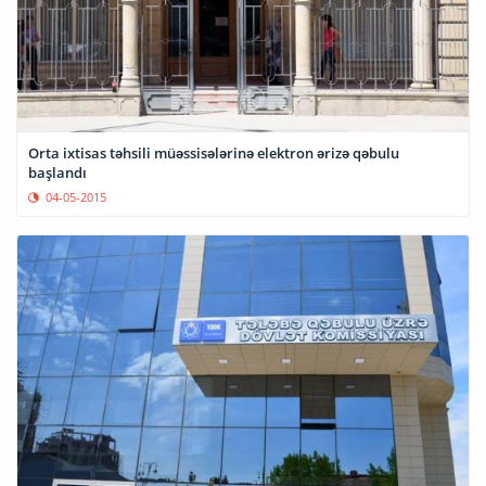
Orta ixtisas təhsili müəssisələrinə elektron ərizə qəbulu
başlandı
04-05-2015