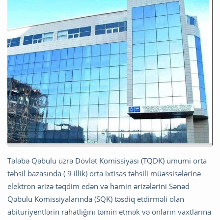
Tələbə Qəbulu üzrə Dövlət Komissiyası (TQDK) ümumi orta
təhsil bazasında ( 9 illik) orta ixtisas təhsili müəssisələrinə
elektron ərizə təqdim edən və həmin ərizələrini Sənəd
Qəbulu Komissiyalarında (SQK) təsdiq etdirməli olan
abituriyentlərin rahatlığını təmin etmək və onların vaxtlarına