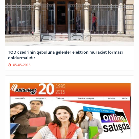
TQDK sədrinin qəbuluna gələnlər elektron müraciət forması
doldurmalıdır
05-05-2015