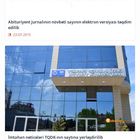
Abituriyent jurnalının növbəti sayının elektron versiyası təqdim
edilib
23-07-2015
İmtahan nəticələri TQDK-nın saytına yerləşdirilib