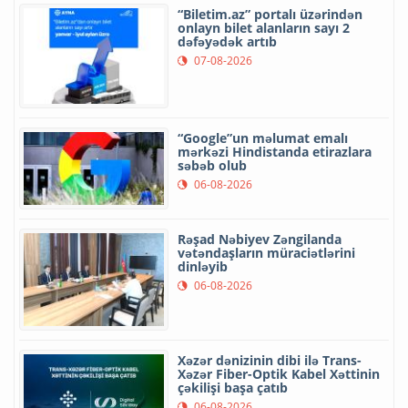
“Biletim.az” portalı üzərindən
onlayn bilet alanların sayı 2
dəfəyədək artıb
07-08-2026
“Google”un məlumat emalı
mərkəzi Hindistanda etirazlara
səbəb olub
06-08-2026
Rəşad Nəbiyev Zəngilanda
vətəndaşların müraciətlərini
dinləyib
06-08-2026
Xəzər dənizinin dibi ilə Trans-
Xəzər Fiber-Optik Kabel Xəttinin
çəkilişi başa çatıb
06-08-2026