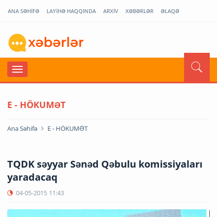
ANA SƏHİFƏ
LAYİHƏ HAQQINDA
ARXİV
XƏBƏRLƏR
ƏLAQƏ
E - HÖKUMƏT
Ana Səhifə
E - HÖKUMƏT
TQDK səyyar Sənəd Qəbulu komissiyaları
yaradacaq
04-05-2015
11:43