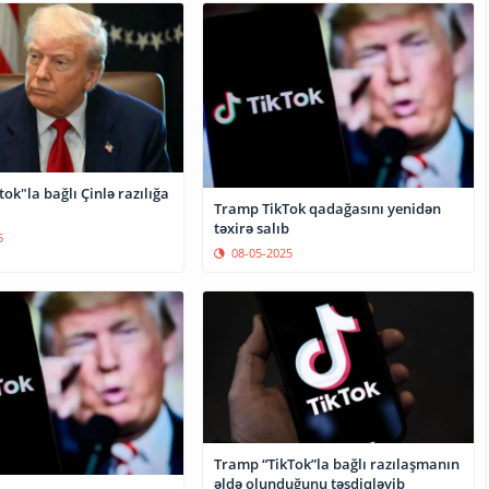
ok"la bağlı Çinlə razılığa
Tramp TikTok qadağasını yenidən
təxirə salıb
5
08-05-2025
Tramp “TikTok”la bağlı razılaşmanın
əldə olunduğunu təsdiqləyib