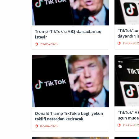
"TikTok”-un
Trump “TikTok”u ABŞ-da saxlamaq
dayandırıl
istəyir
19-06-202
29-05-2025
"TikTok" A
Donald Tramp TikTokla bağlı yekun
üçün müqav
təklifi nəzərdən keçirəcək
19-12-202
02-04-2025