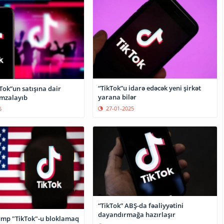
“TikTok”u idarə edəcək yeni şirkət
Tok”un satışına dair
yarana bilər
mzalayıb
27-01-2025
5
“TikTok” ABŞ-da fəaliyyətini
dayandırmağa hazırlaşır
mp "TikTok"-u bloklamaq