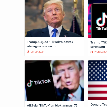
Tramp ABŞ-da “TikTok”a dəstək
Tramp “Tik
olacağına söz verib
sərəncam i
05-09-2024
26-09-202
Donald Tru
ABŞ-da “TikTok”un bloklanması 75