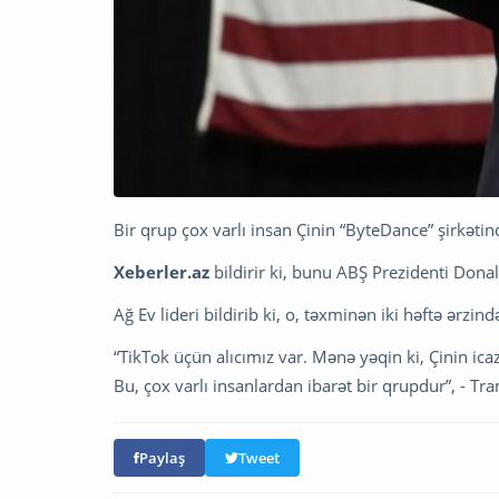
Bir qrup çox varlı insan Çinin “ByteDance” şirkəti
Xeberler.az
bildirir ki, bunu ABŞ Prezidenti Don
Ağ Ev lideri bildirib ki, o, təxminən iki həftə ərzin
“TikTok üçün alıcımız var. Mənə yəqin ki, Çinin ica
Bu, çox varlı insanlardan ibarət bir qrupdur”, - Tr
Paylaş
Tweet