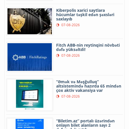
Kiberpolis xarici saytlara
hücumlar təşkil edən şəxsləri
saxlayıb
07-08-2026
Fitch ABB-nin reytinqini növbəti
dəfə yüksəltdi!
07-08-2026
“Əmək və Məşğulluq”
altsistemində hazırda 65 mindən
çox aktiv vakansiya var
07-08-2026
“Biletim.az” portalı üzərindən
onlayn bilet alanların sayı 2