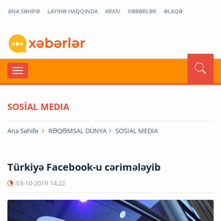
ANA SƏHİFƏ
LAYİHƏ HAQQINDA
ARXİV
XƏBƏRLƏR
ƏLAQƏ
SOSİAL MEDIA
Ana Səhifə
RƏQƏMSAL DÜNYA
SOSİAL MEDIA
Türkiyə Facebook-u cərimələyib
03-10-2019
14:22