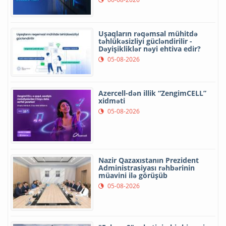
Uşaqların rəqəmsal mühitdə
təhlükəsizliyi gücləndirilir -
Dəyişikliklər nəyi ehtiva edir?
05-08-2026
Azercell-dən illik “ZengimCELL”
xidməti
05-08-2026
Nazir Qazaxıstanın Prezident
Administrasiyası rəhbərinin
müavini ilə görüşüb
05-08-2026