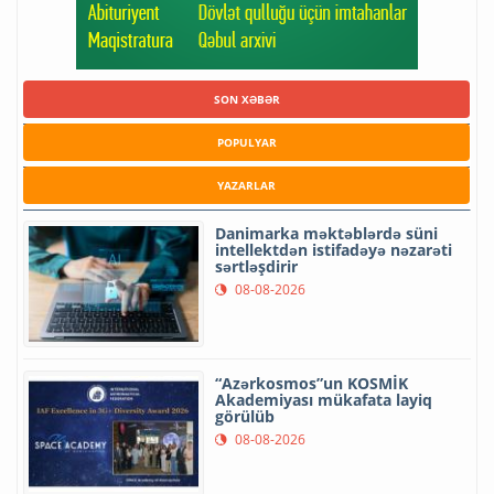
SON XƏBƏR
POPULYAR
YAZARLAR
Danimarka məktəblərdə süni
intellektdən istifadəyə nəzarəti
sərtləşdirir
08-08-2026
“Azərkosmos”un KOSMİK
Akademiyası mükafata layiq
görülüb
08-08-2026