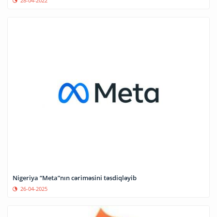
28-04-2022
Nigeriya “Meta”nın cəriməsini təsdiqləyib
26-04-2025