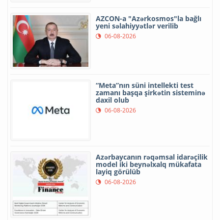
AZCON-a "Azərkosmos"la bağlı
yeni səlahiyyətlər verilib
06-08-2026
“Meta”nın süni intellekti test
zamanı başqa şirkətin sisteminə
daxil olub
06-08-2026
Azərbaycanın rəqəmsal idarəçilik
model iki beynəlxalq mükafata
layiq görülüb
06-08-2026