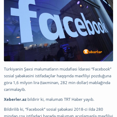
Türkiyənin Şəxsi məlumatların müdafiəsi İdarəsi “Facebook”
sosial şəbəkəsini istifadəçilər haqqında məxfiliyi pozduğuna
görə 1,6 milyon lirə (təxminən, 282 min dollar) məbləğində
cərimələyib.
Xeberler.az
bildirir ki, məlumatı TRT Haber yayıb.
Bildirilib ki, “Facebook” sosial şəbəkəsi 2018-ci ildə 280
mindən çox istifadəçi barədə məlumatı açıqlamaqla məxfiliyi