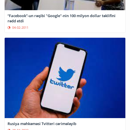
“Facebook”-un rəqibi "Google"-nin 100 milyon dollar təklifini
rədd etdi
04-02-2011
Rusiya məhkəməsi Tvitteri cərimələyib