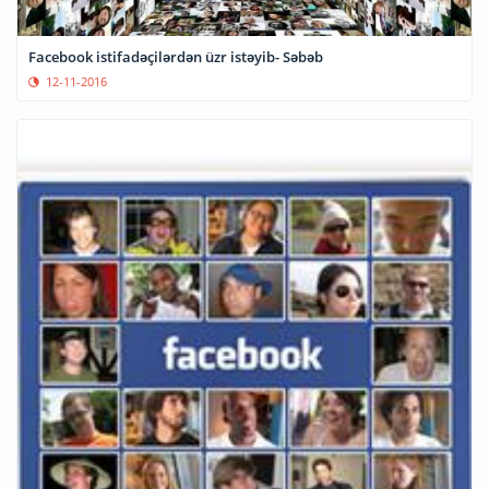
Facebook istifadəçilərdən üzr istəyib- Səbəb
12-11-2016