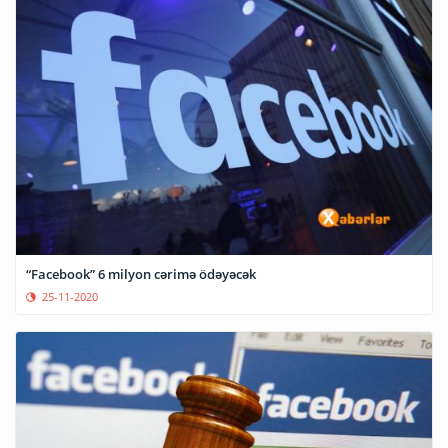
“Facebook” 6 milyon cərimə ödəyəcək
25-11-2020