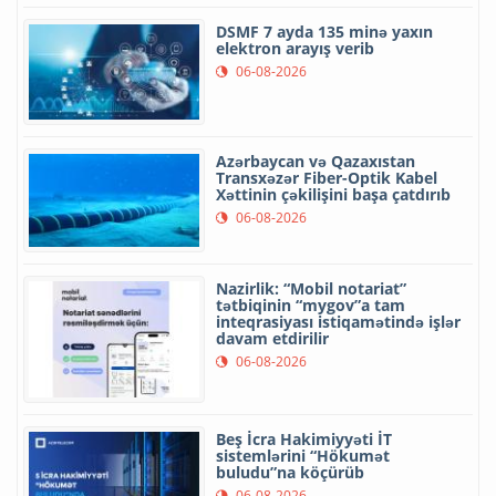
DSMF 7 ayda 135 minə yaxın
elektron arayış verib
06-08-2026
Azərbaycan və Qazaxıstan
Transxəzər Fiber-Optik Kabel
Xəttinin çəkilişini başa çatdırıb
06-08-2026
Nazirlik: “Mobil notariat”
tətbiqinin “mygov”a tam
inteqrasiyası istiqamətində işlər
davam etdirilir
06-08-2026
Beş İcra Hakimiyyəti İT
sistemlərini “Hökumət
buludu”na köçürüb
06-08-2026