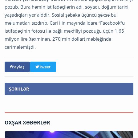
pozub. Bura həmin istifadəçilərin adı, soyadı, doğum tarixi,
yaşadıqları yer aiddir. Sosial şəbəkə üçüncü şəxsə bu
məlumatları sızdırıb. Cari ilin mayında idarə “Facebook”u
istifadəçinin fotosu ilə bağlı məxfiliyi pozduğu üçün 1,65
milyon lirə (təxminən, 270 min dollar) məbləğində
cərimələmişdi.
Paylaş
Tweet
ŞƏRHLƏR
OXŞAR XƏBƏRLƏR