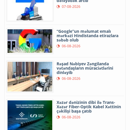
dəfəyədək artıb
07-08-2026
“Google”un məlumat emalı
mərkəzi Hindistanda etirazlara
səbəb olub
06-08-2026
Rəşad Nəbiyev Zəngilanda
vətəndaşların müraciətlərini
dinləyib
06-08-2026
Xəzər dənizinin dibi ilə Trans-
Xəzər Fiber-Optik Kabel Xəttinin
çəkilişi başa çatıb
06-08-2026