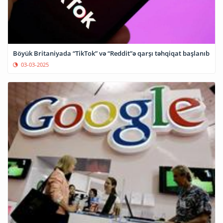
Böyük Britaniyada “TikTok” və “Reddit”ə qarşı təhqiqat başlanıb
03-03-2025