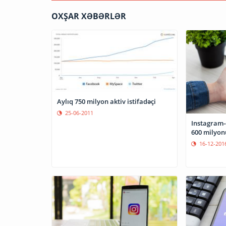
OXŞAR XƏBƏRLƏR
Aylıq 750 milyon aktiv istifadəçi
25-06-2011
Instagram-d
600 milyon
16-12-201