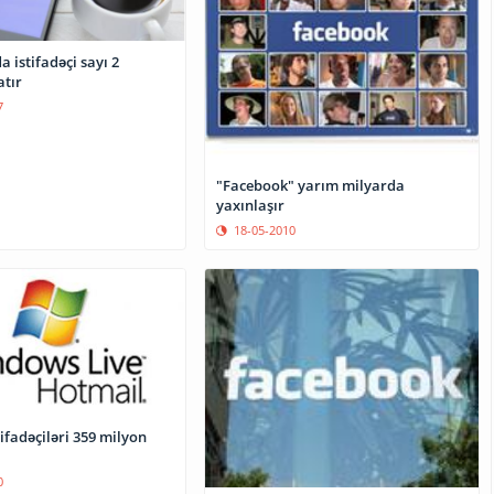
 istifadəçi sayı 2
atır
7
"Facebook" yarım milyarda
yaxınlaşır
18-05-2010
ifadəçiləri 359 milyon
0