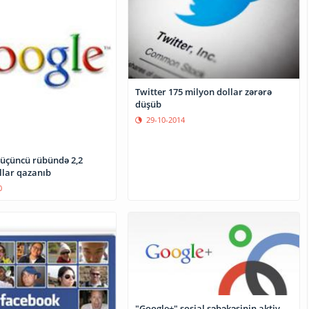
Twitter 175 milyon dollar zərərə
düşüb
29-10-2014
 üçüncü rübündə 2,2
llar qazanıb
0
"Google+" sosial şəbəkəsinin aktiv