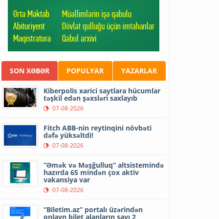
SON XƏBƏR
POPULYAR
YAZARLAR
Kiberpolis xarici saytlara hücumlar
təşkil edən şəxsləri saxlayıb
07-08-2026
Fitch ABB-nin reytinqini növbəti
dəfə yüksəltdi!
07-08-2026
“Əmək və Məşğulluq” altsistemində
hazırda 65 mindən çox aktiv
vakansiya var
07-08-2026
“Biletim.az” portalı üzərindən
onlayn bilet alanların sayı 2