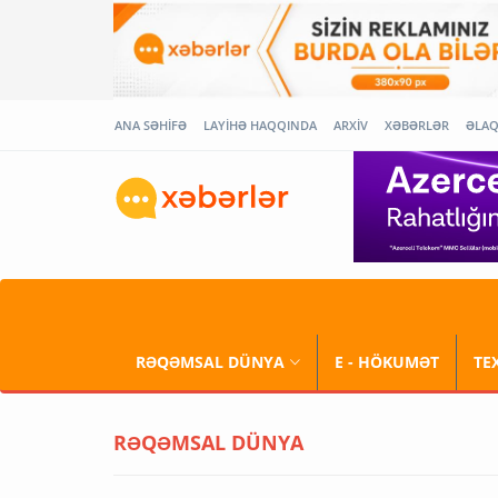
ANA SƏHİFƏ
LAYİHƏ HAQQINDA
ARXİV
XƏBƏRLƏR
ƏLA
RƏQƏMSAL DÜNYA
E - HÖKUMƏT
TE
RƏQƏMSAL DÜNYA