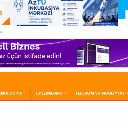
QƏ
XNOLOGİYA
TƏNZİMLƏMƏ
TELEKOM VƏ NƏQLİYYAT