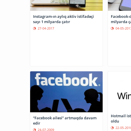
Instagram-ın aylıq aktiv istifadəçi
Facebook-da
sayı 1 milyarda çatır
milyarda ç
27-04-2017
04-05-201
Hotmail ist
“Facebook ailəsi” artmaqda davam
oldu
edir
22-05-201
24-07-2009