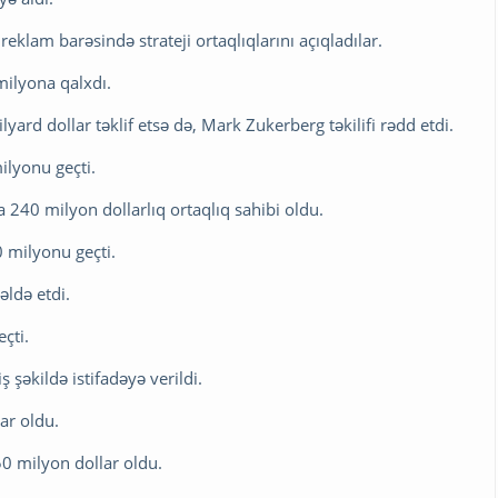
eklam barəsində strateji ortaqlıqlarını açıqladılar.
 milyona qalxdı.
ard dollar təklif etsə də, Mark Zukerberg təkilifi rədd etdi.
milyonu geçti.
 240 milyon dollarlıq ortaqlıq sahibi oldu.
0 milyonu geçti.
əldə etdi.
çti.
şəkildə istifadəyə verildi.
ar oldu.
50 milyon dollar oldu.