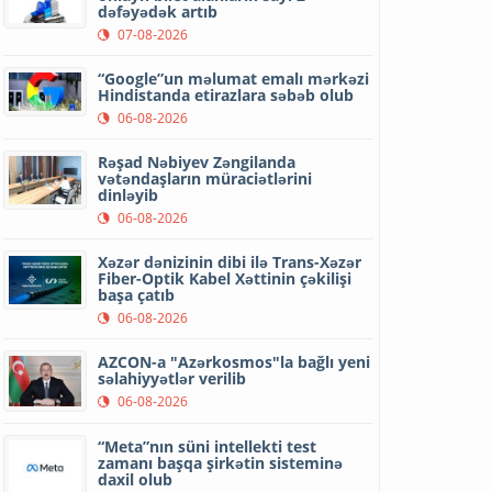
dəfəyədək artıb
07-08-2026
“Google”un məlumat emalı mərkəzi
Hindistanda etirazlara səbəb olub
06-08-2026
Rəşad Nəbiyev Zəngilanda
vətəndaşların müraciətlərini
dinləyib
06-08-2026
Xəzər dənizinin dibi ilə Trans-Xəzər
Fiber-Optik Kabel Xəttinin çəkilişi
başa çatıb
06-08-2026
AZCON-a "Azərkosmos"la bağlı yeni
səlahiyyətlər verilib
06-08-2026
“Meta”nın süni intellekti test
zamanı başqa şirkətin sisteminə
daxil olub