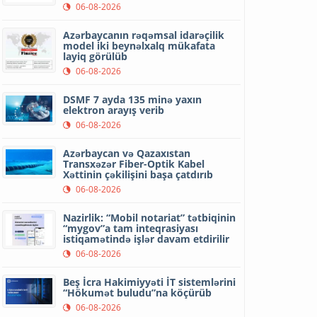
06-08-2026
Azərbaycanın rəqəmsal idarəçilik
model iki beynəlxalq mükafata
layiq görülüb
06-08-2026
DSMF 7 ayda 135 minə yaxın
elektron arayış verib
06-08-2026
Azərbaycan və Qazaxıstan
Transxəzər Fiber-Optik Kabel
Xəttinin çəkilişini başa çatdırıb
06-08-2026
Nazirlik: “Mobil notariat” tətbiqinin
“mygov”a tam inteqrasiyası
istiqamətində işlər davam etdirilir
06-08-2026
Beş İcra Hakimiyyəti İT sistemlərini
“Hökumət buludu”na köçürüb
06-08-2026