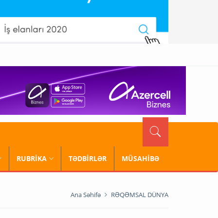
RUBRİKA
TƏDBİRLƏR
MÜSAHİBƏ
Ana Səhifə
RƏQƏMSAL DÜNYA