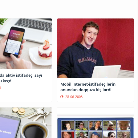
a aktiv istifadəçi sayı
u keçdi
Mobil İnternet-istifadəçilərin
6
onundan doqquzu kişilərdi
28-06-2008