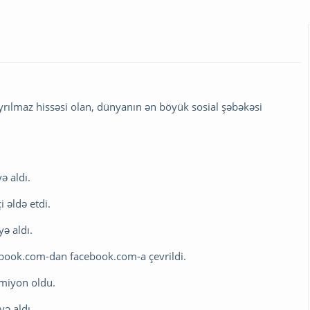
yrılmaz hissəsi olan, dünyanın ən böyük sosial şəbəkəsi
ə aldı.
i əldə etdi.
ə aldı.
cebook.com-dan facebook.com-a çevrildi.
5 miyon oldu.
yə aldı.