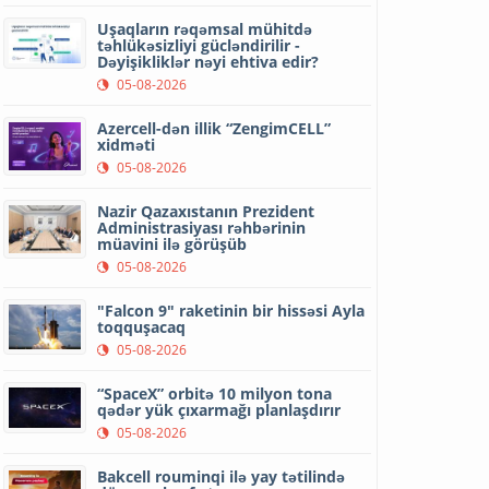
Uşaqların rəqəmsal mühitdə
təhlükəsizliyi gücləndirilir -
Dəyişikliklər nəyi ehtiva edir?
05-08-2026
Azercell-dən illik “ZengimCELL”
xidməti
05-08-2026
Nazir Qazaxıstanın Prezident
Administrasiyası rəhbərinin
müavini ilə görüşüb
05-08-2026
"Falcon 9" raketinin bir hissəsi Ayla
toqquşacaq
05-08-2026
“SpaceX” orbitə 10 milyon tona
qədər yük çıxarmağı planlaşdırır
05-08-2026
Bakcell rouminqi ilə yay tətilində