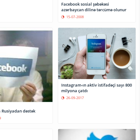
Facebook sosial şəbəkəsi
azərbaycan dilinə tərcümə olunur
15-07-2008
Instagram-ın aktiv istifadəçi sayı 800
milyona çatdı
26-09-2017
 Rusiyadan dəstək
9