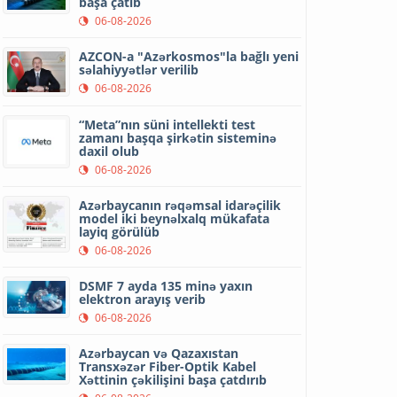
başa çatıb
06-08-2026
AZCON-a "Azərkosmos"la bağlı yeni
səlahiyyətlər verilib
06-08-2026
“Meta”nın süni intellekti test
zamanı başqa şirkətin sisteminə
daxil olub
06-08-2026
Azərbaycanın rəqəmsal idarəçilik
model iki beynəlxalq mükafata
layiq görülüb
06-08-2026
DSMF 7 ayda 135 minə yaxın
elektron arayış verib
06-08-2026
Azərbaycan və Qazaxıstan
Transxəzər Fiber-Optik Kabel
Xəttinin çəkilişini başa çatdırıb