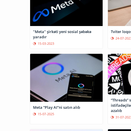
"Meta" şirkəti yeni sosial şəbəkə
Tviter loqo
yaradır
24-07-202
15-03-2023
“Threads” s
istifadəçil
Meta “Play AI”ni satın alıb
azalıb
15-07-2025
31-07-202