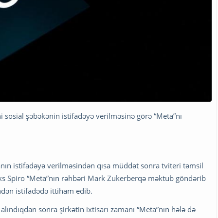
i sosial şəbəkənin istifadəyə verilməsinə görə “Meta”nı
ın istifadəyə verilməsindən qısa müddət sonra tviteri təmsil
ks Spiro “Meta”nın rəhbəri Mark Zukerberqə məktub göndərib
ndən istifadədə ittiham edib.
n alındıqdan sonra şirkətin ixtisarı zamanı “Meta”nın hələ də