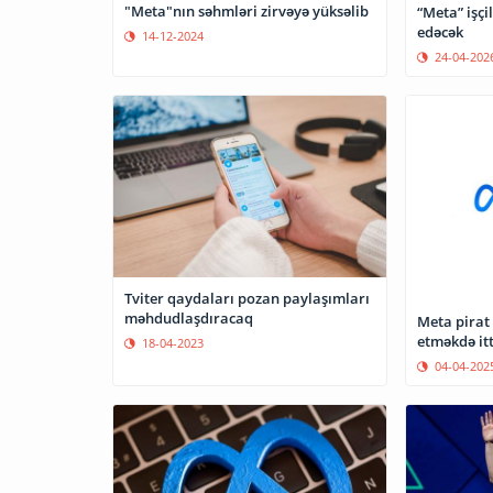
"Meta"nın səhmləri zirvəyə yüksəlib
“Meta” işçil
edəcək
14-12-2024
24-04-202
Tviter qaydaları pozan paylaşımları
məhdudlaşdıracaq
Meta pirat 
etməkdə it
18-04-2023
04-04-202