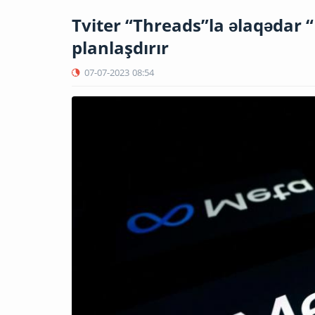
Tviter “Threads”la əlaqəda
planlaşdırır
07-07-2023
08:54