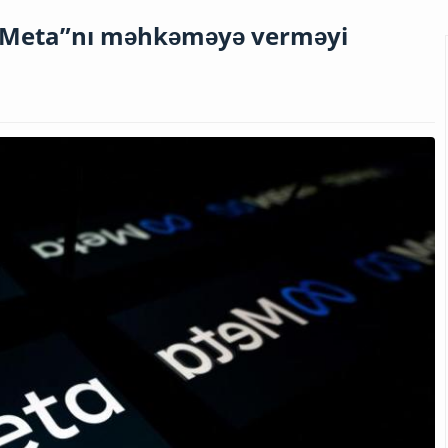
r “Meta”nı məhkəməyə verməyi