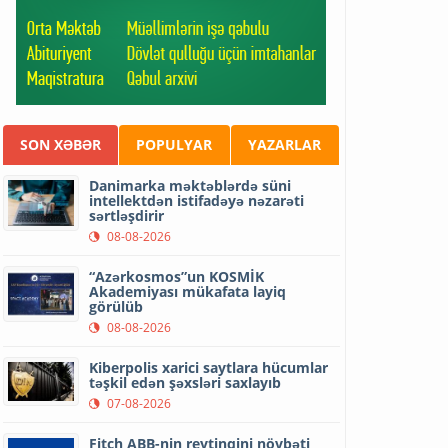
SON XƏBƏR
POPULYAR
YAZARLAR
Danimarka məktəblərdə süni
intellektdən istifadəyə nəzarəti
sərtləşdirir
08-08-2026
“Azərkosmos”un KOSMİK
Akademiyası mükafata layiq
görülüb
08-08-2026
Kiberpolis xarici saytlara hücumlar
təşkil edən şəxsləri saxlayıb
07-08-2026
Fitch ABB-nin reytinqini növbəti