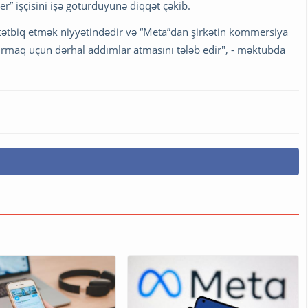
ter” işçisini işə götürdüyünə diqqət çəkib.
ə tətbiq etmək niyyətindədir və “Meta”dan şirkətin kommersiya
ırmaq üçün dərhal addımlar atmasını tələb edir", - məktubda