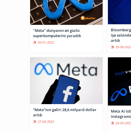
Bloomberg:
"Meta” dünyanın ən güclü
işə salanda
superkompüterini yaradıb
artıb
26-01-2022
29-09-202
“Meta”nın gəliri 28,6 milyard dollar
Meta AI ist
artıb
instagramd
27-04-2023
24-03-202