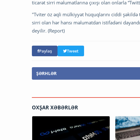
ticarət sirri məlumatlarına çıxışı olan onlarla “Twit
"Tviter öz əqli mülkiyyət hüquqlarını ciddi şəkild
sirri olan hər hansı məlumatdan istifadəni dayand
deyilir. (Report)
Paylaş
Tweet
ŞƏRHLƏR
OXŞAR XƏBƏRLƏR