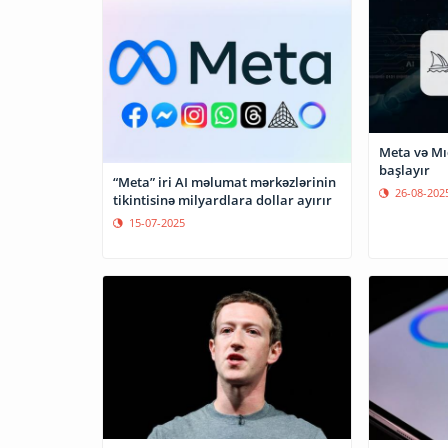
Meta və Mı
başlayır
“Meta” iri AI məlumat mərkəzlərinin
26-08-202
tikintisinə milyardlara dollar ayırır
15-07-2025