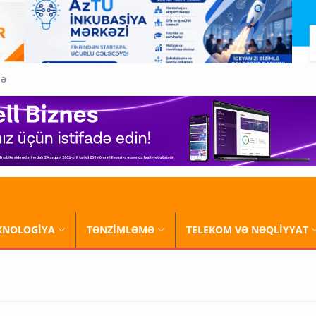
QƏ
XNOLOGİYA
TƏNZİMLƏMƏ
TELEKOM VƏ NƏQLİYYAT