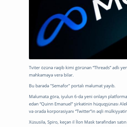
Tviter özünə rəqib kimi görünən “Threads” adlı yen
məhkəməyə verə bilər.
Bu barədə "Semafor" portalı məlumat yayıb.
Məlumata görə, iyulun 6-da yeni onlayn platforman
edən “Quinn Emanuel” şirkətinin hüquqşünası Ale
və orada korporasiyanı “Twitter”in əqli mülkiyyəti
Xüsusilə, Spiro, keçən il İlon Mask tərəfindən satı