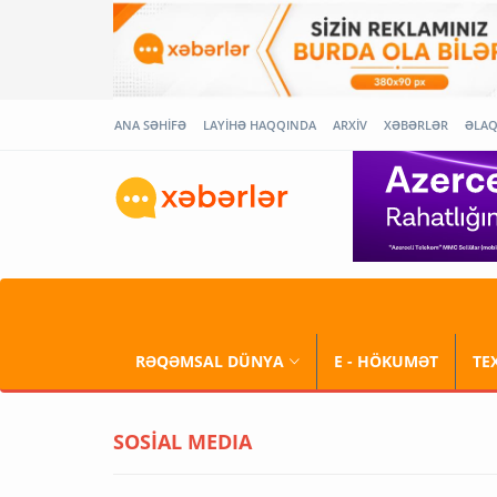
ANA SƏHİFƏ
LAYİHƏ HAQQINDA
ARXİV
XƏBƏRLƏR
ƏLA
RƏQƏMSAL DÜNYA
E - HÖKUMƏT
TE
SOSİAL MEDIA