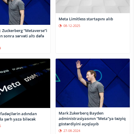
Meta Limitless startapını alıb
08-12-2025
 Zuckerberg “Metaverse”i
n sonra sərvəti altı dəfə
4
Mark Zukerberq Bayden
ifadəçilərin adından
administrasiyasının “Meta”ya təzyiq
a şərh yaza biləcək
göstərdiyini açıqlayıb
5
27-08-2024