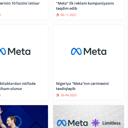
ərinin 10 faizini ixtisar
"Meta” ilk reklam kampaniyasını
təqdim edib
6
06-11-2021
kitablardan istifadə
Nigeriya “Meta”nın cəriməsini
tiham olunur
təsdiqləyib
5
26-04-2025