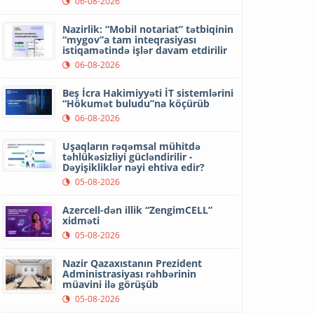
06-08-2026
Nazirlik: “Mobil notariat” tətbiqinin
“mygov”a tam inteqrasiyası
istiqamətində işlər davam etdirilir
06-08-2026
Beş İcra Hakimiyyəti İT sistemlərini
“Hökumət buludu”na köçürüb
06-08-2026
Uşaqların rəqəmsal mühitdə
təhlükəsizliyi gücləndirilir -
Dəyişikliklər nəyi ehtiva edir?
05-08-2026
Azercell-dən illik “ZengimCELL”
xidməti
05-08-2026
Nazir Qazaxıstanın Prezident
Administrasiyası rəhbərinin
müavini ilə görüşüb
05-08-2026