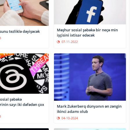
Məşhur sosial şəbəkə bir neçə min
sunu tezliklə dəyişəcək
işçisini ixtisar edəcək
3
07-11-2022
osial şəbəkə
ərinin sayı iki dəfədən çox
Mark Zukerberq dünyanın ən zəngin
ikinci adamı olub
3
04-10-2024