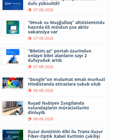
dəfə yüksəltdi!
07-08-2026
“Əmək və Məşğulluq” altsistemində
hazırda 65 mindən çox aktiv
vakansiya var
07-08-2026
“Biletim.az” portalı üzərindən
onlayn bilet alanların sayı 2
dəfəyədək artıb
07-08-2026
“Google”un məlumat emalı mərkəzi
Hindistanda etirazlara səbəb olub
06-08-2026
Rəşad Nəbiyev Zəngilanda
vətəndaşların müraciətlərini
dinləyib
06-08-2026
Xəzər dənizinin dibi ilə Trans-Xəzər
Fiber-Optik Kabel Xəttinin çəkilişi