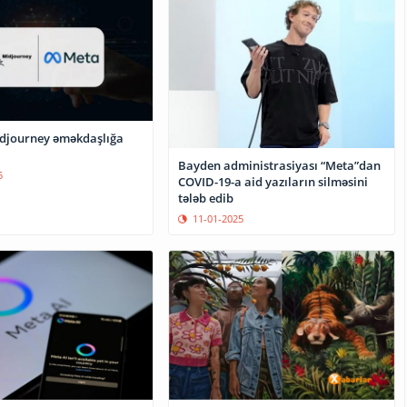
djourney əməkdaşlığa
Bayden administrasiyası “Meta”dan
5
COVID-19-a aid yazıların silməsini
tələb edib
11-01-2025