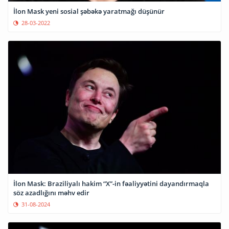
İlon Mask yeni sosial şəbəkə yaratmağı düşünür
28-03-2022
İlon Mask: Braziliyalı hakim “X”-in fəaliyyətini dayandırmaqla
söz azadlığını məhv edir
31-08-2024