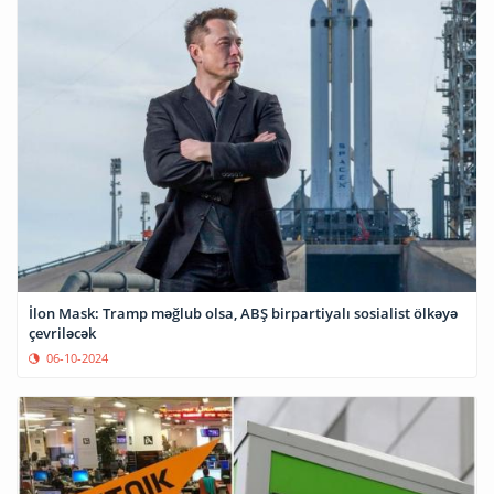
İlon Mask: Tramp məğlub olsa, ABŞ birpartiyalı sosialist ölkəyə
çevriləcək
06-10-2024