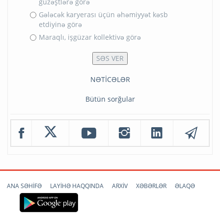
güzəştlərə görə
Gələcək karyerası üçün əhəmiyyət kəsb
etdiyinə görə
Maraqlı, işgüzar kollektivə görə
NƏTİCƏLƏR
Bütün sorğular
ANA SƏHİFƏ
LAYİHƏ HAQQINDA
ARXİV
XƏBƏRLƏR
ƏLAQƏ