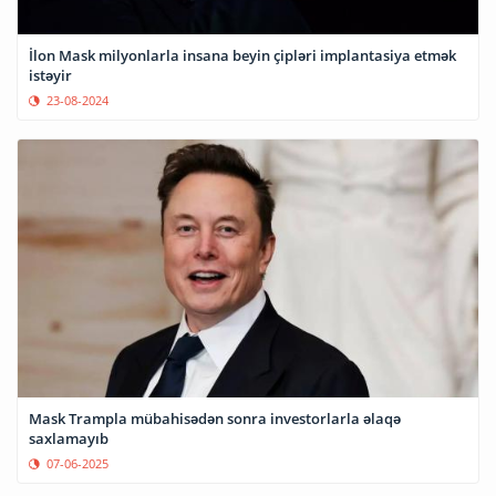
İlon Mask milyonlarla insana beyin çipləri implantasiya etmək
istəyir
23-08-2024
Mask Trampla mübahisədən sonra investorlarla əlaqə
saxlamayıb
07-06-2025