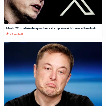
Mask "X"in ofisində aparılan axtarışı siyasi hücum adlandırıb
04-02-2026