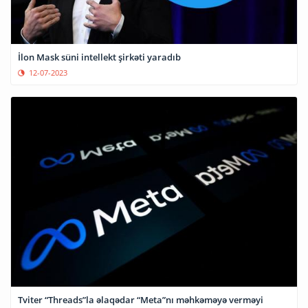
İlon Mask süni intellekt şirkəti yaradıb
12-07-2023
Tviter “Threads”la əlaqədar “Meta”nı məhkəməyə verməyi