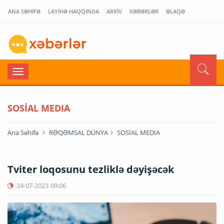
ANA SƏHİFƏ
LAYİHƏ HAQQINDA
ARXİV
XƏBƏRLƏR
ƏLAQƏ
SOSİAL MEDIA
Ana Səhifə
RƏQƏMSAL DÜNYA
SOSİAL MEDIA
Tviter loqosunu tezliklə dəyişəcək
24-07-2023
09:06