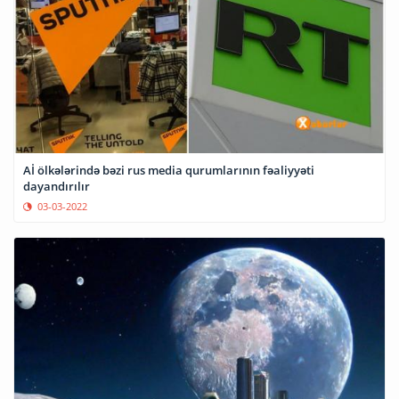
Aİ ölkələrində bəzi rus media qurumlarının fəaliyyəti
dayandırılır
03-03-2022