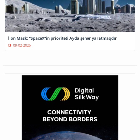
İlon Mask: “SpaceX”in prioriteti Ayda şəhər yaratmaqdır
09-02-2026