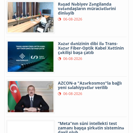
Rəşad Nəbiyev Zəngilanda
vətəndaşların müraciətlərini
dinləyib
06-08-2026
Xəzər dənizinin dibi ilə Trans-
Xəzər Fiber-Optik Kabel Xəttinin
çəkilişi başa çatıb
06-08-2026
AZCON-a "Azərkosmos"la bağlı
yeni səlahiyyətlər verilib
06-08-2026
“Meta”nın süni intellekti test
zamanı başqa şirkətin sisteminə
daxil olub