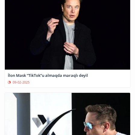
İlon Mask “TikTok”u almaqda maraqlı deyil
09-02-2025