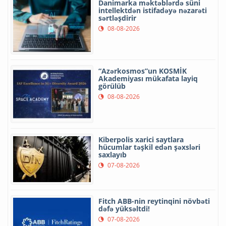
Danimarka məktəblərdə süni
intellektdən istifadəyə nəzarəti
sərtləşdirir
08-08-2026
“Azərkosmos”un KOSMİK
Akademiyası mükafata layiq
görülüb
08-08-2026
Kiberpolis xarici saytlara
hücumlar təşkil edən şəxsləri
saxlayıb
07-08-2026
Fitch ABB-nin reytinqini növbəti
dəfə yüksəltdi!
07-08-2026