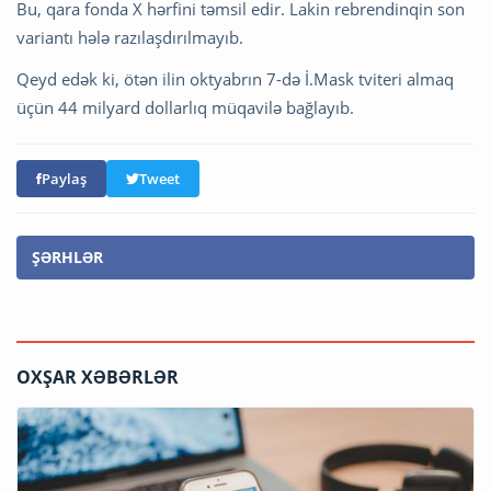
Bu, qara fonda X hərfini təmsil edir. Lakin rebrendinqin son
variantı hələ razılaşdırılmayıb.
Qeyd edək ki, ötən ilin oktyabrın 7-də İ.Mask tviteri almaq
üçün 44 milyard dollarlıq müqavilə bağlayıb.
Paylaş
Tweet
ŞƏRHLƏR
OXŞAR XƏBƏRLƏR