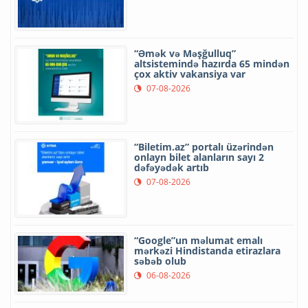
“Əmək və Məşğulluq”
altsistemində hazırda 65 mindən
çox aktiv vakansiya var
07-08-2026
“Biletim.az” portalı üzərindən
onlayn bilet alanların sayı 2
dəfəyədək artıb
07-08-2026
“Google”un məlumat emalı
mərkəzi Hindistanda etirazlara
səbəb olub
06-08-2026