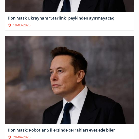
İlon Mask Ukraynanı “Starlink” peykindən ayırmayacaq
10-03-2025
İlon Mask: Robotlar 5 il ərzində cərrahları əvəz edə bilər
28-04-2025