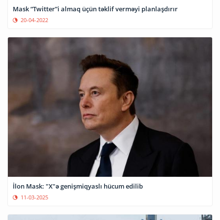
Mask “Twitter”i almaq üçün təklif verməyi planlaşdırır
20-04-2022
İlon Mask: "X"ə genişmiqyaslı hücum edilib
11-03-2025