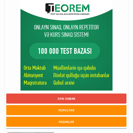
SON XƏBƏR
POPULYAR
YAZARLAR