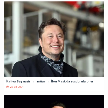
İtaliya Baş nazirinin müavini: İlon Mask da susdurula bilər
26-08-2024