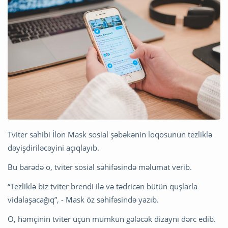
Tviter sahibi İlon Mask sosial şəbəkənin loqosunun tezliklə
dəyişdiriləcəyini açıqlayıb.
Bu barədə o, tviter sosial səhifəsində məlumat verib.
“Tezliklə biz tviter brendi ilə və tədricən bütün quşlarla
vidalaşacağıq”, - Mask öz səhifəsində yazıb.
O, həmçinin tviter üçün mümkün gələcək dizaynı dərc edib.