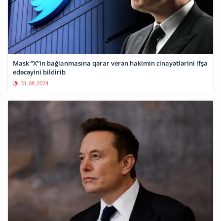
Mask “X”in bağlanmasına qərar verən hakimin cinayətlərini ifşa
edəcəyini bildirib
31-08-2024