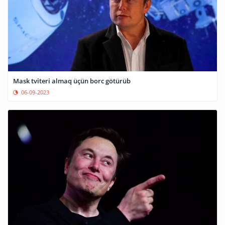
Mask tviteri almaq üçün borc götürüb
06-09-2023