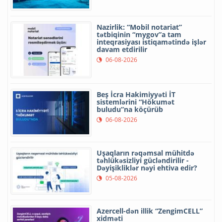
Nazirlik: “Mobil notariat”
tətbiqinin “mygov”a tam
inteqrasiyası istiqamətində işlər
davam etdirilir
06-08-2026
Beş İcra Hakimiyyəti İT
sistemlərini “Hökumət
buludu”na köçürüb
06-08-2026
Uşaqların rəqəmsal mühitdə
təhlükəsizliyi gücləndirilir -
Dəyişikliklər nəyi ehtiva edir?
05-08-2026
Azercell-dən illik “ZengimCELL”
xidməti