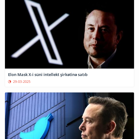
Elon Mask X-i süni intellekt şirkətinə satıb
29-03-2025