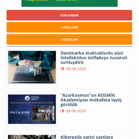
SON XƏBƏR
POPULYAR
YAZARLAR
Danimarka məktəblərdə süni
intellektdən istifadəyə nəzarəti
sərtləşdirir
08-08-2026
“Azərkosmos”un KOSMİK
Akademiyası mükafata layiq
görülüb
08-08-2026
Kiberpolis xarici saytlara