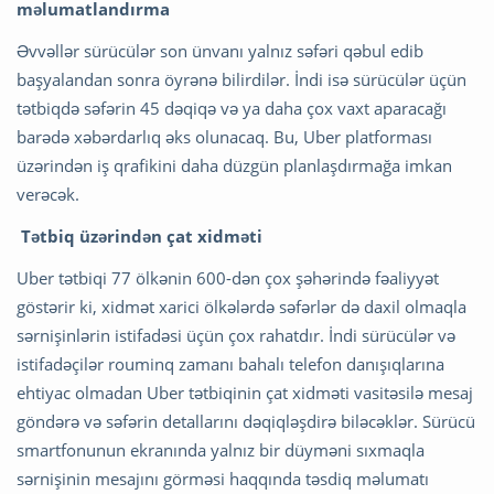
məlumatlandırma
Əvvəllər sürücülər son ünvanı yalnız səfəri qəbul edib
başyalandan sonra öyrənə bilirdilər. İndi isə sürücülər üçün
tətbiqdə səfərin 45 dəqiqə və ya daha çox vaxt aparacağı
barədə xəbərdarlıq əks olunacaq. Bu, Uber platforması
üzərindən iş qrafikini daha düzgün planlaşdırmağa imkan
verəcək.
Tətbiq üzərindən çat xidməti
Uber tətbiqi 77 ölkənin 600-dən çox şəhərində fəaliyyət
göstərir ki, xidmət xarici ölkələrdə səfərlər də daxil olmaqla
sərnişinlərin istifadəsi üçün çox rahatdır. İndi sürücülər və
istifadəçilər rouminq zamanı bahalı telefon danışıqlarına
ehtiyac olmadan Uber tətbiqinin çat xidməti vasitəsilə mesaj
göndərə və səfərin detallarını dəqiqləşdirə biləcəklər. Sürücü
smartfonunun ekranında yalnız bir düyməni sıxmaqla
sərnişinin mesajını görməsi haqqında təsdiq məlumatı