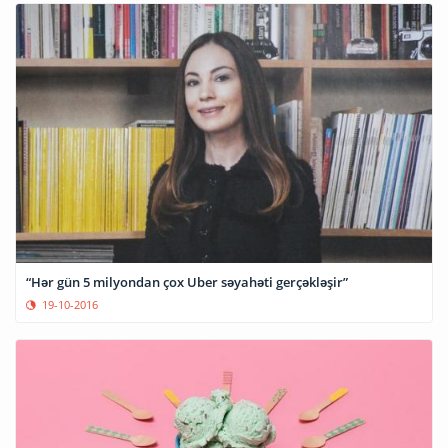
“Hər gün 5 milyondan çox Uber səyahəti gerçəkləşir”
19-10-2016