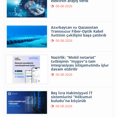
elektron arayış verib
06-08-2026
Azərbaycan və Qazaxıstan
Transxəzər Fiber-Optik Kabel
Xəttinin çəkilişini başa çatdırıb
06-08-2026
Nazirlik: “Mobil notariat”
tətbiqinin “mygov”a tam
inteqrasiyası istiqamətində işlər
davam etdirilir
06-08-2026
Beş İcra Hakimiyyəti İT
sistemlərini “Hökumət
buludu”na köçürüb
06-08-2026