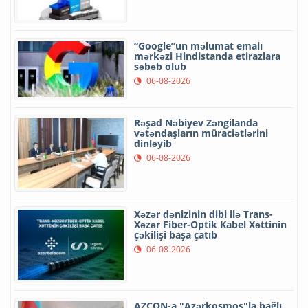
“Google”un məlumat emalı
mərkəzi Hindistanda etirazlara
səbəb olub
06-08-2026
Rəşad Nəbiyev Zəngilanda
vətəndaşların müraciətlərini
dinləyib
06-08-2026
Xəzər dənizinin dibi ilə Trans-
Xəzər Fiber-Optik Kabel Xəttinin
çəkilişi başa çatıb
06-08-2026
AZCON-a "Azərkosmos"la bağlı