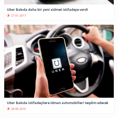
Uber Bakıda daha bir yeni xidmət istifadəyə verdi
27-01-2017
Uber Bakıda istifadəçilərə idman avtomobilləri təqdim edəcək
28-06-2016