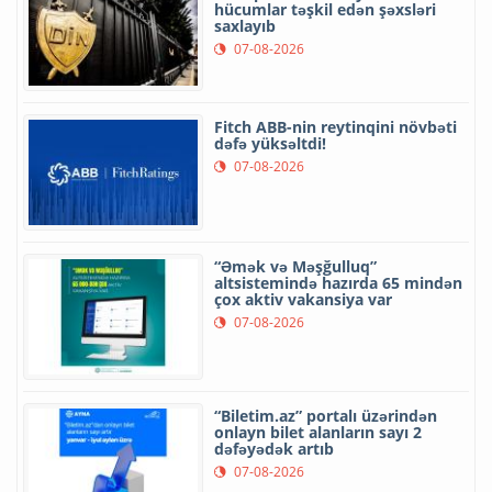
hücumlar təşkil edən şəxsləri
saxlayıb
07-08-2026
Fitch ABB-nin reytinqini növbəti
dəfə yüksəltdi!
07-08-2026
“Əmək və Məşğulluq”
altsistemində hazırda 65 mindən
çox aktiv vakansiya var
07-08-2026
“Biletim.az” portalı üzərindən
onlayn bilet alanların sayı 2
dəfəyədək artıb
07-08-2026