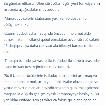
Bu gündən etibarən Uber sürücüləri üçün yeni funksiyaların
sırasında aşağıdakılar mövcuddur:
-Marşrut və səfərin statusunu yaxınlar və dostlar ilə
bölüşmək imkanı;
-Uzunmüddətli səfər haqqında öncədən məlumat əldə
etmək imkanı – sifarişi qəbul etməkdən əvvəl sürücü səfərin
45 dəqiqə və ya daha çox vaxt ala biləcəyi barədə məlumat
alır;
-Tətbiqin özündə çat vasitəsilə istifadəçi ilə sürücü arasındakı
əlaqə imkanı (test rejimində mövcuddur).
“Bu il Uber sürücülərinin istifadəçi təcrübəsini artırmaq və
daha da rahat etmək üçün yeni funksiyalar əlavə edərək və
yaxud mövcud olanları dəyişdirərək tətbiqi təkmilləşdirmək
məqsədilə ABŞ-da genişmiqyaslı kampaniyaya başlayıb. Bu
yeniliklər istifdəçilərin şərhləri və fokus-qruplarla aparılan