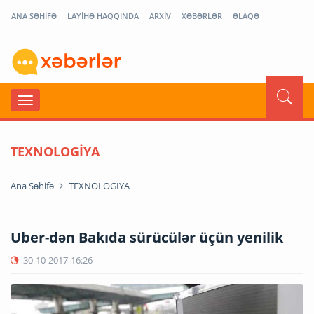
ANA SƏHİFƏ
LAYİHƏ HAQQINDA
ARXİV
XƏBƏRLƏR
ƏLAQƏ
TEXNOLOGİYA
Ana Səhifə
TEXNOLOGİYA
Uber-dən Bakıda sürücülər üçün yenilik
30-10-2017
16:26