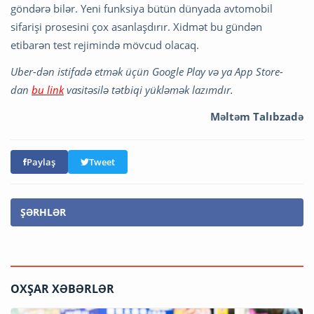
göndərə bilər. Yeni funksiya bütün dünyada avtomobil
sifarişi prosesini çox asanlaşdırır. Xidmət bu gündən
etibarən test rejimində mövcud olacaq.
Uber-dən istifadə etmək üçün Google Play və ya App Store-
dan
bu link
vasitəsilə tətbiqi yükləmək lazımdır.
Məltəm Talıbzadə
Paylaş
Tweet
ŞƏRHLƏR
OXŞAR XƏBƏRLƏR