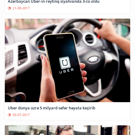
Azərbaycan Uber-in reytinq siyahısında 3-cü oldu
21-09-2017
Uber dünya üzrə 5 milyard səfər həyata keçirib
03-07-2017