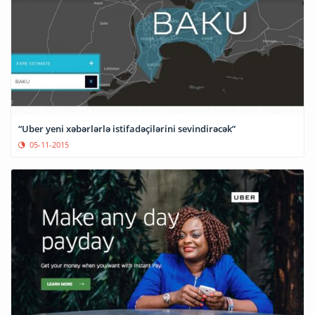
“Uber yeni xəbərlərlə istifadəçilərini sevindirəcək”
05-11-2015