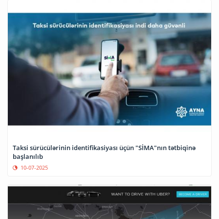
Taksi sürücülərinin identifikasiyası üçün "SİMA"nın tətbiqinə
başlanılıb
10-07-2025