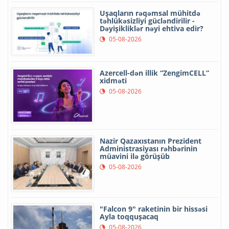
Uşaqların rəqəmsal mühitdə
təhlükəsizliyi gücləndirilir -
Dəyişikliklər nəyi ehtiva edir?
05-08-2026
Azercell-dən illik “ZengimCELL”
xidməti
05-08-2026
Nazir Qazaxıstanın Prezident
Administrasiyası rəhbərinin
müavini ilə görüşüb
05-08-2026
"Falcon 9" raketinin bir hissəsi
Ayla toqquşacaq
05-08-2026