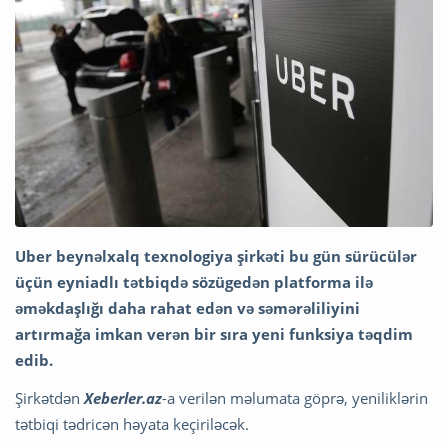
Uber beynəlxalq texnologiya şirkəti bu gün sürücülər
üçün eyniadlı tətbiqdə sözügedən platforma ilə
əməkdaşlığı daha rahat edən və səmərəliliyini
artırmağa imkan verən bir sıra yeni funksiya təqdim
edib.
Şirkətdən
Xeberler.az
-a verilən məlumata göprə, yeniliklərin
tətbiqi tədricən həyata keçiriləcək.