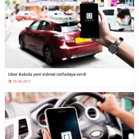
Uber Bakıda yeni xidmət istifadəyə verdi
28-08-2017