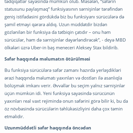
tədqiqatlar sayəsində mümkün olub. Məsələn, “səfərin
statusunu paylaşmaq” funksiyasının sərnişinlər tərəfindən
geniş istifadəsini gördükdə biz bu funksiyanı sürücülərə də
şamil etməyi qərara aldıq. Uzun müddətdir bizdən
gözlənilən bir funksiya da tətbiqin çatıdır – onu həm
sürücülər, həm də sərnişinlər dəyərləndirəcək”, - deyə MBD
ölkələri üzrə Uber-in baş meneceri Aleksey Stax bildirib.
Səfər haqqında məlumatın ötürülməsi
Bu funksiya sürücülərə səfər zamanı hazırda yerləşdikləri
ərazi haqqında məlumatı yaxınları və dostları ilə asanlıqla
bölüşmək imkanı verir. Əvvəllər bu seçim yalnız sərnişinlər
üçün mümkün idi. Yeni funksiya sayəsində sürücünün
yaxınları real vaxt rejimində onun səfərini görə bilir ki, bu da
öz növbəsində sürücülərin təhlükəsizliyini daha çox təmin
etməlidir.
Uzunmüddətli səfər haqqında öncədən