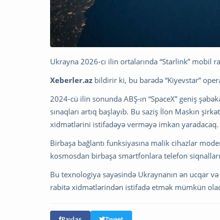
Ukrayna 2026-cı ilin ortalarında “Starlink” mobil ra
Xeberler.az
bildirir ki, bu barədə “Kiyevstar” o
2024-cü ilin sonunda ABŞ-ın “SpaceX” geniş şəbək
sınaqları artıq başlayıb. Bu saziş İlon Maskın şi
xidmətlərini istifadəyə verməyə imkan yaradacaq.
Birbaşa bağlantı funksiyasına malik cihazlar mode
kosmosdan birbaşa smartfonlara telefon siqnallarını
Bu texnologiya sayəsində Ukraynanın ən ucqar və ç
rabitə xidmətlərindən istifadə etmək mümkün ola
Paylaş
Tweet