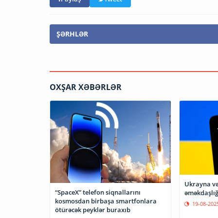
ŞƏRHLƏR
OXŞAR XƏBƏRLƏR
Ukrayna və
“SpaceX” telefon siqnallarını
əməkdaşlığ
kosmosdan birbaşa smartfonlara
19-08-202
ötürəcək peyklər buraxıb