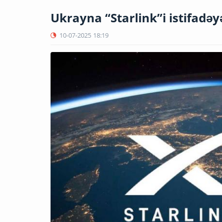
Ukrayna “Starlink”i istifadəy
10-07-2025
18:19