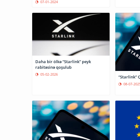
07-01-2024
Daha bir ölkə “Starlink” peyk
rabitəsinə qoşulub
05-02-2026
“Starlink” 
08-07-202