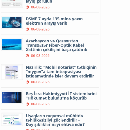
layiq görülüb
06-08-2026
DSMF 7 ayda 135 minə yaxın
elektron arayış verib
06-08-2026
Azərbaycan və Qazaxıstan
Transxəzər Fiber-Optik Kabel
Xəttinin çəkilişini başa çatdırıb
06-08-2026
Nazirlik: “Mobil notariat” tətbiqinin
“mygov”a tam inteqrasiyası
istiqamətində işlər davam etdirilir
06-08-2026
Beş İcra Hakimiyyəti İT sistemlərini
“Hökumət buludu”na köçürüb
06-08-2026
Uşaqların rəqəmsal mühitdə
təhlükəsizliyi gücləndirilir -
Dəyişikliklər nəyi ehtiva edir?