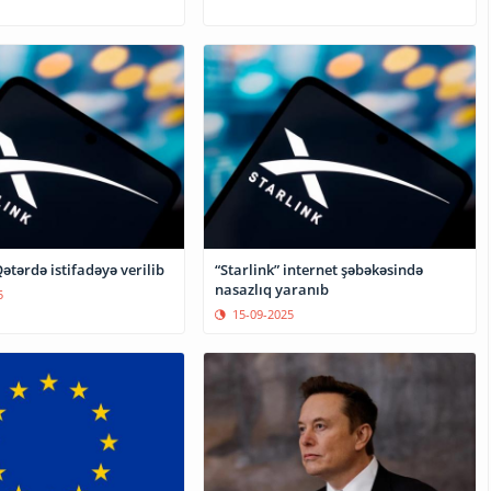
Qətərdə istifadəyə verilib
“Starlink” internet şəbəkəsində
nasazlıq yaranıb
5
15-09-2025