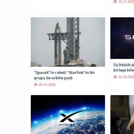
15-11-202
Üç böyük ş
birləşə bilə
"SpaceX"in raketi "Starlink"in bir
22-10-202
qrupu ilə orbitə çıxıb
05-12-2025