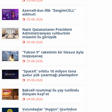
05-08-2026
Azercell-dən illik “ZengimCELL”
xidməti
05-08-2026
Nazir Qazaxıstanın Prezident
Administrasiyası rəhbərinin
müavini ilə görüşüb
05-08-2026
"Falcon 9" raketinin bir hissəsi Ayla
toqquşacaq
05-08-2026
“SpaceX” orbitə 10 milyon tona
qədər yük çıxarmağı planlaşdırır
05-08-2026
Bakcell rouminqi ilə yay tətilində
dünyanı kəşf et
04-08-2026
Vətəndaşlar “mygov” üzərindən