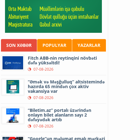
SON XƏBƏR
POPULYAR
YAZARLAR
Fitch ABB-nin reytinqini növbəti
dəfə yüksəltdi!
07-08-2026
“Əmək və Məşğulluq” altsistemində
hazırda 65 mindən çox aktiv
vakansiya var
07-08-2026
“Biletim.az” portalı üzərindən
onlayn bilet alanların sayı 2
dəfəyədək artıb
07-08-2026
“Google”un məlumat emalı mərkəzi