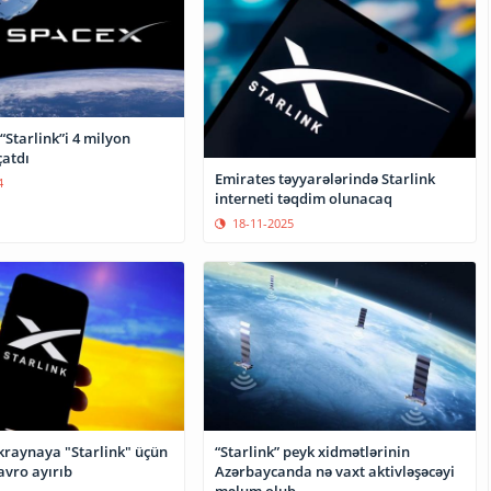
“Starlink”i 4 milyon
çatdı
Emirates təyyarələrində Starlink
4
interneti təqdim olunacaq
18-11-2025
kraynaya "Starlink" üçün
“Starlink” peyk xidmətlərinin
avro ayırıb
Azərbaycanda nə vaxt aktivləşəcəyi