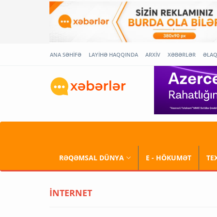
ANA SƏHİFƏ
LAYİHƏ HAQQINDA
ARXİV
XƏBƏRLƏR
ƏLA
RƏQƏMSAL DÜNYA
E - HÖKUMƏT
TE
İNTERNET