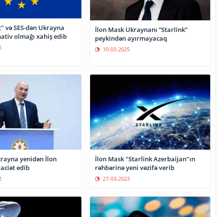
t" və SES-dən Ukrayna
İlon Mask Ukraynanı “Starlink”
ativ olmağı xahiş edib
peykindən ayırmayacaq
5
10-03-2025
İlon Mask "Starlink Azerbaijan"ın
krayna yenidən İlon
rəhbərinə yeni vəzifə verib
ciət edib
27-03-2023
2