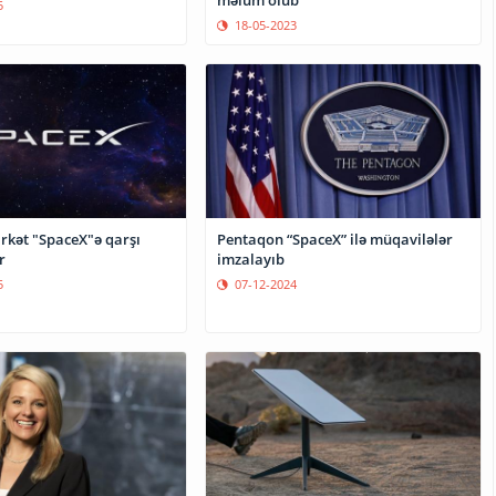
məlum olub
5
18-05-2023
irkət "SpaceX"ə qarşı
Pentaqon “SpaceX” ilə müqavilələr
r
imzalayıb
5
07-12-2024