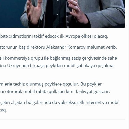
bitə xidmətlərini təklif edəcək ilk Avropa ölkəsi olacaq.
peratorunun baş direktoru Aleksandr Komarov məlumat verib.
əli kommersiya qrupu ilə bağlanmış saziş çərçivəsində sahə
rkətinə Ukraynada birbaşa peykdən mobil şəbəkəyə qoşulma
mlərlə təchiz olunmuş peyklərə qoşulur. Bu peyklər
 ötürərək mobil rabitə qüllələri kimi fəaliyyət göstərir.
ətin əlçatan bölgələrində də yüksəksürətli internet və mobil
caq.