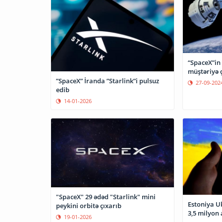
“SpaceX”in 
müştəriyə 
”SpaceX” İranda ”Starlink”i pulsuz
27-09-202
edib
14-01-2026
"SpaceX" 29 ədəd "Starlink" mini
Estoniya U
peykini orbitə çıxarıb
3,5 milyon 
19-01-2026