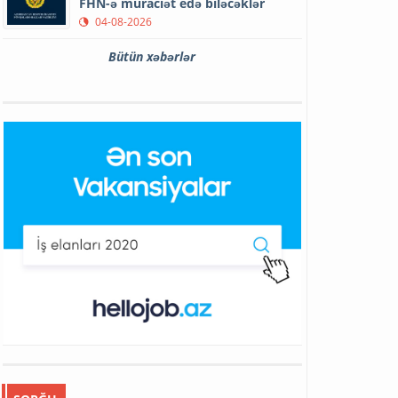
FHN-ə müraciət edə biləcəklər
04-08-2026
Bütün xəbərlər