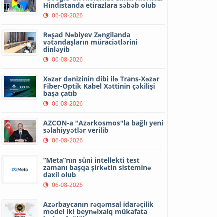
Hindistanda etirazlara səbəb olub
06-08-2026
Rəşad Nəbiyev Zəngilanda
vətəndaşların müraciətlərini
dinləyib
06-08-2026
Xəzər dənizinin dibi ilə Trans-Xəzər
Fiber-Optik Kabel Xəttinin çəkilişi
başa çatıb
06-08-2026
AZCON-a "Azərkosmos"la bağlı yeni
səlahiyyətlər verilib
06-08-2026
“Meta”nın süni intellekti test
zamanı başqa şirkətin sisteminə
daxil olub
06-08-2026
Azərbaycanın rəqəmsal idarəçilik
model iki beynəlxalq mükafata