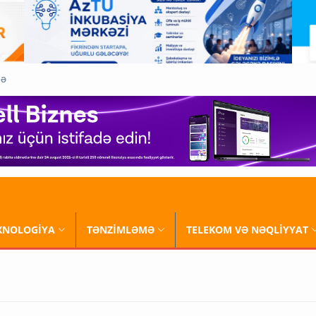
QƏ
XNOLOGİYA
TƏNZİMLƏMƏ
TELEKOM VƏ NƏQLİYYAT