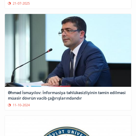
21-07-2025
Əhməd İsmayılov: İnformasiya təhlükəsizliyinin təmin edilməsi
müasir dövrün vacib çağırışlarındandır
11-10-2024