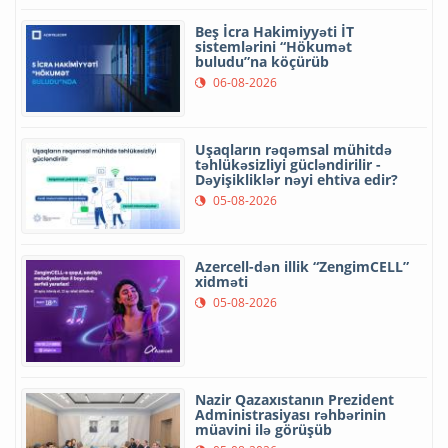
Beş İcra Hakimiyyəti İT
sistemlərini “Hökumət
buludu”na köçürüb
06-08-2026
Uşaqların rəqəmsal mühitdə
təhlükəsizliyi gücləndirilir -
Dəyişikliklər nəyi ehtiva edir?
05-08-2026
Azercell-dən illik “ZengimCELL”
xidməti
05-08-2026
Nazir Qazaxıstanın Prezident
Administrasiyası rəhbərinin
müavini ilə görüşüb