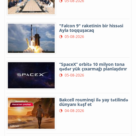
05-08-2026
"Falcon 9" raketinin bir hissəsi
Ayla toqquşacaq
05-08-2026
“SpaceX” orbitə 10 milyon tona
qədər yük çıxarmağı planlaşdırır
05-08-2026
Bakcell rouminqi ilə yay tətilində
dünyanı kəşf et
04-08-2026