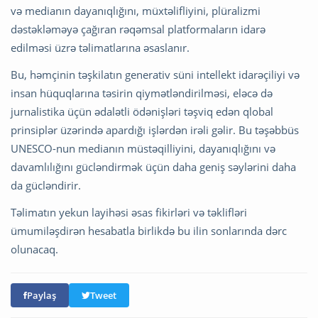
və medianın dayanıqlığını, müxtəlifliyini, plüralizmi
dəstəkləməyə çağıran rəqəmsal platformaların idarə
edilməsi üzrə təlimatlarına əsaslanır.
Bu, həmçinin təşkilatın generativ süni intellekt idarəçiliyi və
insan hüquqlarına təsirin qiymətləndirilməsi, eləcə də
jurnalistika üçün ədalətli ödənişləri təşviq edən qlobal
prinsiplər üzərində apardığı işlərdən irəli gəlir. Bu təşəbbüs
UNESCO-nun medianın müstəqilliyini, dayanıqlığını və
davamlılığını gücləndirmək üçün daha geniş səylərini daha
da gücləndirir.
Təlimatın yekun layihəsi əsas fikirləri və təklifləri
ümumiləşdirən hesabatla birlikdə bu ilin sonlarında dərc
olunacaq.
Paylaş
Tweet