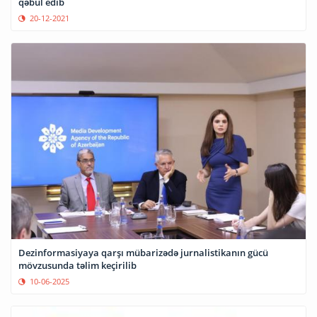
qəbul edib
20-12-2021
Dezinformasiyaya qarşı mübarizədə jurnalistikanın gücü
mövzusunda təlim keçirilib
10-06-2025