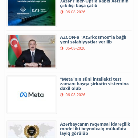
Xəzər Fiber-Optik Kabel Xəttinin
çəkilişi başa çatıb
06-08-2026
AZCON-a "Azərkosmos"la bağlı
yeni səlahiyyətlər verilib
06-08-2026
“Meta”nın süni intellekti test
zamanı başqa şirkətin sisteminə
daxil olub
06-08-2026
Azərbaycanın rəqəmsal idarəçilik
model iki beynəlxalq mükafata
layiq görülüb