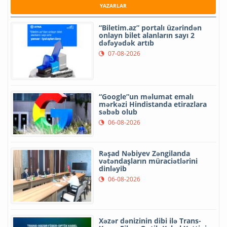
YAZARLAR
“Biletim.az” portalı üzərindən
onlayn bilet alanların sayı 2
dəfəyədək artıb
07-08-2026
“Google”un məlumat emalı
mərkəzi Hindistanda etirazlara
səbəb olub
06-08-2026
Rəşad Nəbiyev Zəngilanda
vətəndaşların müraciətlərini
dinləyib
06-08-2026
Xəzər dənizinin dibi ilə Trans-