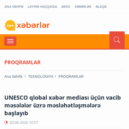
ANA SƏHİFƏ
LAYİHƏ HAQQINDA
ARXİV
XƏBƏRLƏR
ƏLAQƏ
PROQRAMLAR
Ana Səhifə
TEXNOLOGİYA
PROQRAMLAR
UNESCO qlobal xəbər mediası üçün vacib
məsələlər üzrə məsləhətləşmələrə
başlayıb
20-06-2026
10:57