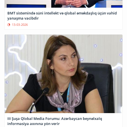
BMT sistemində süni intellekt və qlobal əməkdaşlıq üçün vahid
yanaşma vacibdir
13-03-2026
III Şuşa Qlobal Media Forumu: Azərbaycan beynəlxalq
informasiya axınına yön verir