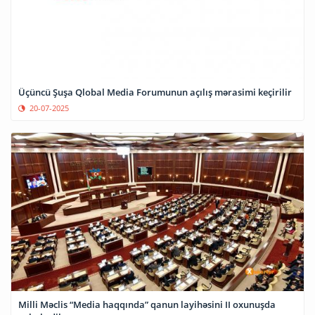
Üçüncü Şuşa Qlobal Media Forumunun açılış mərasimi keçirilir
20-07-2025
Milli Məclis “Media haqqında” qanun layihəsini II oxunuşda