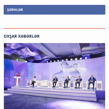
ŞƏRHLƏR
OXŞAR XƏBƏRLƏR