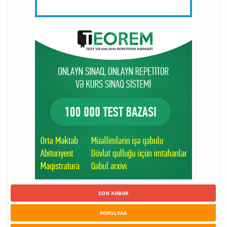
SON XƏBƏR
POPULYAR