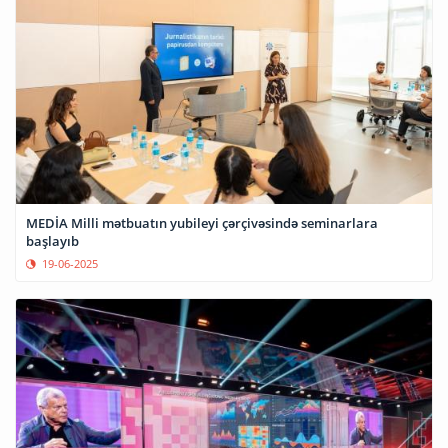
MEDİA Milli mətbuatın yubileyi çərçivəsində seminarlara
başlayıb
19-06-2025