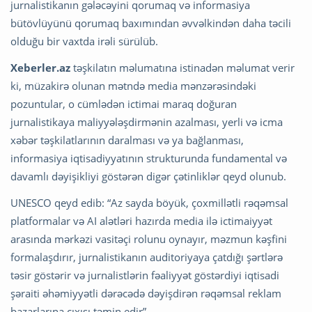
jurnalistikanın gələcəyini qorumaq və informasiya
bütövlüyünü qorumaq baxımından əvvəlkindən daha təcili
olduğu bir vaxtda irəli sürülüb.
Xeberler.az
təşkilatın məlumatına istinadən məlumat verir
ki, müzakirə olunan mətndə media mənzərəsindəki
pozuntular, o cümlədən ictimai maraq doğuran
jurnalistikaya maliyyələşdirmənin azalması, yerli və icma
xəbər təşkilatlarının daralması və ya bağlanması,
informasiya iqtisadiyyatının strukturunda fundamental və
davamlı dəyişikliyi göstərən digər çətinliklər qeyd olunub.
UNESCO qeyd edib: “Az sayda böyük, çoxmillətli rəqəmsal
platformalar və AI alətləri hazırda media ilə ictimaiyyət
arasında mərkəzi vasitəçi rolunu oynayır, məzmun kəşfini
formalaşdırır, jurnalistikanın auditoriyaya çatdığı şərtlərə
təsir göstərir və jurnalistlərin fəaliyyət göstərdiyi iqtisadi
şəraiti əhəmiyyətli dərəcədə dəyişdirən rəqəmsal reklam
bazarlarına çıxışı təmin edir”.