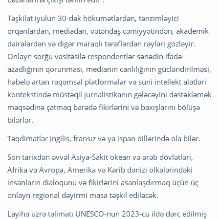
Təşkilat iyulun 30-dək hökumətlərdən, tənzimləyici
orqanlardan, mediadan, vətəndaş cəmiyyətindən, akademik
dairələrdən və digər maraqlı tərəflərdən rəyləri gözləyir.
Onlayn sorğu vasitəsilə respondentlər sənədin ifadə
azadlığının qorunması, medianın canlılığının gücləndirilməsi,
habelə artan rəqəmsal platformalar və süni intellekt alətləri
kontekstində müstəqil jurnalistikanın gələcəyini dəstəkləmək
məqsədinə çatmaq barədə fikirlərini və baxışlarını bölüşə
bilərlər.
Təqdimatlar ingilis, fransız və ya ispan dillərində ola bilər.
Son tarixdən əvvəl Asiya-Sakit okean və ərəb dövlətləri,
Afrika və Avropa, Amerika və Karib dənizi ölkələrindəki
insanların dialoqunu və fikirlərini asanlaşdırmaq üçün üç
onlayn regional dəyirmi masa təşkil ediləcək.
Layihə üzrə təlimatı UNESCO-nun 2023-cü ildə dərc edilmiş