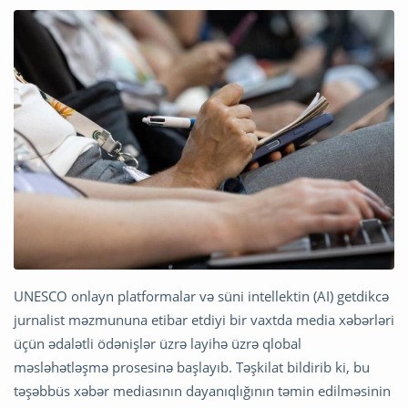
UNESCO onlayn platformalar və süni intellektin (AI) getdikcə
jurnalist məzmununa etibar etdiyi bir vaxtda media xəbərləri
üçün ədalətli ödənişlər üzrə layihə üzrə qlobal
məsləhətləşmə prosesinə başlayıb. Təşkilat bildirib ki, bu
təşəbbüs xəbər mediasının dayanıqlığının təmin edilməsinin