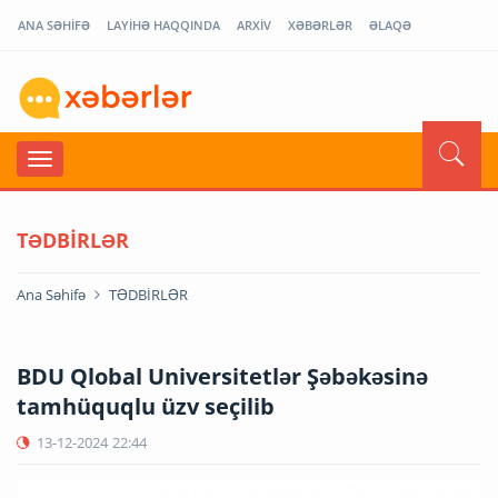
ANA SƏHİFƏ
LAYİHƏ HAQQINDA
ARXİV
XƏBƏRLƏR
ƏLAQƏ
TƏDBİRLƏR
Ana Səhifə
TƏDBİRLƏR
BDU Qlobal Universitetlər Şəbəkəsinə
tamhüquqlu üzv seçilib
13-12-2024
22:44