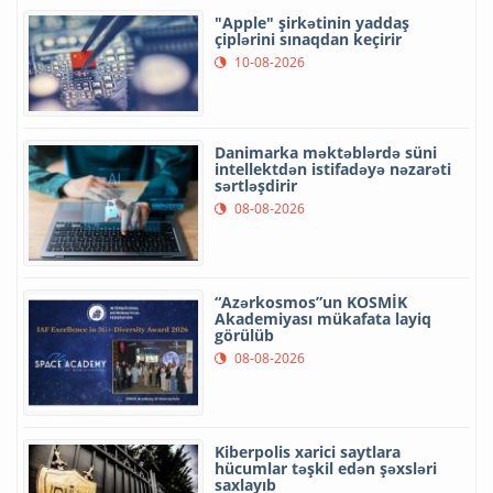
"Apple" şirkətinin yaddaş
çiplərini sınaqdan keçirir
10-08-2026
Danimarka məktəblərdə süni
intellektdən istifadəyə nəzarəti
sərtləşdirir
08-08-2026
“Azərkosmos”un KOSMİK
Akademiyası mükafata layiq
görülüb
08-08-2026
Kiberpolis xarici saytlara
hücumlar təşkil edən şəxsləri
saxlayıb