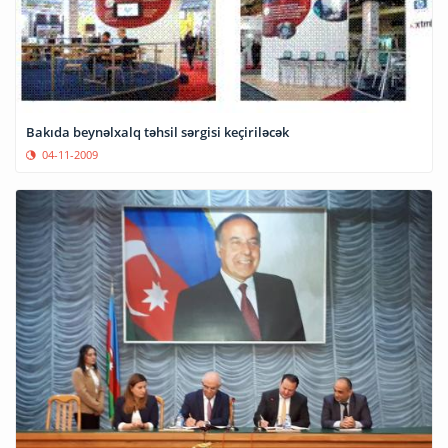
Bakıda beynəlxalq təhsil sərgisi keçiriləcək
04-11-2009