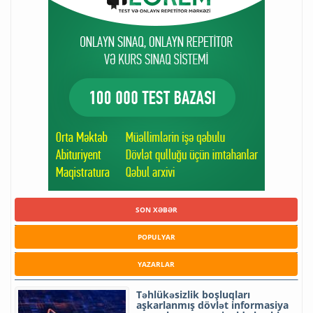
SON XƏBƏR
POPULYAR
YAZARLAR
Təhlükəsizlik boşluqları
aşkarlanmış dövlət informasiya