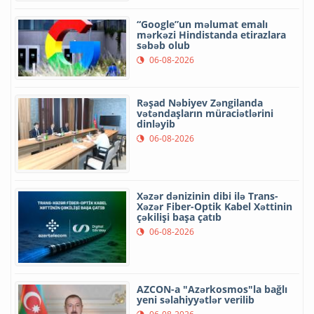
“Google”un məlumat emalı
mərkəzi Hindistanda etirazlara
səbəb olub
06-08-2026
Rəşad Nəbiyev Zəngilanda
vətəndaşların müraciətlərini
dinləyib
06-08-2026
Xəzər dənizinin dibi ilə Trans-
Xəzər Fiber-Optik Kabel Xəttinin
çəkilişi başa çatıb
06-08-2026
AZCON-a "Azərkosmos"la bağlı
yeni səlahiyyətlər verilib