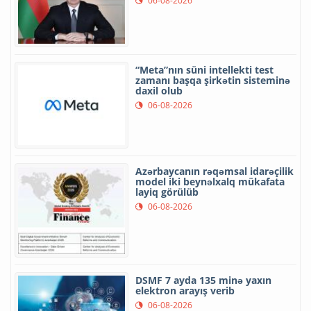
06-08-2026
“Meta”nın süni intellekti test
zamanı başqa şirkətin sisteminə
daxil olub
06-08-2026
Azərbaycanın rəqəmsal idarəçilik
model iki beynəlxalq mükafata
layiq görülüb
06-08-2026
DSMF 7 ayda 135 minə yaxın
elektron arayış verib
06-08-2026