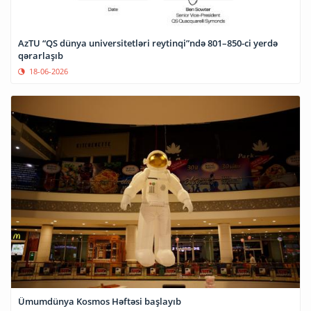
AzTU “QS dünya universitetləri reytinqi”ndə 801–850-ci yerdə
qərarlaşıb
18-06-2026
Ümumdünya Kosmos Həftəsi başlayıb