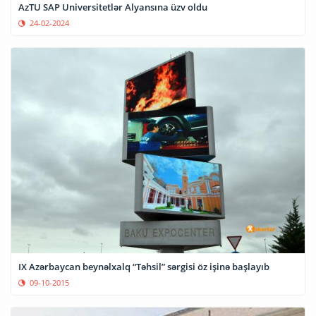
AzTU SAP Universitetlər Alyansına üzv oldu
24-02-2024
IX Azərbaycan beynəlxalq “Təhsil” sərgisi öz işinə başlayıb
09-10-2015