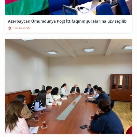
Azərbaycan Ümumdünya Poçt İttifaqının şuralarına üzv seçilib
19-09-2025