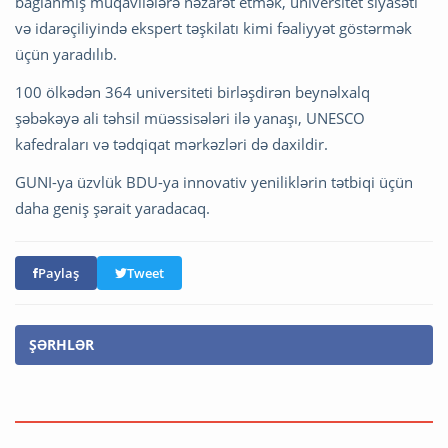
bağlanmış müqavilələrə nəzarət etmək, universitet siyasəti
və idarəçiliyində ekspert təşkilatı kimi fəaliyyət göstərmək
üçün yaradılıb.
100 ölkədən 364 universiteti birləşdirən beynəlxalq
şəbəkəyə ali təhsil müəssisələri ilə yanaşı, UNESCO
kafedraları və tədqiqat mərkəzləri də daxildir.
GUNI-ya üzvlük BDU-ya innovativ yeniliklərin tətbiqi üçün
daha geniş şərait yaradacaq.
Paylaş
Tweet
ŞƏRHLƏR