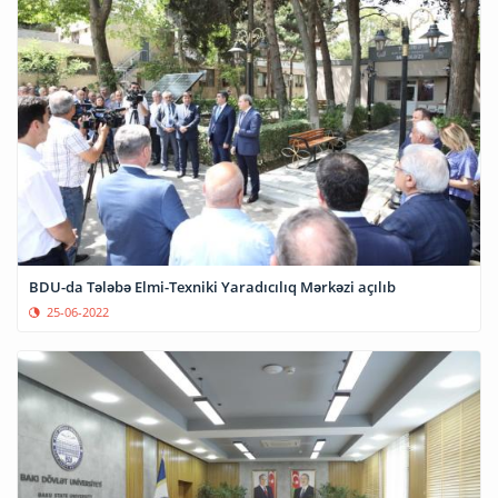
BDU-da Tələbə Elmi-Texniki Yaradıcılıq Mərkəzi açılıb
25-06-2022