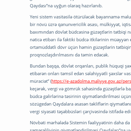
Qaydası”na uyğun olaraq hazırlanıb.
Yeni sistem vasitəsilə ötürüləcək bəyannamə məlu
bir növü üzrə qanunvericilik əsası, mülkiyyət, iqtis
baxımından dövlət büdcəsinə güzəştlərin tətbiqi 
nəticə etibarı ilə faktiki büdcə itkilərinin müəyy
ortamüddətli dövr üçün həmin güzəştlərin tətbiqini
proqnozlaşdırılmasını da təmin edəcək.
Bundan başqa, dövlət orqanları, publik hüquqi şəxs
etibarən onları təmsil edən səlahiyyətli şəxslər va
müraciət” (
https://e-azadolma.maliyye.gov.az/per
keçərək, vergi və gömrük sahəsində güzəştlərlə bağlı
büdcə gəlirlərinə təsirinin qiymətləndirilməsi üçün
sözügedən Qaydalara əsasən təkliflərin qiymətlənd
vergi siyasəti təşəbbüsləri çərçivəsində istifadə edil
Növbəti mərhələdə Sistemin fəaliyyətinin daha da 
səmərəliliyinin qiymətləndirilməsi Qaydaları”na u