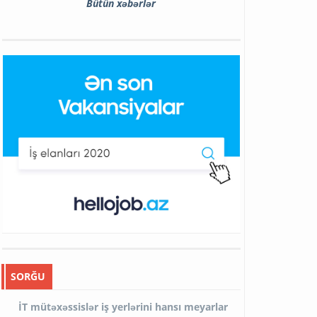
Bütün xəbərlər
SORĞU
İT mütəxəssislər iş yerlərini hansı meyarlar