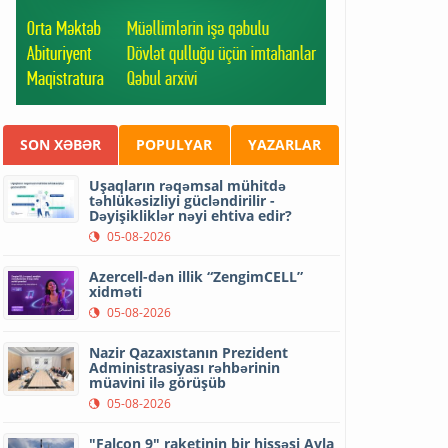
SON XƏBƏR
POPULYAR
YAZARLAR
Uşaqların rəqəmsal mühitdə
təhlükəsizliyi gücləndirilir -
Dəyişikliklər nəyi ehtiva edir?
05-08-2026
Azercell-dən illik “ZengimCELL”
xidməti
05-08-2026
Nazir Qazaxıstanın Prezident
Administrasiyası rəhbərinin
müavini ilə görüşüb
05-08-2026
"Falcon 9" raketinin bir hissəsi Ayla