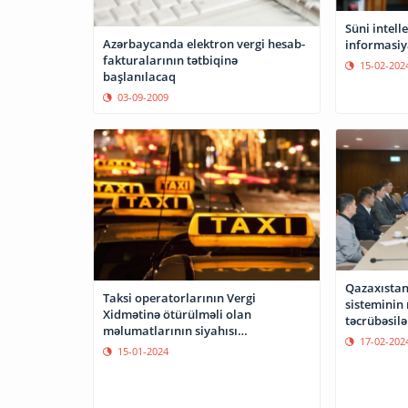
Süni intell
Azərbaycanda elektron vergi hesab-
informasiy
fakturalarının tətbiqinə
15-02-202
başlanılacaq
03-09-2009
Qazaxıstan
Taksi operatorlarının Vergi
sisteminin rəqəmsallaşması
Xidmətinə ötürülməli olan
təcrübəsilə
məlumatlarının siyahısı
17-02-202
hazırlanacaq
15-01-2024