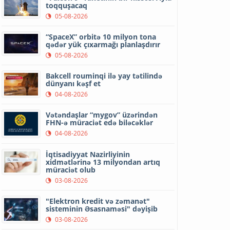
toqquşacaq
05-08-2026
“SpaceX” orbitə 10 milyon tona
qədər yük çıxarmağı planlaşdırır
05-08-2026
Bakcell rouminqi ilə yay tətilində
dünyanı kəşf et
04-08-2026
Vətəndaşlar “mygov” üzərindən
FHN-ə müraciət edə biləcəklər
04-08-2026
İqtisadiyyat Nazirliyinin
xidmətlərinə 13 milyondan artıq
müraciət olub
03-08-2026
"Elektron kredit və zəmanət"
sisteminin Əsasnaməsi" dəyişib
03-08-2026