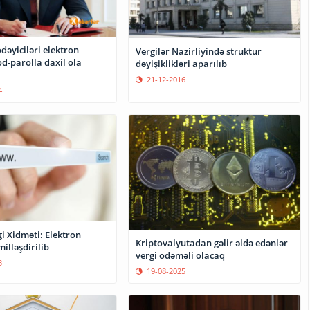
ödəyiciləri elektron
Vergilər Nazirliyində struktur
d-parolla daxil ola
dəyişiklikləri aparılıb
21-12-2016
4
i Xidməti: Elektron
Kriptovalyutadan gəlir əldə edənlər
illəşdirilib
vergi ödəməli olacaq
3
19-08-2025