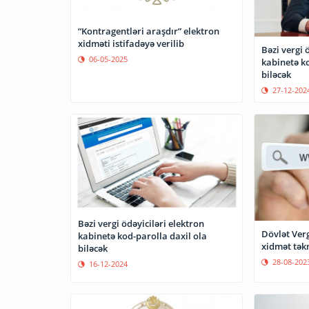
“Kontragentləri araşdır” elektron
xidməti istifadəyə verilib
Bəzi vergi 
06-05-2025
kabinetə ko
biləcək
27-12-202
Bəzi vergi ödəyiciləri elektron
Dövlət Verg
kabinetə kod-parolla daxil ola
xidmət təkm
biləcək
28-08-202
16-12-2024