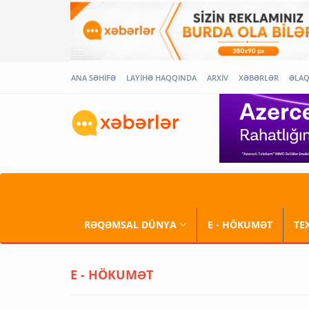
ANA SƏHİFƏ
LAYİHƏ HAQQINDA
ARXİV
XƏBƏRLƏR
ƏLA
RƏQƏMSAL DÜNYA
E - HÖKUMƏT
TE
E - HÖKUMƏT