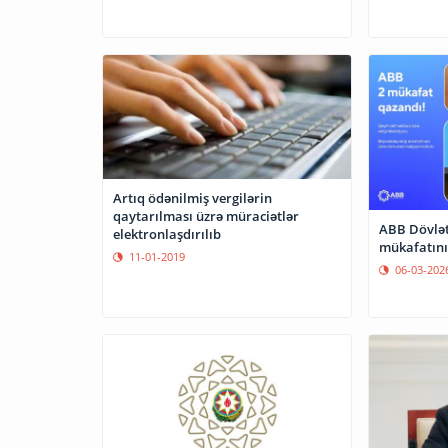
Artıq ödənilmiş vergilərin
qaytarılması üzrə müraciətlər
ABB Dövlət
elektronlaşdırılıb
mükafatını
11-01-2019
06-03-202