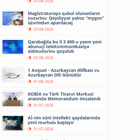
03-08-2026
Magistraturaya qəbul olunanların
nəzərinə: Qeydiyyat yalnız “mygov”
üzərindən aparılacaq
03-08-2026
Qarabağda bu il 3 400-ə yaxın yeni
abunəçi telekommunikasiya
xidmətlərinə qoşulub
03-08-2026
1 Avqust - Azərbaycan Əlifbası və
Azərbaycan Dili Günüdür
01-08-2026
KOBİA və Türk Ticarət Mərkəzi
arasında Memorandum imzalanıb
31-07-2026
Aİ-nin süni intellekt qaydalarında
yeni mərhələ başlayır
31-07-2026