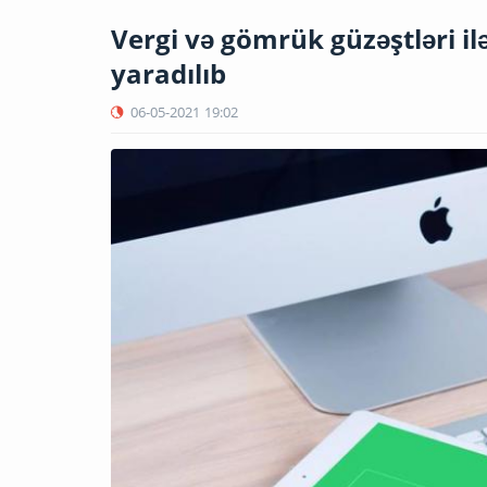
Vergi və gömrük güzəştləri il
yaradılıb
06-05-2021
19:02