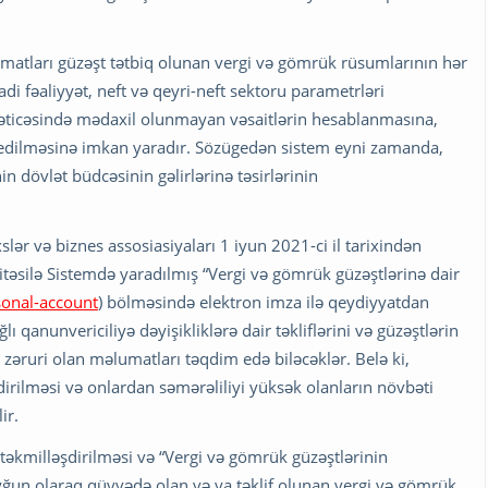
matları güzəşt tətbiq olunan vergi və gömrük rüsumlarının hər
adi fəaliyyət, neft və qeyri-neft sektoru parametrləri
nəticəsində mədaxil olunmayan vəsaitlərin hesablanmasına,
ən edilməsinə imkan yaradır. Sözügedən sistem eyni zamanda,
n dövlət büdcəsinin gəlirlərinə təsirlərinin
lər və biznes assosiasiyaları 1 iyun 2021-ci il tarixindən
sitəsilə Sistemdə yaradılmış “Vergi və gömrük güzəştlərinə dair
sonal-account
) bölməsində elektron imza ilə qeydiyyatdan
 qanunvericiliyə dəyişikliklərə dair təkliflərini və güzəştlərin
 zəruri olan məlumatları təqdim edə biləcəklər. Belə ki,
irilməsi və onlardan səmərəliliyi yüksək olanların növbəti
ir.
təkmilləşdirilməsi və “Vergi və gömrük güzəştlərinin
yğun olaraq qüvvədə olan və ya təklif olunan vergi və gömrük