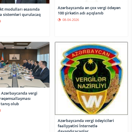
Azərbaycanda ən çox vergi ödəyən
ekt modulları əsasında
100 şirkətin adı açıqlanıb
a sistemləri qurulacaq
08-04-2026
4
 Azərbaycanda vergi
 tanış olub
4
Azərbaycanda vergi ödəyiciləri
fəaliyyətini İnternetlə
dayandıracaqlar