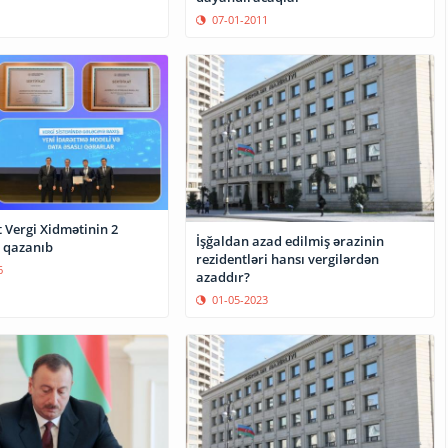
07-01-2011
 Vergi Xidmətinin 2
İşğaldan azad edilmiş ərazinin
 qazanıb
rezidentləri hansı vergilərdən
6
azaddır?
01-05-2023