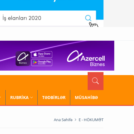
RUBRİKA
TƏDBİRLƏR
MÜSAHİBƏ
Ana Səhifə
E - HÖKUMƏT