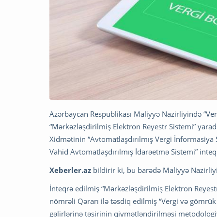
Azərbaycan Respublikası Maliyyə Nazirliyində “Ver
“Mərkəzləşdirilmiş Elektron Reyestr Sistemi” yarad
Xidmətinin “Avtomatlaşdırılmış Vergi İnformasiy
Vahid Avtomatlaşdırılmış İdarəetmə Sistemi” inteq
Xeberler.az
bildirir ki, bu barədə Maliyyə Nazirliyi
İnteqrə edilmiş “Mərkəzləşdirilmiş Elektron Reyestr 
nömrəli Qərarı ilə təsdiq edilmiş “Vergi və gömrü
gəlirlərinə təsirinin qiymətləndirilməsi metodolog