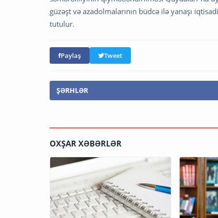
güzəşt və azadolmalarının büdcə ilə yanaşı iqtisad
tutulur.
Paylaş
Tweet
ŞƏRHLƏR
OXŞAR XƏBƏRLƏR