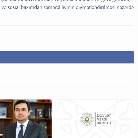
i və sosial baxımdan səmərəliliyinin qiymətləndirilməsi nəzərdə