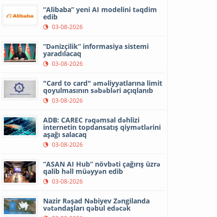
“Alibaba” yeni AI modelini təqdim
edib
03-08-2026
“Dənizçilik” informasiya sistemi
yaradılacaq
03-08-2026
"Card to card" əməliyyatlarına limit
qoyulmasının səbəbləri açıqlanıb
03-08-2026
ADB: CAREC rəqəmsal dəhlizi
internetin topdansatış qiymətlərini
aşağı salacaq
03-08-2026
“ASAN AI Hub” növbəti çağırış üzrə
qalib həll müəyyən edib
03-08-2026
Nazir Rəşad Nəbiyev Zəngilanda
vətəndaşları qəbul edəcək