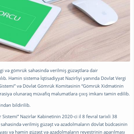
gi və gömrük sahəsində verilmiş güzəştlərə dair
ılıb. Həmin sistemə İqtisadiyyat Nazirliyi yanında Dövlət Vergi
a Sistemi” və Dövlət Gömrük Komitəsinin “Gömrük Xidmətinin
rasiya olunaraq müvafiq məlumatlara çıxış imkanı təmin edilib.
ndən bildirilib.
Sistemi” Nazirlər Kabinetinin 2020-ci il 8 fevral tarixli 38
k sahəsində verilmiş güzəşt və azadolmaların dövlət büdcəsinin
iyası və həmin güzəşt və azadolmaların reyestrinin aparılması