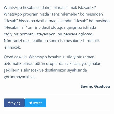
WhatsApp hesabınızı daimi olaraq silmək istəsəniz ?
WhatsApp proqramınızda "Tənzimləmələr" bölməsindən
"Hesab" hissəsinə daxil olmaq lazımdır. "Hesab" bölməsində
"Hesabını sil" əmrinə daxil olduqda qarşınıza istifadə
etdiyiniz nömrəni istəyən yeni bir pəncərə açılacaq.
Nömrənizi daxil etdikdən sonra isə hesabınız birdəfəlik
silinəcək.
Qeyd edək ki, WhatsApp hesabınızı sildiyiniz zaman
avtomatik olaraq bütün qruplardan çıxacaq, yazışmalar,
şəkilləriniz silinəcək və dostlarınızın siyahısında
görünməyəcəksiz.
Sevinc Əsədova
Paylaş
Tweet