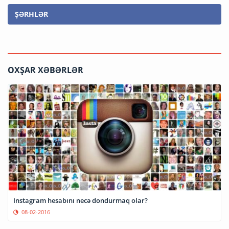
ŞƏRHLƏR
OXŞAR XƏBƏRLƏR
Instagram hesabını necə dondurmaq olar?
08-02-2016