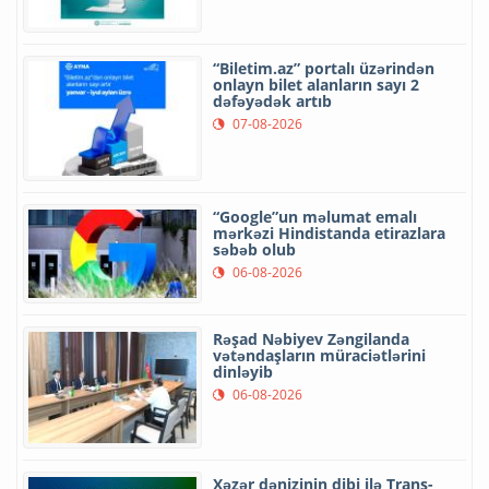
“Biletim.az” portalı üzərindən
onlayn bilet alanların sayı 2
dəfəyədək artıb
07-08-2026
“Google”un məlumat emalı
mərkəzi Hindistanda etirazlara
səbəb olub
06-08-2026
Rəşad Nəbiyev Zəngilanda
vətəndaşların müraciətlərini
dinləyib
06-08-2026
Xəzər dənizinin dibi ilə Trans-