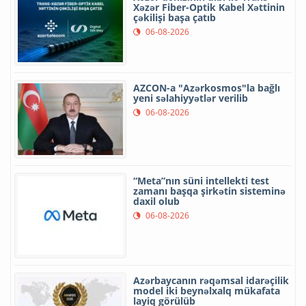
Xəzər Fiber-Optik Kabel Xəttinin
çəkilişi başa çatıb
06-08-2026
AZCON-a "Azərkosmos"la bağlı
yeni səlahiyyətlər verilib
06-08-2026
“Meta”nın süni intellekti test
zamanı başqa şirkətin sisteminə
daxil olub
06-08-2026
Azərbaycanın rəqəmsal idarəçilik
model iki beynəlxalq mükafata
layiq görülüb