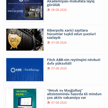
Akademiyası mükafata layiq
görülüb
08-08-2026
Kiberpolis xarici saytlara
hücumlar təşkil edən şəxsləri
saxlayıb
07-08-2026
Fitch ABB-nin reytinqini növbəti
dəfə yüksəltdi!
07-08-2026
“Əmək və Məşğulluq”
altsistemində hazırda 65 mindən
çox aktiv vakansiya var
07-08-2026