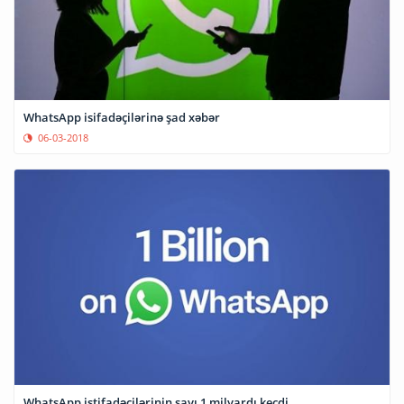
WhatsApp isifadəçilərinə şad xəbər
06-03-2018
WhatsApp istifadəçilərinin sayı 1 milyardı keçdi