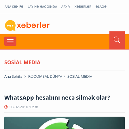
ANA SƏHİFƏ
LAYİHƏ HAQQINDA
ARXİV
XƏBƏRLƏR
ƏLAQƏ
SOSİAL MEDIA
Ana Səhifə
RƏQƏMSAL DÜNYA
SOSİAL MEDIA
WhatsApp hesabını necə silmək olar?
03-02-2016
13:38