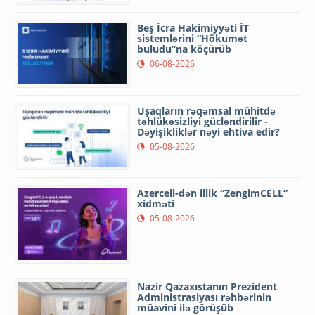
Beş İcra Hakimiyyəti İT
sistemlərini “Hökumət
buludu”na köçürüb
06-08-2026
Uşaqların rəqəmsal mühitdə
təhlükəsizliyi gücləndirilir -
Dəyişikliklər nəyi ehtiva edir?
05-08-2026
Azercell-dən illik “ZengimCELL”
xidməti
05-08-2026
Nazir Qazaxıstanın Prezident
Administrasiyası rəhbərinin
müavini ilə görüşüb