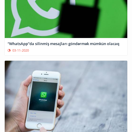
“WhatsApp”da silinmiş mesajları göndərmək mümkün olacaq
03-11-2020