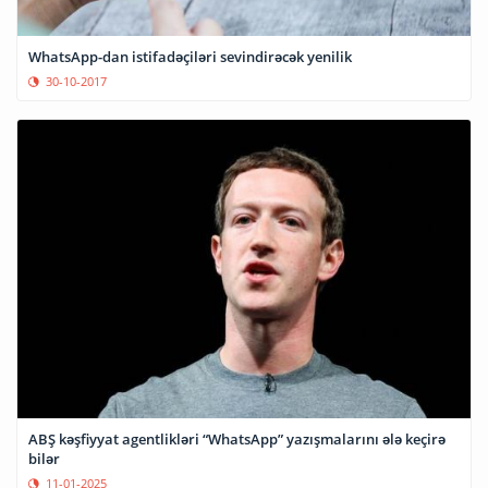
WhatsApp-dan istifadəçiləri sevindirəcək yenilik
30-10-2017
ABŞ kəşfiyyat agentlikləri “WhatsApp” yazışmalarını ələ keçirə
bilər
11-01-2025