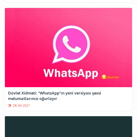
Dövlət Xidməti: “WhatsApp”ın yeni versiyası şəxsi
məlumatlarınızı oğurlayır
28-04-2021