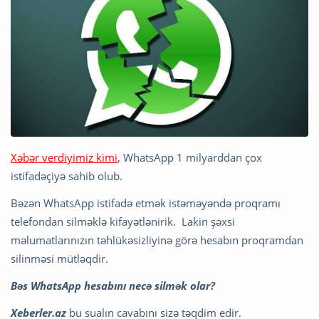
Xəbər verdiyimiz kimi
, WhatsApp 1 milyarddan çox
istifadəçiyə sahib olub.
Bəzən WhatsApp istifadə etmək istəməyəndə proqramı
telefondan silməklə kifayətlənirik. Lakin şəxsi
məlumatlarınızın təhlükəsizliyinə görə hesabın proqramdan
silinməsi mütləqdir.
Bəs WhatsApp hesabını necə silmək olar?
Xeberler.az
bu sualın cavabını sizə təqdim edir.