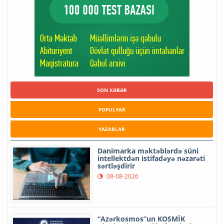
SON XƏBƏR
POPULYAR
YAZARLAR
Danimarka məktəblərdə süni
intellektdən istifadəyə nəzarəti
sərtləşdirir
08-08-2026
“Azərkosmos”un KOSMİK