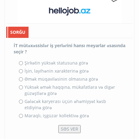
SORĞU
İT mütəxəssislər iş yerlərini hansı meyarlar əsasında
seçir ?
Şirkətin yüksək statusuna görə
İşin, layihənin xarakterinə görə
Əmək müqaviləsinin olmasına görə
Yüksək əmək haqqına, mükafatlara və digər
güzəştlərə görə
Gələcək karyerası üçün əhəmiyyət kəsb
etdiyinə görə
Maraqlı, işgüzar kollektivə görə