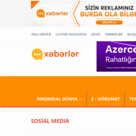
ANA SƏHİFƏ
LAYİHƏ HAQQINDA
ARXİV
XƏBƏRLƏR
ƏLA
RƏQƏMSAL DÜNYA
E - HÖKUMƏT
TE
SOSİAL MEDIA