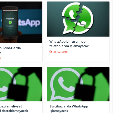
WhatsApp bir sıra mobil
telefonlarda işləməyəcək
u cihazlarda
28-02-2016
k
6
əzi əməliyyat
Bu cihazlarda WhatsApp
sistemlərini dəstəkləməyəcək
işləməyəcək