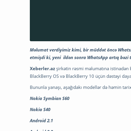
Məlumat verdiyimiz kimi, bir müddət öncə WhatsApp
etmişdi ki, yeni ildən sonra WhatsApp artıq bəzi
Xeberler.az
şirkətin rəsmi məlumatına istinadən 
BlackBerry OS və BlackBerry 10 üçün dəstəyi daya
Bununla yanaşı, aşağıdakı modellər də həmin tari
Nokia Symbian S60
Nokia S40
Android 2.1