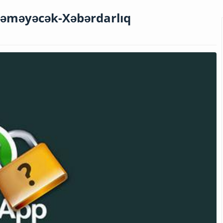
ləməyəcək-Xəbərdarlıq