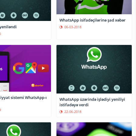
WhatsApp isifadəçilərinə şad xəbər
eniləndi
06-03-2018
6
iyyat sistemi WhatsApp-ı
WhatsApp üzərində işlədiyi yeniliyi
istifadəyə verdi
9
22-06-2018