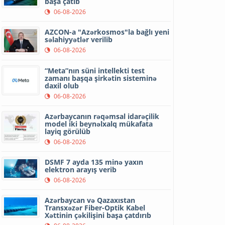
başa çatıb
06-08-2026
AZCON-a "Azərkosmos"la bağlı yeni
səlahiyyətlər verilib
06-08-2026
“Meta”nın süni intellekti test
zamanı başqa şirkətin sisteminə
daxil olub
06-08-2026
Azərbaycanın rəqəmsal idarəçilik
model iki beynəlxalq mükafata
layiq görülüb
06-08-2026
DSMF 7 ayda 135 minə yaxın
elektron arayış verib
06-08-2026
Azərbaycan və Qazaxıstan
Transxəzər Fiber-Optik Kabel
Xəttinin çəkilişini başa çatdırıb