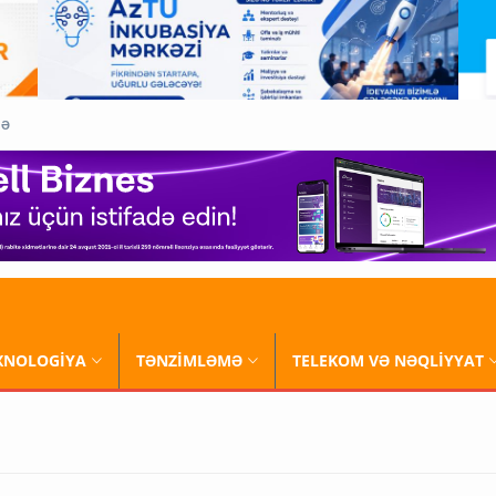
QƏ
XNOLOGİYA
TƏNZİMLƏMƏ
TELEKOM VƏ NƏQLİYYAT