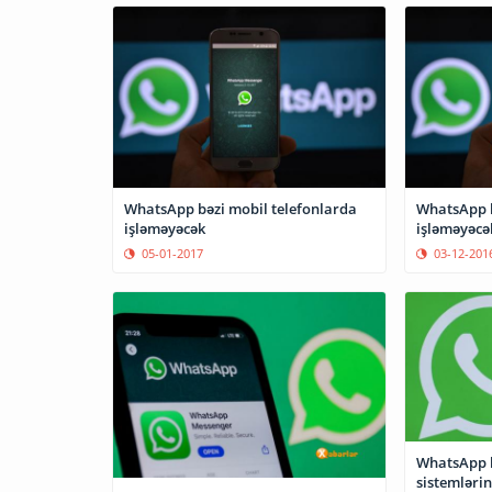
WhatsApp bəzi mobil telefonlarda
WhatsApp b
işləməyəcək
işləməyəcə
05-01-2017
03-12-201
WhatsApp b