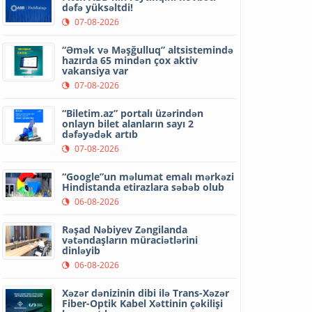
dəfə yüksəltdi!
07-08-2026
“Əmək və Məşğulluq” altsistemində
hazırda 65 mindən çox aktiv
vakansiya var
07-08-2026
“Biletim.az” portalı üzərindən
onlayn bilet alanların sayı 2
dəfəyədək artıb
07-08-2026
“Google”un məlumat emalı mərkəzi
Hindistanda etirazlara səbəb olub
06-08-2026
Rəşad Nəbiyev Zəngilanda
vətəndaşların müraciətlərini
dinləyib
06-08-2026
Xəzər dənizinin dibi ilə Trans-Xəzər
Fiber-Optik Kabel Xəttinin çəkilişi