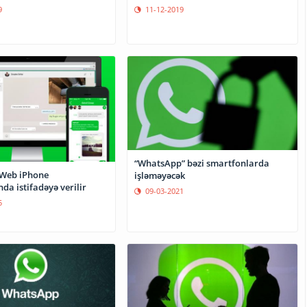
9
11-12-2019
“WhatsApp” bəzi smartfonlarda
Web iPhone
işləməyəcək
a istifadəyə verilir
09-03-2021
5