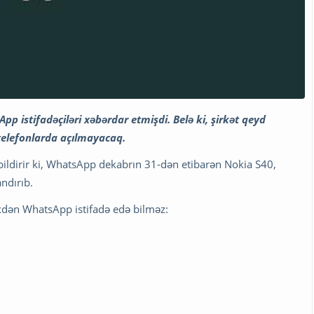
 istifadəçiləri xəbərdar etmişdi. Belə ki, şirkət qeyd
 telefonlarda açılmayacaq.
bildirir ki, WhatsApp dekabrın 31-dən etibarən Nokia S40,
ndırıb.
xdən WhatsApp istifadə edə bilməz: