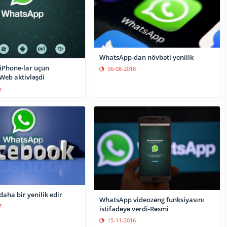
WhatsApp-dan növbəti yenilik
iPhone-lar üçün
06-08-2018
eb aktivləşdi
5
aha bir yenilik edir
WhatsApp videozəng funksiyasını
7
istifadəyə verdi-Rəsmi
15-11-2016