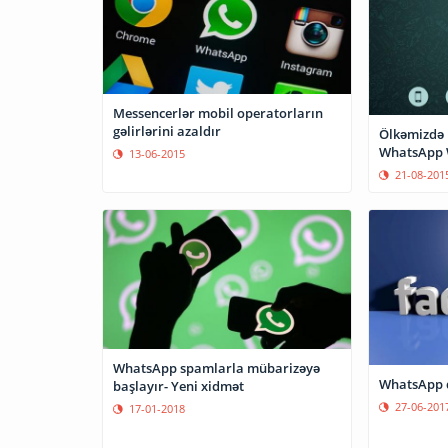
Messencerlər mobil operatorların
gəlirlərini azaldır
Ölkəmizdə 
WhatsApp W
13-06-2015
21-08-201
WhatsApp spamlarla mübarizəyə
WhatsApp d
başlayır- Yeni xidmət
27-06-201
17-01-2018