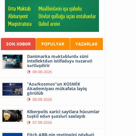
SON XƏBƏR
POPULYAR
YAZARLAR
Danimarka məktəblərdə süni
intellektdən istifadəyə nəzarəti
sərtləşdirir
08-08-2026
“Azərkosmos”un KOSMİK
Akademiyası mükafata layiq
görülüb
08-08-2026
Kiberpolis xarici saytlara hücumlar
təşkil edən şəxsləri saxlayıb
07-08-2026
Fitch ABB-nin reytinqini növbəti