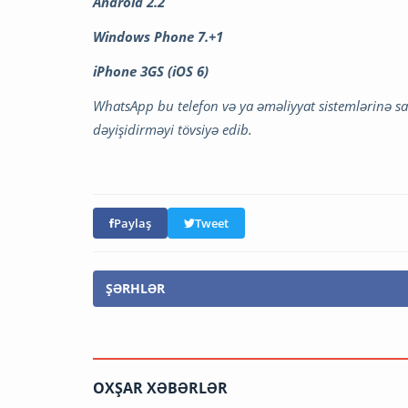
Android 2.2
Windows Phone 7.+1
iPhone 3GS (iOS 6)
WhatsApp bu telefon və ya əməliyyat sistemlərinə sa
dəyişidirməyi tövsiyə edib.
Paylaş
Tweet
ŞƏRHLƏR
OXŞAR XƏBƏRLƏR