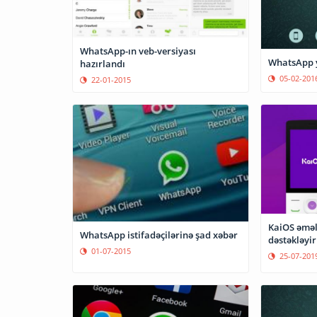
WhatsApp-ın veb-versiyası
WhatsApp y
hazırlandı
05-02-201
22-01-2015
KaiOS əməl
WhatsApp istifadəçilərinə şad xəbər
dəstəkləyir
01-07-2015
25-07-201