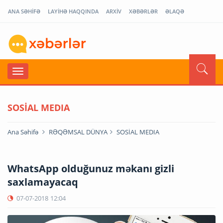
ANA SƏHİFƏ
LAYİHƏ HAQQINDA
ARXİV
XƏBƏRLƏR
ƏLAQƏ
SOSİAL MEDIA
Ana Səhifə
RƏQƏMSAL DÜNYA
SOSİAL MEDIA
WhatsApp olduğunuz məkanı gizli
saxlamayacaq
07-07-2018
12:04