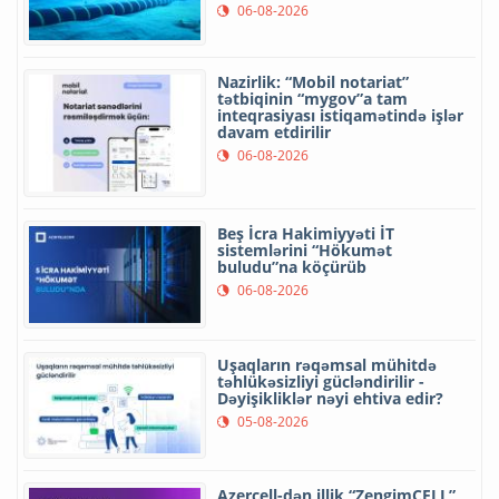
06-08-2026
Nazirlik: “Mobil notariat”
tətbiqinin “mygov”a tam
inteqrasiyası istiqamətində işlər
davam etdirilir
06-08-2026
Beş İcra Hakimiyyəti İT
sistemlərini “Hökumət
buludu”na köçürüb
06-08-2026
Uşaqların rəqəmsal mühitdə
təhlükəsizliyi gücləndirilir -
Dəyişikliklər nəyi ehtiva edir?
05-08-2026
Azercell-dən illik “ZengimCELL”