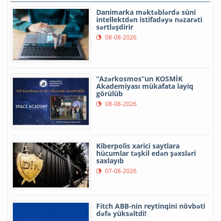
Danimarka məktəblərdə süni
intellektdən istifadəyə nəzarəti
sərtləşdirir
08-08-2026
“Azərkosmos”un KOSMİK
Akademiyası mükafata layiq
görülüb
08-08-2026
Kiberpolis xarici saytlara
hücumlar təşkil edən şəxsləri
saxlayıb
07-08-2026
Fitch ABB-nin reytinqini növbəti
dəfə yüksəltdi!