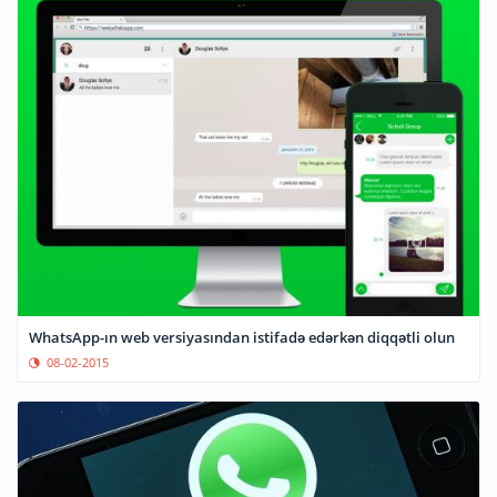
WhatsApp-ın web versiyasından istifadə edərkən diqqətli olun
08-02-2015