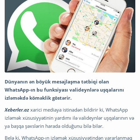
Dünyanın ən böyük mesajlaşma tətbiqi olan
WhatsApp-ın bu funksiyası valideynlərə uşqalarını
izləməkdə köməklik göstərir.
Xeberler.az
xarici mediaya istinadən bildirir ki, WhatsApp
izləmək xüsusiyyətinin yardımı ilə valideynlər uşqalarının və
ya başqa şəxslərin harada olduğunu bilə bilər.
Belə ki, WhatsApp-ın izləmək xüsusiyyətindən yararlanmaq