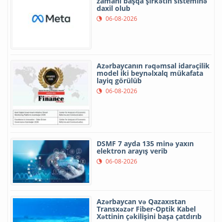
zamanı başqa şirkətin sisteminə
daxil olub
06-08-2026
Azərbaycanın rəqəmsal idarəçilik
model iki beynəlxalq mükafata
layiq görülüb
06-08-2026
DSMF 7 ayda 135 minə yaxın
elektron arayış verib
06-08-2026
Azərbaycan və Qazaxıstan
Transxəzər Fiber-Optik Kabel
Xəttinin çəkilişini başa çatdırıb