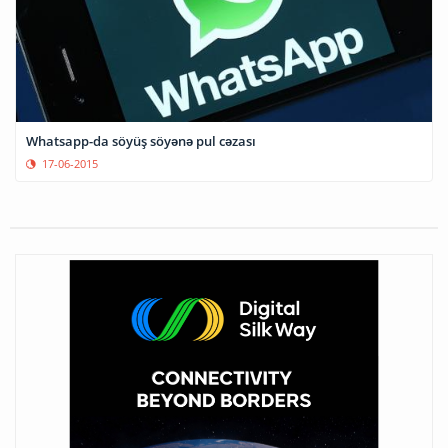
Whatsapp-da söyüş söyənə pul cəzası
17-06-2015