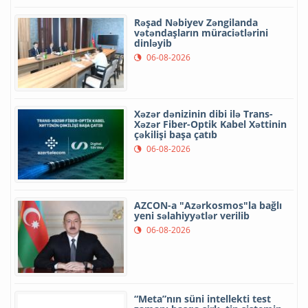
Rəşad Nəbiyev Zəngilanda
vətəndaşların müraciətlərini
dinləyib
06-08-2026
Xəzər dənizinin dibi ilə Trans-
Xəzər Fiber-Optik Kabel Xəttinin
çəkilişi başa çatıb
06-08-2026
AZCON-a "Azərkosmos"la bağlı
yeni səlahiyyətlər verilib
06-08-2026
“Meta”nın süni intellekti test