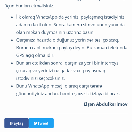
üçün bunları etməlisiniz.
İlk olaraq WhatsApp-da yerinizi paylaşmaq istədiyiniz
adama daxil olun. Sonra kamera simvolunun yanında
olan məkan düyməsinin üzərinə basın.
Qarşınıza hazırda olduğunuz yerin xəritəsi çıxacaq.
Burada canlı məkanı paylaş deyin. Bu zaman telefonda
GPS açıq olmalıdır.
Bunları etdikdən sonra, qarşınıza yeni bir interfeys
çıxacaq və yerinizi nə qədər vaxt paylaşmaq
istədiyinizi seçəcəksiniz.
Bunu WhatsApp mesajı olaraq qarşı tərəfə
göndərdiyiniz andan, həmin şəxs sizi izləyə biləcək.
Elşən Abdulkərimov
Paylaş
Tweet