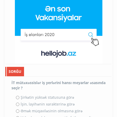
SORĞU
İT mütəxəssislər iş yerlərini hansı meyarlar əsasında
seçir ?
Şirkətin yüksək statusuna görə
İşin, layihənin xarakterinə görə
Əmək müqaviləsinin olmasına görə