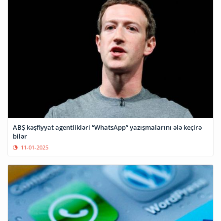
ABŞ kəşfiyyat agentlikləri “WhatsApp” yazışmalarını ələ keçirə
bilər
11-01-2025