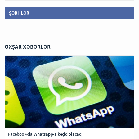
ŞƏRHLƏR
OXŞAR XƏBƏRLƏR
Facebook-da Whatsapp-a keçid olacaq