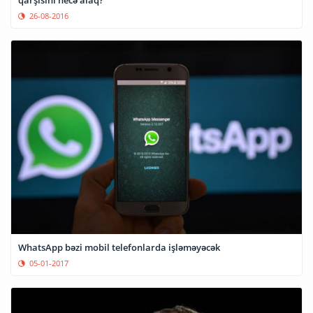
qarşısını necə alaq?
26-08-2016
WhatsApp bəzi mobil telefonlarda işləməyəcək
05-01-2017