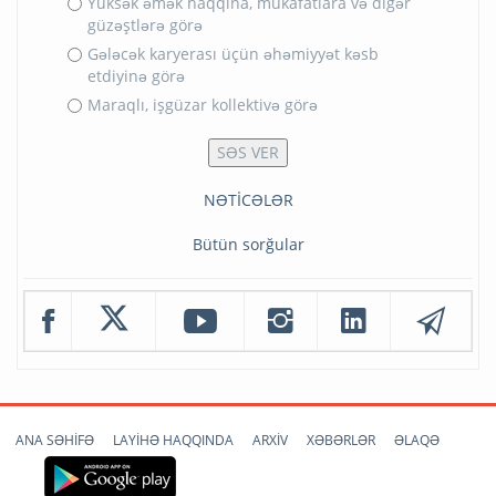
Yüksək əmək haqqına, mükafatlara və digər
güzəştlərə görə
Gələcək karyerası üçün əhəmiyyət kəsb
etdiyinə görə
Maraqlı, işgüzar kollektivə görə
NƏTİCƏLƏR
Bütün sorğular
ANA SƏHİFƏ
LAYİHƏ HAQQINDA
ARXİV
XƏBƏRLƏR
ƏLAQƏ