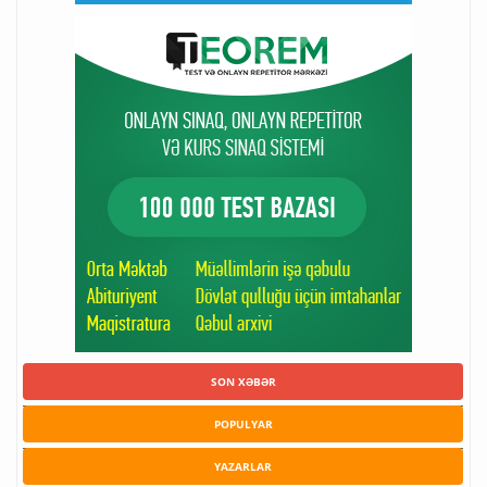
SON XƏBƏR
POPULYAR
YAZARLAR