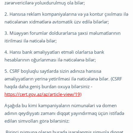
zərərvericilərə yoluxdurulmuş ola bilər;
2. Hansısa reklam kompaniyalarına və ya kontur çıxılması ilə
nəticələnən xidmətlərə avtomatik üzv edilə bilərlər;
3. Müəyyən forumlar doldurarlarsa şəxsi məlumatlarının
itirilməsi ilə nəticələ bilər;
4. Hansı bank əməliyyatları etməli olarlarsa bank
hesablarının oğurlanması ilə nəticələnə bilər;
5. CSRF boşluqlu saytlarda sizin adınıza hansısa
əməliyyatların yerinə yetirilməsi ilə nəticələnə bilər. (CSRF
haqda daha geniş burdan oxuya bilərsiniz -
https://cert.gov.az/az/article-view/19)
Aşağıda bu kimi kampaniyaların nümunələri və domen
adının qeydiyyatı zamanı diqqət yayındırmaq üçün istifadə
edilən simvolları görə bilərsiniz:
Birinci nümunə olaraq burada işarələnmiş simvola diqqət