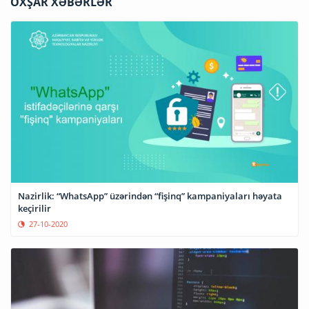
OXŞAR XƏBƏRLƏR
Nazirlik: “WhatsApp” üzərindən “fişinq” kampaniyaları həyata
keçirilir
27-10-2020