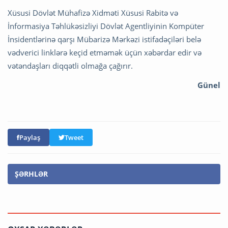
Xüsusi Dövlət Mühafizə Xidməti Xüsusi Rabitə və
İnformasiya Təhlükəsizliyi Dövlət Agentliyinin Kompüter
İnsidentlərinə qarşı Mübarizə Mərkəzi istifadəçiləri belə
vədverici linklərə keçid etməmək üçün xəbərdar edir və
vətəndaşları diqqətli olmağa çağırır.
Günel
Paylaş
Tweet
ŞƏRHLƏR