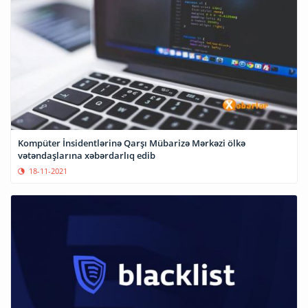
Kompüter İnsidentlərinə Qarşı Mübarizə Mərkəzi ölkə
vətəndaşlarına xəbərdarlıq edib
18-11-2021