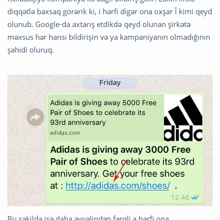
diqqətlə baxsaq görərik ki, i hərfi digər ona oxşar Î kimi qeyd
olunub. Google-da axtarış etdikdə qeyd olunan şirkətə
məxsus hər hansı bildirişin və ya kampaniyanın olmadığının
şahidi oluruq.
Bu şəkildə isə daha əvvəlindən fərqli a hərfi ona