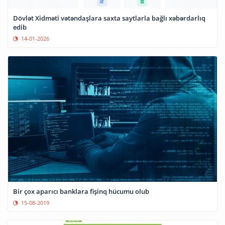
Dövlət Xidməti vətəndaşlara saxta saytlarla bağlı xəbərdarlıq
edib
14-01-2026
Bir çox aparıcı banklara fişinq hücumu olub
15-08-2019