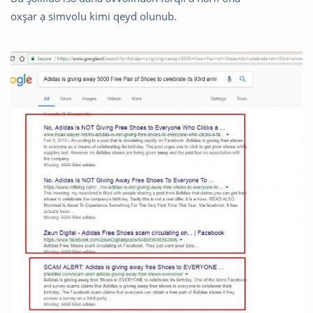
oxşar ạ simvolu kimi qeyd olunub.