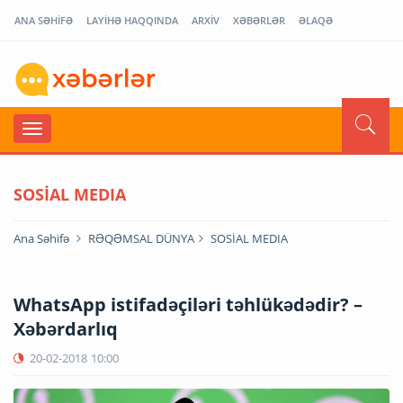
ANA SƏHİFƏ
LAYİHƏ HAQQINDA
ARXİV
XƏBƏRLƏR
ƏLAQƏ
SOSİAL MEDIA
Ana Səhifə
RƏQƏMSAL DÜNYA
SOSİAL MEDIA
WhatsApp istifadəçiləri təhlükədədir? –
Xəbərdarlıq
20-02-2018
10:00