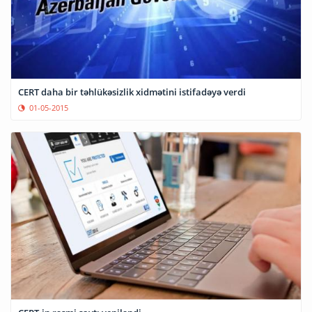
CERT daha bir təhlükəsizlik xidmətini istifadəyə verdi
01-05-2015