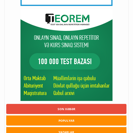
SON XƏBƏR
POPULYAR
YAZARLAR