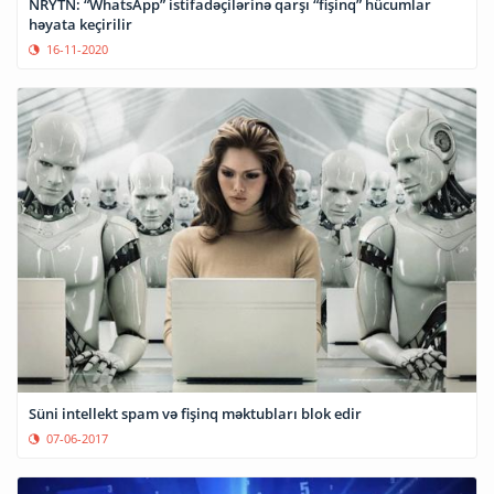
NRYTN: “WhatsApp” istifadəçilərinə qarşı “fişinq” hücumlar
həyata keçirilir
16-11-2020
Süni intellekt spam və fişinq məktubları blok edir
07-06-2017