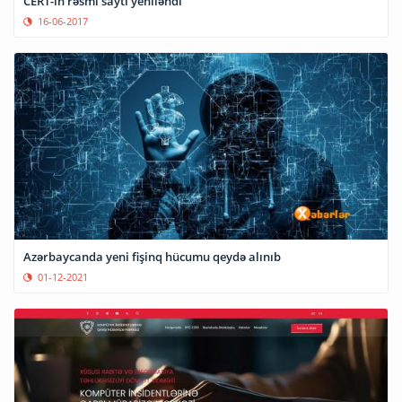
CERT-in rəsmi saytı yeniləndi
16-06-2017
Azərbaycanda yeni fişinq hücumu qeydə alınıb
01-12-2021