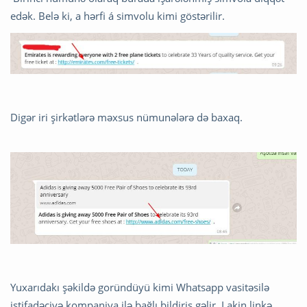
edək. Belə ki, a hərfi á simvolu kimi göstərilir.
Digər iri şirkətlərə məxsus nümunələrə də baxaq.
Yuxarıdakı şəkildə goründüyü kimi Whatsapp vasitəsilə
istifadəçiyə kompaniya ilə bağlı bildiriş gəlir. Lakin linkə