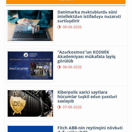
Danimarka məktəblərdə süni
intellektdən istifadəyə nəzarəti
sərtləşdirir
08-08-2026
“Azərkosmos”un KOSMİK
Akademiyası mükafata layiq
görülüb
08-08-2026
Kiberpolis xarici saytlara
hücumlar təşkil edən şəxsləri
saxlayıb
07-08-2026
Fitch ABB-nin reytinqini növbəti