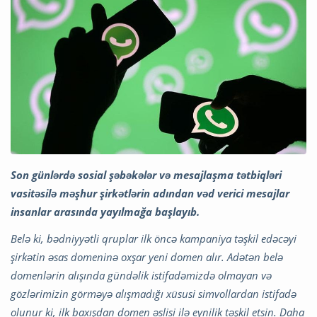
Son günlərdə sosial şəbəkələr və mesajlaşma tətbiqləri
vasitəsilə məşhur şirkətlərin adından vəd verici mesajlar
insanlar arasında yayılmağa başlayıb.
Belə ki, bədniyyətli qruplar ilk öncə kampaniya təşkil edəcəyi
şirkətin əsas domeninə oxşar yeni domen alır. Adətən belə
domenlərin alışında gündəlik istifadəmizdə olmayan və
gözlərimizin görməyə alışmadığı xüsusi simvollardan istifadə
olunur ki, ilk baxışdan domen əslisi ilə eynilik təşkil etsin. Daha