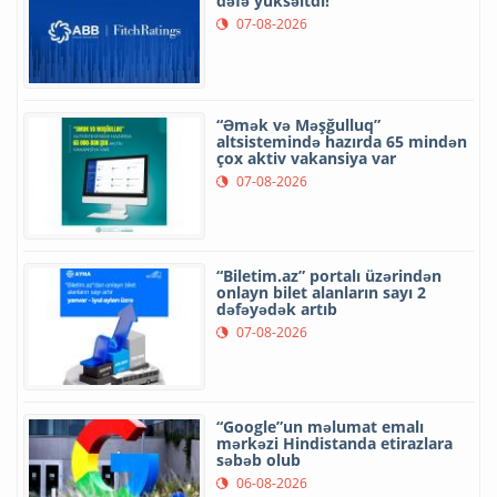
dəfə yüksəltdi!
07-08-2026
“Əmək və Məşğulluq”
altsistemində hazırda 65 mindən
çox aktiv vakansiya var
07-08-2026
“Biletim.az” portalı üzərindən
onlayn bilet alanların sayı 2
dəfəyədək artıb
07-08-2026
“Google”un məlumat emalı
mərkəzi Hindistanda etirazlara
səbəb olub
06-08-2026