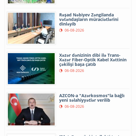
Rəşad Nəbiyev Zəngilanda
vətəndaşların müraciətlərini
dinləyib
06-08-2026
Xəzər dənizinin dibi ilə Trans-
Xəzər Fiber-Optik Kabel Xəttinin
çəkilişi başa çatıb
06-08-2026
AZCON-a "Azərkosmos"la bağlı
yeni səlahiyyətlər verilib
06-08-2026