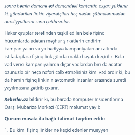
sonra həmin domenə əsl domendəki kontentin oxşarı yüklənir
ki, göndərilən linkin ziyarətçiləri heç nədən şübhələnmədən
əməliyyatlarını sona çatdırsınlar.
Haker qruplar tərəfindən təşkil edilən belə fişinq
hücumlarda adətən məşhur şirkətlərin endirim
kampaniyaları və ya hədiyyə kampaniyaları adı altında
istifadəçilərə fişinq link göndərməklə həyata keçirilir. Belə
vəd verici kampaniyalarda digər vədlərdən biri də adətən
özünüzlə bir neçə nəfəri cəlb etməlisiniz kimi vədlərdir ki, bu
da həmin fişinq linkinin avtomatik insanlar arasında sürətli
yayılmasına gətirib çıxarır.
Xeberler.az
bildirir ki, bu barədə Kompüter İnsidentlərinə
Qarşı Mübarizə Mərkəzi (CERT) məlumat yayıb.
Qurum məsələ ilə bağlı təlimat təqdim edib:
1. Bu kimi fişinq linklərinə keçid edənlər müəyyən