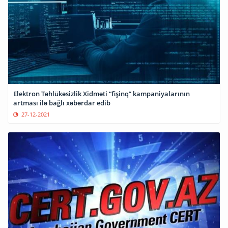
Elektron Təhlükəsizlik Xidməti “fişinq” kampaniyalarının
artması ilə bağlı xəbərdar edib
27-12-2021