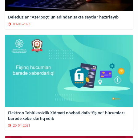
Dələduzlar "Azərpoçt"un adından saxta saytlar hazırlayıb
09-01-2023
Elektron Təhlükəsizlik Xidməti növbəti dəfə “fişinq” hücumları
barədə xəbərdarlıq edib
20-04-2021