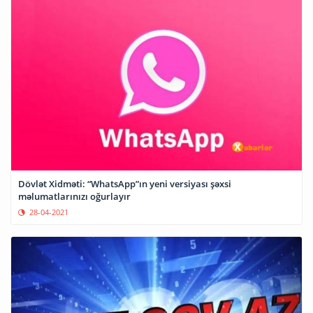
Dövlət Xidməti: “WhatsApp”ın yeni versiyası şəxsi
məlumatlarınızı oğurlayır
28-04-2021