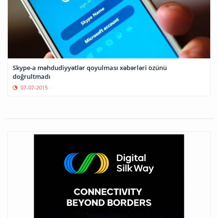
Skype-a məhdudiyyətlər qoyulması xəbərləri özünü
doğrultmadı
07-07-2015