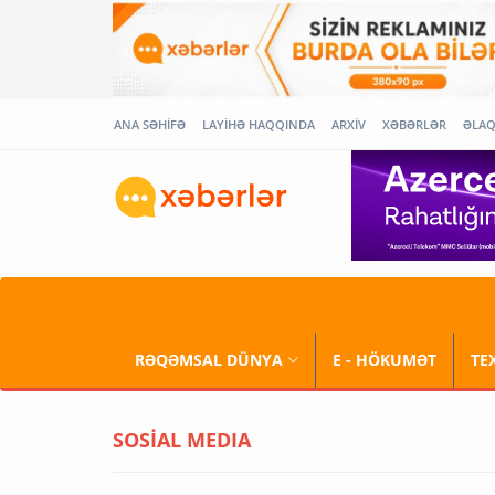
ANA SƏHİFƏ
LAYİHƏ HAQQINDA
ARXİV
XƏBƏRLƏR
ƏLA
RƏQƏMSAL DÜNYA
E - HÖKUMƏT
TE
SOSİAL MEDIA