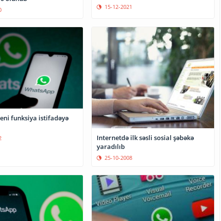
15-12-2021
0
ni funksiya istifadəyə
Internetdə ilk səsli sosial şəbəkə
2
yaradılıb
25-10-2008