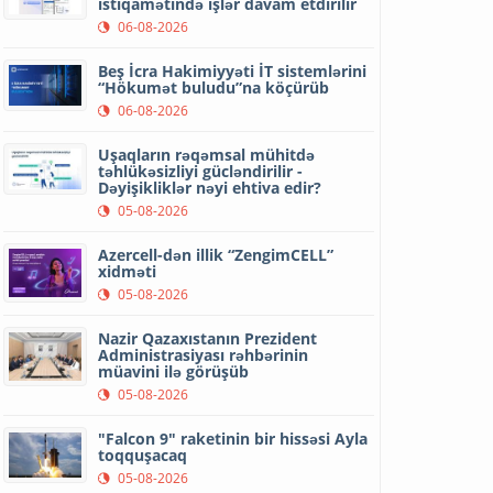
istiqamətində işlər davam etdirilir
06-08-2026
Beş İcra Hakimiyyəti İT sistemlərini
“Hökumət buludu”na köçürüb
06-08-2026
Uşaqların rəqəmsal mühitdə
təhlükəsizliyi gücləndirilir -
Dəyişikliklər nəyi ehtiva edir?
05-08-2026
Azercell-dən illik “ZengimCELL”
xidməti
05-08-2026
Nazir Qazaxıstanın Prezident
Administrasiyası rəhbərinin
müavini ilə görüşüb
05-08-2026
"Falcon 9" raketinin bir hissəsi Ayla
toqquşacaq
05-08-2026