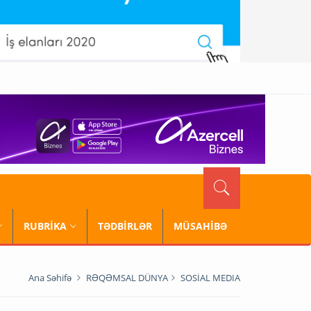
RUBRİKA
TƏDBİRLƏR
MÜSAHİBƏ
Ana Səhifə
RƏQƏMSAL DÜNYA
SOSİAL MEDIA