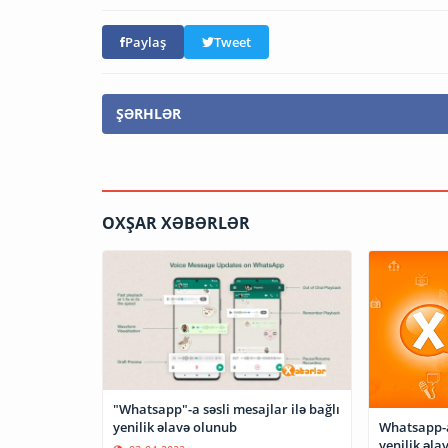
Paylaş
Tweet
ŞƏRHLƏR
OXŞAR XƏBƏRLƏR
"Whatsapp"-a səsli mesajlar ilə bağlı
yenilik əlavə olunub
Whatsapp-a 
yenilik əla