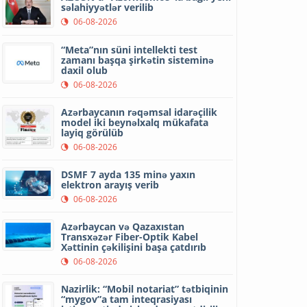
səlahiyyətlər verilib
06-08-2026
“Meta”nın süni intellekti test
zamanı başqa şirkətin sisteminə
daxil olub
06-08-2026
Azərbaycanın rəqəmsal idarəçilik
model iki beynəlxalq mükafata
layiq görülüb
06-08-2026
DSMF 7 ayda 135 minə yaxın
elektron arayış verib
06-08-2026
Azərbaycan və Qazaxıstan
Transxəzər Fiber-Optik Kabel
Xəttinin çəkilişini başa çatdırıb
06-08-2026
Nazirlik: “Mobil notariat” tətbiqinin
“mygov”a tam inteqrasiyası