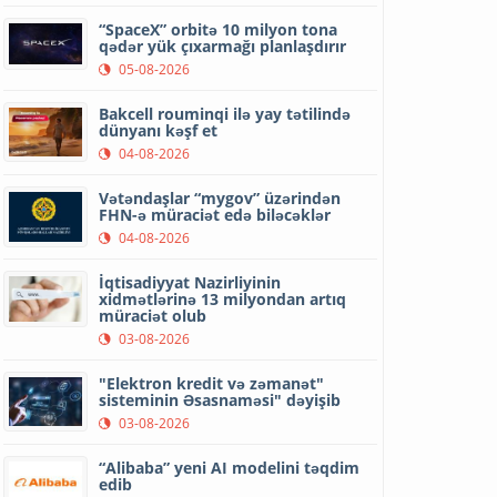
“SpaceX” orbitə 10 milyon tona
qədər yük çıxarmağı planlaşdırır
05-08-2026
Bakcell rouminqi ilə yay tətilində
dünyanı kəşf et
04-08-2026
Vətəndaşlar “mygov” üzərindən
FHN-ə müraciət edə biləcəklər
04-08-2026
İqtisadiyyat Nazirliyinin
xidmətlərinə 13 milyondan artıq
müraciət olub
03-08-2026
"Elektron kredit və zəmanət"
sisteminin Əsasnaməsi" dəyişib
03-08-2026
“Alibaba” yeni AI modelini təqdim
edib