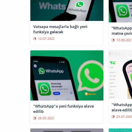
Vatsapa mesajlarla bağlı yeni
“WhatsApp”
funksiya gələcək
mətnə çev
12-07-2022
13-09-202
"WhatsApp 
"WhatsApp"a yeni funksiya əlavə
əlavə edili
edilib
03-07-202
26-05-2021