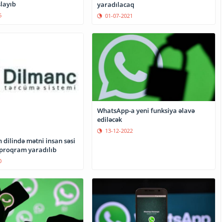
layıb
yaradılacaq
6
01-07-2021
WhatsApp-a yeni funksiya əlavə
ediləcək
13-12-2022
dilində mətni insan səsi
 proqram yaradılıb
0