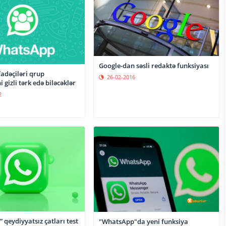
Google-dan səsli redaktə funksiyası
fadəçiləri qrup
26-02-2016
 gizli tərk edə biləcəklər
2
qeydiyyatsız çatları test
"WhatsApp"da yeni funksiya