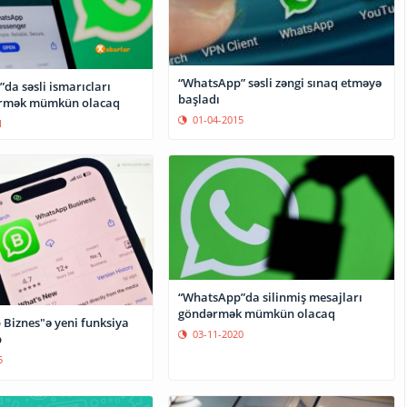
“WhatsApp” səsli zəngi sınaq etməyə
da səsli ismarıcları
başladı
irmək mümkün olacaq
01-04-2015
1
“WhatsApp”da silinmiş mesajları
göndərmək mümkün olacaq
Biznes"ə yeni funksiya
03-11-2020
b
5