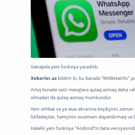
Vatsapda yeni funksiya yaradılıb.
Xeberler.az
bildirir ki, bu barədə "WABetaInfo" p
Artıq burada səsli mesajlara qulaq asmaq daha rah
olmadan da qulaq asmaq mümkündür.
Yeni söhbət və ya əsas ekranına keçdiyiniz zaman
İstifadəçilər, həmçinin oxutmanı dayandırmaq və 
Hələlik yeni funksiya "Android"in beta versiyasında