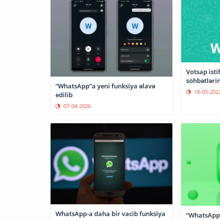
Votsap isti
söhbətlərini
“WhatsApp”a yeni funksiya əlavə
18-05-202
edilib
07-04-2026
WhatsApp-a daha bir vacib funksiya
“WhatsApp” 