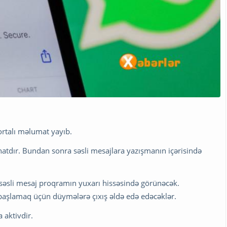
ortalı məlumat yayıb.
atdır. Bundan sonra səsli mesajlara yazışmanın içərisində
 səsli mesaj proqramın yuxarı hissəsində görünəcək.
başlamaq üçün düymələrə çıxış əldə edə edəcəklər.
 aktivdir.