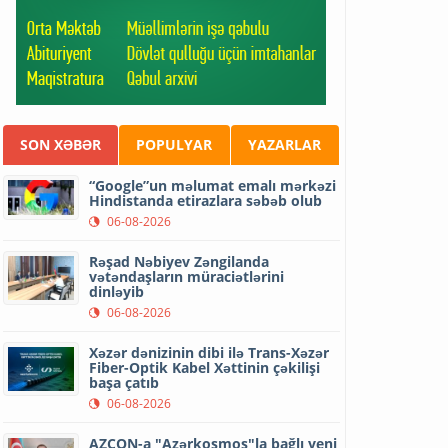
SON XƏBƏR
POPULYAR
YAZARLAR
“Google”un məlumat emalı mərkəzi
Hindistanda etirazlara səbəb olub
06-08-2026
Rəşad Nəbiyev Zəngilanda
vətəndaşların müraciətlərini
dinləyib
06-08-2026
Xəzər dənizinin dibi ilə Trans-Xəzər
Fiber-Optik Kabel Xəttinin çəkilişi
başa çatıb
06-08-2026
AZCON-a "Azərkosmos"la bağlı yeni