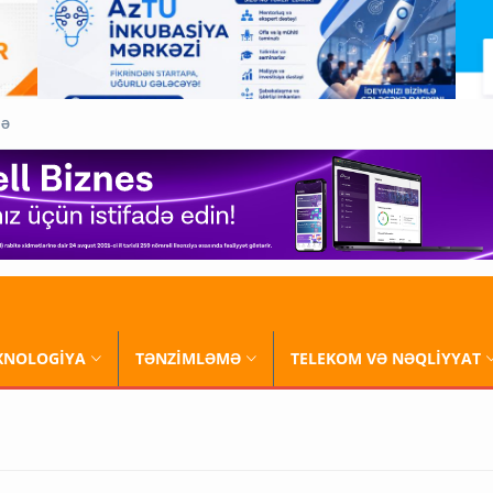
QƏ
XNOLOGİYA
TƏNZİMLƏMƏ
TELEKOM VƏ NƏQLİYYAT