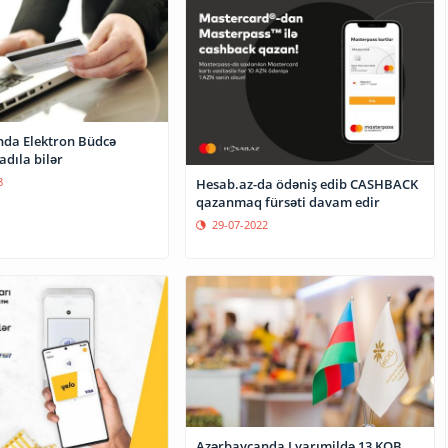
da Elektron Büdcə
adıla bilər
8
Hesab.az-da ödəniş edib CASHBACK
qazanmaq fürsəti davam edir
29-07-2022
Azərbaycanda I yarımildə 13 KOB