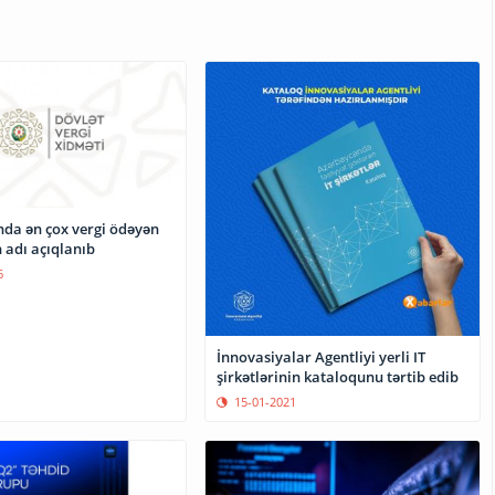
da ən çox vergi ödəyən
n adı açıqlanıb
6
İnnovasiyalar Agentliyi yerli IT
şirkətlərinin kataloqunu tərtib edib
15-01-2021