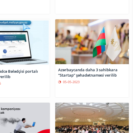
Azərbaycanda daha 3 sahibkara
dcə Bələdçisi portalı
“Startap” şəhadətnaməsi verilib
erilib
05-05-2023
6