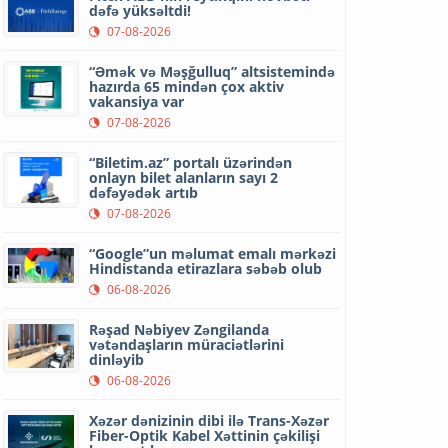
dəfə yüksəltdi!
07-08-2026
“Əmək və Məşğulluq” altsistemində
hazırda 65 mindən çox aktiv
vakansiya var
07-08-2026
“Biletim.az” portalı üzərindən
onlayn bilet alanların sayı 2
dəfəyədək artıb
07-08-2026
“Google”un məlumat emalı mərkəzi
Hindistanda etirazlara səbəb olub
06-08-2026
Rəşad Nəbiyev Zəngilanda
vətəndaşların müraciətlərini
dinləyib
06-08-2026
Xəzər dənizinin dibi ilə Trans-Xəzər
Fiber-Optik Kabel Xəttinin çəkilişi