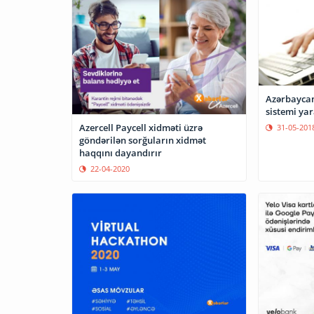
Azərbaycan
sistemi yar
Azercell Paycell xidməti üzrə
31-05-201
göndərilən sorğuların xidmət
haqqını dayandırır
22-04-2020