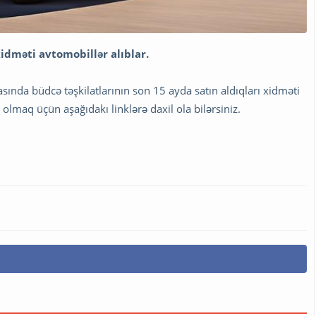
idməti avtomobillər alıblar.
asında büdcə təşkilatlarının son 15 ayda satın aldıqları xidməti
ş olmaq üçün aşağıdakı linklərə daxil ola bilərsiniz.