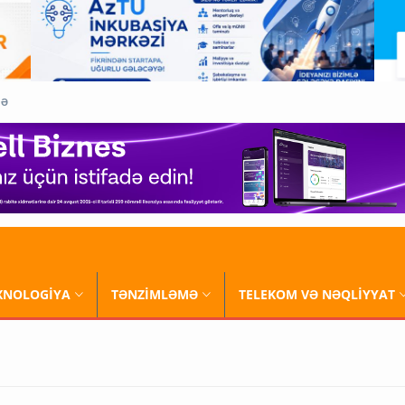
QƏ
XNOLOGİYA
TƏNZİMLƏMƏ
TELEKOM VƏ NƏQLİYYAT