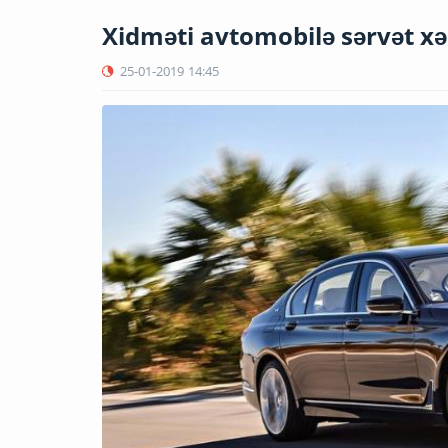
Xidməti avtomobilə sərvət xər
25-01-2019
14:45