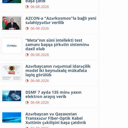
başa çatıb
06-08-2026
AZCON-a "Azərkosmos"la bağlı yeni
səlahiyyətlər verilib
06-08-2026
“Meta”nın süni intellekti test
zamanı başqa şirkətin sisteminə
daxil olub
06-08-2026
Azərbaycanın rəqəmsal idarəçilik
model iki beynəlxalq mükafata
layiq görülüb
06-08-2026
DSMF 7 ayda 135 minə yaxın
elektron arayış verib
06-08-2026
Azərbaycan və Qazaxıstan
Transxəzər Fiber-Optik Kabel
Xəttinin çəkilişini başa çatdırıb