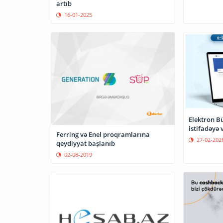
artıb
16-01-2025
Elektron Bü
istifadəyə v
Ferring və Enel proqramlarına
27-02-202
qeydiyyat başlanıb
02-08-2019