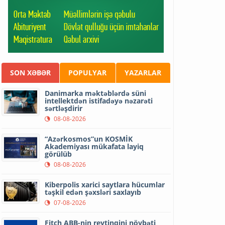
SON XƏBƏR
POPULYAR
YAZARLAR
Danimarka məktəblərdə süni
intellektdən istifadəyə nəzarəti
sərtləşdirir
08-08-2026
“Azərkosmos”un KOSMİK
Akademiyası mükafata layiq
görülüb
08-08-2026
Kiberpolis xarici saytlara hücumlar
təşkil edən şəxsləri saxlayıb
07-08-2026
Fitch ABB-nin reytinqini növbəti