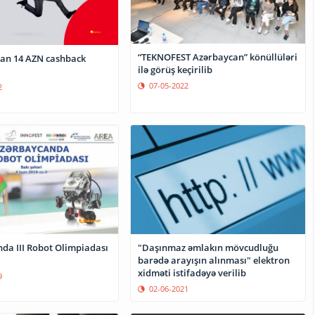
“TEKNOFEST Azərbaycan” könüllüləri
an 14 AZN cashback
ilə görüş keçirilib
07-05-2022
2
"Daşınmaz əmlakın mövcudluğu
da III Robot Olimpiadası
barədə arayışın alınması" elektron
xidməti istifadəyə verilib
9
02-06-2021