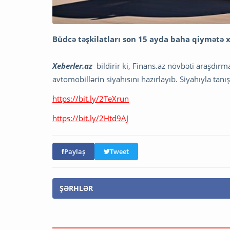
Büdcə təşkilatları son 15 ayda baha qiymətə x
Xeberler.az
bildirir ki, Finans.az növbəti araşdırm
avtomobillərin siyahısını hazırlayıb. Siyahıyla tanı
https://bit.ly/2TeXrun
https://bit.ly/2Htd9AJ
Paylaş
Tweet
ŞƏRHLƏR