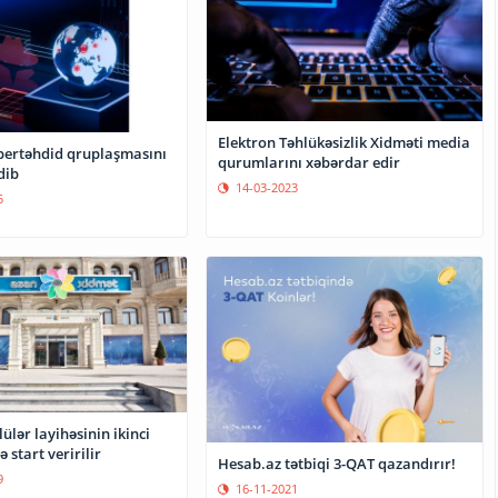
Elektron Təhlükəsizlik Xidməti media
ibertəhdid qruplaşmasını
qurumlarını xəbərdar edir
dib
14-03-2023
5
lülər layihəsinin ikinci
 start veririlir
Hesab.az tətbiqi 3-QAT qazandırır!
9
16-11-2021