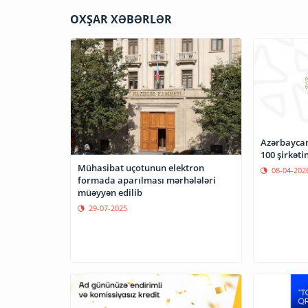
OXŞAR XƏBƏRLƏR
Azərbaycan
100 şirkəti
Mühasibat uçotunun elektron
08-04-202
formada aparılması mərhələləri
müəyyən edilib
29-07-2025