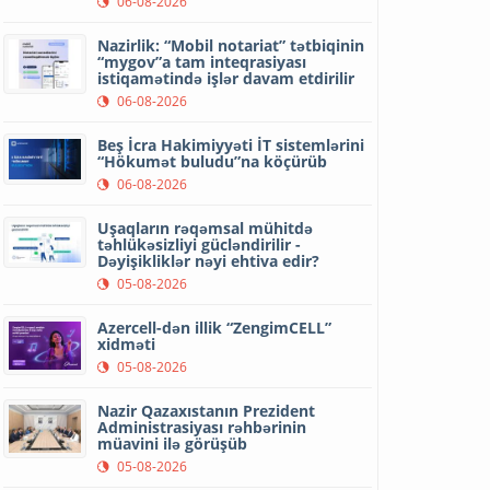
06-08-2026
Nazirlik: “Mobil notariat” tətbiqinin
“mygov”a tam inteqrasiyası
istiqamətində işlər davam etdirilir
06-08-2026
Beş İcra Hakimiyyəti İT sistemlərini
“Hökumət buludu”na köçürüb
06-08-2026
Uşaqların rəqəmsal mühitdə
təhlükəsizliyi gücləndirilir -
Dəyişikliklər nəyi ehtiva edir?
05-08-2026
Azercell-dən illik “ZengimCELL”
xidməti
05-08-2026
Nazir Qazaxıstanın Prezident
Administrasiyası rəhbərinin
müavini ilə görüşüb
05-08-2026