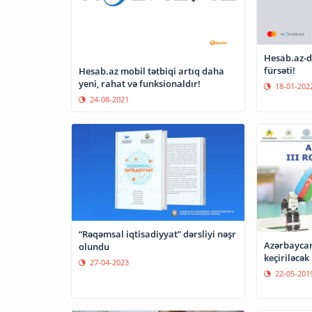
Hesab.az-d
fürsəti!
Hesab.az mobil tətbiqi artıq daha
yeni, rahat və funksionaldır!
18-01-202
24-08-2021
“Rəqəmsal iqtisadiyyat” dərsliyi nəşr
Azərbaycan
olundu
keçiriləcək
27-04-2023
22-05-201