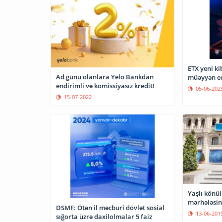
ETX yeni k
Ad günü olanlara Yelo Bankdan
müəyyən e
endirimli və komissiyasız kredit!
05-06-202
15-07-2022
Yaşlı könül
mərhələsinə
DSMF: Ötən il məcburi dövlət sosial
13-06-201
sığorta üzrə daxilolmalar 5 faiz