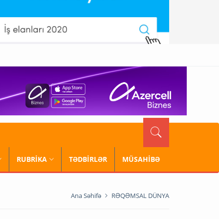
RUBRİKA
TƏDBİRLƏR
MÜSAHİBƏ
Ana Səhifə
RƏQƏMSAL DÜNYA