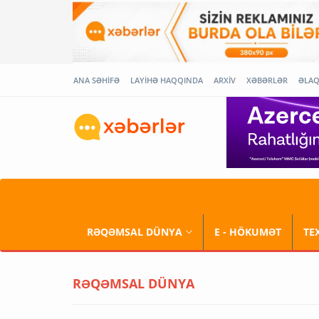
ANA SƏHİFƏ
LAYİHƏ HAQQINDA
ARXİV
XƏBƏRLƏR
ƏLA
RƏQƏMSAL DÜNYA
E - HÖKUMƏT
TE
RƏQƏMSAL DÜNYA