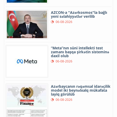
AZCON-a "Azərkosmos"la bağlı
yeni səlahiyyətlər verilib
06-08-2026
“Meta”nın süni intellekti test
zamanı başqa şirkətin sisteminə
daxil olub
06-08-2026
Azərbaycanın rəqəmsal idarəçilik
model iki beynəlxalq mükafata
layiq görülüb
06-08-2026