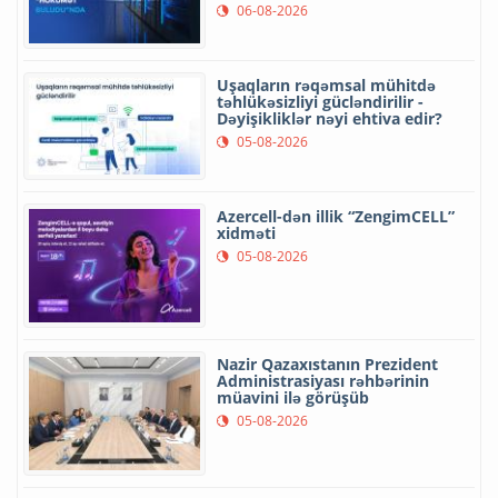
06-08-2026
Uşaqların rəqəmsal mühitdə
təhlükəsizliyi gücləndirilir -
Dəyişikliklər nəyi ehtiva edir?
05-08-2026
Azercell-dən illik “ZengimCELL”
xidməti
05-08-2026
Nazir Qazaxıstanın Prezident
Administrasiyası rəhbərinin
müavini ilə görüşüb
05-08-2026