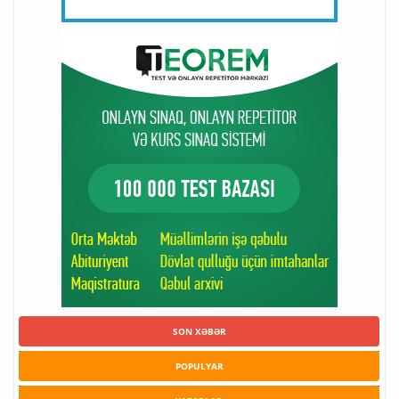
SON XƏBƏR
POPULYAR