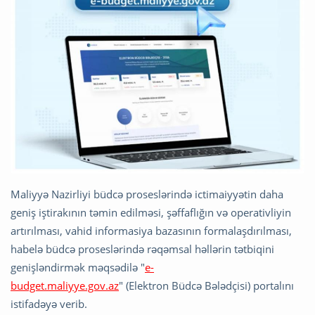
Maliyyə Nazirliyi büdcə proseslərində ictimaiyyətin daha
geniş iştirakının təmin edilməsi, şəffaflığın və operativliyin
artırılması, vahid informasiya bazasının formalaşdırılması,
habelə büdcə proseslərində rəqəmsal həllərin tətbiqini
genişləndirmək məqsədilə "
e-
budget.maliyye.gov.az
" (Elektron Büdcə Bələdçisi) portalını
istifadəyə verib.