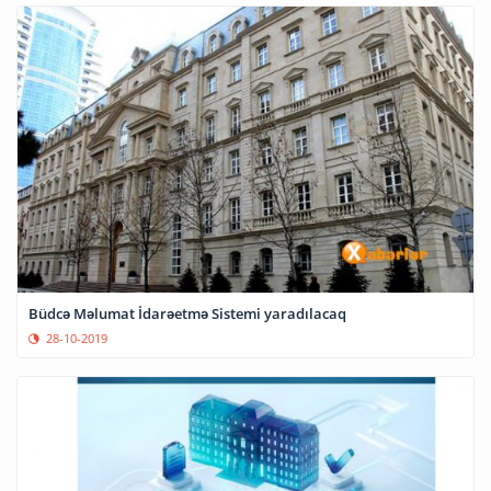
Büdcə Məlumat İdarəetmə Sistemi yaradılacaq
28-10-2019