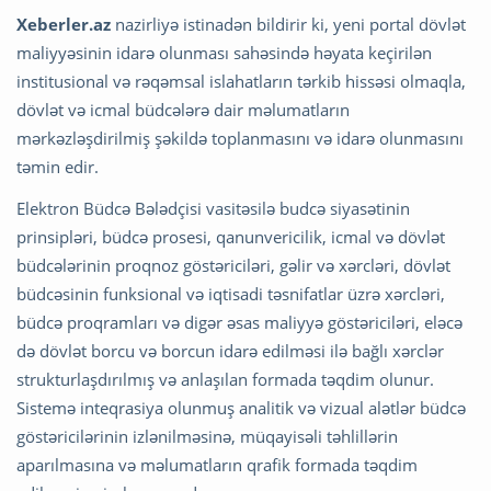
Xeberler.az
nazirliyə istinadən bildirir ki, yeni portal dövlət
maliyyəsinin idarə olunması sahəsində həyata keçirilən
institusional və rəqəmsal islahatların tərkib hissəsi olmaqla,
dövlət və icmal büdcələrə dair məlumatların
mərkəzləşdirilmiş şəkildə toplanmasını və idarə olunmasını
təmin edir.
Elektron Büdcə Bələdçisi vasitəsilə budcə siyasətinin
prinsipləri, büdcə prosesi, qanunvericilik, icmal və dövlət
büdcələrinin proqnoz göstəriciləri, gəlir və xərcləri, dövlət
büdcəsinin funksional və iqtisadi təsnifatlar üzrə xərcləri,
büdcə proqramları və digər əsas maliyyə göstəriciləri, eləcə
də dövlət borcu və borcun idarə edilməsi ilə bağlı xərclər
strukturlaşdırılmış və anlaşılan formada təqdim olunur.
Sistemə inteqrasiya olunmuş analitik və vizual alətlər büdcə
göstəricilərinin izlənilməsinə, müqayisəli təhlillərin
aparılmasına və məlumatların qrafik formada təqdim