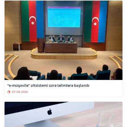
“e-müqavilə” altsistemi üzrə təlimlərə başlanıb
07-04-2026