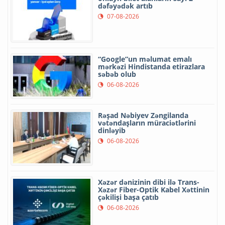
dəfəyədək artıb
07-08-2026
“Google”un məlumat emalı
mərkəzi Hindistanda etirazlara
səbəb olub
06-08-2026
Rəşad Nəbiyev Zəngilanda
vətəndaşların müraciətlərini
dinləyib
06-08-2026
Xəzər dənizinin dibi ilə Trans-
Xəzər Fiber-Optik Kabel Xəttinin
çəkilişi başa çatıb
06-08-2026