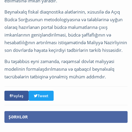
edilməsinə imkan yaradır.
Beynəlxalq fiskal diaqnostika alətlərinin, xüsusilə də Açıq
Büdcə Sorğusunun metodologiyasına və tələblərinə uyğun
olaraq hazırlanan portal büdcə məlumatlarına çıxış
imkanlarının genişləndirilməsi, büdcə şəffaflığının və
hesabatlılığının artırılması istiqamətində Maliyyə Nazirliyinin
son dövrlərdə həyata keçirdiyi tədbirlərin tərkib hissəsidir.
Bu təşəbbüs eyni zamanda, rəqəmsal dövlət maliyyəsi
modelinin formalaşdırılmasına və qabaqcıl beynəlxalq
təcrübələrin tətbiqinə yönəlmiş mühüm addımdır.
Paylaş
Tweet
ŞƏRHLƏR