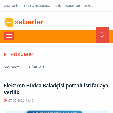
ANA SƏHİFƏ
LAYİHƏ HAQQINDA
ARXİV
XƏBƏRLƏR
ƏLAQƏ
E - HÖKUMƏT
Ana Səhifə
E - HÖKUMƏT
Elektron Büdcə Bələdçisi portalı istifadəyə
verilib
27-02-2026
11:45