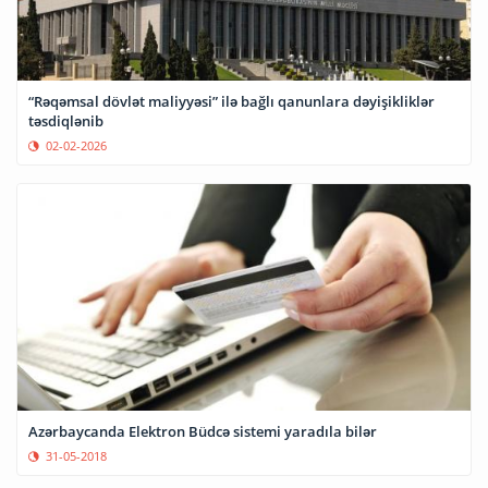
“Rəqəmsal dövlət maliyyəsi” ilə bağlı qanunlara dəyişikliklər
təsdiqlənib
02-02-2026
Azərbaycanda Elektron Büdcə sistemi yaradıla bilər
31-05-2018