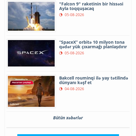
"Falcon 9" raketinin bir hissəsi
Ayla toqquşacaq
05-08-2026
“SpaceX” orbitə 10 milyon tona
qədər yük çıxarmağı planlaşdırır
05-08-2026
Bakcell rouminqi ilə yay tətilində
dünyanı kəşf et
04-08-2026
Bütün xəbərlər