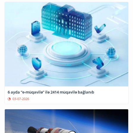
6 ayda “e-müqavilə” ilə 2414 müqavilə bağlanıb
03-07-2026