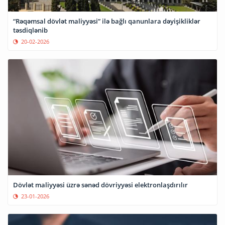
“Rəqəmsal dövlət maliyyəsi” ilə bağlı qanunlara dəyişikliklər
təsdiqlənib
20-02-2026
Dövlət maliyyəsi üzrə sənəd dövriyyəsi elektronlaşdırılır
23-01-2026