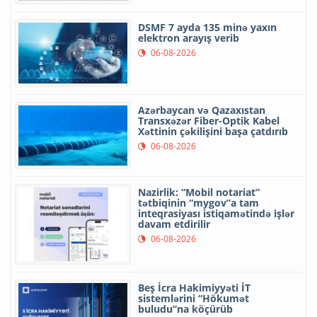
DSMF 7 ayda 135 minə yaxın
elektron arayış verib
06-08-2026
Azərbaycan və Qazaxıstan
Transxəzər Fiber-Optik Kabel
Xəttinin çəkilişini başa çatdırıb
06-08-2026
Nazirlik: “Mobil notariat”
tətbiqinin “mygov”a tam
inteqrasiyası istiqamətində işlər
davam etdirilir
06-08-2026
Beş İcra Hakimiyyəti İT
sistemlərini “Hökumət
buludu”na köçürüb