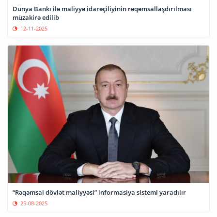
Dünya Bankı ilə maliyyə idarəçiliyinin rəqəmsallaşdırılması
müzakirə edilib
12-11-2025
“Rəqəmsal dövlət maliyyəsi” informasiya sistemi yaradılır
25-08-2025