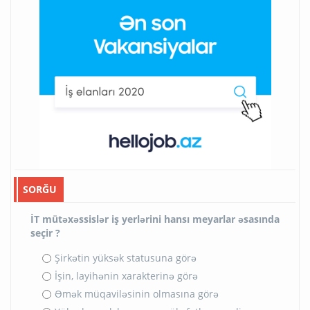
SORĞU
İT mütəxəssislər iş yerlərini hansı meyarlar əsasında
seçir ?
Şirkətin yüksək statusuna görə
İşin, layihənin xarakterinə görə
Əmək müqaviləsinin olmasına görə