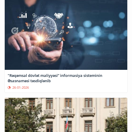
"Rəqəmsal dövlət maliyyəsi” informasiya sisteminin
Əsasnaməsi təsdiqlənib
26-01-2026