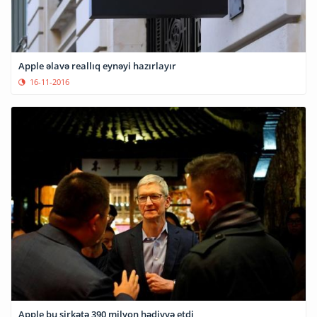
Apple əlavə reallıq eynəyi hazırlayır
16-11-2016
Apple bu şirkətə 390 milyon hədiyyə etdi