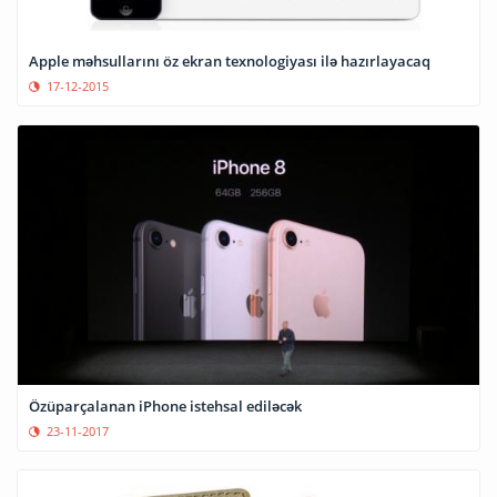
Apple məhsullarını öz ekran texnologiyası ilə hazırlayacaq
17-12-2015
Özüparçalanan iPhone istehsal ediləcək
23-11-2017