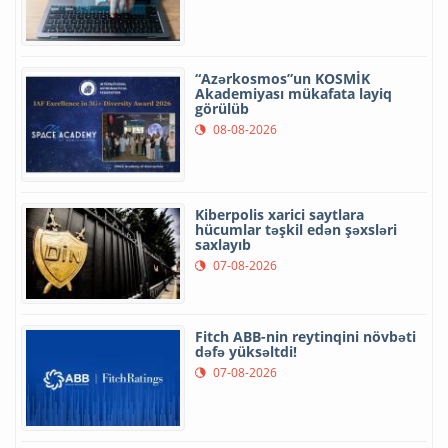
“Azərkosmos”un KOSMİK
Akademiyası mükafata layiq
görülüb
08-08-2026
Kiberpolis xarici saytlara
hücumlar təşkil edən şəxsləri
saxlayıb
07-08-2026
Fitch ABB-nin reytinqini növbəti
dəfə yüksəltdi!
07-08-2026