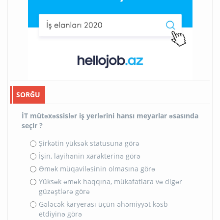
SORĞU
İT mütəxəssislər iş yerlərini hansı meyarlar əsasında
seçir ?
Şirkətin yüksək statusuna görə
İşin, layihənin xarakterinə görə
Əmək müqaviləsinin olmasına görə
Yüksək əmək haqqına, mükafatlara və digər
güzəştlərə görə
Gələcək karyerası üçün əhəmiyyət kəsb
etdiyinə görə