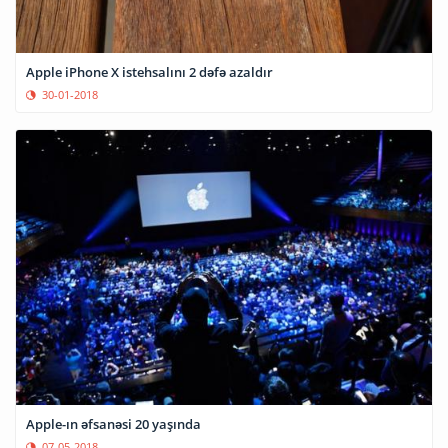
Apple iPhone X istehsalını 2 dəfə azaldır
30-01-2018
Apple-ın əfsanəsi 20 yaşında
07-05-2018