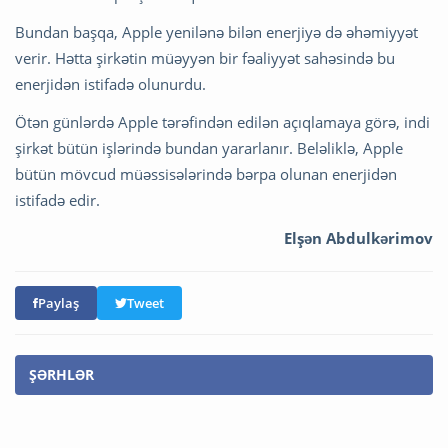
Bundan başqa, Apple yenilənə bilən enerjiyə də əhəmiyyət
verir. Hətta şirkətin müəyyən bir fəaliyyət sahəsində bu
enerjidən istifadə olunurdu.
Ötən günlərdə Apple tərəfindən edilən açıqlamaya görə, indi
şirkət bütün işlərində bundan yararlanır. Beləliklə, Apple
bütün mövcud müəssisələrində bərpa olunan enerjidən
istifadə edir.
Elşən Abdulkərimov
Paylaş
Tweet
ŞƏRHLƏR