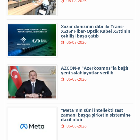
06-08-2026
Xəzər dənizinin dibi ilə Trans-
Xəzər Fiber-Optik Kabel Xəttinin
çəkilişi başa çatıb
06-08-2026
AZCON-a "Azərkosmos"la bağlı
yeni səlahiyyətlər verilib
06-08-2026
“Meta”nın süni intellekti test
zamanı başqa şirkətin sisteminə
daxil olub
06-08-2026