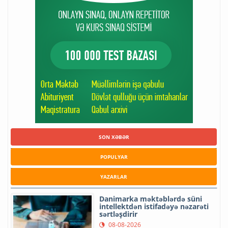
SON XƏBƏR
POPULYAR
YAZARLAR
Danimarka məktəblərdə süni
intellektdən istifadəyə nəzarəti
sərtləşdirir
08-08-2026