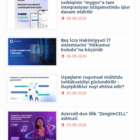
tətbiqinin “mygov”a tam
inteqrasiyası istiqamətində işlər
davam etdirilir
06-08-2026
Beş İcra Hakimiyyəti İT
sistemlərini “Hökumət
buludu”na köçürüb
06-08-2026
Uşaqların rəqəmsal mühitdə
təhlükəsizliyi gücləndirilir -
Dəyişikliklər nəyi ehtiva edir?
05-08-2026
Azercell-dən illik “ZengimCELL”
xidməti
05-08-2026