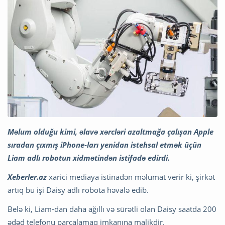
Məlum olduğu kimi, əlavə xərcləri azaltmağa çalışan Apple
sıradan çıxmış iPhone-ları yenidan istehsal etmək üçün
Liam adlı robotun xidmətindən istifadə edirdi.
Xeberler.az
xarici mediaya istinadən məlumat verir ki, şirkət
artıq bu işi Daisy adlı robota həvalə edib.
Belə ki, Liam-dan daha ağıllı və sürətli olan Daisy saatda 200
ədəd telefonu parçalamaq imkanına malikdir.