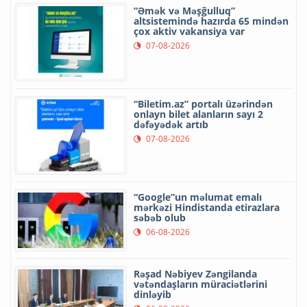
“Əmək və Məşğulluq”
altsistemində hazırda 65 mindən
çox aktiv vakansiya var
07-08-2026
“Biletim.az” portalı üzərindən
onlayn bilet alanların sayı 2
dəfəyədək artıb
07-08-2026
“Google”un məlumat emalı
mərkəzi Hindistanda etirazlara
səbəb olub
06-08-2026
Rəşad Nəbiyev Zəngilanda
vətəndaşların müraciətlərini
dinləyib