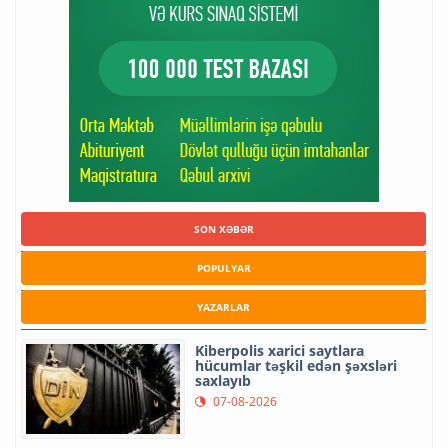
SON XƏBƏR
POPULYAR
YAZARLAR
Kiberpolis xarici saytlara
hücumlar təşkil edən şəxsləri
saxlayıb
07-08-2026