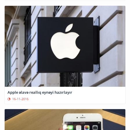
Apple əlavə reallıq eynəyi hazırlayır
16-11-2016