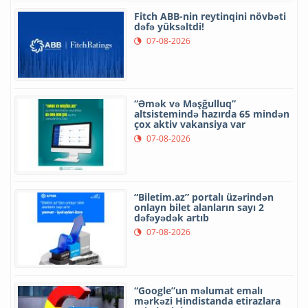
Fitch ABB-nin reytinqini növbəti
dəfə yüksəltdi!
07-08-2026
“Əmək və Məşğulluq”
altsistemində hazırda 65 mindən
çox aktiv vakansiya var
07-08-2026
“Biletim.az” portalı üzərindən
onlayn bilet alanların sayı 2
dəfəyədək artıb
07-08-2026
“Google”un məlumat emalı
mərkəzi Hindistanda etirazlara