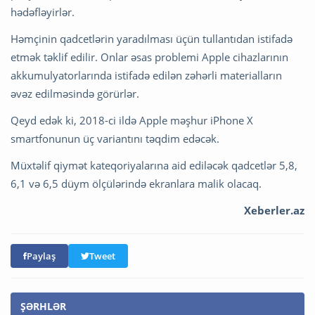
hədəfləyirlər.
Həmçinin qadcetlərin yaradılması üçün tullantıdan istifadə
etmək təklif edilir. Onlar əsas problemi Apple cihazlarının
akkumulyatorlarında istifadə edilən zəhərli materialların
əvəz edilməsində görürlər.
Qeyd edək ki, 2018-ci ildə Apple məşhur iPhone X
smartfonunun üç variantını təqdim edəcək.
Müxtəlif qiymət kateqoriyalarına aid ediləcək qadcetlər 5,8,
6,1 və 6,5 düym ölçülərində ekranlara malik olacaq.
Xeberler.az
Paylaş
Tweet
ŞƏRHLƏR