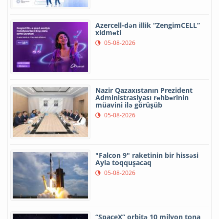
Azercell-dən illik “ZengimCELL”
xidməti
05-08-2026
Nazir Qazaxıstanın Prezident
Administrasiyası rəhbərinin
müavini ilə görüşüb
05-08-2026
"Falcon 9" raketinin bir hissəsi
Ayla toqquşacaq
05-08-2026
“SpaceX” orbitə 10 milyon tona