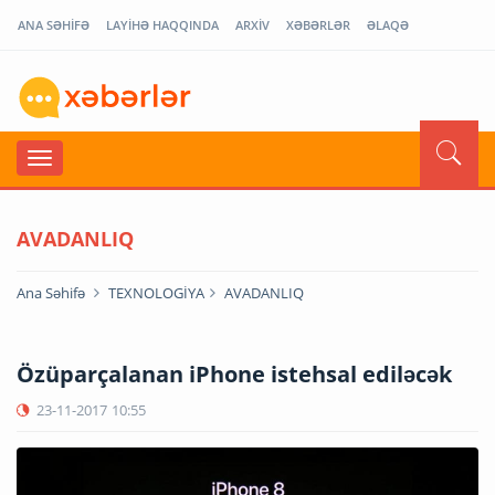
ANA SƏHİFƏ
LAYİHƏ HAQQINDA
ARXİV
XƏBƏRLƏR
ƏLAQƏ
AVADANLIQ
Ana Səhifə
TEXNOLOGİYA
AVADANLIQ
Özüparçalanan iPhone istehsal ediləcək
23-11-2017
10:55