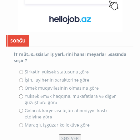
SORĞU
İT mütəxəssislər iş yerlərini hansı meyarlar əsasında
seçir ?
Şirkətin yüksək statusuna görə
İşin, layihənin xarakterinə görə
Əmək müqaviləsinin olmasına görə
Yüksək əmək haqqına, mükafatlara və digər
güzəştlərə görə
Gələcək karyerası üçün əhəmiyyət kəsb
etdiyinə görə
Maraqlı, işgüzar kollektivə görə