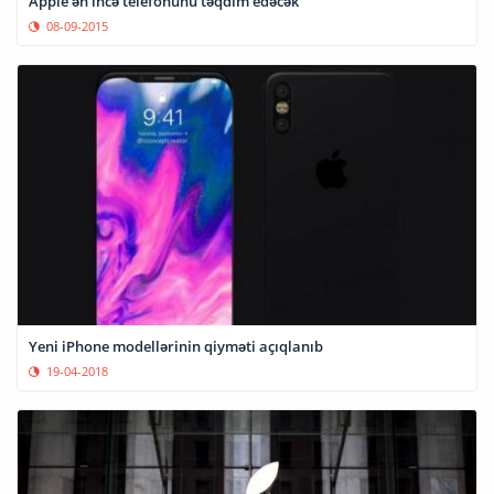
Apple ən incə telefonunu təqdim edəcək
08-09-2015
Yeni iPhone modellərinin qiyməti açıqlanıb
19-04-2018