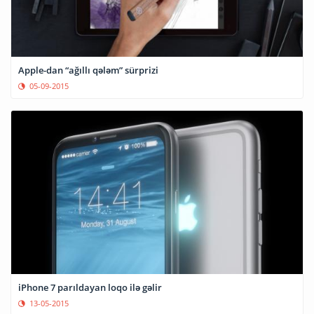
Apple-dan “ağıllı qələm” sürprizi
05-09-2015
iPhone 7 parıldayan loqo ilə gəlir
13-05-2015