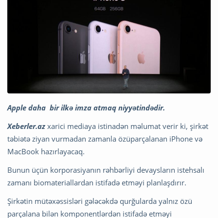
Apple daha bir ilkə imza atmaq niyyətindədir.
Xeberler.az
xarici mediaya istinadən məlumat verir ki, şirkət
təbiətə ziyan vurmadan zamanla özüparçalanan iPhone və
MacBook hazırlayacaq.
Bunun üçün korporasiyanın rəhbərliyi devaysların istehsalı
zamanı biomateriallardan istifadə etməyi planlaşdırır.
Şirkətin mütəxəssisləri gələcəkdə qurğularda yalnız özü
parçalana bilən komponentlərdən istifadə etməyi