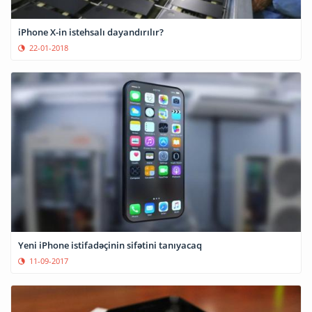
iPhone X-in istehsalı dayandırılır?
22-01-2018
Yeni iPhone istifadəçinin sifətini tanıyacaq
11-09-2017