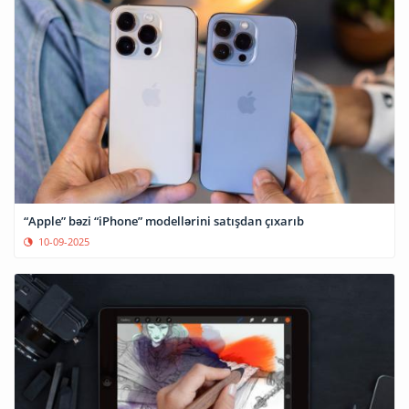
“Apple” bəzi “iPhone” modellərini satışdan çıxarıb
10-09-2025