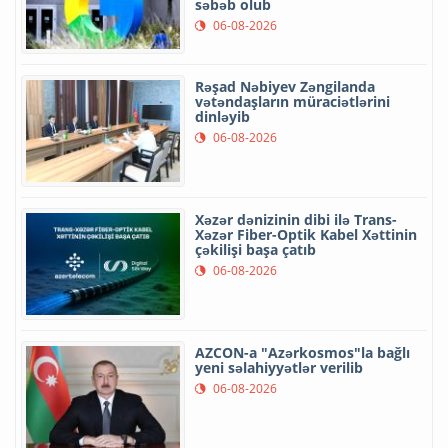
səbəb olub
06-08-2026
Rəşad Nəbiyev Zəngilanda
vətəndaşların müraciətlərini
dinləyib
06-08-2026
Xəzər dənizinin dibi ilə Trans-
Xəzər Fiber-Optik Kabel Xəttinin
çəkilişi başa çatıb
06-08-2026
AZCON-a "Azərkosmos"la bağlı
yeni səlahiyyətlər verilib
06-08-2026