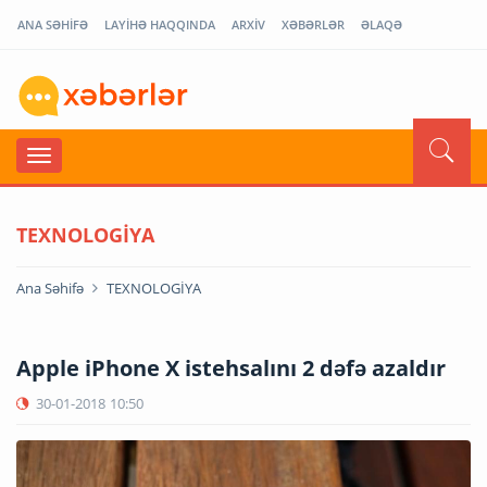
ANA SƏHİFƏ
LAYİHƏ HAQQINDA
ARXİV
XƏBƏRLƏR
ƏLAQƏ
TEXNOLOGİYA
Ana Səhifə
TEXNOLOGİYA
Apple iPhone X istehsalını 2 dəfə azaldır
30-01-2018
10:50