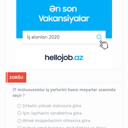
SORĞU
İT mütəxəssislər iş yerlərini hansı meyarlar əsasında
seçir ?
Şirkətin yüksək statusuna görə
İşin, layihənin xarakterinə görə
Əmək müqaviləsinin olmasına görə
Yüksək əmək haqqına, mükafatlara və digər