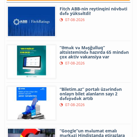
Fitch ABB-nin reytinqini növbəti
dəfə yüksəltdi!
07-08-2026
“Əmək və Məşğulluq”
altsistemində hazırda 65 mindən
çox aktiv vakansiya var
07-08-2026
“Biletim.az” portalı üzərindən
onlayn bilet alanların sayı 2
dəfəyədək artıb
07-08-2026
“Google”un məlumat emalı
mərkəzi Hindistanda etirazlara