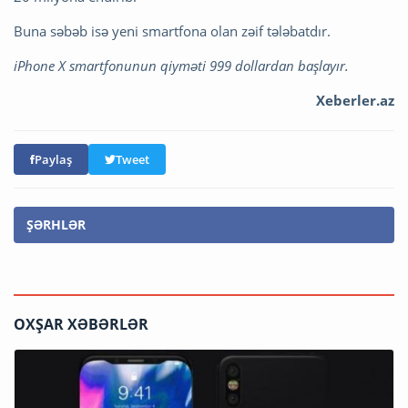
Buna səbəb isə yeni smartfona olan zəif tələbatdır.
iPhone X smartfonunun qiyməti 999 dollardan başlayır.
Xeberler.az
Paylaş
Tweet
ŞƏRHLƏR
OXŞAR XƏBƏRLƏR