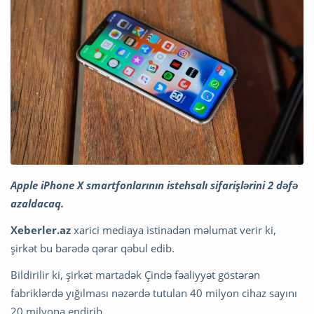
Apple iPhone X smartfonlarının istehsalı sifarişlərini 2 dəfə
azaldacaq.
Xeberler.az
xarici mediaya istinadən məlumat verir ki,
şirkət bu barədə qərar qəbul edib.
Bildirilir ki, şirkət martadək Çində fəaliyyət göstərən
fabriklərdə yığılması nəzərdə tutulan 40 milyon cihaz sayını
20 milyona endirib.