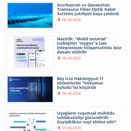
Azərbaycan və Qazaxıstan
Transxəzər Fiber-Optik Kabel
Xəttinin çəkilişini başa çatdırıb
06-08-2026
Nazirlik: “Mobil notariat”
tətbiqinin “mygov”a tam
inteqrasiyası istiqamətində işlər
davam etdirilir
06-08-2026
Beş İcra Hakimiyyəti İT
sistemlərini “Hökumət
buludu”na köçürüb
06-08-2026
Uşaqların rəqəmsal mühitdə
təhlükəsizliyi gücləndirilir -
Dəyişikliklər nəyi ehtiva edir?
05-08-2026