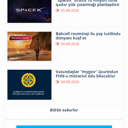
“SpaceX” orbitə 10 milyon tona
qədər yük çıxarmağı planlaşdırır
05-08-2026
Bakcell rouminqi ilə yay tətilində
dünyanı kəşf et
04-08-2026
Vətəndaşlar “mygov” üzərindən
FHN-ə müraciət edə biləcəklər
04-08-2026
Bütün xəbərlər