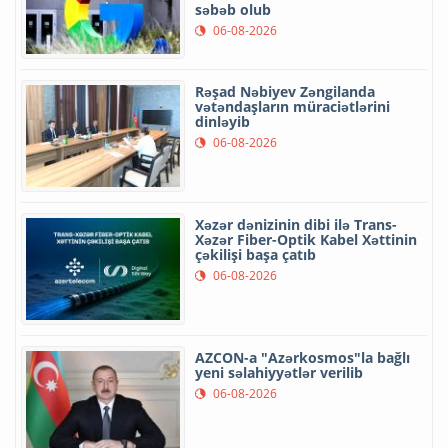
səbəb olub
06-08-2026
Rəşad Nəbiyev Zəngilanda
vətəndaşların müraciətlərini
dinləyib
06-08-2026
Xəzər dənizinin dibi ilə Trans-
Xəzər Fiber-Optik Kabel Xəttinin
çəkilişi başa çatıb
06-08-2026
AZCON-a "Azərkosmos"la bağlı
yeni səlahiyyətlər verilib
06-08-2026