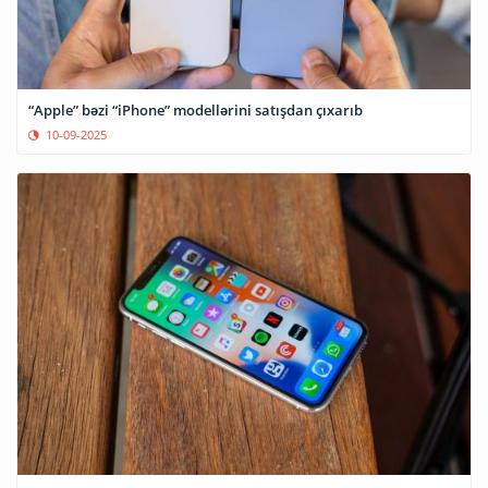
“Apple” bəzi “iPhone” modellərini satışdan çıxarıb
10-09-2025