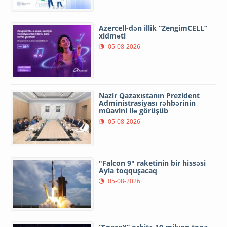
Azercell-dən illik “ZengimCELL”
xidməti
05-08-2026
Nazir Qazaxıstanın Prezident
Administrasiyası rəhbərinin
müavini ilə görüşüb
05-08-2026
"Falcon 9" raketinin bir hissəsi
Ayla toqquşacaq
05-08-2026