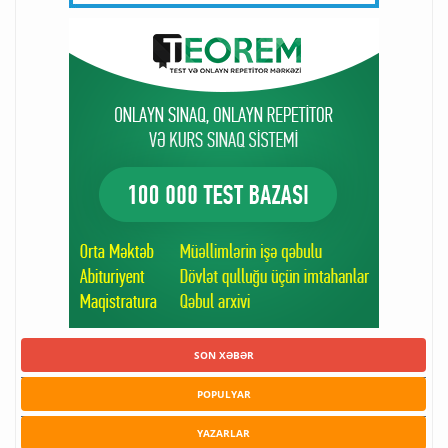
SON XƏBƏR
POPULYAR
YAZARLAR