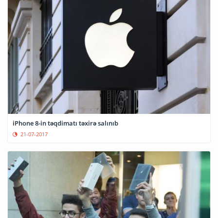
iPhone 8-in təqdimatı təxirə salınıb
21-07-2017