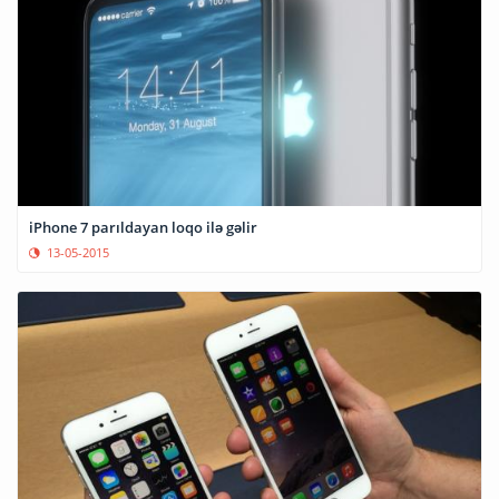
iPhone 7 parıldayan loqo ilə gəlir
13-05-2015