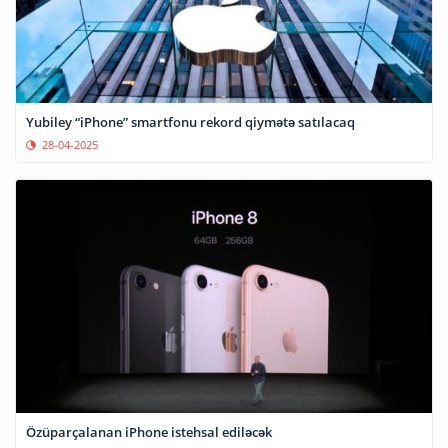
Yubiley “iPhone” smartfonu rekord qiymətə satılacaq
28-04-2025
Özüparçalanan iPhone istehsal ediləcək