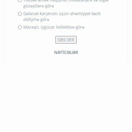
güzəştlərə görə
Gələcək karyerası üçün əhəmiyyət kəsb
etdiyinə görə
Maraqlı, işgüzar kollektivə görə
NƏTİCƏLƏR
Bütün sorğular
ANA SƏHİFƏ
LAYİHƏ HAQQINDA
ARXİV
XƏBƏRLƏR
ƏLAQƏ