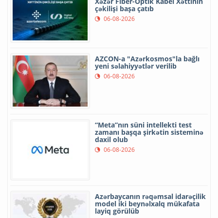
Xəzər Fiber-Optik Kabel Xəttinin
çəkilişi başa çatıb
06-08-2026
AZCON-a "Azərkosmos"la bağlı
yeni səlahiyyətlər verilib
06-08-2026
“Meta”nın süni intellekti test
zamanı başqa şirkətin sisteminə
daxil olub
06-08-2026
Azərbaycanın rəqəmsal idarəçilik
model iki beynəlxalq mükafata
layiq görülüb