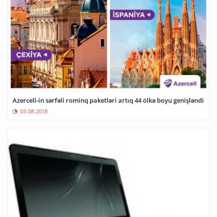
Azercell-in sərfəli rominq paketləri artıq 44 ölkə boyu genişləndi
03-08-2018