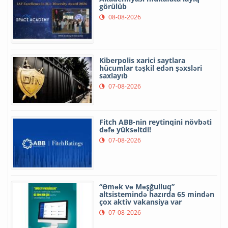
görülüb
08-08-2026
Kiberpolis xarici saytlara
hücumlar təşkil edən şəxsləri
saxlayıb
07-08-2026
Fitch ABB-nin reytinqini növbəti
dəfə yüksəltdi!
07-08-2026
“Əmək və Məşğulluq”
altsistemində hazırda 65 mindən
çox aktiv vakansiya var
07-08-2026