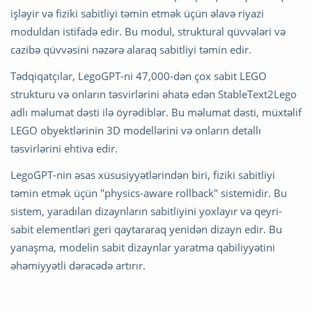
işləyir və fiziki sabitliyi təmin etmək üçün əlavə riyazi
moduldan istifadə edir. Bu modul, struktural qüvvələri və
cazibə qüvvəsini nəzərə alaraq sabitliyi təmin edir.
Tədqiqatçılar, LegoGPT-ni 47,000-dən çox sabit LEGO
strukturu və onların təsvirlərini əhatə edən StableText2Lego
adlı məlumat dəsti ilə öyrədiblər. Bu məlumat dəsti, müxtəlif
LEGO obyektlərinin 3D modellərini və onların detallı
təsvirlərini ehtiva edir.
LegoGPT-nin əsas xüsusiyyətlərindən biri, fiziki sabitliyi
təmin etmək üçün "physics-aware rollback" sistemidir. Bu
sistem, yaradılan dizaynların sabitliyini yoxlayır və qeyri-
sabit elementləri geri qaytararaq yenidən dizayn edir. Bu
yanaşma, modelin sabit dizaynlar yaratma qabiliyyətini
əhəmiyyətli dərəcədə artırır.