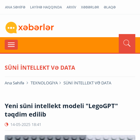
ANA SƏHİFƏ
LAYİHƏ HAQQINDA
ARXİV
XƏBƏRLƏR
ƏLAQƏ
SÜNİ İNTELLEKT VƏ DATA
Ana Səhifə
TEXNOLOGİYA
SÜNİ İNTELLEKT VƏ DATA
Yeni süni intellekt modeli "LegoGPT"
təqdim edilib
14-05-2025
18:41