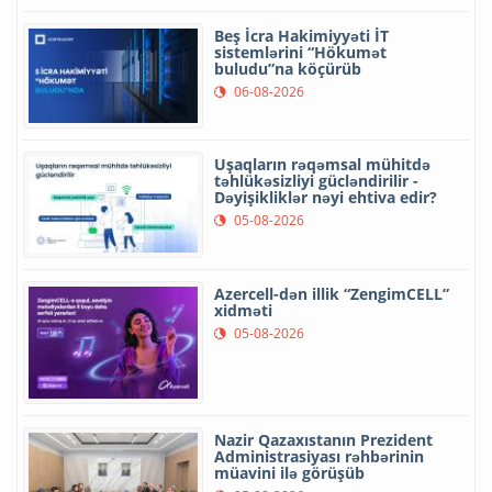
Beş İcra Hakimiyyəti İT
sistemlərini “Hökumət
buludu”na köçürüb
06-08-2026
Uşaqların rəqəmsal mühitdə
təhlükəsizliyi gücləndirilir -
Dəyişikliklər nəyi ehtiva edir?
05-08-2026
Azercell-dən illik “ZengimCELL”
xidməti
05-08-2026
Nazir Qazaxıstanın Prezident
Administrasiyası rəhbərinin
müavini ilə görüşüb