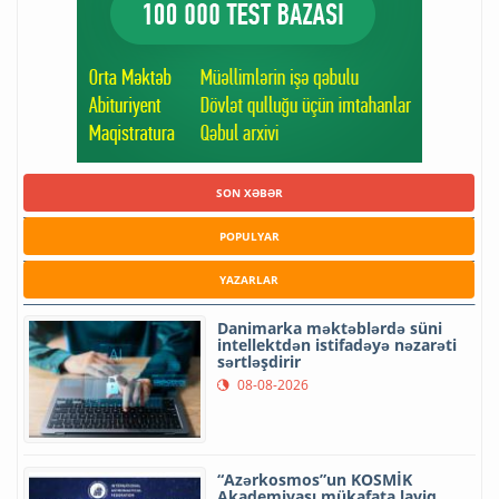
SON XƏBƏR
POPULYAR
YAZARLAR
Danimarka məktəblərdə süni
intellektdən istifadəyə nəzarəti
sərtləşdirir
08-08-2026
“Azərkosmos”un KOSMİK
Akademiyası mükafata layiq