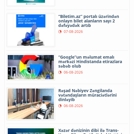
“Biletim.az” portalı üzərindən
onlayn bilet alanların sayı 2
dəfəyədək artıb
07-08-2026
“Google”un məlumat emalı
mərkəzi Hindistanda etirazlara
səbəb olub
06-08-2026
Rəşad Nəbiyev Zəngilanda
vətəndaşların müraciətlərini
dinləyib
06-08-2026
Xəzər dənizinin dibi ilə Trans-