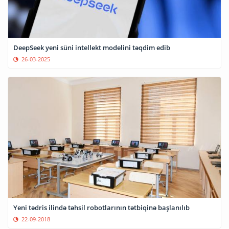
DeepSeek yeni süni intellekt modelini təqdim edib
26-03-2025
Yeni tədris ilində təhsil robotlarının tətbiqinə başlanılıb
22-09-2018