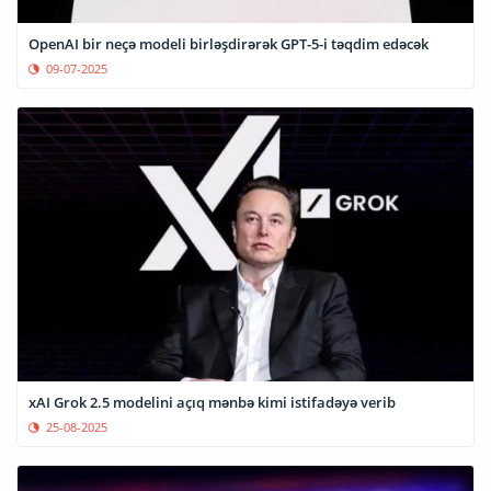
OpenAI bir neçə modeli birləşdirərək GPT-5-i təqdim edəcək
09-07-2025
xAI Grok 2.5 modelini açıq mənbə kimi istifadəyə verib
25-08-2025