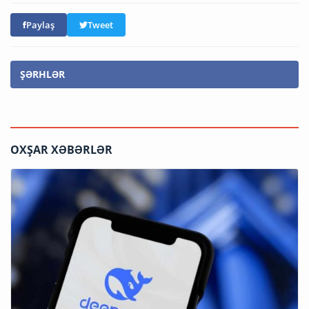
Paylaş
Tweet
ŞƏRHLƏR
OXŞAR XƏBƏRLƏR