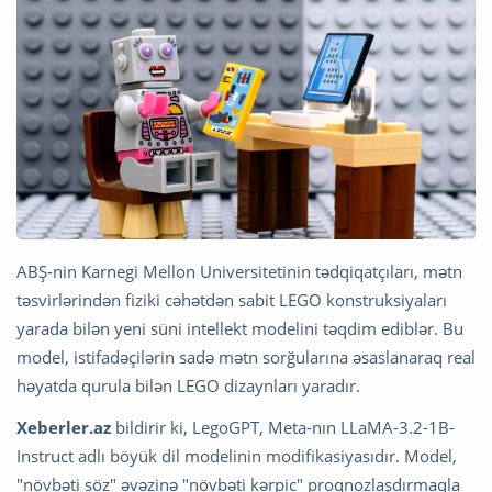
ABŞ-nin Karnegi Mellon Universitetinin tədqiqatçıları, mətn
təsvirlərindən fiziki cəhətdən sabit LEGO konstruksiyaları
yarada bilən yeni süni intellekt modelini təqdim ediblər. Bu
model, istifadəçilərin sadə mətn sorğularına əsaslanaraq real
həyatda qurula bilən LEGO dizaynları yaradır.
Xeberler.az
bildirir ki, LegoGPT, Meta-nın LLaMA-3.2-1B-
Instruct adlı böyük dil modelinin modifikasiyasıdır. Model,
"növbəti söz" əvəzinə "növbəti kərpic" proqnozlaşdırmaqla