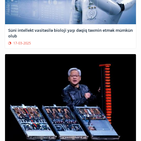
Süni intellekt vasitəsilə bioloji yaşı dəqiq təxmin etmək mümkün
olub
17-03-2025