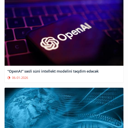
“OpenAI” səsli süni intellekt modelini təqdim edəcək
06-01-2026