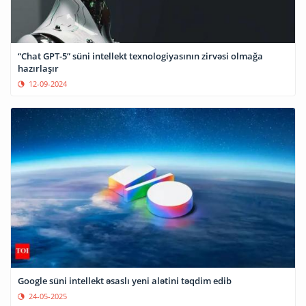
“Chat GPT-5” süni intellekt texnologiyasının zirvəsi olmağa
hazırlaşır
12-09-2024
Google süni intellekt əsaslı yeni alətini təqdim edib
24-05-2025