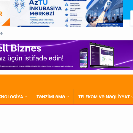
QƏ
XNOLOGİYA
TƏNZİMLƏMƏ
TELEKOM VƏ NƏQLİYYAT