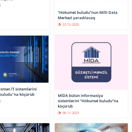
2
“Hökumət buludu”nun Milli Data
Mərkəzi yaradılacaq
22-12-2020
smən İT sistemlərini
buludu"na köçürüb
MİDA bütün informasiya
sistemlərini “Hökumət buludu”na
5
köçürüb
06-11-2023