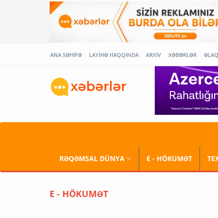
ANA SƏHİFƏ
LAYİHƏ HAQQINDA
ARXİV
XƏBƏRLƏR
ƏLA
RƏQƏMSAL DÜNYA
E - HÖKUMƏT
TE
E - HÖKUMƏT