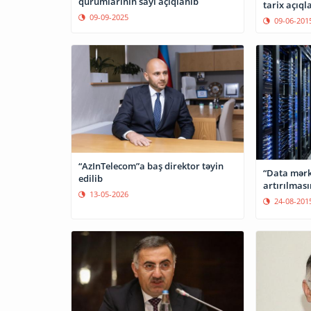
qurumlarının sayı açıqlanıb
tarix açıql
09-09-2025
09-06-201
“AzInTelecom”a baş direktor təyin
“Data mərk
edilib
artırılması
13-05-2026
24-08-201