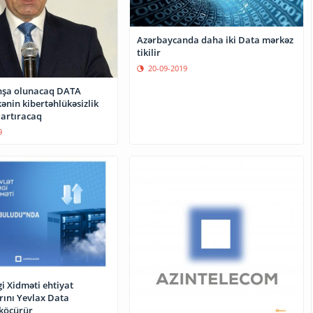
Azərbaycanda daha iki Data mərkəz
tikilir
20-09-2019
nşa olunacaq DATA
ənin kibertəhlükəsizlik
 artıracaq
9
i Xidməti ehtiyat
ını Yevlax Data
köçürür