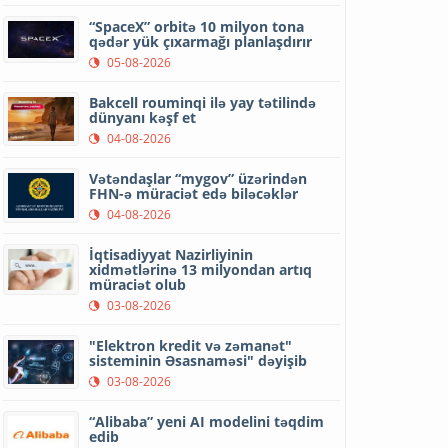
“SpaceX” orbitə 10 milyon tona
qədər yük çıxarmağı planlaşdırır
05-08-2026
Bakcell rouminqi ilə yay tətilində
dünyanı kəşf et
04-08-2026
Vətəndaşlar “mygov” üzərindən
FHN-ə müraciət edə biləcəklər
04-08-2026
İqtisadiyyat Nazirliyinin
xidmətlərinə 13 milyondan artıq
müraciət olub
03-08-2026
"Elektron kredit və zəmanət"
sisteminin Əsasnaməsi" dəyişib
03-08-2026
“Alibaba” yeni AI modelini təqdim
edib