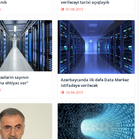
anıb
veriləcəyi tarixi açıqlayıb
5
07-08-2015
əzlərin sayının
Azərbaycanda ilk dəfə Data Mərkəz
na ehtiyac var”
istifadəyə veriləcək
5
10-04-2015