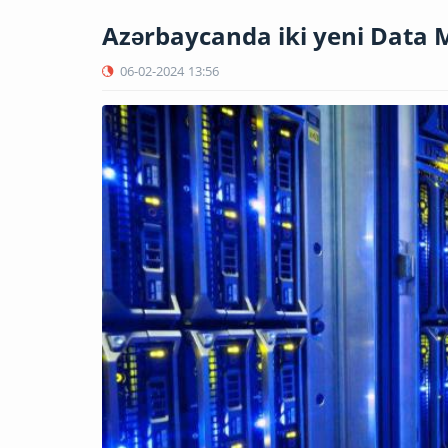
Azərbaycanda iki yeni Data 
06-02-2024
13:56