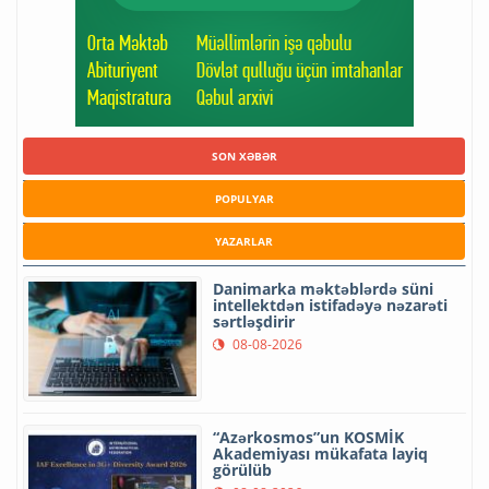
SON XƏBƏR
POPULYAR
YAZARLAR
Danimarka məktəblərdə süni
intellektdən istifadəyə nəzarəti
sərtləşdirir
08-08-2026
“Azərkosmos”un KOSMİK
Akademiyası mükafata layiq
görülüb