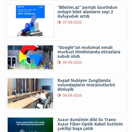
“Biletim.az” portalı üzərindən
onlayn bilet alanların sayı 2
dəfəyədək artıb
07-08-2026
“Google”un məlumat emalı
mərkəzi Hindistanda etirazlara
səbəb olub
06-08-2026
Rəşad Nəbiyev Zəngilanda
vətəndaşların müraciətlərini
dinləyib
06-08-2026
Xəzər dənizinin dibi ilə Trans-
Xəzər Fiber-Optik Kabel Xəttinin
çəkilişi başa çatıb