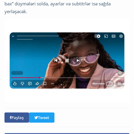
bax” düymələri solda, ayarlar və subtitrlər isə sağda
yerləşəcək.
Paylaş
Tweet