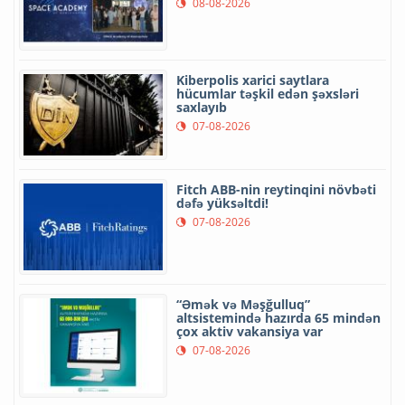
08-08-2026
Kiberpolis xarici saytlara
hücumlar təşkil edən şəxsləri
saxlayıb
07-08-2026
Fitch ABB-nin reytinqini növbəti
dəfə yüksəltdi!
07-08-2026
“Əmək və Məşğulluq”
altsistemində hazırda 65 mindən
çox aktiv vakansiya var
07-08-2026