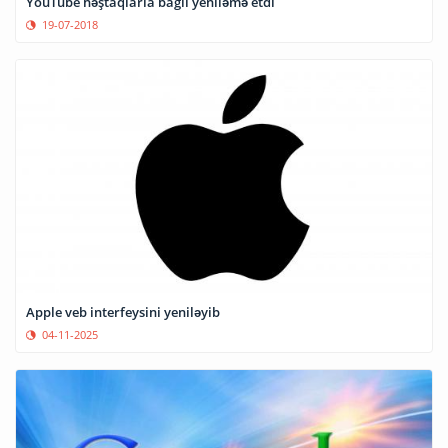
YouTube həştaqlarla bağlı yeniləmə etdi
19-07-2018
Apple veb interfeysini yeniləyib
04-11-2025