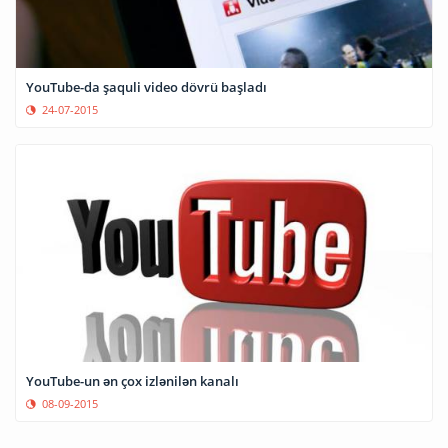
YouTube-da şaquli video dövrü başladı
24-07-2015
YouTube-un ən çox izlənilən kanalı
08-09-2015