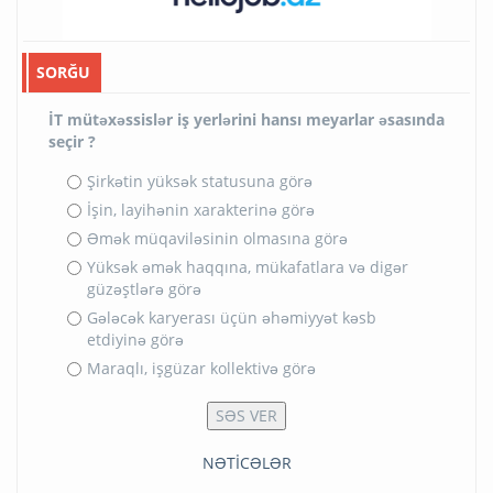
SORĞU
İT mütəxəssislər iş yerlərini hansı meyarlar əsasında
seçir ?
Şirkətin yüksək statusuna görə
İşin, layihənin xarakterinə görə
Əmək müqaviləsinin olmasına görə
Yüksək əmək haqqına, mükafatlara və digər
güzəştlərə görə
Gələcək karyerası üçün əhəmiyyət kəsb
etdiyinə görə
Maraqlı, işgüzar kollektivə görə
NƏTİCƏLƏR