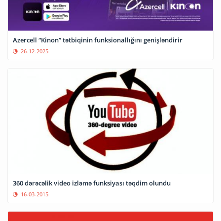
Azercell “Kinon” tətbiqinin funksionallığını genişləndirir
26-12-2025
360 dərəcəlik video izləmə funksiyası təqdim olundu
16-03-2015