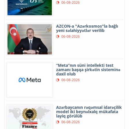
06-08-2026
AZCON-a "Azərkosmos"la bağlı
yeni səlahiyyətlər verilib
06-08-2026
“Meta”nın süni intellekti test
zamanı başqa şirkətin sisteminə
daxil olub
06-08-2026
Azərbaycanın rəqəmsal idarəçilik
model iki beynəlxalq mükafata
layiq görülüb
06-08-2026