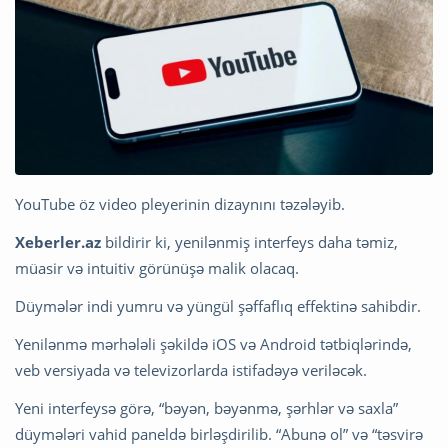
YouTube öz video pleyerinin dizaynını təzələyib.
Xeberler.az
bildirir ki, yenilənmiş interfeys daha təmiz,
müasir və intuitiv görünüşə malik olacaq.
Düymələr indi yumru və yüngül şəffaflıq effektinə sahibdir.
Yenilənmə mərhələli şəkildə iOS və Android tətbiqlərində,
veb versiyada və televizorlarda istifadəyə veriləcək.
Yeni interfeysə görə, “bəyən, bəyənmə, şərhlər və saxla”
düymələri vahid paneldə birləşdirilib. “Abunə ol” və “təsvirə