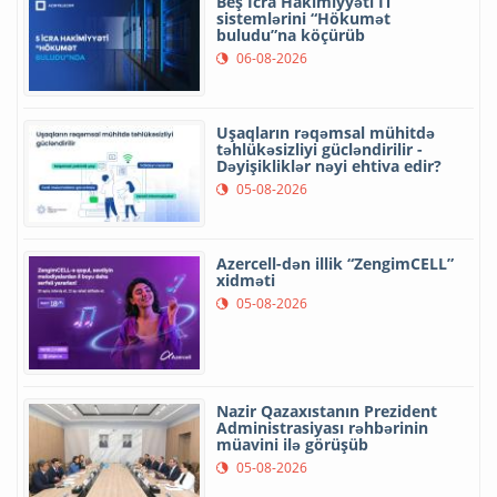
Beş İcra Hakimiyyəti İT
sistemlərini “Hökumət
buludu”na köçürüb
06-08-2026
Uşaqların rəqəmsal mühitdə
təhlükəsizliyi gücləndirilir -
Dəyişikliklər nəyi ehtiva edir?
05-08-2026
Azercell-dən illik “ZengimCELL”
xidməti
05-08-2026
Nazir Qazaxıstanın Prezident
Administrasiyası rəhbərinin
müavini ilə görüşüb
05-08-2026