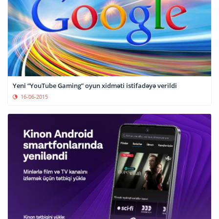
Yeni “YouTube Gaming” oyun xidməti istifadəyə verildi
16-06-2015