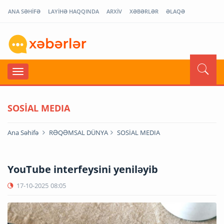
ANA SƏHİFƏ
LAYİHƏ HAQQINDA
ARXİV
XƏBƏRLƏR
ƏLAQƏ
SOSİAL MEDIA
Ana Səhifə
RƏQƏMSAL DÜNYA
SOSİAL MEDIA
YouTube interfeysini yeniləyib
17-10-2025
08:05