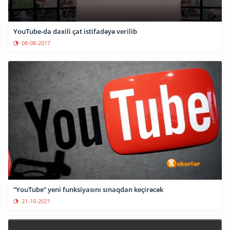
YouTube-da daxili çat istifadəyə verilib
08-08-2017
“YouTube” yeni funksiyasını sınaqdan keçirəcək
21-10-2021