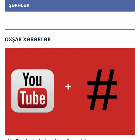
ŞƏRHLƏR
OXŞAR XƏBƏRLƏR