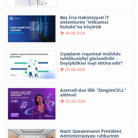
Beş İcra Hakimiyyəti İT
sistemlərini “Hökumət
buludu”na köçürüb
06-08-2026
Uşaqların rəqəmsal mühitdə
təhlükəsizliyi gücləndirilir -
Dəyişikliklər nəyi ehtiva edir?
05-08-2026
Azercell-dən illik “ZengimCELL”
xidməti
05-08-2026
Nazir Qazaxıstanın Prezident
Administrasiyası rəhbərinin