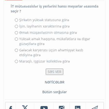
İT mütəxəssislər iş yerlərini hansı meyarlar əsasında
seçir ?
Şirkətin yüksək statusuna görə
İşin, layihənin xarakterinə görə
Əmək müqaviləsinin olmasına görə
Yüksək əmək haqqına, mükafatlara və digər
güzəştlərə görə
Gələcək karyerası üçün əhəmiyyət kəsb
etdiyinə görə
Maraqlı, işgüzar kollektivə görə
NƏTİCƏLƏR
Bütün sorğular