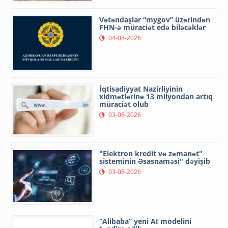
Vətəndaşlar “mygov” üzərindən
FHN-ə müraciət edə biləcəklər
04-08-2026
İqtisadiyyat Nazirliyinin
xidmətlərinə 13 milyondan artıq
müraciət olub
03-08-2026
"Elektron kredit və zəmanət"
sisteminin Əsasnaməsi" dəyişib
03-08-2026
“Alibaba” yeni AI modelini