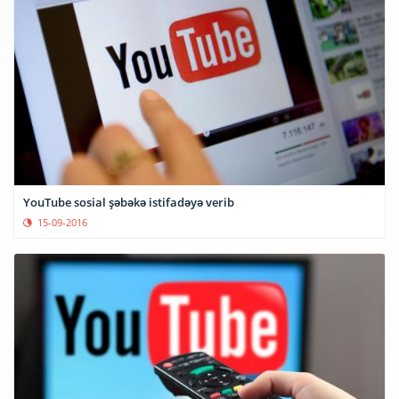
YouTube sosial şəbəkə istifadəyə verib
15-09-2016