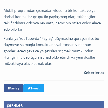
Mobil proqramdan çıxmadan videonu bir kontakt və ya
dərhal kontaktlar qrupu ilə paylaşmaq olar, istifadəçilər
təklif edilmiş videoya rəy yaza, həmçinin özləri video əlavə
edə bilərlər.
Funksiya YouTube-da "Paylaş" düyməsinə quraşdırılıb, bu
düyməyə sıxmaqla kontaktlar siyahısından videonun
göndəriləcəyi şəxs və ya şəxsləri seçmək mümkündür.
Həmçinin video üçün istinad əldə etmək və yeni dostları
müzakirəyə əlavə etmək olar.
Xeberler.az
Paylaş
Tweet
ŞƏRHLƏR