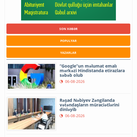
SON XƏBƏR
POPULYAR
YAZARLAR
“Google”un məlumat emalı
mərkəzi Hindistanda etirazlara
səbəb olub
06-08-2026
Rəşad Nəbiyev Zəngilanda
vətəndaşların müraciətlərini
dinləyib
06-08-2026