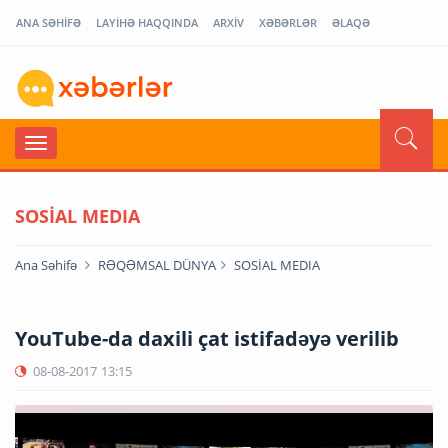
ANA SƏHİFƏ
LAYİHƏ HAQQINDA
ARXİV
XƏBƏRLƏR
ƏLAQƏ
SOSİAL MEDIA
Ana Səhifə
RƏQƏMSAL DÜNYA
SOSİAL MEDIA
YouTube-da daxili çat istifadəyə verilib
08-08-2017
13:15