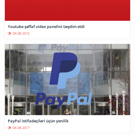
Youtube şəffaf video panelini təqdim etdi
04-08-2015
PayPal istifadəçiləri üçün yenilik
04-08-2017