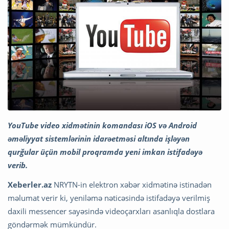
YouTube video xidmətinin komandası iOS və Android
əməliyyat sistemlərinin idarəetməsi altında işləyən
qurğular üçün mobil proqramda yeni imkan istifadəyə
verib.
Xeberler.az
NRYTN-in elektron xəbər xidmətinə istinadən
məlumat verir ki, yeniləmə nəticəsində istifadəyə verilmiş
daxili messencer sayəsində videoçarxları asanlıqla dostlara
göndərmək mümkündür.