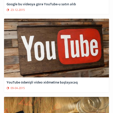
Google bu videoya görə YouTube-u satın alıb
23-12-2015
YouTube ödənişli video xidmətinə başlayacaq
09-04-2015