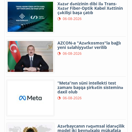
Xəzər dənizinin dibi ilə Trans-
Xəzər Fiber-Optik Kabel Xəttinin
çəkilişi başa çatıb
06-08-2026
AZCON-a "Azərkosmos"la bağlı
yeni səlahiyyətlər verilib
06-08-2026
“Meta”nın süni intellekti test
zamanı başqa şirkətin sisteminə
daxil olub
06-08-2026
Azərbaycanın rəqəmsal idarəçilik
model iki beynəlxalq mükafata