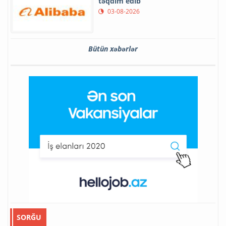
təqdim edib
03-08-2026
Bütün xəbərlər
SORĞU