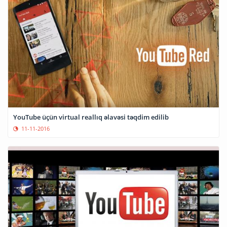
YouTube üçün virtual reallıq əlavəsi təqdim edilib
11-11-2016