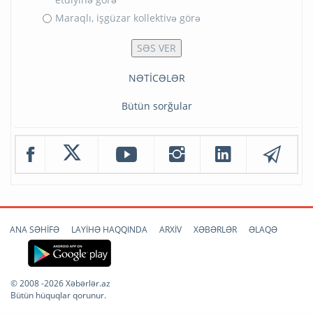
Maraqlı, işgüzar kollektivə görə
NƏTİCƏLƏR
Bütün sorğular
ANA SƏHİFƏ
LAYİHƏ HAQQINDA
ARXİV
XƏBƏRLƏR
ƏLAQƏ
© 2008 -2026 Xəbərlər.az
Bütün hüquqlar qorunur.