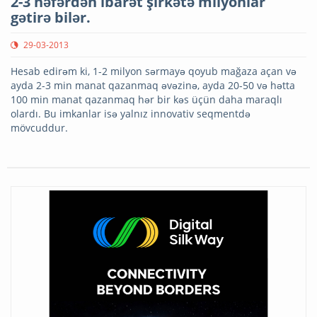
2-3 nəfərdən ibarət şirkətə milyonlar
gətirə bilər.
29-03-2013
Hesab edirəm ki, 1-2 milyon sərmayə qoyub mağaza açan və
ayda 2-3 min manat qazanmaq əvəzinə, ayda 20-50 və hətta
100 min manat qazanmaq hər bir kəs üçün daha maraqlı
olardı. Bu imkanlar isə yalnız innovativ seqmentdə
mövcuddur.