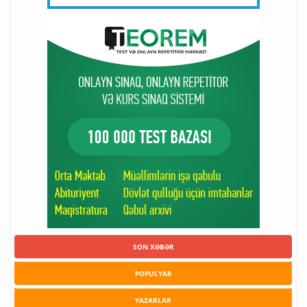
SON XƏBƏR
POPULYAR
YAZARLAR