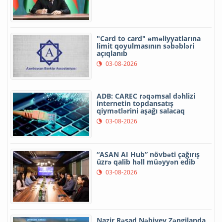
"Card to card" əməliyyatlarına
limit qoyulmasının səbəbləri
açıqlanıb
03-08-2026
ADB: CAREC rəqəmsal dəhlizi
internetin topdansatış
qiymətlərini aşağı salacaq
03-08-2026
“ASAN AI Hub” növbəti çağırış
üzrə qalib həll müəyyən edib
03-08-2026
Nazir Rəşad Nəbiyev Zəngilanda