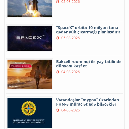
05-08-2026
“SpaceX” orbitə 10 milyon tona
qədər yük çıxarmağı planlaşdırır
05-08-2026
Bakcell rouminqi ilə yay tətilində
dünyanı kəşf et
04-08-2026
Vətəndaşlar “mygov” üzərindən
FHN-ə müraciət edə biləcəklər
04-08-2026