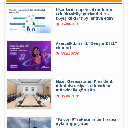
Uşaqların rəqəmsal mühitdə
təhlükəsizliyi gücləndirilir -
Dəyişikliklər nəyi ehtiva edir?
05-08-2026
Azercell-dən illik “ZengimCELL”
xidməti
05-08-2026
Nazir Qazaxıstanın Prezident
Administrasiyası rəhbərinin
müavini ilə görüşüb
05-08-2026
"Falcon 9" raketinin bir hissəsi
Ayla toqquşacaq