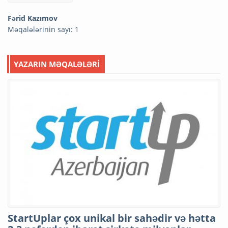
Fərid Kazımov
Məqalələrinin sayı: 1
YAZARIN MƏQALƏLƏRİ
StartUplar çox unikal bir sahədir və hətta