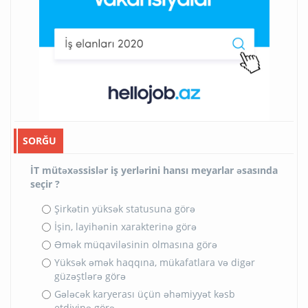
SORĞU
İT mütəxəssislər iş yerlərini hansı meyarlar əsasında
seçir ?
Şirkətin yüksək statusuna görə
İşin, layihənin xarakterinə görə
Əmək müqaviləsinin olmasına görə
Yüksək əmək haqqına, mükafatlara və digər
güzəştlərə görə
Gələcək karyerası üçün əhəmiyyət kəsb
etdiyinə görə