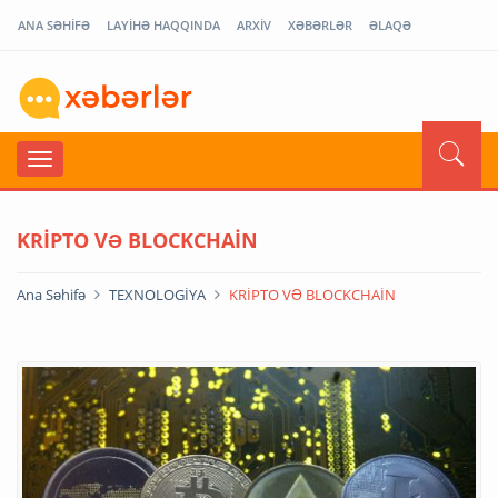
ANA SƏHİFƏ
LAYİHƏ HAQQINDA
ARXİV
XƏBƏRLƏR
ƏLAQƏ
KRİPTO VƏ BLOCKCHAİN
Ana Səhifə
TEXNOLOGİYA
KRİPTO VƏ BLOCKCHAİN