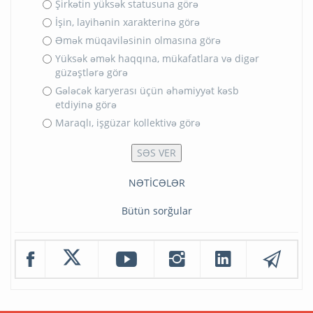
Şirkətin yüksək statusuna görə
İşin, layihənin xarakterinə görə
Əmək müqaviləsinin olmasına görə
Yüksək əmək haqqına, mükafatlara və digər
güzəştlərə görə
Gələcək karyerası üçün əhəmiyyət kəsb
etdiyinə görə
Maraqlı, işgüzar kollektivə görə
NƏTİCƏLƏR
Bütün sorğular