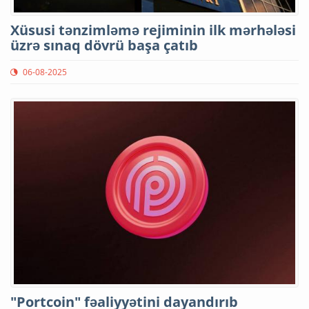
Xüsusi tənzimləmə rejiminin ilk mərhələsi
üzrə sınaq dövrü başa çatıb
06-08-2025
"Portcoin" fəaliyyətini dayandırıb