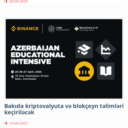
28-04-2025
Bakıda kriptovalyuta və blokçeyn təlimləri
keçiriləcək
14-04-2025