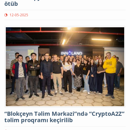
ötüb
12-05-2025
“Blokçeyn Təlim Mərkəzi”ndə “CryptoA2Z”
təlim proqramı keçirilib