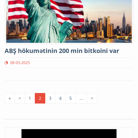
ABŞ hökumətinin 200 min bitkoini var
08-03-2025
«
<
1
2
3
4
5
...
>