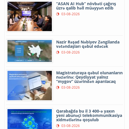
“ASAN AI Hub” növbəti çağırış
üzrə qalib həll müəyyən edib
03-08-2026
Nazir Rəşad Nəbiyev Zəngilanda
vətəndaşları qəbul edəcək
03-08-2026
Magistraturaya qəbul olunanların
nəzərinə: Qeydiyyat yalnız
“mygov” üzərindən aparılacaq
03-08-2026
Qarabağda bu il 3 400-ə yaxın
yeni abunəçi telekommunikasiya
xidmətlərinə qoşulub
03-08-2026