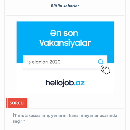
Bütün xəbərlər
SORĞU
İT mütəxəssislər iş yerlərini hansı meyarlar əsasında
seçir ?