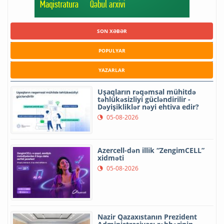
SON XƏBƏR
POPULYAR
YAZARLAR
Uşaqların rəqəmsal mühitdə
təhlükəsizliyi gücləndirilir -
Dəyişikliklər nəyi ehtiva edir?
05-08-2026
Azercell-dən illik “ZengimCELL”
xidməti
05-08-2026
Nazir Qazaxıstanın Prezident