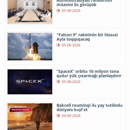
Administrasiyası rəhbərinin
müavini ilə görüşüb
05-08-2026
"Falcon 9" raketinin bir hissəsi
Ayla toqquşacaq
05-08-2026
“SpaceX” orbitə 10 milyon tona
qədər yük çıxarmağı planlaşdırır
05-08-2026
Bakcell rouminqi ilə yay tətilində
dünyanı kəşf et
04-08-2026