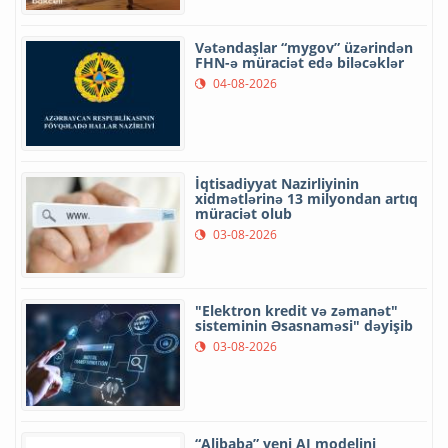
Vətəndaşlar “mygov” üzərindən
FHN-ə müraciət edə biləcəklər
04-08-2026
İqtisadiyyat Nazirliyinin
xidmətlərinə 13 milyondan artıq
müraciət olub
03-08-2026
"Elektron kredit və zəmanət"
sisteminin Əsasnaməsi" dəyişib
03-08-2026
“Alibaba” yeni AI modelini