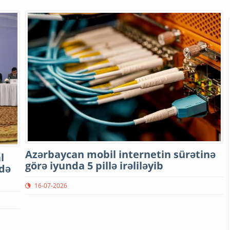
Azərbaycan mobil internetin sürətinə
l
görə iyunda 5 pillə irəliləyib
ədə
16-07-2026