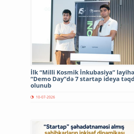
İlk “Milli Kosmik İnkubasiya” layihə
“Demo Day”də 7 startap ideya təq
olunub
10-07-2026