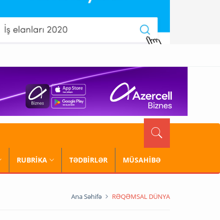
RUBRİKA
TƏDBİRLƏR
MÜSAHİBƏ
Ana Səhifə
RƏQƏMSAL DÜNYA