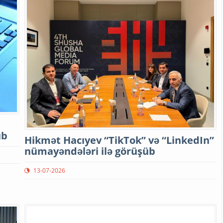
ub
Hikmət Hacıyev “TikTok” və “LinkedIn”
nümayəndələri ilə görüşüb
13-07-2026