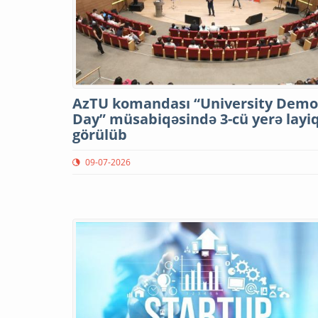
AzTU komandası “University Demo
Day” müsabiqəsində 3-cü yerə layi
görülüb
09-07-2026