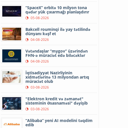
“SpaceX” orbitə 10 milyon tona
qədər yük çıxarmağı planlaşdırır
05-08-2026
Bakcell rouminqi ilə yay tətilində
dünyanı kəşf et
04-08-2026
Vətəndaşlar “mygov” üzərindən
FHN-ə müraciət edə biləcəklər
04-08-2026
İqtisadiyyat Nazirliyinin
xidmətlərinə 13 milyondan artıq
müraciət olub
03-08-2026
"Elektron kredit və zəmanət"
sisteminin Əsasnaməsi" dəyişib
03-08-2026
“Alibaba” yeni AI modelini təqdim
edib