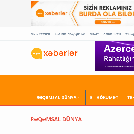
ANA SƏHİFƏ
LAYİHƏ HAQQINDA
ARXİV
XƏBƏRLƏR
ƏLA
RƏQƏMSAL DÜNYA
E - HÖKUMƏT
TE
RƏQƏMSAL DÜNYA