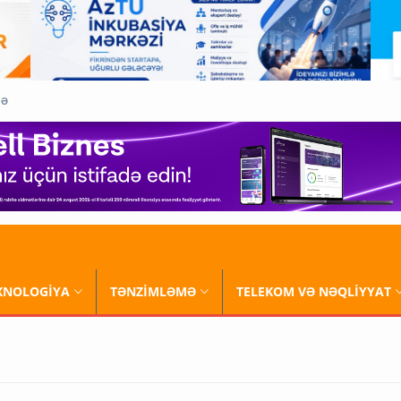
QƏ
XNOLOGİYA
TƏNZİMLƏMƏ
TELEKOM VƏ NƏQLİYYAT