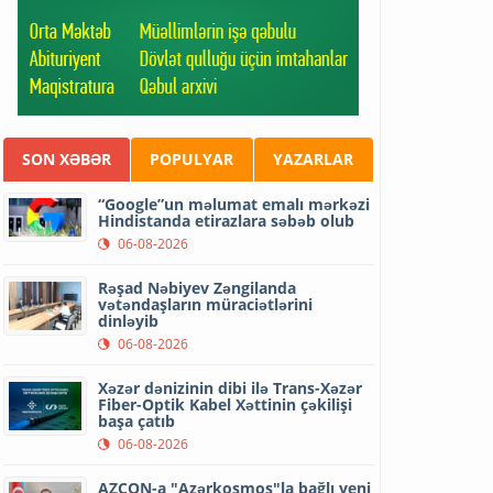
SON XƏBƏR
POPULYAR
YAZARLAR
“Google”un məlumat emalı mərkəzi
Hindistanda etirazlara səbəb olub
06-08-2026
Rəşad Nəbiyev Zəngilanda
vətəndaşların müraciətlərini
dinləyib
06-08-2026
Xəzər dənizinin dibi ilə Trans-Xəzər
Fiber-Optik Kabel Xəttinin çəkilişi
başa çatıb
06-08-2026
AZCON-a "Azərkosmos"la bağlı yeni