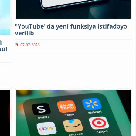
"YouTube"da yeni funksiya istifadəyə
verilib
ı
07-07-2026
bul