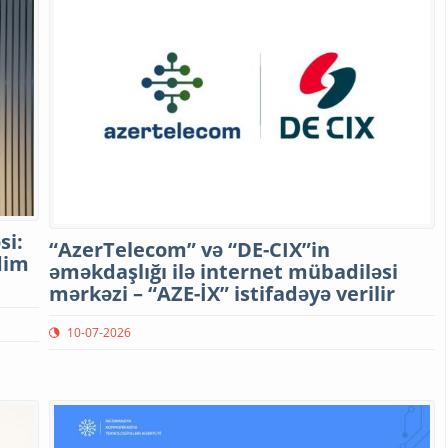
si:
“AzerTelecom” və “DE-CIX”in
dim
əməkdaşlığı ilə internet mübadiləsi
mərkəzi – “AZE-İX” istifadəyə verilir
10-07-2026