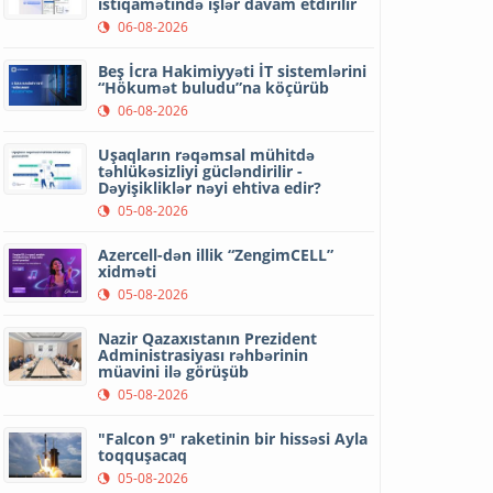
istiqamətində işlər davam etdirilir
06-08-2026
Beş İcra Hakimiyyəti İT sistemlərini
“Hökumət buludu”na köçürüb
06-08-2026
Uşaqların rəqəmsal mühitdə
təhlükəsizliyi gücləndirilir -
Dəyişikliklər nəyi ehtiva edir?
05-08-2026
Azercell-dən illik “ZengimCELL”
xidməti
05-08-2026
Nazir Qazaxıstanın Prezident
Administrasiyası rəhbərinin
müavini ilə görüşüb
05-08-2026
"Falcon 9" raketinin bir hissəsi Ayla
toqquşacaq
05-08-2026