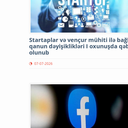
Startaplar və vençur mühiti ilə bağl
qanun dəyişiklikləri I oxunuşda qə
olunub
07-07-2026