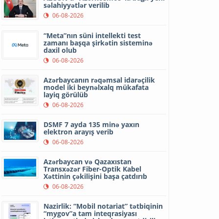
səlahiyyətlər verilib
06-08-2026
“Meta”nın süni intellekti test
zamanı başqa şirkətin sisteminə
daxil olub
06-08-2026
Azərbaycanın rəqəmsal idarəçilik
model iki beynəlxalq mükafata
layiq görülüb
06-08-2026
DSMF 7 ayda 135 minə yaxın
elektron arayış verib
06-08-2026
Azərbaycan və Qazaxıstan
Transxəzər Fiber-Optik Kabel
Xəttinin çəkilişini başa çatdırıb
06-08-2026
Nazirlik: “Mobil notariat” tətbiqinin
“mygov”a tam inteqrasiyası