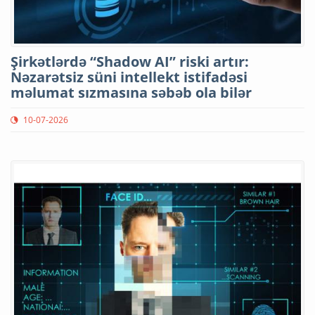
Şirkətlərdə “Shadow AI” riski artır:
Nəzarətsiz süni intellekt istifadəsi
məlumat sızmasına səbəb ola bilər
10-07-2026