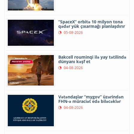
“SpaceX” orbitə 10 milyon tona
qədər yük çıxarmağı planlaşdırır
05-08-2026
Bakcell rouminqi ilə yay tətilində
dünyanı kəşf et
04-08-2026
Vətəndaşlar “mygov” üzərindən
FHN-ə müraciət edə biləcəklər
04-08-2026