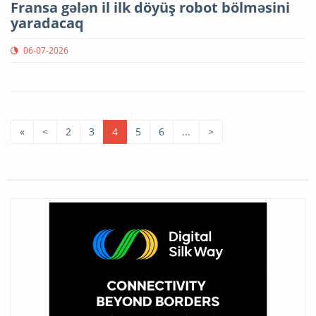
Fransa gələn il ilk döyüş robot bölməsini
yaradacaq
06-07-2026
«
<
2
3
4
5
6
...
>