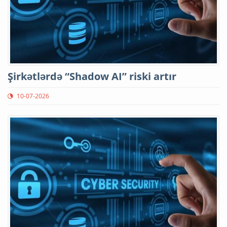
Şirkətlərdə “Shadow AI” riski artır
10-07-2026