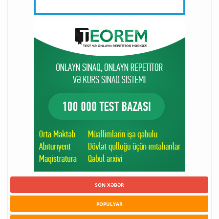
SON XƏBƏR
POPULYAR