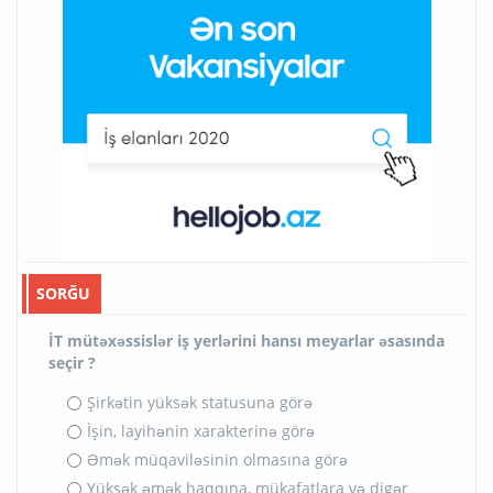
SORĞU
İT mütəxəssislər iş yerlərini hansı meyarlar əsasında
seçir ?
Şirkətin yüksək statusuna görə
İşin, layihənin xarakterinə görə
Əmək müqaviləsinin olmasına görə
Yüksək əmək haqqına, mükafatlara və digər