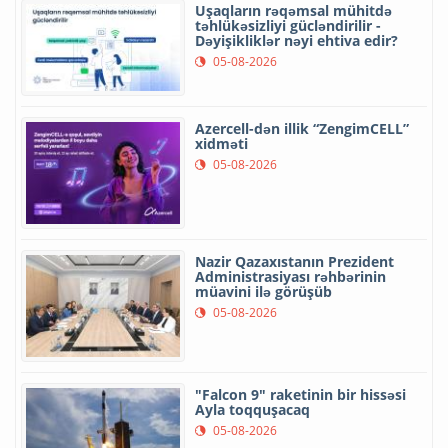
Uşaqların rəqəmsal mühitdə
təhlükəsizliyi gücləndirilir -
Dəyişikliklər nəyi ehtiva edir?
05-08-2026
Azercell-dən illik “ZengimCELL”
xidməti
05-08-2026
Nazir Qazaxıstanın Prezident
Administrasiyası rəhbərinin
müavini ilə görüşüb
05-08-2026
"Falcon 9" raketinin bir hissəsi
Ayla toqquşacaq
05-08-2026