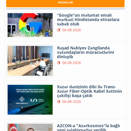
YAZARLAR
“Google”un məlumat emalı
mərkəzi Hindistanda etirazlara
səbəb olub
06-08-2026
Rəşad Nəbiyev Zəngilanda
vətəndaşların müraciətlərini
dinləyib
06-08-2026
Xəzər dənizinin dibi ilə Trans-
Xəzər Fiber-Optik Kabel Xəttinin
çəkilişi başa çatıb
06-08-2026
AZCON-a "Azərkosmos"la bağlı
yeni səlahiyyətlər verilib