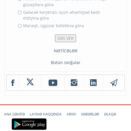
güzəştlərə görə
Gələcək karyerası üçün əhəmiyyət kəsb
etdiyinə görə
Maraqlı, işgüzar kollektivə görə
NƏTİCƏLƏR
Bütün sorğular
ANA SƏHİFƏ
LAYİHƏ HAQQINDA
ARXİV
XƏBƏRLƏR
ƏLAQƏ