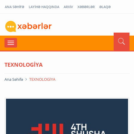
ANA SƏHİFƏ
LAYİHƏ HAQQINDA
ARXİV
XƏBƏRLƏR
ƏLAQƏ
TEXNOLOGİYA
Ana Səhifə
TEXNOLOGİYA