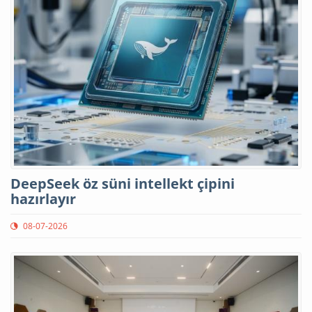
DeepSeek öz süni intellekt çipini
hazırlayır
08-07-2026