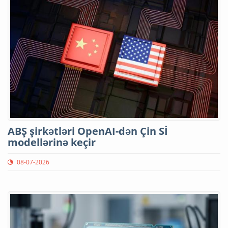
ABŞ şirkətləri OpenAI-dən Çin Sİ
modellərinə keçir
08-07-2026