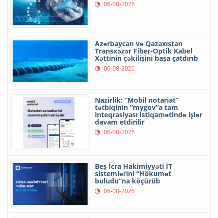
06-08-2026
Azərbaycan və Qazaxıstan
Transxəzər Fiber-Optik Kabel
Xəttinin çəkilişini başa çatdırıb
06-08-2026
Nazirlik: “Mobil notariat”
tətbiqinin “mygov”a tam
inteqrasiyası istiqamətində işlər
davam etdirilir
06-08-2026
Beş İcra Hakimiyyəti İT
sistemlərini “Hökumət
buludu”na köçürüb
06-08-2026