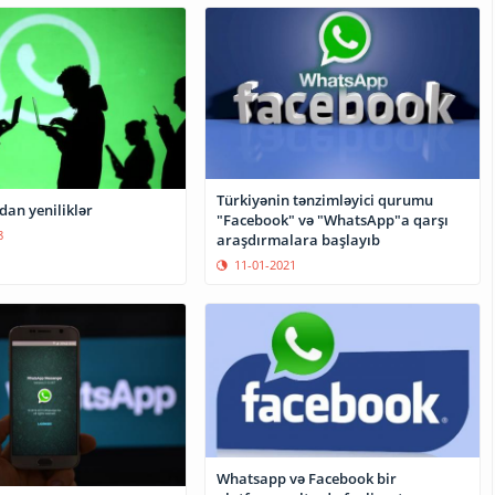
Türkiyənin tənzimləyici qurumu
an yeniliklər
"Facebook" və "WhatsApp"a qarşı
8
araşdırmalara başlayıb
11-01-2021
Whatsapp və Facebook bir