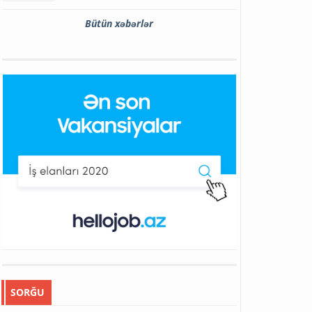
Bütün xəbərlər
SORĞU