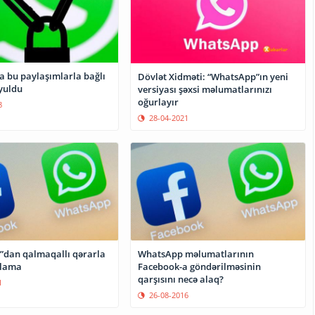
 bu paylaşımlarla bağlı
Dövlət Xidməti: “WhatsApp”ın yeni
yuldu
versiyası şəxsi məlumatlarınızı
oğurlayır
8
28-04-2021
dan qalmaqallı qərarla
WhatsApp məlumatlarının
qlama
Facebook-a göndərilməsinin
qarşısını necə alaq?
1
26-08-2016