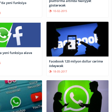
platforma altında fəaliyyət
da yeni funksiya
göstərəcək
10-02-2015
0
 yeni funksiya əlavə
Facebook 120 milyon dollar cərimə
6
ödəyəcək
18-05-2017