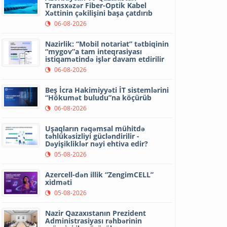
Transxəzər Fiber-Optik Kabel
Xəttinin çəkilişini başa çatdırıb
06-08-2026
Nazirlik: “Mobil notariat” tətbiqinin
“mygov”a tam inteqrasiyası
istiqamətində işlər davam etdirilir
06-08-2026
Beş İcra Hakimiyyəti İT sistemlərini
“Hökumət buludu”na köçürüb
06-08-2026
Uşaqların rəqəmsal mühitdə
təhlükəsizliyi gücləndirilir -
Dəyişikliklər nəyi ehtiva edir?
05-08-2026
Azercell-dən illik “ZengimCELL”
xidməti
05-08-2026
Nazir Qazaxıstanın Prezident
Administrasiyası rəhbərinin