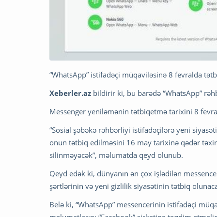
“WhatsApp” istifadəçi müqaviləsinə 8 fevralda tətbi
Xeberler.az
bildirir ki, bu barədə “WhatsApp” rəh
Messenger yeniləmənin tətbiqetmə tarixini 8 fevra
“Sosial şəbəkə rəhbərliyi istifadəçilərə yeni siyasə
onun tətbiq edilməsini 16 may tarixinə qədər təxir
silinməyəcək”, məlumatda qeyd olunub.
Qeyd edək ki, dünyanın ən çox işlədilən messencer
şərtlərinin və yeni gizlilik siyasətinin tətbiq oluna
Belə ki, “WhatsApp” messencerinin istifadəçi müqa