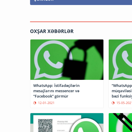
OXŞAR XƏBƏRLƏR
WhatsApp: İstifadəçilərin
“WhatsApp” 
mesajlarını messencer və
müqaviləsi
“Facebook” görmür
bəzi funksi
12-01-2021
15-05-202