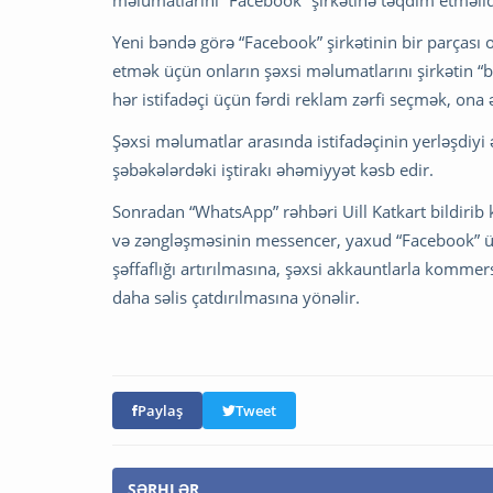
məlumatlarını “Facebook” şirkətinə təqdim etməlid
Yeni bəndə görə “Facebook” şirkətinin bir parçası ol
etmək üçün onların şəxsi məlumatlarını şirkətin “b
hər istifadəçi üçün fərdi reklam zərfi seçmək, ona
Şəxsi məlumatlar arasında istifadəçinin yerləşdiyi ə
şəbəkələrdəki iştirakı əhəmiyyət kəsb edir.
Sonradan “WhatsApp” rəhbəri Uill Katkart bildirib k
və zəngləşməsinin messencer, yaxud “Facebook” üçün
şəffaflığı artırılmasına, şəxsi akkauntlarla kommer
daha səlis çatdırılmasına yönəlir.
Paylaş
Tweet
ŞƏRHLƏR