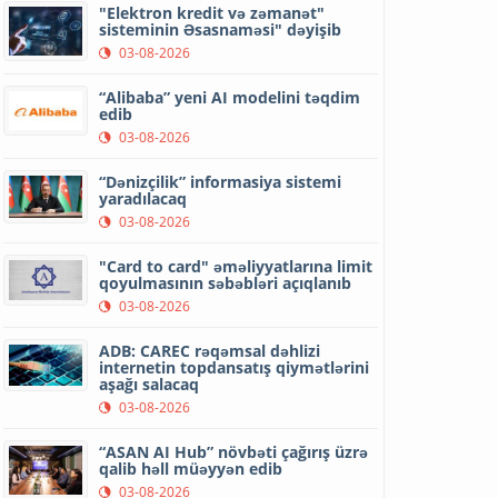
"Elektron kredit və zəmanət"
sisteminin Əsasnaməsi" dəyişib
03-08-2026
“Alibaba” yeni AI modelini təqdim
edib
03-08-2026
“Dənizçilik” informasiya sistemi
yaradılacaq
03-08-2026
"Card to card" əməliyyatlarına limit
qoyulmasının səbəbləri açıqlanıb
03-08-2026
ADB: CAREC rəqəmsal dəhlizi
internetin topdansatış qiymətlərini
aşağı salacaq
03-08-2026
“ASAN AI Hub” növbəti çağırış üzrə
qalib həll müəyyən edib
03-08-2026