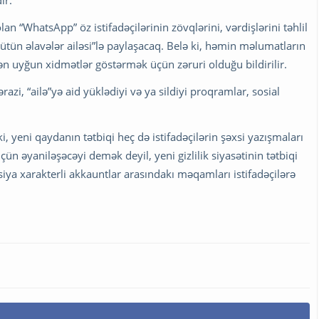
ir.
an “WhatsApp” öz istifadəçilərinin zövqlərini, vərdişlərini təhlil
ütün əlavələr ailəsi”lə paylaşacaq. Belə ki, həmin məlumatların
 ən uyğun xidmətlər göstərmək üçün zəruri olduğu bildirilir.
razi, “ailə”yə aid yüklədiyi və ya sildiyi proqramlar, sosial
i, yeni qaydanın tətbiqi heç də istifadəçilərin şəxsi yazışmaları
 əyaniləşəcəyi demək deyil, yeni gizlilik siyasətinin tətbiqi
siya xarakterli akkauntlar arasındakı məqamları istifadəçilərə