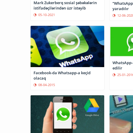
Mark Zukerberq sosial şəbəkələrin
“WhatsApp”
istifadəçilərindən üzr istəyib
yaradılır
05-10-2021
12-06-202
WhatsApp-a
edilir
Facebook-da Whatsapp-a keçid
25-01-201
olacaq
08-04-2015