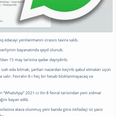
q edəcəyi yenilənmənin icrasını təxirə salıb.
bərliyinin bəyanatında qeyd olunub.
ldan 15 may tarixinə qədər dəyişdirib.
ti izah edə bilmək, şərtləri nəzərdən keçirib qəbul etmələri üçün
ə salır. Fevralın 8-i heç bir hesab bloklanmayacaq və
i “WhatsApp” 2021-ci ilin 8 fevral tarixindən yeni xidmət
cağını bəyan edib.
viləsinə əlavə olunmuş yeni bəndə görə istifadəçi öz şəxsi