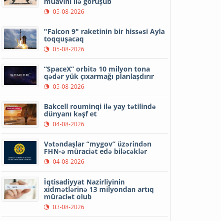
müavini ilə görüşüb
05-08-2026
"Falcon 9" raketinin bir hissəsi Ayla
toqquşacaq
05-08-2026
“SpaceX” orbitə 10 milyon tona
qədər yük çıxarmağı planlaşdırır
05-08-2026
Bakcell rouminqi ilə yay tətilində
dünyanı kəşf et
04-08-2026
Vətəndaşlar “mygov” üzərindən
FHN-ə müraciət edə biləcəklər
04-08-2026
İqtisadiyyat Nazirliyinin
xidmətlərinə 13 milyondan artıq
müraciət olub
03-08-2026