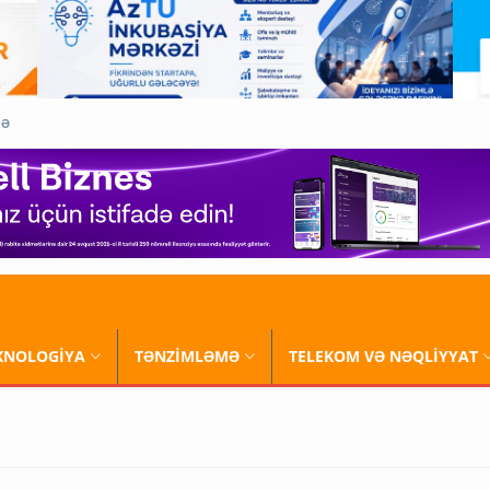
QƏ
XNOLOGİYA
TƏNZİMLƏMƏ
TELEKOM VƏ NƏQLİYYAT