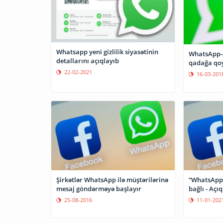
Whatsapp yeni gizlilik siyasətinin
WhatsApp-a
detallarını açıqlayıb
qadağa qo
22-02-2021
16-03-201
Şirkətlər WhatsApp ilə müştərilərinə
“WhatsApp”
mesaj göndərməyə başlayır
bağlı - Açı
25-08-2016
11-01-202