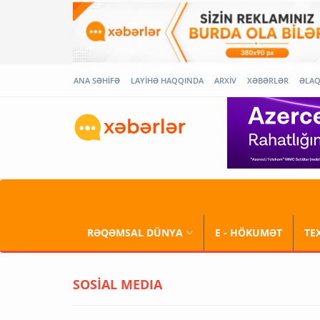
ANA SƏHİFƏ
LAYİHƏ HAQQINDA
ARXİV
XƏBƏRLƏR
ƏLA
RƏQƏMSAL DÜNYA
E - HÖKUMƏT
TE
SOSİAL MEDIA