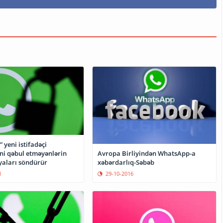
yeni istifadəçi
ni qəbul etməyənlərin
Avropa Birliyindən WhatsApp-a
yaları söndürür
xəbərdarlıq-Səbəb
1
29-10-2016