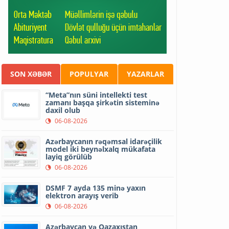
SON XƏBƏR
POPULYAR
YAZARLAR
“Meta”nın süni intellekti test
zamanı başqa şirkətin sisteminə
daxil olub
06-08-2026
Azərbaycanın rəqəmsal idarəçilik
model iki beynəlxalq mükafata
layiq görülüb
06-08-2026
DSMF 7 ayda 135 minə yaxın
elektron arayış verib
06-08-2026
Azərbaycan və Qazaxıstan