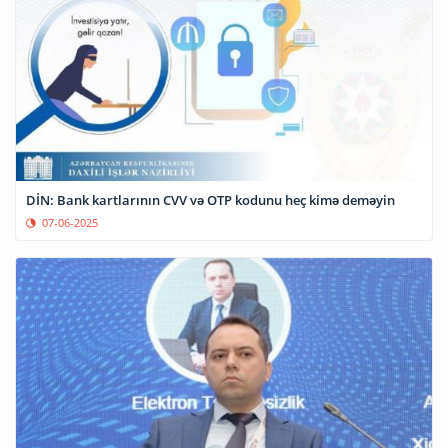
DİN: Bank kartlarının CVV və OTP kodunu heç kimə deməyin
07-06-2025