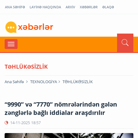
ANA SƏHİFƏ
LAYİHƏ HAQQINDA
ARXİV
XƏBƏRLƏR
ƏLAQƏ
TƏHLÜKƏSİZLİK
Ana Səhifə
TEXNOLOGİYA
TƏHLÜKƏSİZLİK
“9990” və “7770” nömrələrindən gələn
zənglərlə bağlı iddialar araşdırılır
14-11-2025
18:57