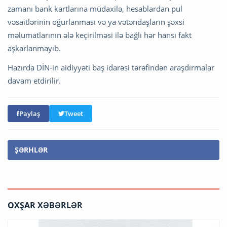
zamanı bank kartlarına müdaxilə, hesablardan pul
vəsaitlərinin oğurlanması və ya vətəndaşların şəxsi
məlumatlarının ələ keçirilməsi ilə bağlı hər hansı fakt
aşkarlanmayıb.
Hazırda DİN-in aidiyyəti baş idarəsi tərəfindən araşdırmalar
davam etdirilir.
Paylaş
Tweet
ŞƏRHLƏR
OXŞAR XƏBƏRLƏR