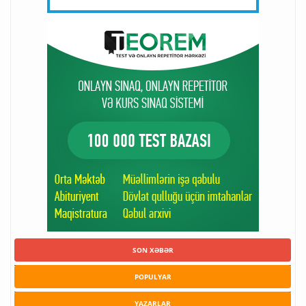
SON XƏBƏR
POPULYAR
YAZARLAR