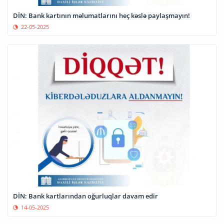
DİN: Bank kartının məlumatlarını heç kəslə paylaşmayın!
22-05-2025
DİN: Bank kartlarından oğurluqlar davam edir
14-05-2025