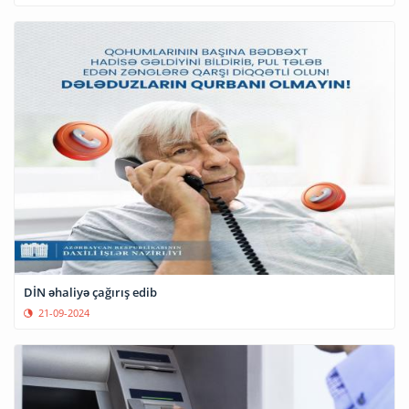
DİN əhaliyə çağırış edib
21-09-2024