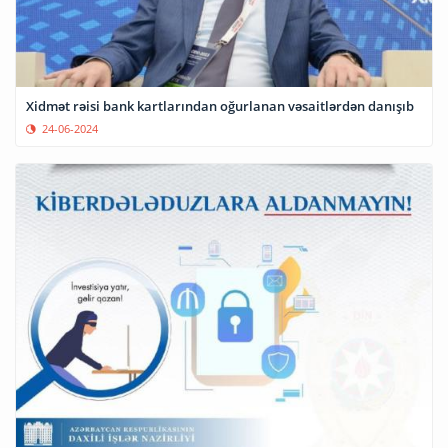
Xidmət rəisi bank kartlarından oğurlanan vəsaitlərdən danışıb
24-06-2024