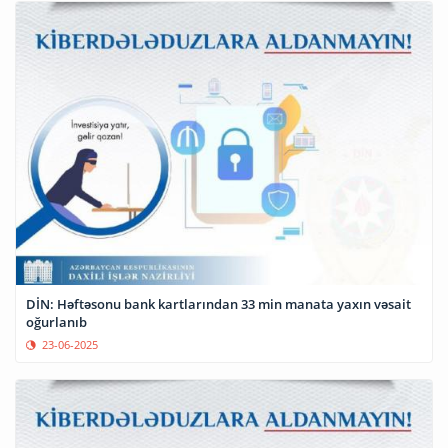
DİN: Həftəsonu bank kartlarından 33 min manata yaxın vəsait
oğurlanıb
23-06-2025