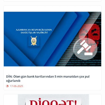
DİN: Ötən gün bank kartlarından 5 min manatdan çox pul
oğurlanıb
17-06-2025