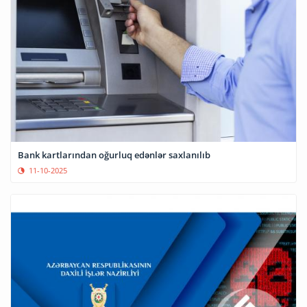
Bank kartlarından oğurluq edənlər saxlanılıb
11-10-2025