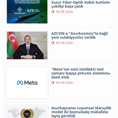
Xəzər Fiber-Optik Kabel Xəttinin
çəkilişi başa çatıb
06-08-2026
AZCON-a "Azərkosmos"la bağlı
yeni səlahiyyətlər verilib
06-08-2026
“Meta”nın süni intellekti test
zamanı başqa şirkətin sisteminə
daxil olub
06-08-2026
Azərbaycanın rəqəmsal idarəçilik
model iki beynəlxalq mükafata
layiq görülüb