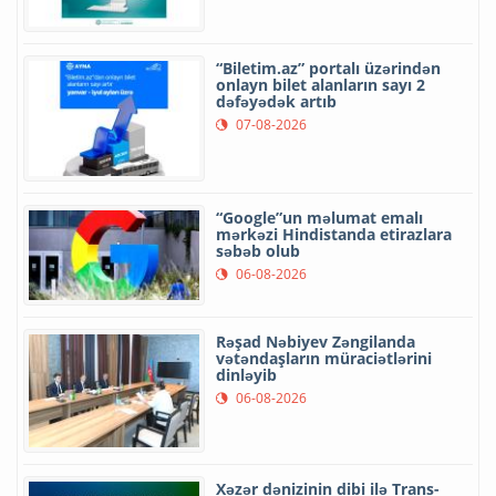
“Biletim.az” portalı üzərindən
onlayn bilet alanların sayı 2
dəfəyədək artıb
07-08-2026
“Google”un məlumat emalı
mərkəzi Hindistanda etirazlara
səbəb olub
06-08-2026
Rəşad Nəbiyev Zəngilanda
vətəndaşların müraciətlərini
dinləyib
06-08-2026
Xəzər dənizinin dibi ilə Trans-