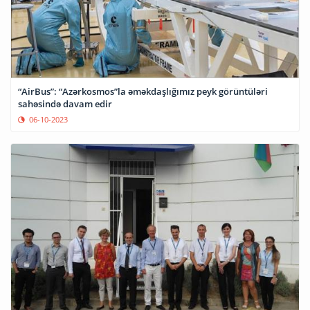
“AirBus”: “Azərkosmos”la əməkdaşlığımız peyk görüntüləri
sahəsində davam edir
06-10-2023