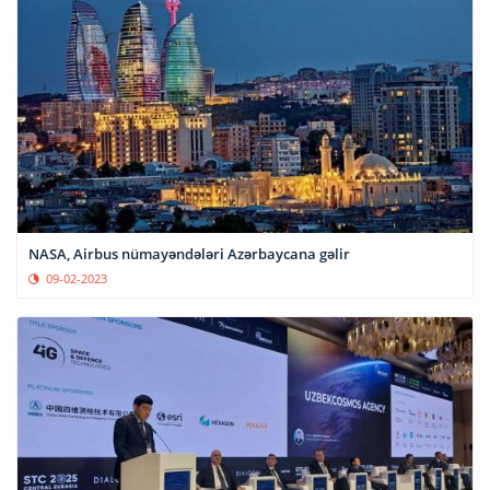
NASA, Airbus nümayəndələri Azərbaycana gəlir
09-02-2023