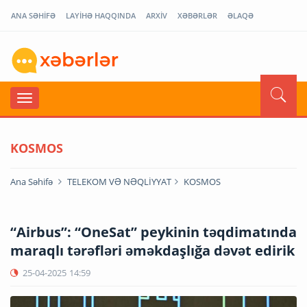
ANA SƏHİFƏ
LAYİHƏ HAQQINDA
ARXİV
XƏBƏRLƏR
ƏLAQƏ
KOSMOS
Ana Səhifə
TELEKOM VƏ NƏQLİYYAT
KOSMOS
“Airbus”: “OneSat” peykinin təqdimatında
maraqlı tərəfləri əməkdaşlığa dəvət edirik
25-04-2025
14:59