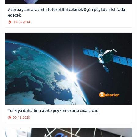
Azərbaycan ərazinin fotoşəklini çəkmək üçün peykdən istifadə
edəcək
03-12-2014
Türkiyə daha bir rabitə peykini orbitə çıxaracaq
03-12-2020