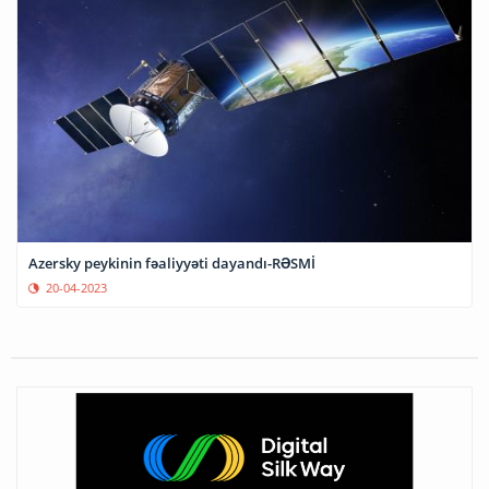
Azersky peykinin fəaliyyəti dayandı-RƏSMİ
20-04-2023