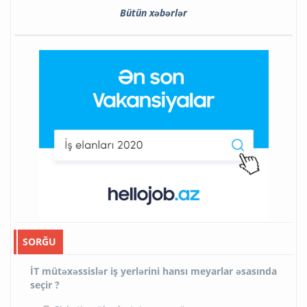
Bütün xəbərlər
SORĞU
İT mütəxəssislər iş yerlərini hansı meyarlar əsasında
seçir ?