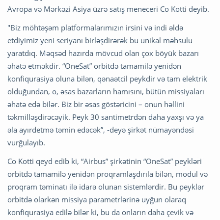
Avropa və Mərkəzi Asiya üzrə satış meneceri Co Kotti deyib.
"Biz möhtəşəm platformalarımızın irsini və indi əldə
etdiyimiz yeni seriyanı birləşdirərək bu unikal məhsulu
yaratdıq. Məqsəd hazırda mövcud olan çox böyük bazarı
əhatə etməkdir. “OneSat” orbitdə tamamilə yenidən
konfiqurasiya oluna bilən, qənaətcil peykdir və tam elektrik
olduğundan, o, əsas bazarların hamısını, bütün missiyaları
əhatə edə bilər. Biz bir əsas göstəricini – onun həllini
təkmilləşdirəcəyik. Peyk 30 santimetrdən daha yaxşı və ya
əla ayırdetmə təmin edəcək”, -deyə şirkət nümayəndəsi
vurğulayıb.
Co Kotti qeyd edib ki, “Airbus” şirkətinin “OneSat” peykləri
orbitdə tamamilə yenidən proqramlaşdırıla bilən, modul və
proqram təminatı ilə idarə olunan sistemlərdir. Bu peyklər
orbitdə olarkən missiya parametrlərinə uyğun olaraq
konfiqurasiya edilə bilər ki, bu da onların daha çevik və