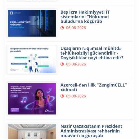
Beş İcra Hakimiyyəti İT
sistemlərini “Hökumət
buludu”na köçürüb
06-08-2026
Uşaqların rəqəmsal mühitdə
təhlükəsizliyi gücləndirilir -
Dəyişikliklər nəyi ehtiva edir?
05-08-2026
Azercell-dən illik “ZengimCELL”
xidməti
05-08-2026
Nazir Qazaxıstanın Prezident
Administrasiyası rəhbərinin
müavini ilə görüşüb