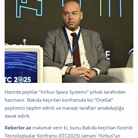
Hazırda peyklər “Airbus Space Systems” şirkəti tərəfindən
hazırlanır. Bakıda keçirilən konfransda biz “OneSat”
peykimizi təqdim edirik və maraqlı tərəfləri əməkdaşlığa
dəvət edirik.
Xeberler.az
məlumat verir ki, bunu Bakıda keçirilən Kosmik
Texnologiyalar Konfransı (STC2025) zamanı “Airbus”un