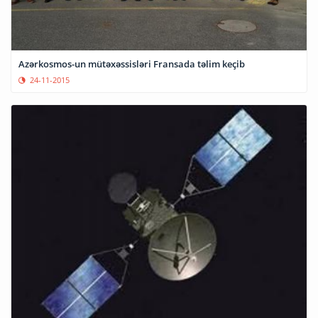
Azərkosmos-un mütəxəssisləri Fransada təlim keçib
24-11-2015