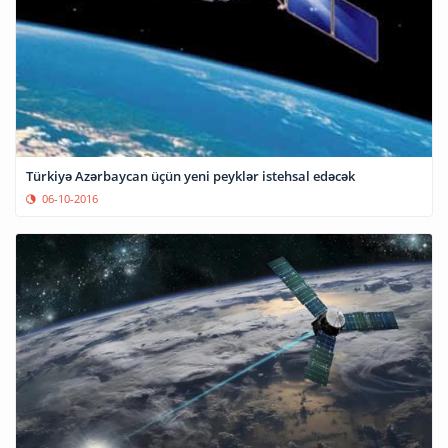
Türkiyə Azərbaycan üçün yeni peyklər istehsal edəcək
06-10-2016