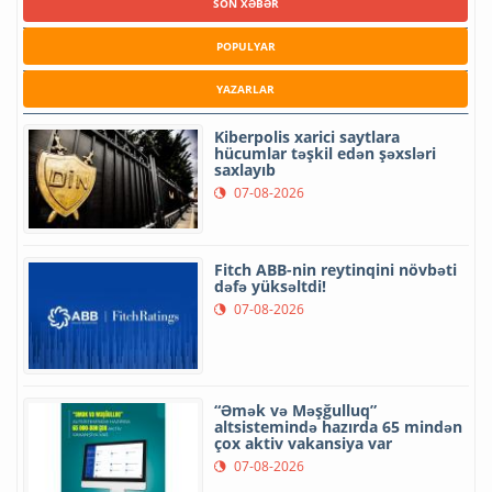
SON XƏBƏR
POPULYAR
YAZARLAR
Kiberpolis xarici saytlara
hücumlar təşkil edən şəxsləri
saxlayıb
07-08-2026
Fitch ABB-nin reytinqini növbəti
dəfə yüksəltdi!
07-08-2026
“Əmək və Məşğulluq”
altsistemində hazırda 65 mindən
çox aktiv vakansiya var
07-08-2026