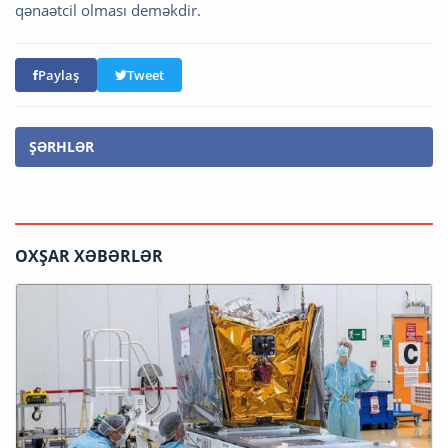
qənaətcil olması deməkdir.
Paylaş
Tweet
ŞƏRHLƏR
OXŞAR XƏBƏRLƏR