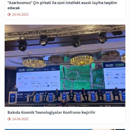
“Azərkosmos” Çin şirkəti ilə süni intellekt əsaslı layihə təqdim
edəcək
24-04-2025
Bakıda Kosmik Texnologiyalar Konfransı keçirilir
24-04-2025