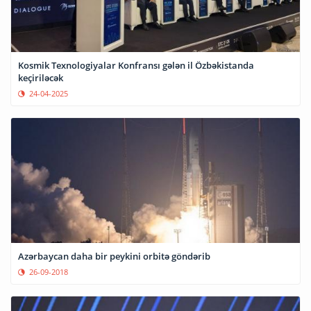
Kosmik Texnologiyalar Konfransı gələn il Özbəkistanda
keçiriləcək
24-04-2025
Azərbaycan daha bir peykini orbitə göndərib
26-09-2018