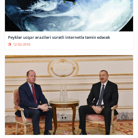
Peyklər ucqar əraziləri sürətli internetlə təmin edəcək
12-02-2016