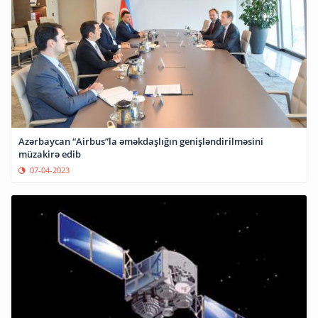
Azərbaycan “Airbus”la əməkdaşlığın genişləndirilməsini
müzakirə edib
07-04-2023