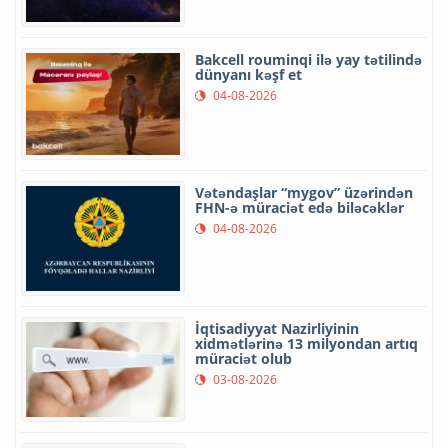
Bakcell rouminqi ilə yay tətilində
dünyanı kəşf et
04-08-2026
Vətəndaşlar “mygov” üzərindən
FHN-ə müraciət edə biləcəklər
04-08-2026
İqtisadiyyat Nazirliyinin
xidmətlərinə 13 milyondan artıq
müraciət olub
03-08-2026