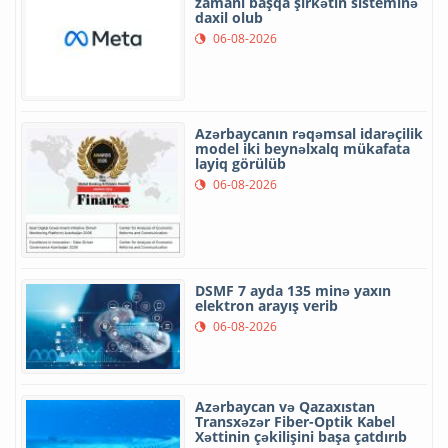
zamanı başqa şirkətin sisteminə
daxil olub
06-08-2026
Azərbaycanın rəqəmsal idarəçilik
model iki beynəlxalq mükafata
layiq görülüb
06-08-2026
DSMF 7 ayda 135 minə yaxın
elektron arayış verib
06-08-2026
Azərbaycan və Qazaxıstan
Transxəzər Fiber-Optik Kabel
Xəttinin çəkilişini başa çatdırıb