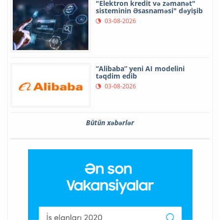
"Elektron kredit və zəmanət"
sisteminin Əsasnaməsi" dəyişib
03-08-2026
“Alibaba” yeni AI modelini
təqdim edib
03-08-2026
Bütün xəbərlər