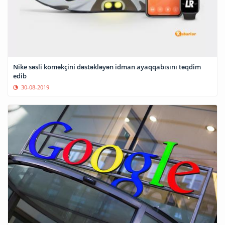
Nike səsli köməkçini dəstəkləyən idman ayaqqabısını təqdim
edib
30-08-2019