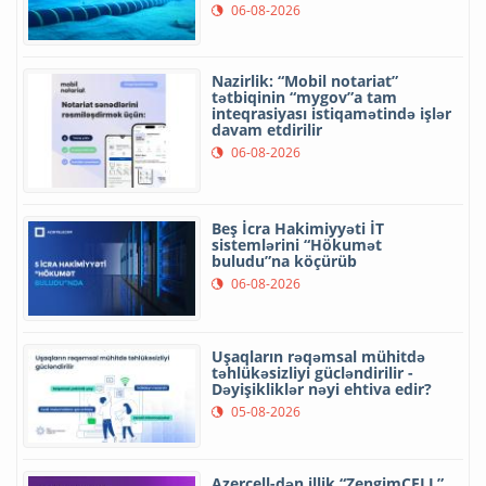
06-08-2026
Nazirlik: “Mobil notariat”
tətbiqinin “mygov”a tam
inteqrasiyası istiqamətində işlər
davam etdirilir
06-08-2026
Beş İcra Hakimiyyəti İT
sistemlərini “Hökumət
buludu”na köçürüb
06-08-2026
Uşaqların rəqəmsal mühitdə
təhlükəsizliyi gücləndirilir -
Dəyişikliklər nəyi ehtiva edir?
05-08-2026
Azercell-dən illik “ZengimCELL”