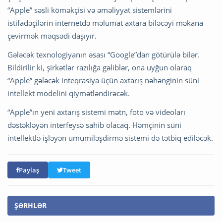
“Apple” səsli köməkçisi və əməliyyat sistemlərini
istifadəçilərin internetdə məlumat axtara biləcəyi məkana
çevirmək məqsədi daşıyır.
Gələcək texnologiyanın əsası “Google”dan götürülə bilər.
Bildirilir ki, şirkətlər razılığa gəliblər, ona uyğun olaraq
“Apple” gələcək inteqrasiya üçün axtarış nəhənginin süni
intellekt modelini qiymətləndirəcək.
“Apple”ın yeni axtarış sistemi mətn, foto və videoları
dəstəkləyən interfeysə sahib olacaq. Həmçinin süni
intellektlə işləyən ümumiləşdirmə sistemi də tətbiq ediləcək.
Paylaş
Tweet
ŞƏRHLƏR