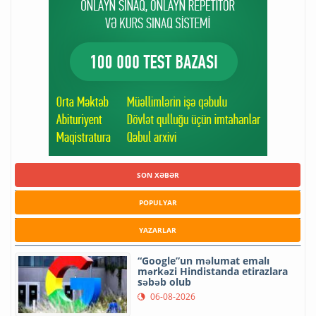
SON XƏBƏR
POPULYAR
YAZARLAR
“Google”un məlumat emalı
mərkəzi Hindistanda etirazlara
səbəb olub
06-08-2026