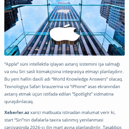
“Apple” süni intellektlə işləyən axtarış sistemini işə salmağı
və onu Siri səsli köməkçisinə inteqrasiya etməyi planlaşdırır.
Bu yeni həllin daxili adı “World Knowledge Answers” olacaq.
Texnologiya Safari brauzerinə və “iPhone” əsas ekranından
axtarış etmək üçün istifadə edilən “Spotlight” xidmətinə
quraşdırılacaq.
Xeberler.az
xarici mətbuata istinadən məlumat verir ki,
start “Siri”nin dəfələrlə təxirə salınmış yenilənməsi
çərçivəsində 2026-cı ilin mart ayına planlaşdırılır. Təşəbbüs