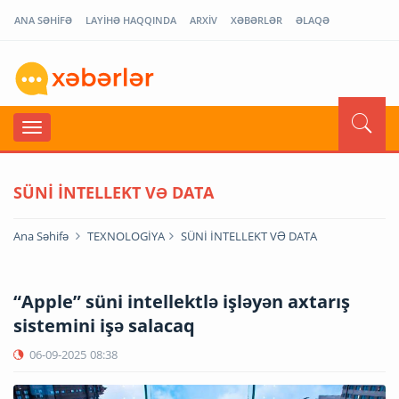
ANA SƏHİFƏ
LAYİHƏ HAQQINDA
ARXİV
XƏBƏRLƏR
ƏLAQƏ
SÜNİ İNTELLEKT VƏ DATA
Ana Səhifə
TEXNOLOGİYA
SÜNİ İNTELLEKT VƏ DATA
“Apple” süni intellektlə işləyən axtarış
sistemini işə salacaq
06-09-2025
08:38