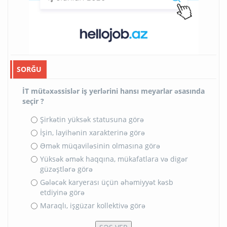
SORĞU
İT mütəxəssislər iş yerlərini hansı meyarlar əsasında
seçir ?
Şirkətin yüksək statusuna görə
İşin, layihənin xarakterinə görə
Əmək müqaviləsinin olmasına görə
Yüksək əmək haqqına, mükafatlara və digər
güzəştlərə görə
Gələcək karyerası üçün əhəmiyyət kəsb
etdiyinə görə
Maraqlı, işgüzar kollektivə görə