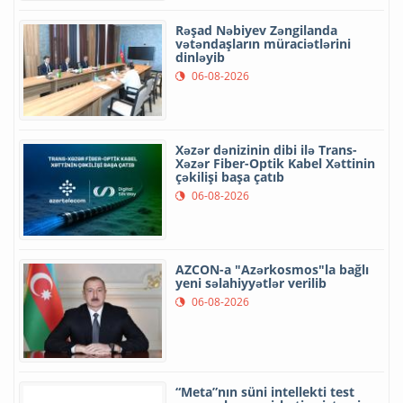
Rəşad Nəbiyev Zəngilanda
vətəndaşların müraciətlərini
dinləyib
06-08-2026
Xəzər dənizinin dibi ilə Trans-
Xəzər Fiber-Optik Kabel Xəttinin
çəkilişi başa çatıb
06-08-2026
AZCON-a "Azərkosmos"la bağlı
yeni səlahiyyətlər verilib
06-08-2026
“Meta”nın süni intellekti test