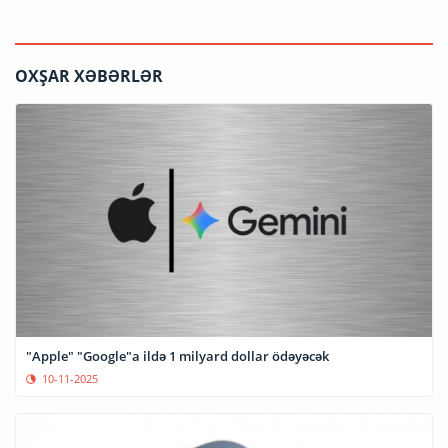
OXŞAR XƏBƏRLƏR
"Apple" "Google"a ildə 1 milyard dollar ödəyəcək
10-11-2025