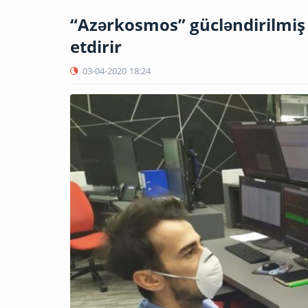
“Azərkosmos” gücləndirilmiş 
etdirir
03-04-2020
18:24