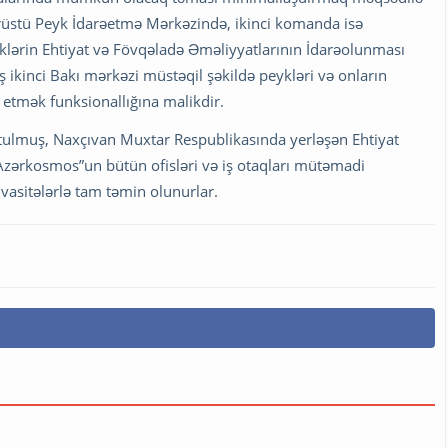
üstü Peyk İdarəetmə Mərkəzində, ikinci komanda isə
klərin Ehtiyat və Fövqəladə Əməliyyatlarının İdarəolunması
 ikinci Bakı mərkəzi müstəqil şəkildə peykləri və onların
 etmək funksionallığına malikdir.
tulmuş, Naxçıvan Muxtar Respublikasında yerləşən Ehtiyat
zərkosmos”un bütün ofisləri və iş otaqları mütəmadi
vasitələrlə tam təmin olunurlar.