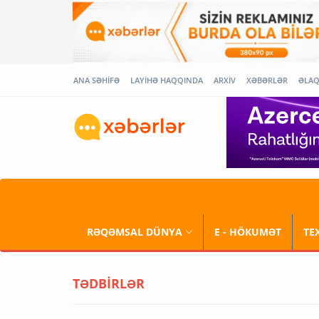
ANA SƏHİFƏ
LAYİHƏ HAQQINDA
ARXİV
XƏBƏRLƏR
ƏLA
RƏQƏMSAL DÜNYA
E - HÖKUMƏT
TE
TƏDBİRLƏR