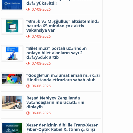
dəfə yüksəltdi!
07-08-2026
“Əmək və Məşğulluq” altsistemində
hazırda 65 mindən çox aktiv
vakansiya var
07-08-2026
“Biletim.az” portalı üzərindən
onlayn bilet alanların sayı 2
dəfəyədək artıb
07-08-2026
“Google”un məlumat emalı mərkəzi
Hindistanda etirazlara səbəb olub
06-08-2026
Rəşad Nəbiyev Zəngilanda
vətəndaşların müraciətlərini
dinləyib
06-08-2026
Xəzər dənizinin dibi ilə Trans-Xəzər
Fiber-Optik Kabel Xəttinin çəkilişi