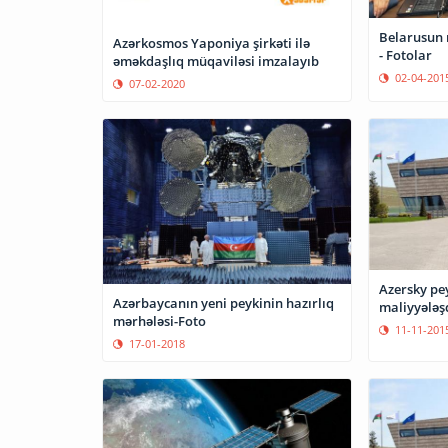
Belarusun 
Azərkosmos Yaponiya şirkəti ilə
- Fotolar
əməkdaşlıq müqaviləsi imzalayıb
02-04-201
07-02-2020
Azersky pe
Azərbaycanın yeni peykinin hazırlıq
maliyyələşd
mərhələsi-Foto
11-11-201
17-01-2018