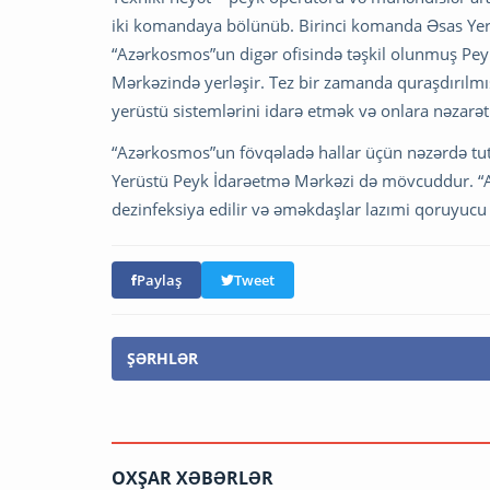
iki komandaya bölünüb. Birinci komanda Əsas Yer
“Azərkosmos”un digər ofisində təşkil olunmuş Pey
Mərkəzində yerləşir. Tez bir zamanda quraşdırılmış
yerüstü sistemlərini idarə etmək və onlara nəzarət
“Azərkosmos”un fövqəladə hallar üçün nəzərdə tu
Yerüstü Peyk İdarəetmə Mərkəzi də mövcuddur. “A
dezinfeksiya edilir və əməkdaşlar lazımi qoruyucu 
Paylaş
Tweet
ŞƏRHLƏR
OXŞAR XƏBƏRLƏR