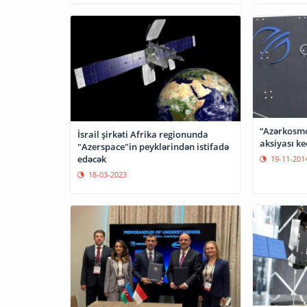
“Azərkosm
İsrail şirkəti Afrika regionunda
aksiyası keç
"Azerspace"in peyklərindən istifadə
edəcək
19-11-201
18-03-2023