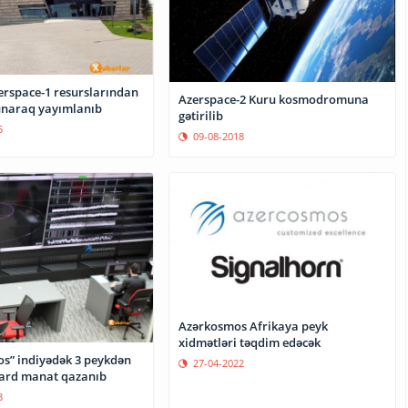
erspace-1 resurslarından
Azerspace-2 Kuru kosmodromuna
lunaraq yayımlanıb
gətirilib
5
09-08-2018
Azərkosmos Afrikaya peyk
xidmətləri təqdim edəcək
s” indiyədək 3 peykdən
27-04-2022
ard manat qazanıb
3