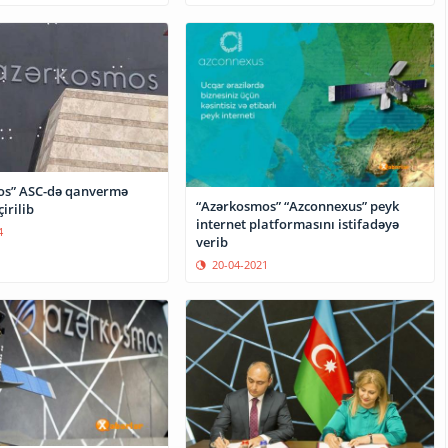
os” ASC-də qanvermə
“Azərkosmos” “Azconnexus” peyk
irilib
internet platformasını istifadəyə
4
verib
20-04-2021