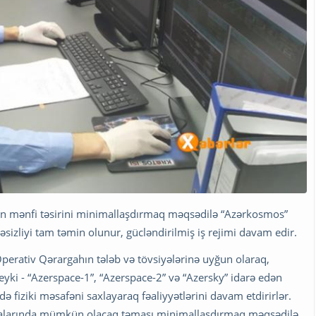
n mənfi təsirini minimallaşdırmaq məqsədilə “Azərkosmos”
kəsizliyi tam təmin olunur, gücləndirilmiş iş rejimi davam edir.
 Operativ Qərargahın tələb və tövsiyələrinə uyğun olaraq,
yki - “Azerspace-1”, “Azerspace-2” və “Azersky” idarə edən
 fiziki məsafəni saxlayaraq fəaliyyətlərini davam etdirirlər.
aralarında mümkün olacaq təması minimallaşdırmaq məqsədilə