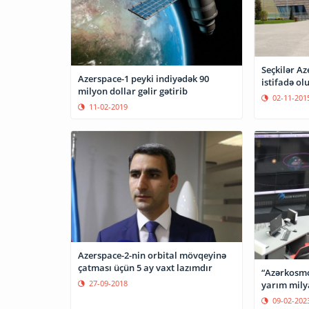
Seçkilər Az
Azerspace-1 peyki indiyədək 90
istifadə o
milyon dollar gəlir gətirib
02-11-201
11-02-2019
Azerspace-2-nin orbital mövqeyinə
çatması üçün 5 ay vaxt lazımdır
“Azərkosmo
27-09-2018
yarım mily
09-02-202