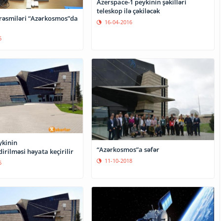
Azerspace-1 peykinin şəkilləri
teleskop ilə çəkiləcək
rəsmiləri “Azərkosmos”da
16-04-2016
5
ykinin
“Azərkosmos”a səfər
irilməsi həyata keçirilir
11-10-2018
5