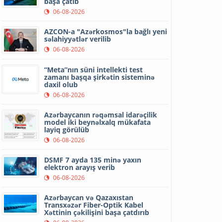
başa çatıb
06-08-2026
AZCON-a "Azərkosmos"la bağlı yeni
səlahiyyətlər verilib
06-08-2026
“Meta”nın süni intellekti test
zamanı başqa şirkətin sisteminə
daxil olub
06-08-2026
Azərbaycanın rəqəmsal idarəçilik
model iki beynəlxalq mükafata
layiq görülüb
06-08-2026
DSMF 7 ayda 135 minə yaxın
elektron arayış verib
06-08-2026
Azərbaycan və Qazaxıstan
Transxəzər Fiber-Optik Kabel
Xəttinin çəkilişini başa çatdırıb