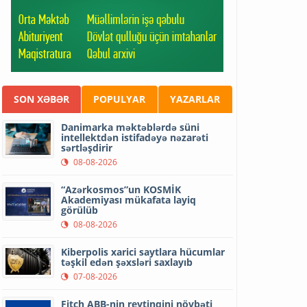
SON XƏBƏR
POPULYAR
YAZARLAR
Danimarka məktəblərdə süni
intellektdən istifadəyə nəzarəti
sərtləşdirir
08-08-2026
“Azərkosmos”un KOSMİK
Akademiyası mükafata layiq
görülüb
08-08-2026
Kiberpolis xarici saytlara hücumlar
təşkil edən şəxsləri saxlayıb
07-08-2026
Fitch ABB-nin reytinqini növbəti