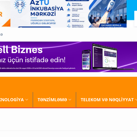
QƏ
XNOLOGİYA
TƏNZİMLƏMƏ
TELEKOM VƏ NƏQLİYYAT