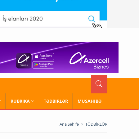
RUBRİKA
TƏDBİRLƏR
MÜSAHİBƏ
Ana Səhifə
TƏDBİRLƏR