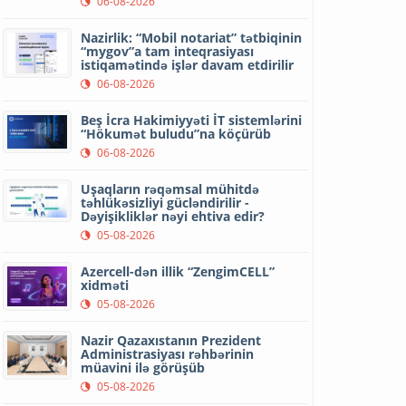
06-08-2026
Nazirlik: “Mobil notariat” tətbiqinin
“mygov”a tam inteqrasiyası
istiqamətində işlər davam etdirilir
06-08-2026
Beş İcra Hakimiyyəti İT sistemlərini
“Hökumət buludu”na köçürüb
06-08-2026
Uşaqların rəqəmsal mühitdə
təhlükəsizliyi gücləndirilir -
Dəyişikliklər nəyi ehtiva edir?
05-08-2026
Azercell-dən illik “ZengimCELL”
xidməti
05-08-2026
Nazir Qazaxıstanın Prezident
Administrasiyası rəhbərinin
müavini ilə görüşüb
05-08-2026