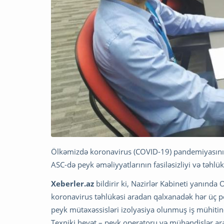
Ölkəmizdə koronavirus (COVID-19) pandemiyasını
ASC-də peyk əməliyyatlarının fasiləsizliyi və təhlü
Xeberler.az
bildirir ki, Nazirlər Kabineti yanında
koronavirus təhlükəsi aradan qalxanadək hər üç pe
peyk mütəxəssisləri izolyasiya olunmuş iş mühitində
Texniki heyət – peyk operatoru və mühəndislər 