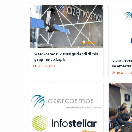
"Azərkosmos” xüsusi gücləndirilmiş
iş rejimində keçib
“Azərkosmos
ilə əməkda
31-03-2020
16-04-202