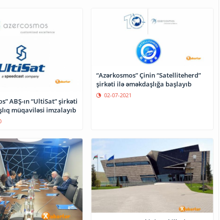
“Azərkosmos” Çinin “Satelliteherd”
şirkəti ilə əməkdaşlığa başlayıb
02-07-2021
” ABŞ-ın “UltiSat” şirkəti
şlıq müqaviləsi imzalayıb
0